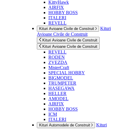
KittyHawk
AIRFIX
HOBBY BOSS
ITALERI
REVELL
Kituri
Kituri Avioane Civile de Construit
Avioane Civile de Construit
Kituri Avioane Civile de Construit
Kituri Avioane Civile de Construit
REVELL
RODEN
ZVEZDA
MisterCraft
SPECIAL HOBBY
BIGMODEL
TRUMPETER
HASEGAWA
HELLER
AMODEL
AIRFIX
HOBBY BOSS
ICM
ITALERI
Kituri
Kituri Automodele de Construit