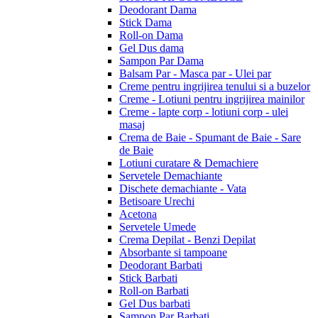
Deodorant Dama
Stick Dama
Roll-on Dama
Gel Dus dama
Sampon Par Dama
Balsam Par - Masca par - Ulei par
Creme pentru ingrijirea tenului si a buzelor
Creme - Lotiuni pentru ingrijirea mainilor
Creme - lapte corp - lotiuni corp - ulei
masaj
Crema de Baie - Spumant de Baie - Sare
de Baie
Lotiuni curatare & Demachiere
Servetele Demachiante
Dischete demachiante - Vata
Betisoare Urechi
Acetona
Servetele Umede
Crema Depilat - Benzi Depilat
Absorbante si tampoane
Deodorant Barbati
Stick Barbati
Roll-on Barbati
Gel Dus barbati
Sampon Par Barbati