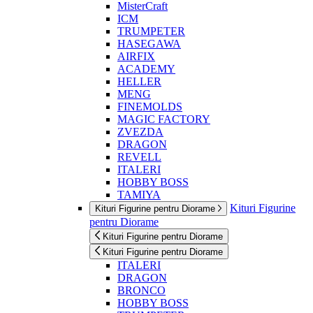
MisterCraft
ICM
TRUMPETER
HASEGAWA
AIRFIX
ACADEMY
HELLER
MENG
FINEMOLDS
MAGIC FACTORY
ZVEZDA
DRAGON
REVELL
ITALERI
HOBBY BOSS
TAMIYA
Kituri Figurine
Kituri Figurine pentru Diorame
pentru Diorame
Kituri Figurine pentru Diorame
Kituri Figurine pentru Diorame
ITALERI
DRAGON
BRONCO
HOBBY BOSS