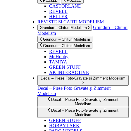
PUZZLE
PUZZLE
CASTORLAND
REVELL
HELLER
REVISTE SI CARTI MODELISM
Grunduri – Chituri
Grunduri – Chituri Modelism
Modelism
Grunduri – Chituri Modelism
Grunduri – Chituri Modelism
REVELL
Mr.Hobby
TAMIYA
GREEN STUFF
AK INTERACTIVE
Decal – Piese Foto-Gravate și Zimmerit Modelism
Decal – Piese Foto-Gravate și Zimmerit
Modelism
Decal – Piese Foto-Gravate și Zimmerit
Modelism
Decal – Piese Foto-Gravate și Zimmerit
Modelism
GREEN STUFF
HOBBY PARK
PARC MODELS