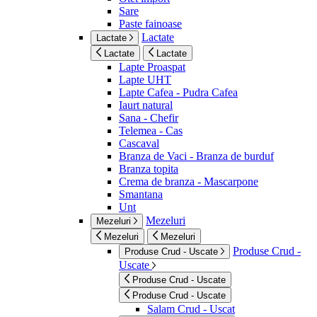
Sare
Paste fainoase
Lactate
Lactate
Lactate
Lactate
Lapte Proaspat
Lapte UHT
Lapte Cafea - Pudra Cafea
Iaurt natural
Sana - Chefir
Telemea - Cas
Cascaval
Branza de Vaci - Branza de burduf
Branza topita
Crema de branza - Mascarpone
Smantana
Unt
Mezeluri
Mezeluri
Mezeluri
Mezeluri
Produse Crud -
Produse Crud - Uscate
Uscate
Produse Crud - Uscate
Produse Crud - Uscate
Salam Crud - Uscat