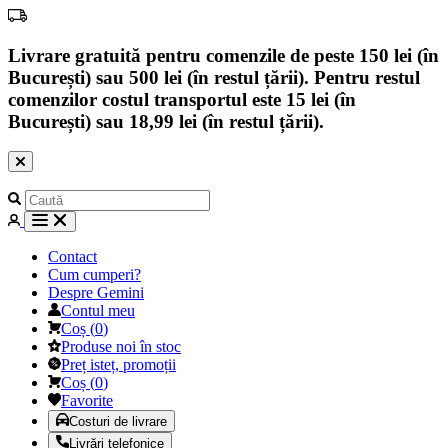
Livrare gratuită pentru comenzile de peste 150 lei (în
București) sau 500 lei (în restul țării). Pentru restul
comenzilor costul transportul este 15 lei (în
București) sau 18,99 lei (în restul țării).
Contact
Cum cumperi?
Despre Gemini
Contul meu
Coș
(
0
)
Produse noi în stoc
Preț isteț, promoții
Coș
(
0
)
Favorite
Costuri de livrare
Livrări telefonice