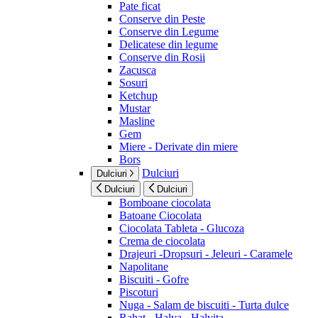
Pate ficat
Conserve din Peste
Conserve din Legume
Delicatese din legume
Conserve din Rosii
Zacusca
Sosuri
Ketchup
Mustar
Masline
Gem
Miere - Derivate din miere
Bors
Dulciuri
Dulciuri
Dulciuri
Dulciuri
Bomboane ciocolata
Batoane Ciocolata
Ciocolata Tableta - Glucoza
Crema de ciocolata
Drajeuri -Dropsuri - Jeleuri - Caramele
Napolitane
Biscuiti - Gofre
Piscoturi
Nuga - Salam de biscuiti - Turta dulce
Rahat - Halva - Halvita