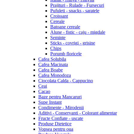
Prajituri - Rulade - Fursecuri
Pufuleti - snacks - saratele
Croissant
Cereale
Batoane cereale
Alune - fistic - caju - migdale
Seminte
Sticks - covrigi - grisine
Chips
Porumb floricele
Cafea Solubila
Cafea Macinata
Cafea Boabe
Cafea Monodoza
Ciocolata Calda - Cappucino
Ceai
Cacao
Baze pentru Mancaruri
Supe Instant
Condimente - Mirodenii
Aditivi - Conservanti - Colorant alimentar
Fructe Confiate - uscate
Produse Dietetice
Vopsea pentru oua