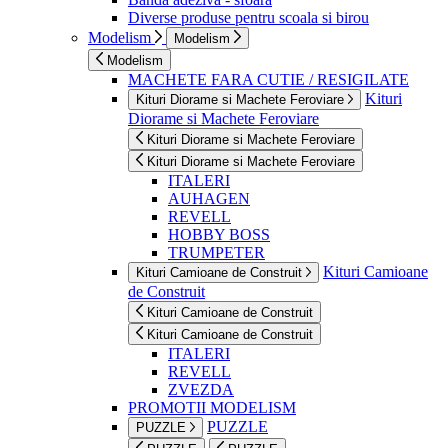
Diverse produse pentru scoala si birou
Modelism
Modelism
Modelism
MACHETE FARA CUTIE / RESIGILATE
Kituri
Kituri Diorame si Machete Feroviare
Diorame si Machete Feroviare
Kituri Diorame si Machete Feroviare
Kituri Diorame si Machete Feroviare
ITALERI
AUHAGEN
REVELL
HOBBY BOSS
TRUMPETER
Kituri Camioane
Kituri Camioane de Construit
de Construit
Kituri Camioane de Construit
Kituri Camioane de Construit
ITALERI
REVELL
ZVEZDA
PROMOTII MODELISM
PUZZLE
PUZZLE