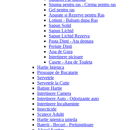
Spuma pentru ras - Crema pentru ras
Gel pentru ras
Aparate si Rezerve pentru Ras
Lotiuni - Balsam dupa Ras
Sapun Solid
Sapun Lichid
Sapun Lichid Rezerva
Pasta Dinti - Ata dentara
Periute Dinti
Apa de Gura
Intretinere picioare
Casete - Apa de Toaleta
Hartie Igienica
Prosoape de Bucatarie
Servetele
Servetele la Cutie
Batiste Hartie
Intretinere Camera
Intretinere Auto - Odorizante auto
Intretinere Incaltaminte
Insecticide
Scutece Adulti
Hartie igienica umeda
Baterii - Becuri - Prelungitoare
Alcool Sanitar