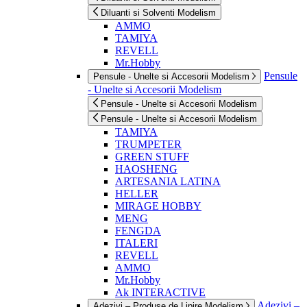
Diluanti si Solventi Modelism
AMMO
TAMIYA
REVELL
Mr.Hobby
Pensule
Pensule - Unelte si Accesorii Modelism
- Unelte si Accesorii Modelism
Pensule - Unelte si Accesorii Modelism
Pensule - Unelte si Accesorii Modelism
TAMIYA
TRUMPETER
GREEN STUFF
HAOSHENG
ARTESANIA LATINA
HELLER
MIRAGE HOBBY
MENG
FENGDA
ITALERI
REVELL
AMMO
Mr.Hobby
Ak INTERACTIVE
Adezivi –
Adezivi – Produse de Lipire Modelism