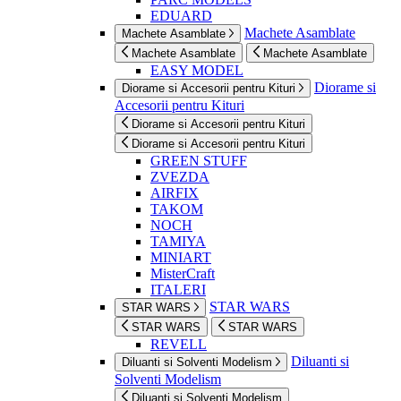
EDUARD
Machete Asamblate
Machete Asamblate
Machete Asamblate
Machete Asamblate
EASY MODEL
Diorame si
Diorame si Accesorii pentru Kituri
Accesorii pentru Kituri
Diorame si Accesorii pentru Kituri
Diorame si Accesorii pentru Kituri
GREEN STUFF
ZVEZDA
AIRFIX
TAKOM
NOCH
TAMIYA
MINIART
MisterCraft
ITALERI
STAR WARS
STAR WARS
STAR WARS
STAR WARS
REVELL
Diluanti si
Diluanti si Solventi Modelism
Solventi Modelism
Diluanti si Solventi Modelism