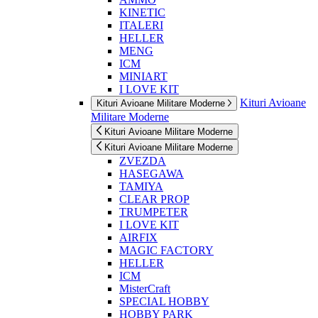
KINETIC
ITALERI
HELLER
MENG
ICM
MINIART
I LOVE KIT
Kituri Avioane
Kituri Avioane Militare Moderne
Militare Moderne
Kituri Avioane Militare Moderne
Kituri Avioane Militare Moderne
ZVEZDA
HASEGAWA
TAMIYA
CLEAR PROP
TRUMPETER
I LOVE KIT
AIRFIX
MAGIC FACTORY
HELLER
ICM
MisterCraft
SPECIAL HOBBY
HOBBY PARK