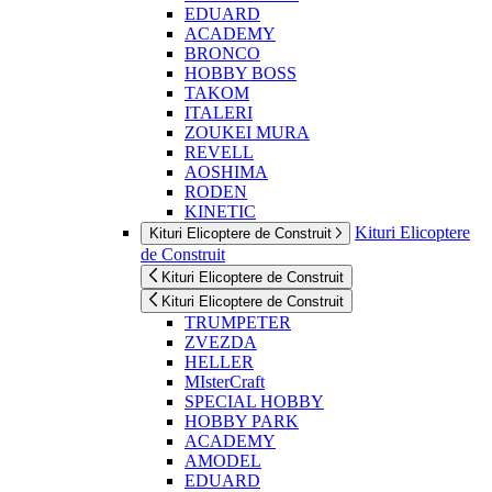
EDUARD
ACADEMY
BRONCO
HOBBY BOSS
TAKOM
ITALERI
ZOUKEI MURA
REVELL
AOSHIMA
RODEN
KINETIC
Kituri Elicoptere
Kituri Elicoptere de Construit
de Construit
Kituri Elicoptere de Construit
Kituri Elicoptere de Construit
TRUMPETER
ZVEZDA
HELLER
MIsterCraft
SPECIAL HOBBY
HOBBY PARK
ACADEMY
AMODEL
EDUARD