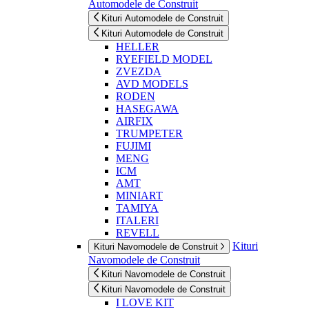
Automodele de Construit
Kituri Automodele de Construit
Kituri Automodele de Construit
HELLER
RYEFIELD MODEL
ZVEZDA
AVD MODELS
RODEN
HASEGAWA
AIRFIX
TRUMPETER
FUJIMI
MENG
ICM
AMT
MINIART
TAMIYA
ITALERI
REVELL
Kituri
Kituri Navomodele de Construit
Navomodele de Construit
Kituri Navomodele de Construit
Kituri Navomodele de Construit
I LOVE KIT