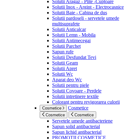
Solutii Aragaz - Plite -Cuptoare
Solutii Inox - Argint - Electrocasnice
Solutii Baie - Cabina de dus
Solutii pardoseli - servetele umede
multisuprafete
Solutii Anticalcar
Solutii Lemn - Mobila
Solutii Antimecegai
Solutii Parchet
Sapun rufe
Solutii Desfundat Tevi
Solutii Geam
Solutii Apret
Solutii Wc
Aparat deo Wc
Solutii pentru piele
Solutii Covoare - Perdele
Solutii intretinere textile
Colorant pentru revigorarea culorii
Cosmetice
Cosmetice
Cosmetice
Cosmetice
Servetele umede antibacteriene
Sapun solid antibacterial
Sapun lichid antibacterial
PROMOTII COSMETICE