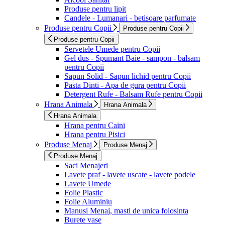
Produse pentru lipit
Candele - Lumanari - betisoare parfumate
Produse pentru Copii
Produse pentru Copii
Produse pentru Copii
Servetele Umede pentru Copii
Gel dus - Spumant Baie - sampon - balsam
pentru Copii
Sapun Solid - Sapun lichid pentru Copii
Pasta Dinti - Apa de gura pentru Copii
Detergent Rufe - Balsam Rufe pentru Copii
Hrana Animala
Hrana Animala
Hrana Animala
Hrana pentru Caini
Hrana pentru Pisici
Produse Menaj
Produse Menaj
Produse Menaj
Saci Menajeri
Lavete praf - lavete uscate - lavete podele
Lavete Umede
Folie Plastic
Folie Aluminiu
Manusi Menaj, masti de unica folosinta
Burete vase