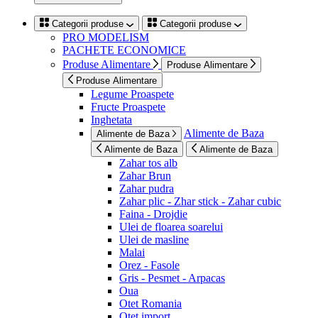
Categorii produse
Categorii produse
PRO MODELISM
PACHETE ECONOMICE
Produse Alimentare
Produse Alimentare
Produse Alimentare
Legume Proaspete
Fructe Proaspete
Inghetata
Alimente de Baza
Alimente de Baza
Alimente de Baza
Alimente de Baza
Zahar tos alb
Zahar Brun
Zahar pudra
Zahar plic - Zhar stick - Zahar cubic
Faina - Drojdie
Ulei de floarea soarelui
Ulei de masline
Malai
Orez - Fasole
Gris - Pesmet - Arpacas
Oua
Otet Romania
Otet import