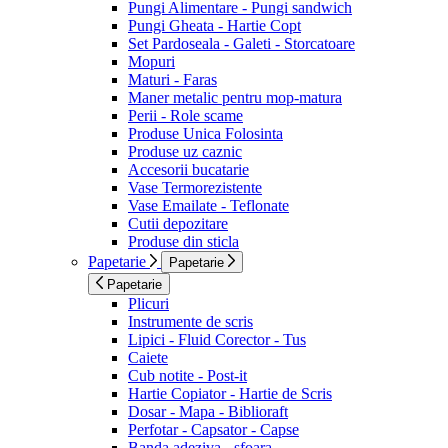
Pungi Alimentare - Pungi sandwich
Pungi Gheata - Hartie Copt
Set Pardoseala - Galeti - Storcatoare
Mopuri
Maturi - Faras
Maner metalic pentru mop-matura
Perii - Role scame
Produse Unica Folosinta
Produse uz caznic
Accesorii bucatarie
Vase Termorezistente
Vase Emailate - Teflonate
Cutii depozitare
Produse din sticla
Papetarie
Papetarie
Papetarie
Plicuri
Instrumente de scris
Lipici - Fluid Corector - Tus
Caiete
Cub notite - Post-it
Hartie Copiator - Hartie de Scris
Dosar - Mapa - Biblioraft
Perfotar - Capsator - Capse
Banda adeziva - sfoara