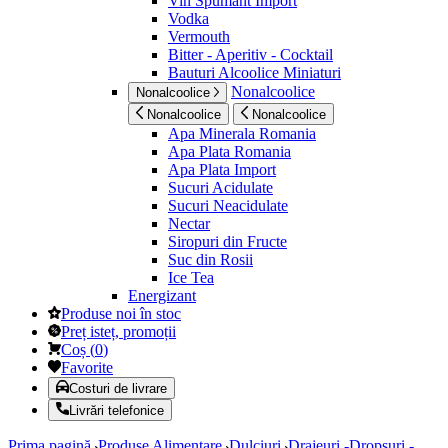
Vin Spumant Import
Vodka
Vermouth
Bitter - Aperitiv - Cocktail
Bauturi Alcoolice Miniaturi
Nonalcoolice
Nonalcoolice
Nonalcoolice
Nonalcoolice
Apa Minerala Romania
Apa Plata Romania
Apa Plata Import
Sucuri Acidulate
Sucuri Neacidulate
Nectar
Siropuri din Fructe
Suc din Rosii
Ice Tea
Energizant
Produse noi în stoc
Preț isteț, promoții
Coș
(
0
)
Favorite
Costuri de livrare
Livrări telefonice
Prima pagină
Produse Alimentare
Dulciuri
Drajeuri -Dropsuri -