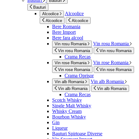
Bauturi
Bauturi
Bauturi
Alcoolice
Alcoolice
Alcoolice
Alcoolice
Bere Romania
Bere Import
Bere fara alcool
Vin rosu Romania
Vin rosu Romania
Vin rosu Romania
Vin rosu Romania
Crama Recas
Vin rose Romania
Vin rose Romania
Vin rose Romania
Vin rose Romania
Crama Oprisor
Vin alb Romania
Vin alb Romania
Vin alb Romania
Vin alb Romania
Crama Recas
Scotch Whisky
Single Malt Whisky
Whisky Cream
Bourbon Whisky
Gin
Liqueur
Bauturi Spirtoase Diverse