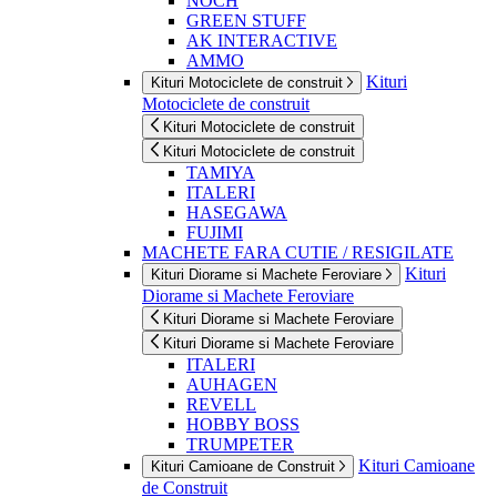
NOCH
GREEN STUFF
AK INTERACTIVE
AMMO
Kituri
Kituri Motociclete de construit
Motociclete de construit
Kituri Motociclete de construit
Kituri Motociclete de construit
TAMIYA
ITALERI
HASEGAWA
FUJIMI
MACHETE FARA CUTIE / RESIGILATE
Kituri
Kituri Diorame si Machete Feroviare
Diorame si Machete Feroviare
Kituri Diorame si Machete Feroviare
Kituri Diorame si Machete Feroviare
ITALERI
AUHAGEN
REVELL
HOBBY BOSS
TRUMPETER
Kituri Camioane
Kituri Camioane de Construit
de Construit