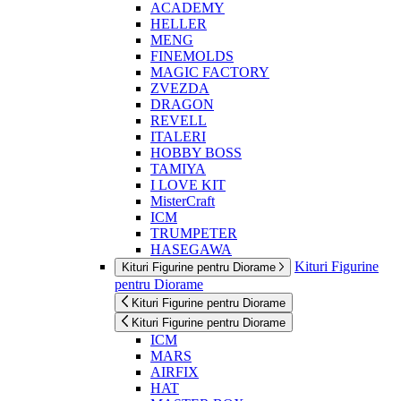
ACADEMY
HELLER
MENG
FINEMOLDS
MAGIC FACTORY
ZVEZDA
DRAGON
REVELL
ITALERI
HOBBY BOSS
TAMIYA
I LOVE KIT
MisterCraft
ICM
TRUMPETER
HASEGAWA
Kituri Figurine
Kituri Figurine pentru Diorame
pentru Diorame
Kituri Figurine pentru Diorame
Kituri Figurine pentru Diorame
ICM
MARS
AIRFIX
HAT