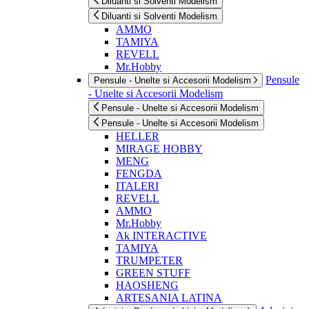
Diluanti si Solventi Modelism
Diluanti si Solventi Modelism
AMMO
TAMIYA
REVELL
Mr.Hobby
Pensule
Pensule - Unelte si Accesorii Modelism
- Unelte si Accesorii Modelism
Pensule - Unelte si Accesorii Modelism
Pensule - Unelte si Accesorii Modelism
HELLER
MIRAGE HOBBY
MENG
FENGDA
ITALERI
REVELL
AMMO
Mr.Hobby
Ak INTERACTIVE
TAMIYA
TRUMPETER
GREEN STUFF
HAOSHENG
ARTESANIA LATINA