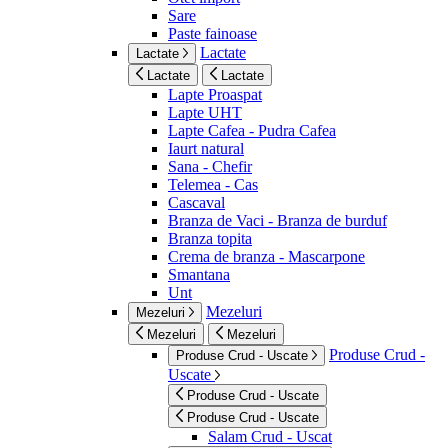
Sare
Paste fainoase
Lactate
Lactate
Lactate
Lactate
Lapte Proaspat
Lapte UHT
Lapte Cafea - Pudra Cafea
Iaurt natural
Sana - Chefir
Telemea - Cas
Cascaval
Branza de Vaci - Branza de burduf
Branza topita
Crema de branza - Mascarpone
Smantana
Unt
Mezeluri
Mezeluri
Mezeluri
Mezeluri
Produse Crud -
Produse Crud - Uscate
Uscate
Produse Crud - Uscate
Produse Crud - Uscate
Salam Crud - Uscat