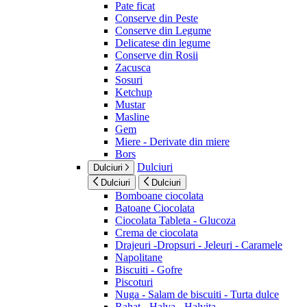
Pate ficat
Conserve din Peste
Conserve din Legume
Delicatese din legume
Conserve din Rosii
Zacusca
Sosuri
Ketchup
Mustar
Masline
Gem
Miere - Derivate din miere
Bors
Dulciuri
Dulciuri
Dulciuri
Dulciuri
Bomboane ciocolata
Batoane Ciocolata
Ciocolata Tableta - Glucoza
Crema de ciocolata
Drajeuri -Dropsuri - Jeleuri - Caramele
Napolitane
Biscuiti - Gofre
Piscoturi
Nuga - Salam de biscuiti - Turta dulce
Rahat - Halva - Halvita