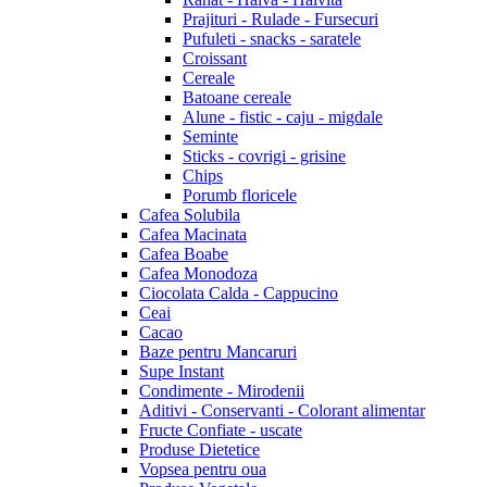
Prajituri - Rulade - Fursecuri
Pufuleti - snacks - saratele
Croissant
Cereale
Batoane cereale
Alune - fistic - caju - migdale
Seminte
Sticks - covrigi - grisine
Chips
Porumb floricele
Cafea Solubila
Cafea Macinata
Cafea Boabe
Cafea Monodoza
Ciocolata Calda - Cappucino
Ceai
Cacao
Baze pentru Mancaruri
Supe Instant
Condimente - Mirodenii
Aditivi - Conservanti - Colorant alimentar
Fructe Confiate - uscate
Produse Dietetice
Vopsea pentru oua