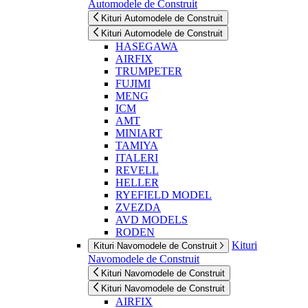
Automodele de Construit
Kituri Automodele de Construit
Kituri Automodele de Construit
HASEGAWA
AIRFIX
TRUMPETER
FUJIMI
MENG
ICM
AMT
MINIART
TAMIYA
ITALERI
REVELL
HELLER
RYEFIELD MODEL
ZVEZDA
AVD MODELS
RODEN
Kituri
Kituri Navomodele de Construit
Navomodele de Construit
Kituri Navomodele de Construit
Kituri Navomodele de Construit
AIRFIX