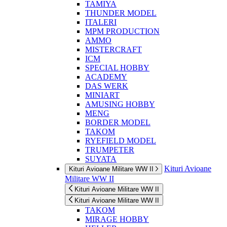
TAMIYA
THUNDER MODEL
ITALERI
MPM PRODUCTION
AMMO
MISTERCRAFT
ICM
SPECIAL HOBBY
ACADEMY
DAS WERK
MINIART
AMUSING HOBBY
MENG
BORDER MODEL
TAKOM
RYEFIELD MODEL
TRUMPETER
SUYATA
Kituri Avioane
Kituri Avioane Militare WW II
Militare WW II
Kituri Avioane Militare WW II
Kituri Avioane Militare WW II
TAKOM
MIRAGE HOBBY