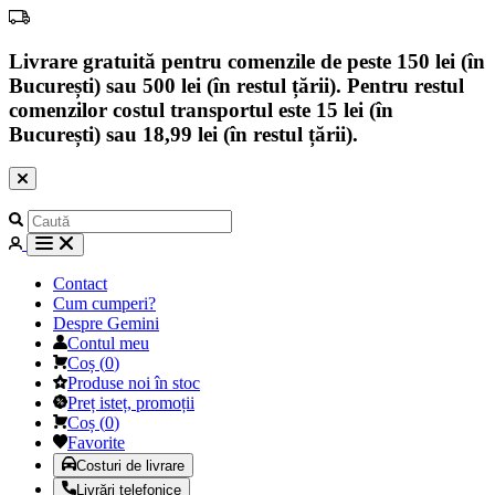
Livrare gratuită pentru comenzile de peste 150 lei (în
București) sau 500 lei (în restul țării). Pentru restul
comenzilor costul transportul este 15 lei (în
București) sau 18,99 lei (în restul țării).
Contact
Cum cumperi?
Despre Gemini
Contul meu
Coș
(
0
)
Produse noi în stoc
Preț isteț, promoții
Coș
(
0
)
Favorite
Costuri de livrare
Livrări telefonice