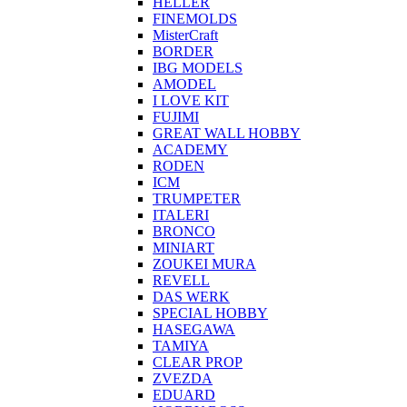
HELLER
FINEMOLDS
MisterCraft
BORDER
IBG MODELS
AMODEL
I LOVE KIT
FUJIMI
GREAT WALL HOBBY
ACADEMY
RODEN
ICM
TRUMPETER
ITALERI
BRONCO
MINIART
ZOUKEI MURA
REVELL
DAS WERK
SPECIAL HOBBY
HASEGAWA
TAMIYA
CLEAR PROP
ZVEZDA
EDUARD