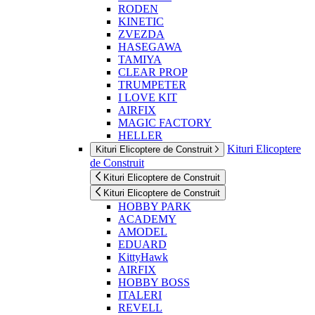
RODEN
KINETIC
ZVEZDA
HASEGAWA
TAMIYA
CLEAR PROP
TRUMPETER
I LOVE KIT
AIRFIX
MAGIC FACTORY
HELLER
Kituri Elicoptere
Kituri Elicoptere de Construit
de Construit
Kituri Elicoptere de Construit
Kituri Elicoptere de Construit
HOBBY PARK
ACADEMY
AMODEL
EDUARD
KittyHawk
AIRFIX
HOBBY BOSS
ITALERI
REVELL