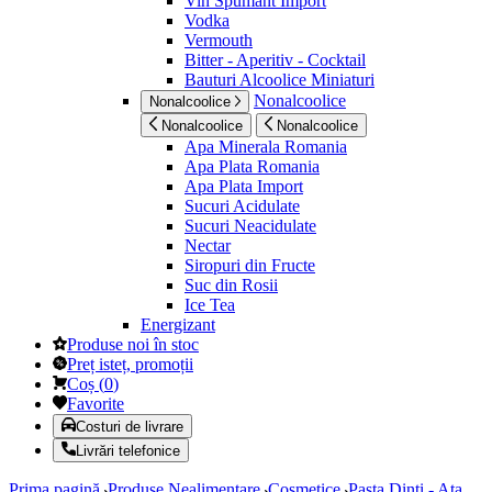
Vin Spumant Import
Vodka
Vermouth
Bitter - Aperitiv - Cocktail
Bauturi Alcoolice Miniaturi
Nonalcoolice
Nonalcoolice
Nonalcoolice
Nonalcoolice
Apa Minerala Romania
Apa Plata Romania
Apa Plata Import
Sucuri Acidulate
Sucuri Neacidulate
Nectar
Siropuri din Fructe
Suc din Rosii
Ice Tea
Energizant
Produse noi în stoc
Preț isteț, promoții
Coș
(
0
)
Favorite
Costuri de livrare
Livrări telefonice
Prima pagină
Produse Nealimentare
Cosmetice
Pasta Dinti - Ata