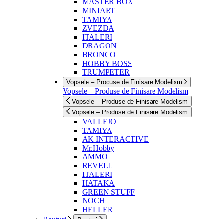
MASTER BOX
MINIART
TAMIYA
ZVEZDA
ITALERI
DRAGON
BRONCO
HOBBY BOSS
TRUMPETER
Vopsele – Produse de Finisare Modelism
Vopsele – Produse de Finisare Modelism
Vopsele – Produse de Finisare Modelism
Vopsele – Produse de Finisare Modelism
VALLEJO
TAMIYA
AK INTERACTIVE
Mr.Hobby
AMMO
REVELL
ITALERI
HATAKA
GREEN STUFF
NOCH
HELLER