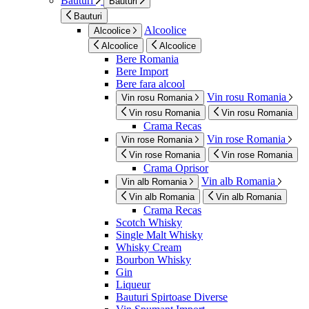
Bauturi
Bauturi
Bauturi
Alcoolice
Alcoolice
Alcoolice
Alcoolice
Bere Romania
Bere Import
Bere fara alcool
Vin rosu Romania
Vin rosu Romania
Vin rosu Romania
Vin rosu Romania
Crama Recas
Vin rose Romania
Vin rose Romania
Vin rose Romania
Vin rose Romania
Crama Oprisor
Vin alb Romania
Vin alb Romania
Vin alb Romania
Vin alb Romania
Crama Recas
Scotch Whisky
Single Malt Whisky
Whisky Cream
Bourbon Whisky
Gin
Liqueur
Bauturi Spirtoase Diverse