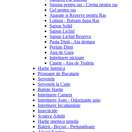
Spuma pentru ras - Crema pentru ras
Gel pentru ras
Aparate si Rezerve pentru Ras
Lotiuni - Balsam dupa Ras
Sapun Solid
Sapun Lichid
Sapun Lichid Rezerva
Pasta Dinti - Ata dentara
Periute Dinti
Apa de Gura
Intretinere picioare
Casete - Apa de Toaleta
Hartie Igienica
Prosoape de Bucatarie
Servetele
Servetele la Cutie
Batiste Hartie
Intretinere Camera
Intretinere Auto - Odorizante auto
Intretinere Incaltaminte
Insecticide
Scutece Adulti
Hartie igienica umeda
Baterii - Becuri - Prelungitoare
Alcool Sanitar