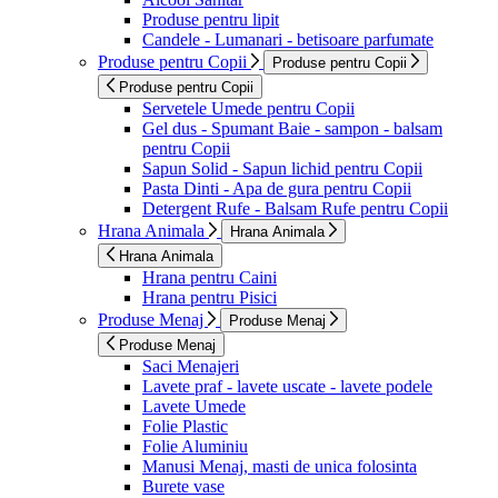
Produse pentru lipit
Candele - Lumanari - betisoare parfumate
Produse pentru Copii
Produse pentru Copii
Produse pentru Copii
Servetele Umede pentru Copii
Gel dus - Spumant Baie - sampon - balsam
pentru Copii
Sapun Solid - Sapun lichid pentru Copii
Pasta Dinti - Apa de gura pentru Copii
Detergent Rufe - Balsam Rufe pentru Copii
Hrana Animala
Hrana Animala
Hrana Animala
Hrana pentru Caini
Hrana pentru Pisici
Produse Menaj
Produse Menaj
Produse Menaj
Saci Menajeri
Lavete praf - lavete uscate - lavete podele
Lavete Umede
Folie Plastic
Folie Aluminiu
Manusi Menaj, masti de unica folosinta
Burete vase