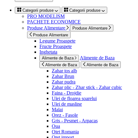
Categorii produse
Categorii produse
PRO MODELISM
PACHETE ECONOMICE
Produse Alimentare
Produse Alimentare
Produse Alimentare
Legume Proaspete
Fructe Proaspete
Inghetata
Alimente de Baza
Alimente de Baza
Alimente de Baza
Alimente de Baza
Zahar tos alb
Zahar Brun
Zahar pudra
Zahar plic - Zhar stick - Zahar cubic
Faina - Drojdie
Ulei de floarea soarelui
Ulei de masline
Malai
Orez - Fasole
Gris - Pesmet - Arpacas
Oua
Otet Romania
Otet import