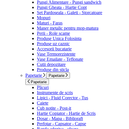
Pungi Alimentare - Pungi sandwich
Pungi Gheata - Hartie Copt
Set Pardoseala - Galeti - Storcatoare
Mopuri
Maturi - Faras
Maner metalic pentru mop-matura
Perii - Role scame
Produse Unica Folosinta
Produse uz caznic
Accesorii bucatarie
Vase Termorezistente
Vase Emailate - Teflonate
Cutii depozitare
Produse din sticla
Papetarie
Papetarie
Papetarie
Plicuri
Instrumente de scris
Lipici - Fluid Corector - Tus
Caiete
Cub notite - Post-it
Hartie Copiator - Hartie de Scris
Dosar - Mapa - Biblioraft
Perfotar - Capsator - Capse
Banda adeziva - sfoara