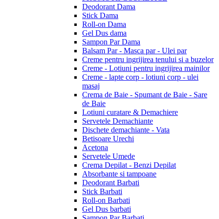
Deodorant Dama
Stick Dama
Roll-on Dama
Gel Dus dama
Sampon Par Dama
Balsam Par - Masca par - Ulei par
Creme pentru ingrijirea tenului si a buzelor
Creme - Lotiuni pentru ingrijirea mainilor
Creme - lapte corp - lotiuni corp - ulei
masaj
Crema de Baie - Spumant de Baie - Sare
de Baie
Lotiuni curatare & Demachiere
Servetele Demachiante
Dischete demachiante - Vata
Betisoare Urechi
Acetona
Servetele Umede
Crema Depilat - Benzi Depilat
Absorbante si tampoane
Deodorant Barbati
Stick Barbati
Roll-on Barbati
Gel Dus barbati
Sampon Par Barbati