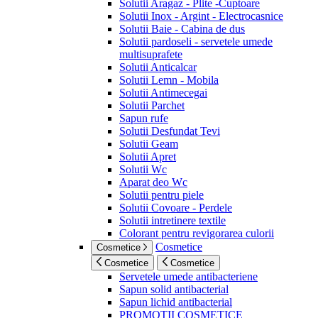
Solutii Aragaz - Plite -Cuptoare
Solutii Inox - Argint - Electrocasnice
Solutii Baie - Cabina de dus
Solutii pardoseli - servetele umede
multisuprafete
Solutii Anticalcar
Solutii Lemn - Mobila
Solutii Antimecegai
Solutii Parchet
Sapun rufe
Solutii Desfundat Tevi
Solutii Geam
Solutii Apret
Solutii Wc
Aparat deo Wc
Solutii pentru piele
Solutii Covoare - Perdele
Solutii intretinere textile
Colorant pentru revigorarea culorii
Cosmetice
Cosmetice
Cosmetice
Cosmetice
Servetele umede antibacteriene
Sapun solid antibacterial
Sapun lichid antibacterial
PROMOTII COSMETICE