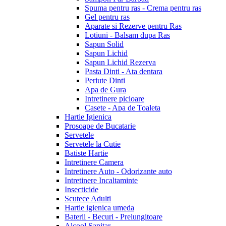
Spuma pentru ras - Crema pentru ras
Gel pentru ras
Aparate si Rezerve pentru Ras
Lotiuni - Balsam dupa Ras
Sapun Solid
Sapun Lichid
Sapun Lichid Rezerva
Pasta Dinti - Ata dentara
Periute Dinti
Apa de Gura
Intretinere picioare
Casete - Apa de Toaleta
Hartie Igienica
Prosoape de Bucatarie
Servetele
Servetele la Cutie
Batiste Hartie
Intretinere Camera
Intretinere Auto - Odorizante auto
Intretinere Incaltaminte
Insecticide
Scutece Adulti
Hartie igienica umeda
Baterii - Becuri - Prelungitoare
Alcool Sanitar