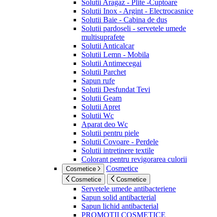
Solutii Aragaz - Plite -Cuptoare
Solutii Inox - Argint - Electrocasnice
Solutii Baie - Cabina de dus
Solutii pardoseli - servetele umede
multisuprafete
Solutii Anticalcar
Solutii Lemn - Mobila
Solutii Antimecegai
Solutii Parchet
Sapun rufe
Solutii Desfundat Tevi
Solutii Geam
Solutii Apret
Solutii Wc
Aparat deo Wc
Solutii pentru piele
Solutii Covoare - Perdele
Solutii intretinere textile
Colorant pentru revigorarea culorii
Cosmetice
Cosmetice
Cosmetice
Cosmetice
Servetele umede antibacteriene
Sapun solid antibacterial
Sapun lichid antibacterial
PROMOTII COSMETICE