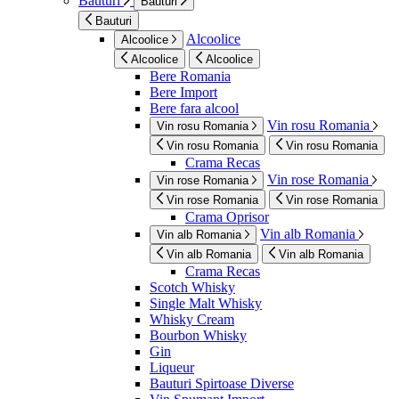
Bauturi
Bauturi
Bauturi
Alcoolice
Alcoolice
Alcoolice
Alcoolice
Bere Romania
Bere Import
Bere fara alcool
Vin rosu Romania
Vin rosu Romania
Vin rosu Romania
Vin rosu Romania
Crama Recas
Vin rose Romania
Vin rose Romania
Vin rose Romania
Vin rose Romania
Crama Oprisor
Vin alb Romania
Vin alb Romania
Vin alb Romania
Vin alb Romania
Crama Recas
Scotch Whisky
Single Malt Whisky
Whisky Cream
Bourbon Whisky
Gin
Liqueur
Bauturi Spirtoase Diverse