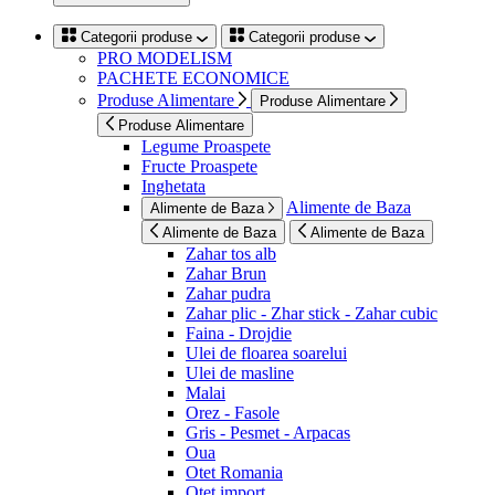
Categorii produse
Categorii produse
PRO MODELISM
PACHETE ECONOMICE
Produse Alimentare
Produse Alimentare
Produse Alimentare
Legume Proaspete
Fructe Proaspete
Inghetata
Alimente de Baza
Alimente de Baza
Alimente de Baza
Alimente de Baza
Zahar tos alb
Zahar Brun
Zahar pudra
Zahar plic - Zhar stick - Zahar cubic
Faina - Drojdie
Ulei de floarea soarelui
Ulei de masline
Malai
Orez - Fasole
Gris - Pesmet - Arpacas
Oua
Otet Romania
Otet import