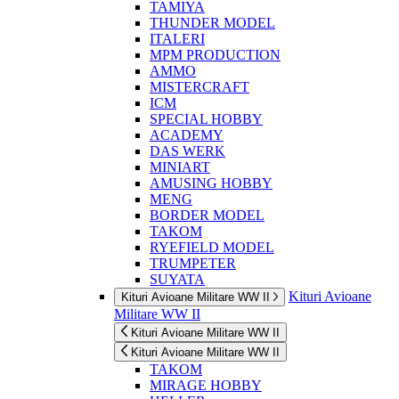
TAMIYA
THUNDER MODEL
ITALERI
MPM PRODUCTION
AMMO
MISTERCRAFT
ICM
SPECIAL HOBBY
ACADEMY
DAS WERK
MINIART
AMUSING HOBBY
MENG
BORDER MODEL
TAKOM
RYEFIELD MODEL
TRUMPETER
SUYATA
Kituri Avioane
Kituri Avioane Militare WW II
Militare WW II
Kituri Avioane Militare WW II
Kituri Avioane Militare WW II
TAKOM
MIRAGE HOBBY