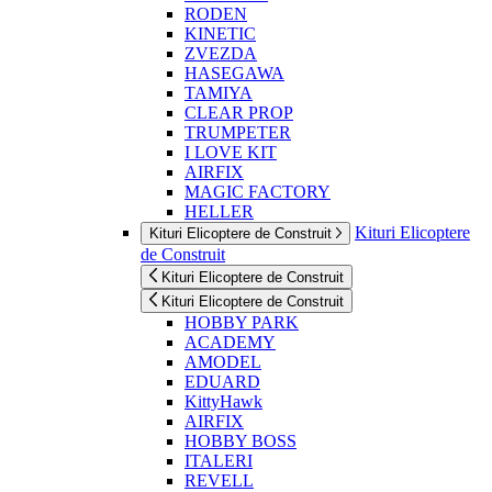
RODEN
KINETIC
ZVEZDA
HASEGAWA
TAMIYA
CLEAR PROP
TRUMPETER
I LOVE KIT
AIRFIX
MAGIC FACTORY
HELLER
Kituri Elicoptere
Kituri Elicoptere de Construit
de Construit
Kituri Elicoptere de Construit
Kituri Elicoptere de Construit
HOBBY PARK
ACADEMY
AMODEL
EDUARD
KittyHawk
AIRFIX
HOBBY BOSS
ITALERI
REVELL