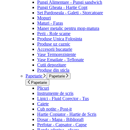
Pungi Alimentare - Pungi sandwich
Pungi Gheata - Hartie Copt
Set Pardoseala - Galeti - Storcatoare
Mopuri
Maturi - Faras
Maner metalic pentru mop-matura
Perii - Role scame
Produse Unica Folosinta
Produse uz caznic
Accesorii bucatarie
Vase Termorezistente
Vase Emailate - Teflonate
Cutii depozitare
Produse din sticla
Papetarie
Papetarie
Papetarie
Plicuri
Instrumente de scris
Lipici - Fluid Corector - Tus
Caiete
Cub notite - Post-it
Hartie Copiator - Hartie de Scris
Dosar - Mapa - Biblioraft
Perfotar - Capsator - Capse
Banda adeziva - sfoara