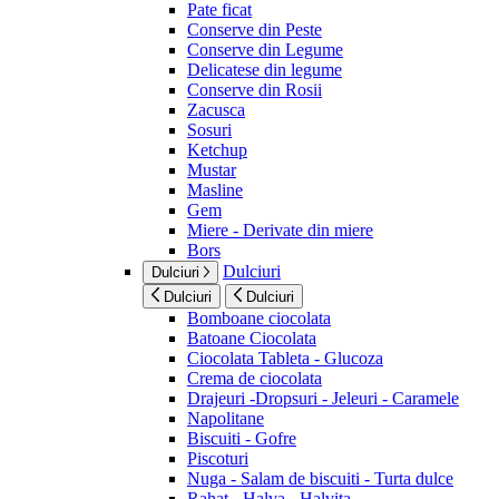
Pate ficat
Conserve din Peste
Conserve din Legume
Delicatese din legume
Conserve din Rosii
Zacusca
Sosuri
Ketchup
Mustar
Masline
Gem
Miere - Derivate din miere
Bors
Dulciuri
Dulciuri
Dulciuri
Dulciuri
Bomboane ciocolata
Batoane Ciocolata
Ciocolata Tableta - Glucoza
Crema de ciocolata
Drajeuri -Dropsuri - Jeleuri - Caramele
Napolitane
Biscuiti - Gofre
Piscoturi
Nuga - Salam de biscuiti - Turta dulce
Rahat - Halva - Halvita