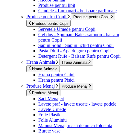
Produse pentru lipit
Candele - Lumanari - betisoare parfumate
Produse pentru Copii
Produse pentru Copii
Produse pentru Copii
Servetele Umede pentru Copii
Gel dus - Spumant Baie - sampon - balsam
pentru Copii
Sapun Solid - Sapun lichid pentru Copii
Pasta Dinti - Apa de gura pentru Copii
Detergent Rufe - Balsam Rufe pentru Copii
Hrana Animala
Hrana Animala
Hrana Animala
Hrana pentru Caini
Hrana pentru Pisici
Produse Menaj
Produse Menaj
Produse Menaj
Saci Menajeri
Lavete praf - lavete uscate - lavete podele
Lavete Umede
Folie Plastic
Folie Aluminiu
Manusi Menaj, masti de unica folosinta
Burete vase