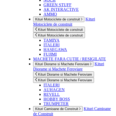
NOCH
GREEN STUFF
AK INTERACTIVE
AMMO
Kituri
Kituri Motociclete de construit
Motociclete de construit
Kituri Motociclete de construit
Kituri Motociclete de construit
TAMIYA
ITALERI
HASEGAWA
FUJIMI
MACHETE FARA CUTIE / RESIGILATE
Kituri
Kituri Diorame si Machete Feroviare
Diorame si Machete Feroviare
Kituri Diorame si Machete Feroviare
Kituri Diorame si Machete Feroviare
ITALERI
AUHAGEN
REVELL
HOBBY BOSS
TRUMPETER
Kituri Camioane
Kituri Camioane de Construit
de Construit