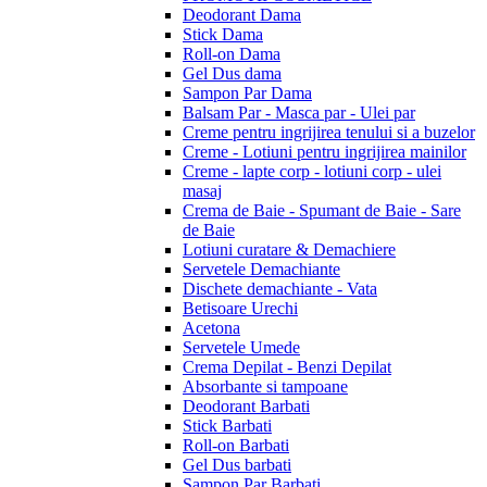
Deodorant Dama
Stick Dama
Roll-on Dama
Gel Dus dama
Sampon Par Dama
Balsam Par - Masca par - Ulei par
Creme pentru ingrijirea tenului si a buzelor
Creme - Lotiuni pentru ingrijirea mainilor
Creme - lapte corp - lotiuni corp - ulei
masaj
Crema de Baie - Spumant de Baie - Sare
de Baie
Lotiuni curatare & Demachiere
Servetele Demachiante
Dischete demachiante - Vata
Betisoare Urechi
Acetona
Servetele Umede
Crema Depilat - Benzi Depilat
Absorbante si tampoane
Deodorant Barbati
Stick Barbati
Roll-on Barbati
Gel Dus barbati
Sampon Par Barbati