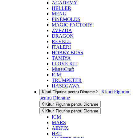
ACADEMY
HELLER
MENG
FINEMOLDS
MAGIC FACTORY
ZVEZDA
DRAGON
REVELL
ITALERI
HOBBY BOSS
TAMIYA
I LOVE KIT
MisterCraft
ICM
TRUMPETER
HASEGAWA
Kituri Figurine
Kituri Figurine pentru Diorame
pentru Diorame
Kituri Figurine pentru Diorame
Kituri Figurine pentru Diorame
ICM
MARS
AIRFIX
HAT