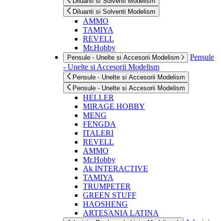
Diluanti si Solventi Modelism
Diluanti si Solventi Modelism
AMMO
TAMIYA
REVELL
Mr.Hobby
Pensule
Pensule - Unelte si Accesorii Modelism
- Unelte si Accesorii Modelism
Pensule - Unelte si Accesorii Modelism
Pensule - Unelte si Accesorii Modelism
HELLER
MIRAGE HOBBY
MENG
FENGDA
ITALERI
REVELL
AMMO
Mr.Hobby
Ak INTERACTIVE
TAMIYA
TRUMPETER
GREEN STUFF
HAOSHENG
ARTESANIA LATINA