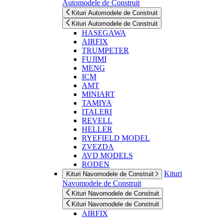
Automodele de Construit
Kituri Automodele de Construit
Kituri Automodele de Construit
HASEGAWA
AIRFIX
TRUMPETER
FUJIMI
MENG
ICM
AMT
MINIART
TAMIYA
ITALERI
REVELL
HELLER
RYEFIELD MODEL
ZVEZDA
AVD MODELS
RODEN
Kituri
Kituri Navomodele de Construit
Navomodele de Construit
Kituri Navomodele de Construit
Kituri Navomodele de Construit
AIRFIX