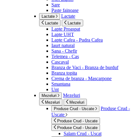
Sare
Paste fainoase
Lactate
Lactate
Lactate
Lactate
Lapte Proaspat
Lapte UHT
Lapte Cafea - Pudra Cafea
Iaurt natural
Sana - Chefir
Telemea - Cas
Cascaval
Branza de Vaci - Branza de burduf
Branza topita
Crema de branza - Mascarpone
Smantana
Unt
Mezeluri
Mezeluri
Mezeluri
Mezeluri
Produse Crud -
Produse Crud - Uscate
Uscate
Produse Crud - Uscate
Produse Crud - Uscate
Salam Crud - Uscat