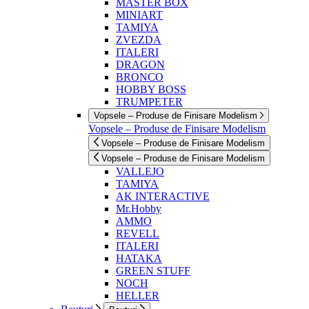
MASTER BOX
MINIART
TAMIYA
ZVEZDA
ITALERI
DRAGON
BRONCO
HOBBY BOSS
TRUMPETER
Vopsele – Produse de Finisare Modelism
Vopsele – Produse de Finisare Modelism
Vopsele – Produse de Finisare Modelism
Vopsele – Produse de Finisare Modelism
VALLEJO
TAMIYA
AK INTERACTIVE
Mr.Hobby
AMMO
REVELL
ITALERI
HATAKA
GREEN STUFF
NOCH
HELLER