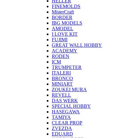
HELLER
FINEMOLDS
MisterCraft
BORDER
IBG MODELS
AMODEL
I LOVE KIT
FUJIMI
GREAT WALL HOBBY
ACADEMY
RODEN
ICM
TRUMPETER
ITALERI
BRONCO
MINIART
ZOUKEI MURA
REVELL
DAS WERK
SPECIAL HOBBY
HASEGAWA
TAMIYA
CLEAR PROP
ZVEZDA
EDUARD