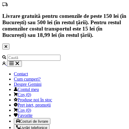
Livrare gratuită pentru comenzile de peste 150 lei (în
București) sau 500 lei (în restul țării). Pentru restul
comenzilor costul transportul este 15 lei (în
București) sau 18,99 lei (în restul țării).
Contact
Cum cumperi?
Despre Gemini
Contul meu
Coș
(
0
)
Produse noi în stoc
Preț isteț, promoții
Coș
(
0
)
Favorite
Costuri de livrare
Livrări telefonice