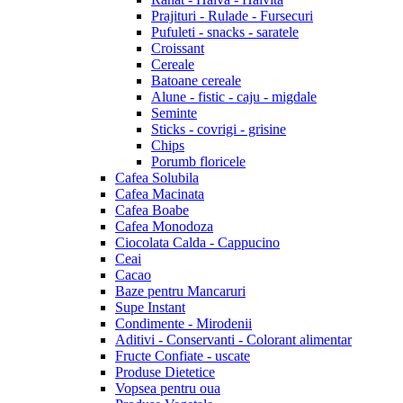
Prajituri - Rulade - Fursecuri
Pufuleti - snacks - saratele
Croissant
Cereale
Batoane cereale
Alune - fistic - caju - migdale
Seminte
Sticks - covrigi - grisine
Chips
Porumb floricele
Cafea Solubila
Cafea Macinata
Cafea Boabe
Cafea Monodoza
Ciocolata Calda - Cappucino
Ceai
Cacao
Baze pentru Mancaruri
Supe Instant
Condimente - Mirodenii
Aditivi - Conservanti - Colorant alimentar
Fructe Confiate - uscate
Produse Dietetice
Vopsea pentru oua