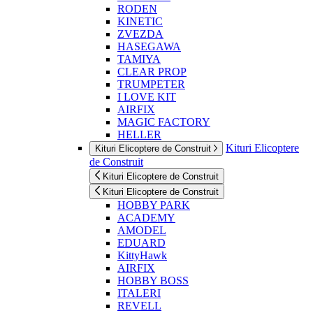
RODEN
KINETIC
ZVEZDA
HASEGAWA
TAMIYA
CLEAR PROP
TRUMPETER
I LOVE KIT
AIRFIX
MAGIC FACTORY
HELLER
Kituri Elicoptere
Kituri Elicoptere de Construit
de Construit
Kituri Elicoptere de Construit
Kituri Elicoptere de Construit
HOBBY PARK
ACADEMY
AMODEL
EDUARD
KittyHawk
AIRFIX
HOBBY BOSS
ITALERI
REVELL