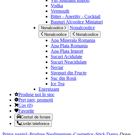
Vin Spumant Import
Vodka
Vermouth
Bitter - Aperitiv - Cocktail
Bauturi Alcoolice Miniaturi
Nonalcoolice
Nonalcoolice
Nonalcoolice
Nonalcoolice
Apa Minerala Romania
Apa Plata Romania
Apa Plata Import
Sucuri Acidulate
Sucuri Neacidulate
Nectar
Siropuri din Fructe
Suc din Rosii
Ice Tea
Energizant
Produse noi în stoc
Preț isteț, promoții
Coș
(
0
)
Favorite
Costuri de livrare
Livrări telefonice
Prima pagină
Produse Nealimentare
Cosmetice
Stick Dama
Dove