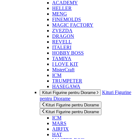
ACADEMY
HELLER
MENG
FINEMOLDS
MAGIC FACTORY
ZVEZDA
DRAGON
REVELL
ITALERI
HOBBY BOSS
TAMIYA
I LOVE KIT
MisterCraft
ICM
TRUMPETER
HASEGAWA
Kituri Figurine
Kituri Figurine pentru Diorame
pentru Diorame
Kituri Figurine pentru Diorame
Kituri Figurine pentru Diorame
ICM
MARS
AIRFIX
HAT