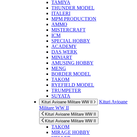
TAMIYA
THUNDER MODEL
ITALERI
MPM PRODUCTION
AMMO
MISTERCRAFT
ICM
SPECIAL HOBBY
ACADEMY
DAS WERK
MINIART
AMUSING HOBBY
MENG
BORDER MODEL
TAKOM
RYEFIELD MODEL
TRUMPETER
SUYATA
Kituri Avioane
Kituri Avioane Militare WW II
Militare WW II
Kituri Avioane Militare WW II
Kituri Avioane Militare WW II
TAKOM
MIRAGE HOBBY