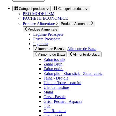
Categorii produse
Categorii produse
PRO MODELISM
PACHETE ECONOMICE
Produse Alimentare
Produse Alimentare
Produse Alimentare
Legume Proaspete
Fructe Proaspete
Inghetata
Alimente de Baza
Alimente de Baza
Alimente de Baza
Alimente de Baza
Zahar tos alb
Zahar Brun
Zahar pudra
Zahar plic - Zhar stick - Zahar cubic
Faina - Drojdie
Ulei de floarea soarelui
Ulei de masline
Malai
Orez - Fasole
Gris - Pesmet - Arpacas
Oua
Otet Romania
Otet import