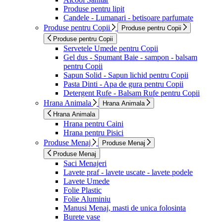
Produse pentru lipit
Candele - Lumanari - betisoare parfumate
Produse pentru Copii
Produse pentru Copii
Produse pentru Copii
Servetele Umede pentru Copii
Gel dus - Spumant Baie - sampon - balsam
pentru Copii
Sapun Solid - Sapun lichid pentru Copii
Pasta Dinti - Apa de gura pentru Copii
Detergent Rufe - Balsam Rufe pentru Copii
Hrana Animala
Hrana Animala
Hrana Animala
Hrana pentru Caini
Hrana pentru Pisici
Produse Menaj
Produse Menaj
Produse Menaj
Saci Menajeri
Lavete praf - lavete uscate - lavete podele
Lavete Umede
Folie Plastic
Folie Aluminiu
Manusi Menaj, masti de unica folosinta
Burete vase