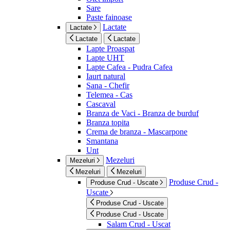
Sare
Paste fainoase
Lactate
Lactate
Lactate
Lactate
Lapte Proaspat
Lapte UHT
Lapte Cafea - Pudra Cafea
Iaurt natural
Sana - Chefir
Telemea - Cas
Cascaval
Branza de Vaci - Branza de burduf
Branza topita
Crema de branza - Mascarpone
Smantana
Unt
Mezeluri
Mezeluri
Mezeluri
Mezeluri
Produse Crud -
Produse Crud - Uscate
Uscate
Produse Crud - Uscate
Produse Crud - Uscate
Salam Crud - Uscat