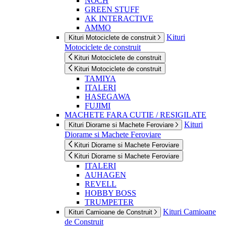
NOCH
GREEN STUFF
AK INTERACTIVE
AMMO
Kituri
Kituri Motociclete de construit
Motociclete de construit
Kituri Motociclete de construit
Kituri Motociclete de construit
TAMIYA
ITALERI
HASEGAWA
FUJIMI
MACHETE FARA CUTIE / RESIGILATE
Kituri
Kituri Diorame si Machete Feroviare
Diorame si Machete Feroviare
Kituri Diorame si Machete Feroviare
Kituri Diorame si Machete Feroviare
ITALERI
AUHAGEN
REVELL
HOBBY BOSS
TRUMPETER
Kituri Camioane
Kituri Camioane de Construit
de Construit