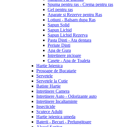
Spuma pentru ras - Crema pentru ras
Gel pentru ras
Aparate si Rezerve pentru Ras
Lotiuni - Balsam dupa Ras
Sapun Solid
Sapun Lichid
Sapun Lichid Rezerva
Pasta Dinti - Ata dentara
Periute Dinti
Apa de Gura
Intretinere picioare
Casete - Apa de Toaleta
Hartie Igienica
Prosoape de Bucatarie
Servetele
Servetele la Cutie
Batiste Hartie
Intretinere Camera
Intretinere Auto - Odorizante auto
Intretinere Incaltaminte
Insecticide
Scutece Adulti
Hartie igienica umeda
Baterii - Becuri - Prelungitoare
Alcool Sanitar