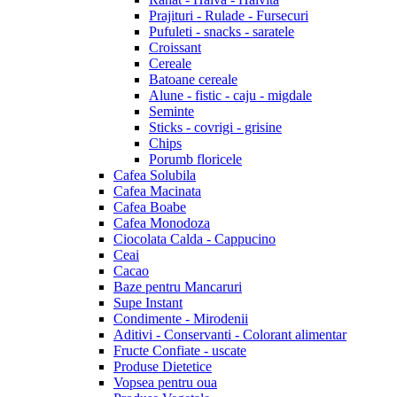
Prajituri - Rulade - Fursecuri
Pufuleti - snacks - saratele
Croissant
Cereale
Batoane cereale
Alune - fistic - caju - migdale
Seminte
Sticks - covrigi - grisine
Chips
Porumb floricele
Cafea Solubila
Cafea Macinata
Cafea Boabe
Cafea Monodoza
Ciocolata Calda - Cappucino
Ceai
Cacao
Baze pentru Mancaruri
Supe Instant
Condimente - Mirodenii
Aditivi - Conservanti - Colorant alimentar
Fructe Confiate - uscate
Produse Dietetice
Vopsea pentru oua