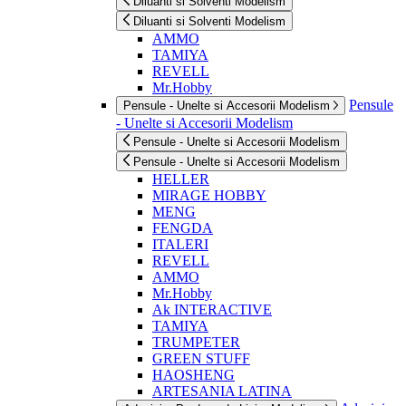
Diluanti si Solventi Modelism
Diluanti si Solventi Modelism
AMMO
TAMIYA
REVELL
Mr.Hobby
Pensule
Pensule - Unelte si Accesorii Modelism
- Unelte si Accesorii Modelism
Pensule - Unelte si Accesorii Modelism
Pensule - Unelte si Accesorii Modelism
HELLER
MIRAGE HOBBY
MENG
FENGDA
ITALERI
REVELL
AMMO
Mr.Hobby
Ak INTERACTIVE
TAMIYA
TRUMPETER
GREEN STUFF
HAOSHENG
ARTESANIA LATINA