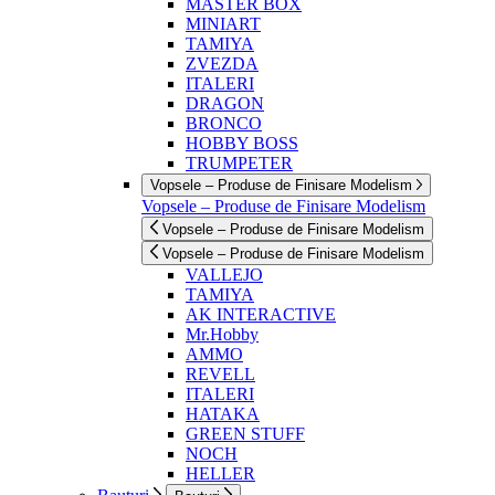
MASTER BOX
MINIART
TAMIYA
ZVEZDA
ITALERI
DRAGON
BRONCO
HOBBY BOSS
TRUMPETER
Vopsele – Produse de Finisare Modelism
Vopsele – Produse de Finisare Modelism
Vopsele – Produse de Finisare Modelism
Vopsele – Produse de Finisare Modelism
VALLEJO
TAMIYA
AK INTERACTIVE
Mr.Hobby
AMMO
REVELL
ITALERI
HATAKA
GREEN STUFF
NOCH
HELLER