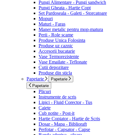
Pungi Alimentare - Pungi sandwich
Pungi Gheata - Hartie Copt
Set Pardoseala - Galeti - Storcatoare
Mopuri
Maturi - Faras
Maner metalic pentru mop-matura
Perii - Role scame
Produse Unica Folosinta
Produse uz caznic
Accesorii bucatarie
Vase Termorezistente
Vase Emailate - Teflonate
Cutii depozitare
Produse din sticla
Papetarie
Papetarie
Papetarie
Plicuri
Instrumente de scris
Lipici - Fluid Corector - Tus
Caiete
Cub notite - Post-it
Hartie Copiator - Hartie de Scris
Dosar - Mapa - Biblioraft
Perfotar - Capsator - Capse
Banda adeziva - sfoara