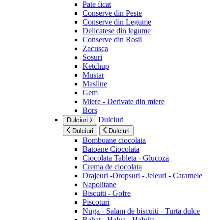
Pate ficat
Conserve din Peste
Conserve din Legume
Delicatese din legume
Conserve din Rosii
Zacusca
Sosuri
Ketchup
Mustar
Masline
Gem
Miere - Derivate din miere
Bors
Dulciuri
Dulciuri
Dulciuri
Dulciuri
Bomboane ciocolata
Batoane Ciocolata
Ciocolata Tableta - Glucoza
Crema de ciocolata
Drajeuri -Dropsuri - Jeleuri - Caramele
Napolitane
Biscuiti - Gofre
Piscoturi
Nuga - Salam de biscuiti - Turta dulce
Rahat - Halva - Halvita