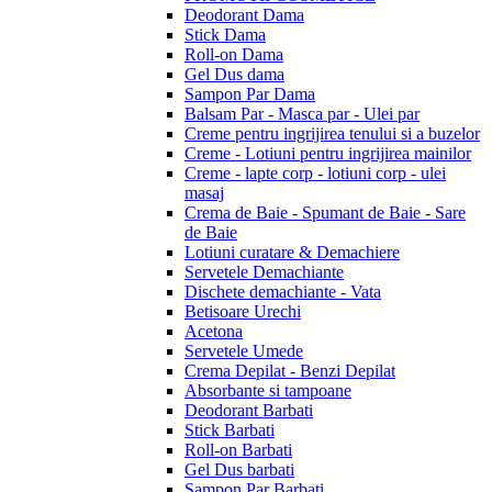
Deodorant Dama
Stick Dama
Roll-on Dama
Gel Dus dama
Sampon Par Dama
Balsam Par - Masca par - Ulei par
Creme pentru ingrijirea tenului si a buzelor
Creme - Lotiuni pentru ingrijirea mainilor
Creme - lapte corp - lotiuni corp - ulei
masaj
Crema de Baie - Spumant de Baie - Sare
de Baie
Lotiuni curatare & Demachiere
Servetele Demachiante
Dischete demachiante - Vata
Betisoare Urechi
Acetona
Servetele Umede
Crema Depilat - Benzi Depilat
Absorbante si tampoane
Deodorant Barbati
Stick Barbati
Roll-on Barbati
Gel Dus barbati
Sampon Par Barbati