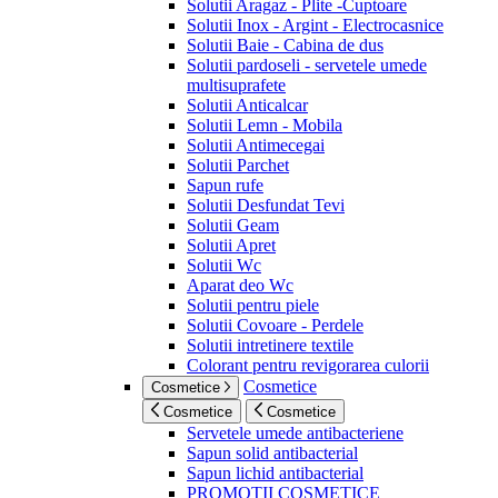
Solutii Aragaz - Plite -Cuptoare
Solutii Inox - Argint - Electrocasnice
Solutii Baie - Cabina de dus
Solutii pardoseli - servetele umede
multisuprafete
Solutii Anticalcar
Solutii Lemn - Mobila
Solutii Antimecegai
Solutii Parchet
Sapun rufe
Solutii Desfundat Tevi
Solutii Geam
Solutii Apret
Solutii Wc
Aparat deo Wc
Solutii pentru piele
Solutii Covoare - Perdele
Solutii intretinere textile
Colorant pentru revigorarea culorii
Cosmetice
Cosmetice
Cosmetice
Cosmetice
Servetele umede antibacteriene
Sapun solid antibacterial
Sapun lichid antibacterial
PROMOTII COSMETICE