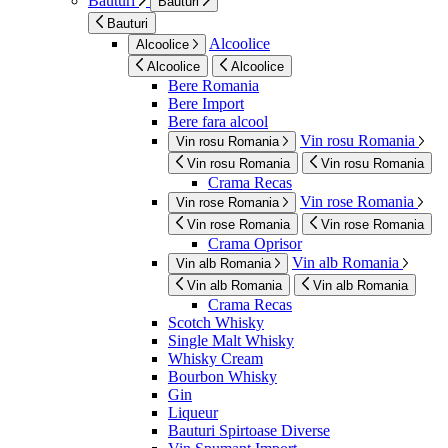
Bauturi
Bauturi
Bauturi
Alcoolice
Alcoolice
Alcoolice
Alcoolice
Bere Romania
Bere Import
Bere fara alcool
Vin rosu Romania
Vin rosu Romania
Vin rosu Romania
Vin rosu Romania
Crama Recas
Vin rose Romania
Vin rose Romania
Vin rose Romania
Vin rose Romania
Crama Oprisor
Vin alb Romania
Vin alb Romania
Vin alb Romania
Vin alb Romania
Crama Recas
Scotch Whisky
Single Malt Whisky
Whisky Cream
Bourbon Whisky
Gin
Liqueur
Bauturi Spirtoase Diverse