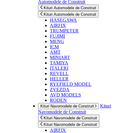
Automodele de Construit
Kituri Automodele de Construit
Kituri Automodele de Construit
HASEGAWA
AIRFIX
TRUMPETER
FUJIMI
MENG
ICM
AMT
MINIART
TAMIYA
ITALERI
REVELL
HELLER
RYEFIELD MODEL
ZVEZDA
AVD MODELS
RODEN
Kituri
Kituri Navomodele de Construit
Navomodele de Construit
Kituri Navomodele de Construit
Kituri Navomodele de Construit
AIRFIX