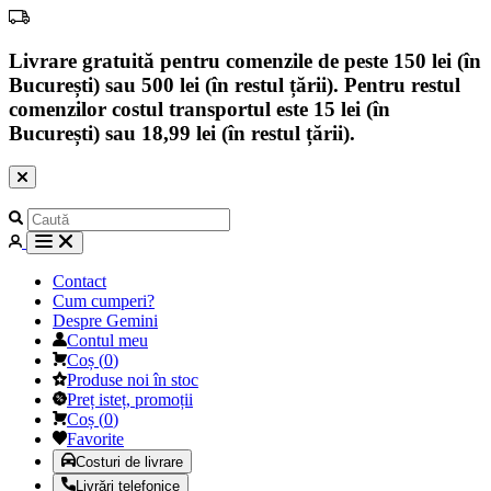
Livrare gratuită pentru comenzile de peste 150 lei (în
București) sau 500 lei (în restul țării). Pentru restul
comenzilor costul transportul este 15 lei (în
București) sau 18,99 lei (în restul țării).
Contact
Cum cumperi?
Despre Gemini
Contul meu
Coș
(
0
)
Produse noi în stoc
Preț isteț, promoții
Coș
(
0
)
Favorite
Costuri de livrare
Livrări telefonice