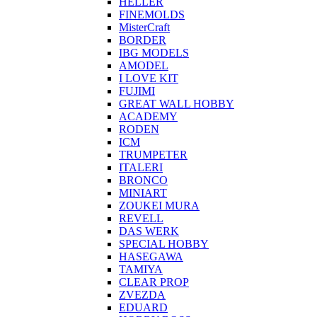
HELLER
FINEMOLDS
MisterCraft
BORDER
IBG MODELS
AMODEL
I LOVE KIT
FUJIMI
GREAT WALL HOBBY
ACADEMY
RODEN
ICM
TRUMPETER
ITALERI
BRONCO
MINIART
ZOUKEI MURA
REVELL
DAS WERK
SPECIAL HOBBY
HASEGAWA
TAMIYA
CLEAR PROP
ZVEZDA
EDUARD