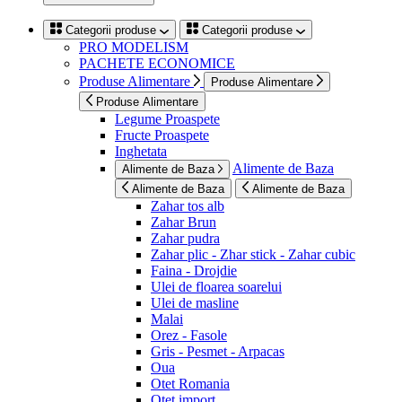
Categorii produse
Categorii produse
PRO MODELISM
PACHETE ECONOMICE
Produse Alimentare
Produse Alimentare
Produse Alimentare
Legume Proaspete
Fructe Proaspete
Inghetata
Alimente de Baza
Alimente de Baza
Alimente de Baza
Alimente de Baza
Zahar tos alb
Zahar Brun
Zahar pudra
Zahar plic - Zhar stick - Zahar cubic
Faina - Drojdie
Ulei de floarea soarelui
Ulei de masline
Malai
Orez - Fasole
Gris - Pesmet - Arpacas
Oua
Otet Romania
Otet import