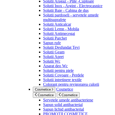
Solutii Aragaz - Plite -Cuptoare
Solutii Inox - Argint - Electrocasnice
Solutii Baie - Cabina de dus
Solutii pardoseli - servetele umede
multisuprafete
Solutii Anticalcar
Solutii Lemn - Mobila
Solutii Antimecegai
Solutii Parchet
Sapun rufe
Solutii Desfundat Tevi
Solutii Geam
Solutii Apret
Solutii Wc
Aparat deo Wc
Solutii pentru piele
Solutii Covoare - Perdele
Solutii intretinere textile
Colorant pentru revigorarea culorii
Cosmetice
Cosmetice
Cosmetice
Cosmetice
Servetele umede antibacteriene
Sapun solid antibacterial
Sapun lichid antibacterial
PROMOTII COSMETICE