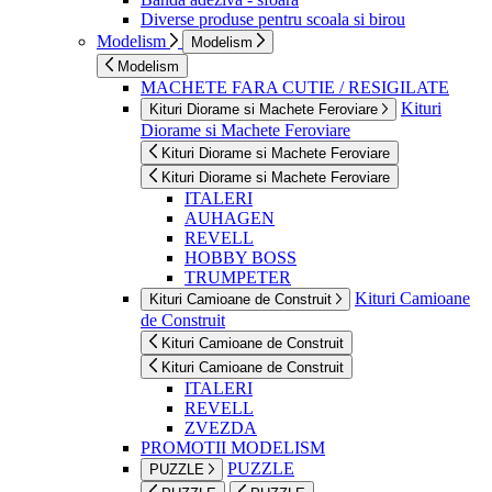
Diverse produse pentru scoala si birou
Modelism
Modelism
Modelism
MACHETE FARA CUTIE / RESIGILATE
Kituri
Kituri Diorame si Machete Feroviare
Diorame si Machete Feroviare
Kituri Diorame si Machete Feroviare
Kituri Diorame si Machete Feroviare
ITALERI
AUHAGEN
REVELL
HOBBY BOSS
TRUMPETER
Kituri Camioane
Kituri Camioane de Construit
de Construit
Kituri Camioane de Construit
Kituri Camioane de Construit
ITALERI
REVELL
ZVEZDA
PROMOTII MODELISM
PUZZLE
PUZZLE