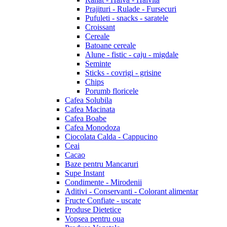
Prajituri - Rulade - Fursecuri
Pufuleti - snacks - saratele
Croissant
Cereale
Batoane cereale
Alune - fistic - caju - migdale
Seminte
Sticks - covrigi - grisine
Chips
Porumb floricele
Cafea Solubila
Cafea Macinata
Cafea Boabe
Cafea Monodoza
Ciocolata Calda - Cappucino
Ceai
Cacao
Baze pentru Mancaruri
Supe Instant
Condimente - Mirodenii
Aditivi - Conservanti - Colorant alimentar
Fructe Confiate - uscate
Produse Dietetice
Vopsea pentru oua