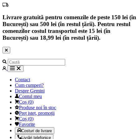
Livrare gratuită pentru comenzile de peste 150 lei (în
București) sau 500 lei (în restul țării). Pentru restul
comenzilor costul transportul este 15 lei (în
București) sau 18,99 lei (în restul țării).
Contact
Cum cumperi?
Despre Gemini
Contul meu
Coș
(
0
)
Produse noi în stoc
Preț isteț, promoții
Coș
(
0
)
Favorite
Costuri de livrare
Livrări telefonice