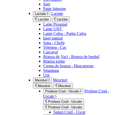
Sare
Paste fainoase
Lactate
Lactate
Lactate
Lactate
Lapte Proaspat
Lapte UHT
Lapte Cafea - Pudra Cafea
Iaurt natural
Sana - Chefir
Telemea - Cas
Cascaval
Branza de Vaci - Branza de burduf
Branza topita
Crema de branza - Mascarpone
Smantana
Unt
Mezeluri
Mezeluri
Mezeluri
Mezeluri
Produse Crud -
Produse Crud - Uscate
Uscate
Produse Crud - Uscate
Produse Crud - Uscate
Salam Crud - Uscat