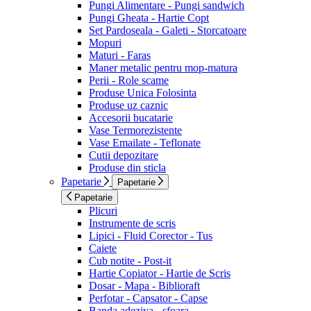
Pungi Alimentare - Pungi sandwich
Pungi Gheata - Hartie Copt
Set Pardoseala - Galeti - Storcatoare
Mopuri
Maturi - Faras
Maner metalic pentru mop-matura
Perii - Role scame
Produse Unica Folosinta
Produse uz caznic
Accesorii bucatarie
Vase Termorezistente
Vase Emailate - Teflonate
Cutii depozitare
Produse din sticla
Papetarie
Papetarie
Papetarie
Plicuri
Instrumente de scris
Lipici - Fluid Corector - Tus
Caiete
Cub notite - Post-it
Hartie Copiator - Hartie de Scris
Dosar - Mapa - Biblioraft
Perfotar - Capsator - Capse
Banda adeziva - sfoara