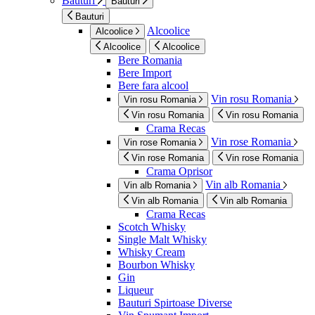
Bauturi
Bauturi
Bauturi
Alcoolice
Alcoolice
Alcoolice
Alcoolice
Bere Romania
Bere Import
Bere fara alcool
Vin rosu Romania
Vin rosu Romania
Vin rosu Romania
Vin rosu Romania
Crama Recas
Vin rose Romania
Vin rose Romania
Vin rose Romania
Vin rose Romania
Crama Oprisor
Vin alb Romania
Vin alb Romania
Vin alb Romania
Vin alb Romania
Crama Recas
Scotch Whisky
Single Malt Whisky
Whisky Cream
Bourbon Whisky
Gin
Liqueur
Bauturi Spirtoase Diverse