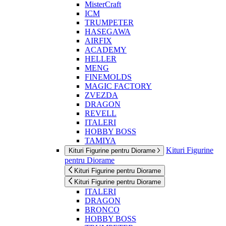
MisterCraft
ICM
TRUMPETER
HASEGAWA
AIRFIX
ACADEMY
HELLER
MENG
FINEMOLDS
MAGIC FACTORY
ZVEZDA
DRAGON
REVELL
ITALERI
HOBBY BOSS
TAMIYA
Kituri Figurine
Kituri Figurine pentru Diorame
pentru Diorame
Kituri Figurine pentru Diorame
Kituri Figurine pentru Diorame
ITALERI
DRAGON
BRONCO
HOBBY BOSS