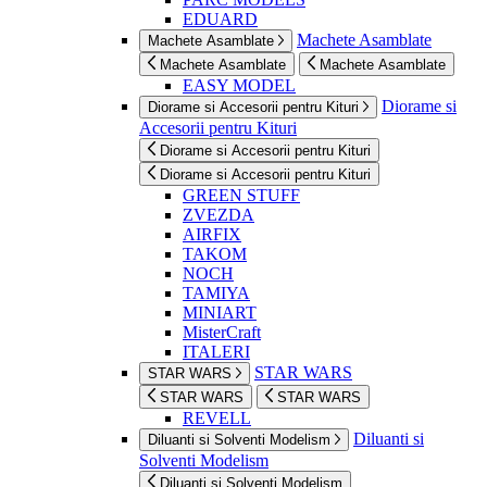
EDUARD
Machete Asamblate
Machete Asamblate
Machete Asamblate
Machete Asamblate
EASY MODEL
Diorame si
Diorame si Accesorii pentru Kituri
Accesorii pentru Kituri
Diorame si Accesorii pentru Kituri
Diorame si Accesorii pentru Kituri
GREEN STUFF
ZVEZDA
AIRFIX
TAKOM
NOCH
TAMIYA
MINIART
MisterCraft
ITALERI
STAR WARS
STAR WARS
STAR WARS
STAR WARS
REVELL
Diluanti si
Diluanti si Solventi Modelism
Solventi Modelism
Diluanti si Solventi Modelism