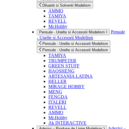
Diluanti si Solventi Modelism
AMMO
TAMIYA
REVELL
Mr.Hobby
Pensule
Pensule - Unelte si Accesorii Modelism
- Unelte si Accesorii Modelism
Pensule - Unelte si Accesorii Modelism
Pensule - Unelte si Accesorii Modelism
TAMIYA
TRUMPETER
GREEN STUFF
HAOSHENG
ARTESANIA LATINA
HELLER
MIRAGE HOBBY
MENG
FENGDA
ITALERI
REVELL
AMMO
Mr.Hobby
Ak INTERACTIVE
Adezivi –
Adezivi – Produse de Lipire Modelism