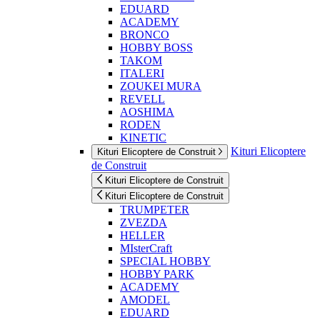
EDUARD
ACADEMY
BRONCO
HOBBY BOSS
TAKOM
ITALERI
ZOUKEI MURA
REVELL
AOSHIMA
RODEN
KINETIC
Kituri Elicoptere
Kituri Elicoptere de Construit
de Construit
Kituri Elicoptere de Construit
Kituri Elicoptere de Construit
TRUMPETER
ZVEZDA
HELLER
MIsterCraft
SPECIAL HOBBY
HOBBY PARK
ACADEMY
AMODEL
EDUARD