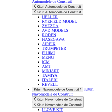
Automodele de Construit
Kituri Automodele de Construit
Kituri Automodele de Construit
HELLER
RYEFIELD MODEL
ZVEZDA
AVD MODELS
RODEN
HASEGAWA
AIRFIX
TRUMPETER
FUJIMI
MENG
ICM
AMT
MINIART
TAMIYA
ITALERI
REVELL
Kituri
Kituri Navomodele de Construit
Navomodele de Construit
Kituri Navomodele de Construit
Kituri Navomodele de Construit
I LOVE KIT