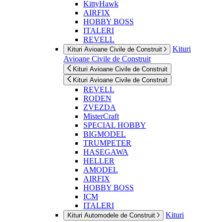
KittyHawk
AIRFIX
HOBBY BOSS
ITALERI
REVELL
Kituri
Kituri Avioane Civile de Construit
Avioane Civile de Construit
Kituri Avioane Civile de Construit
Kituri Avioane Civile de Construit
REVELL
RODEN
ZVEZDA
MisterCraft
SPECIAL HOBBY
BIGMODEL
TRUMPETER
HASEGAWA
HELLER
AMODEL
AIRFIX
HOBBY BOSS
ICM
ITALERI
Kituri
Kituri Automodele de Construit