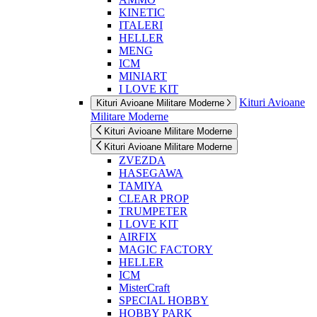
KINETIC
ITALERI
HELLER
MENG
ICM
MINIART
I LOVE KIT
Kituri Avioane
Kituri Avioane Militare Moderne
Militare Moderne
Kituri Avioane Militare Moderne
Kituri Avioane Militare Moderne
ZVEZDA
HASEGAWA
TAMIYA
CLEAR PROP
TRUMPETER
I LOVE KIT
AIRFIX
MAGIC FACTORY
HELLER
ICM
MisterCraft
SPECIAL HOBBY
HOBBY PARK