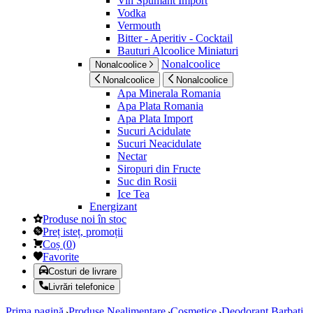
Vin Spumant Import
Vodka
Vermouth
Bitter - Aperitiv - Cocktail
Bauturi Alcoolice Miniaturi
Nonalcoolice
Nonalcoolice
Nonalcoolice
Nonalcoolice
Apa Minerala Romania
Apa Plata Romania
Apa Plata Import
Sucuri Acidulate
Sucuri Neacidulate
Nectar
Siropuri din Fructe
Suc din Rosii
Ice Tea
Energizant
Produse noi în stoc
Preț isteț, promoții
Coș
(
0
)
Favorite
Costuri de livrare
Livrări telefonice
Prima pagină
Produse Nealimentare
Cosmetice
Deodorant Barbati