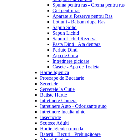
Spuma pentru ras - Crema pentru ras
Gel pentru ras
Aparate si Rezerve pentru Ras
Lotiuni - Balsam dupa Ras
Sapun Solid
Sapun Lichid
Sapun Lichid Rezerva
Pasta Dinti - Ata dentara
Periute Dinti
Apa de Gura
Intretinere picioare
Casete - Apa de Toaleta
Hartie Igienica
Prosoape de Bucatarie
Servetele
Servetele la Cutie
Batiste Hartie
Intretinere Camera
Intretinere Auto - Odorizante auto
Intretinere Incaltaminte
Insecticide
Scutece Adulti
Hartie igienica umeda
Baterii - Becuri - Prelungitoare
Alcool Sanitar