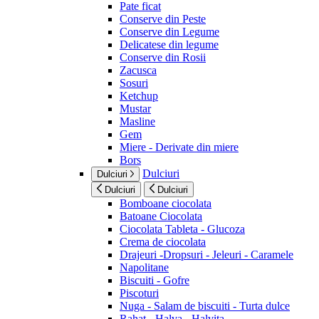
Pate ficat
Conserve din Peste
Conserve din Legume
Delicatese din legume
Conserve din Rosii
Zacusca
Sosuri
Ketchup
Mustar
Masline
Gem
Miere - Derivate din miere
Bors
Dulciuri
Dulciuri
Dulciuri
Dulciuri
Bomboane ciocolata
Batoane Ciocolata
Ciocolata Tableta - Glucoza
Crema de ciocolata
Drajeuri -Dropsuri - Jeleuri - Caramele
Napolitane
Biscuiti - Gofre
Piscoturi
Nuga - Salam de biscuiti - Turta dulce
Rahat - Halva - Halvita