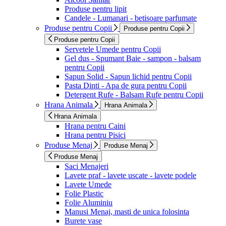
Produse pentru lipit
Candele - Lumanari - betisoare parfumate
Produse pentru Copii
Produse pentru Copii
Produse pentru Copii
Servetele Umede pentru Copii
Gel dus - Spumant Baie - sampon - balsam
pentru Copii
Sapun Solid - Sapun lichid pentru Copii
Pasta Dinti - Apa de gura pentru Copii
Detergent Rufe - Balsam Rufe pentru Copii
Hrana Animala
Hrana Animala
Hrana Animala
Hrana pentru Caini
Hrana pentru Pisici
Produse Menaj
Produse Menaj
Produse Menaj
Saci Menajeri
Lavete praf - lavete uscate - lavete podele
Lavete Umede
Folie Plastic
Folie Aluminiu
Manusi Menaj, masti de unica folosinta
Burete vase