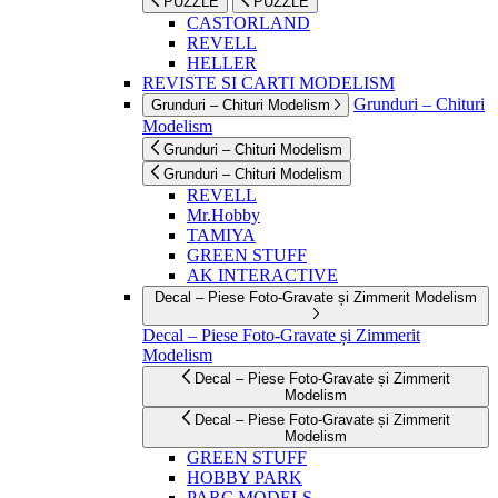
PUZZLE
PUZZLE
CASTORLAND
REVELL
HELLER
REVISTE SI CARTI MODELISM
Grunduri – Chituri
Grunduri – Chituri Modelism
Modelism
Grunduri – Chituri Modelism
Grunduri – Chituri Modelism
REVELL
Mr.Hobby
TAMIYA
GREEN STUFF
AK INTERACTIVE
Decal – Piese Foto-Gravate și Zimmerit Modelism
Decal – Piese Foto-Gravate și Zimmerit
Modelism
Decal – Piese Foto-Gravate și Zimmerit
Modelism
Decal – Piese Foto-Gravate și Zimmerit
Modelism
GREEN STUFF
HOBBY PARK
PARC MODELS