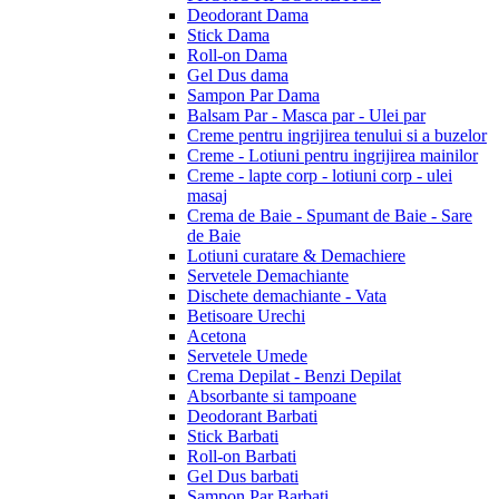
Deodorant Dama
Stick Dama
Roll-on Dama
Gel Dus dama
Sampon Par Dama
Balsam Par - Masca par - Ulei par
Creme pentru ingrijirea tenului si a buzelor
Creme - Lotiuni pentru ingrijirea mainilor
Creme - lapte corp - lotiuni corp - ulei
masaj
Crema de Baie - Spumant de Baie - Sare
de Baie
Lotiuni curatare & Demachiere
Servetele Demachiante
Dischete demachiante - Vata
Betisoare Urechi
Acetona
Servetele Umede
Crema Depilat - Benzi Depilat
Absorbante si tampoane
Deodorant Barbati
Stick Barbati
Roll-on Barbati
Gel Dus barbati
Sampon Par Barbati