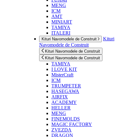
MENG
ICM
AMT
MINIART
TAMIYA
ITALERI
Kituri
Kituri Navomodele de Construit
Navomodele de Construit
Kituri Navomodele de Construit
Kituri Navomodele de Construit
TAMIYA
I LOVE KIT
MisterCraft
ICM
TRUMPETER
HASEGAWA
AIRFIX
ACADEMY
HELLER
MENG
FINEMOLDS
MAGIC FACTORY
ZVEZDA
DRAGON