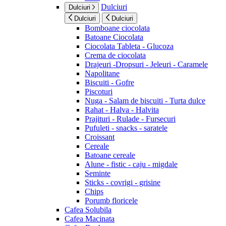
Dulciuri
Dulciuri
Dulciuri
Dulciuri
Bomboane ciocolata
Batoane Ciocolata
Ciocolata Tableta - Glucoza
Crema de ciocolata
Drajeuri -Dropsuri - Jeleuri - Caramele
Napolitane
Biscuiti - Gofre
Piscoturi
Nuga - Salam de biscuiti - Turta dulce
Rahat - Halva - Halvita
Prajituri - Rulade - Fursecuri
Pufuleti - snacks - saratele
Croissant
Cereale
Batoane cereale
Alune - fistic - caju - migdale
Seminte
Sticks - covrigi - grisine
Chips
Porumb floricele
Cafea Solubila
Cafea Macinata