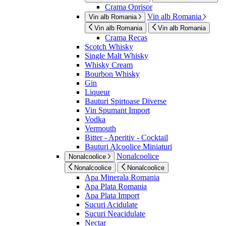
Crama Oprisor
Vin alb Romania
Vin alb Romania
Vin alb Romania
Vin alb Romania
Crama Recas
Scotch Whisky
Single Malt Whisky
Whisky Cream
Bourbon Whisky
Gin
Liqueur
Bauturi Spirtoase Diverse
Vin Spumant Import
Vodka
Vermouth
Bitter - Aperitiv - Cocktail
Bauturi Alcoolice Miniaturi
Nonalcoolice
Nonalcoolice
Nonalcoolice
Nonalcoolice
Apa Minerala Romania
Apa Plata Romania
Apa Plata Import
Sucuri Acidulate
Sucuri Neacidulate
Nectar