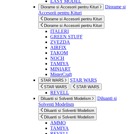
EASY MODEL
Diorame si
Diorame si Accesorii pentru Kituri
Accesorii pentru Kituri
Diorame si Accesorii pentru Kituri
Diorame si Accesorii pentru Kituri
ITALERI
GREEN STUFF
ZVEZDA
AIRFIX
TAKOM
NOCH
TAMIYA
MINIART
MisterCraft
STAR WARS
STAR WARS
STAR WARS
STAR WARS
REVELL
Diluanti si
Diluanti si Solventi Modelism
Solventi Modelism
Diluanti si Solventi Modelism
Diluanti si Solventi Modelism
AMMO
TAMIYA
REVELL