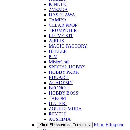
KINETIC
ZVEZDA
HASEGAWA
TAMIYA
CLEAR PROP
TRUMPETER
I LOVE KIT
AIRFIX
MAGIC FACTORY
HELLER
ICM
MisterCraft
SPECIAL HOBBY
HOBBY PARK
EDUARD
ACADEMY
BRONCO
HOBBY BOSS
TAKOM
ITALERI
ZOUKEI MURA
REVELL
AOSHIMA
Kituri Elicoptere
Kituri Elicoptere de Construit