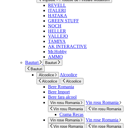
REVELL
ITALERI
HATAKA
GREEN STUFF
NOCH
HELLER
VALLEJO
TAMIYA
AK INTERACTIVE
Mr.Hobby
AMMO
Bauturi
Bauturi
Bauturi
Alcoolice
Alcoolice
Alcoolice
Alcoolice
Bere Romania
Bere Import
Bere fara alcool
Vin rosu Romania
Vin rosu Romania
Vin rosu Romania
Vin rosu Romania
Crama Recas
Vin rose Romania
Vin rose Romania
Vin rose Romania
Vin rose Romania