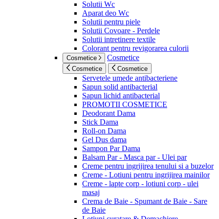
Solutii Wc
Aparat deo Wc
Solutii pentru piele
Solutii Covoare - Perdele
Solutii intretinere textile
Colorant pentru revigorarea culorii
Cosmetice
Cosmetice
Cosmetice
Cosmetice
Servetele umede antibacteriene
Sapun solid antibacterial
Sapun lichid antibacterial
PROMOTII COSMETICE
Deodorant Dama
Stick Dama
Roll-on Dama
Gel Dus dama
Sampon Par Dama
Balsam Par - Masca par - Ulei par
Creme pentru ingrijirea tenului si a buzelor
Creme - Lotiuni pentru ingrijirea mainilor
Creme - lapte corp - lotiuni corp - ulei
masaj
Crema de Baie - Spumant de Baie - Sare
de Baie
Lotiuni curatare & Demachiere