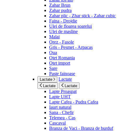
Zahar Brun
Zahar pudra
Zahar plic - Zhar stick - Zahar cubic
Faina - Drojdie
Ulei de floarea soarelui
Ulei de masline
Malai
Orez - Fasole
Gris - Pesmet - Arpacas
Oua
Otet Romania
Otet import
Sare
Paste fainoase
Lactate
Lactate
Lactate
Lactate
Lapte Proaspat
Lapte UHT
Lapte Cafea - Pudra Cafea
Iaurt natural
Sana - Chefir
Telemea - Cas
Cascaval
Branza de Vaci - Branza de burduf