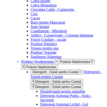
Cafea Boabe
Cafea Monodoza
Ciocolata Calda - Cappucino
Ceai
Cacao
Baze pentru Mancaruri
Supe Instant
Condimente - Mirodenii
Aditivi - Conservanti - Colorant alimentar
Fructe Confiate - uscate
Produse Dietetice
Vopsea pentru oua
Produse Vegetale
Supliment Alimentar
Produse Nealimentare
Produse Nealimentare
Produse Nealimentare
Detergenti -
Detergenti - Solutii pentru Curatat
Solutii pentru Curatat
Detergenti - Solutii pentru Curatat
Detergenti - Solutii pentru Curatat
Dezinfectanti pentru suprafete
Detergent Automat Pudra - Soda -
Servetele
Detergent Automat Lichid - Gel