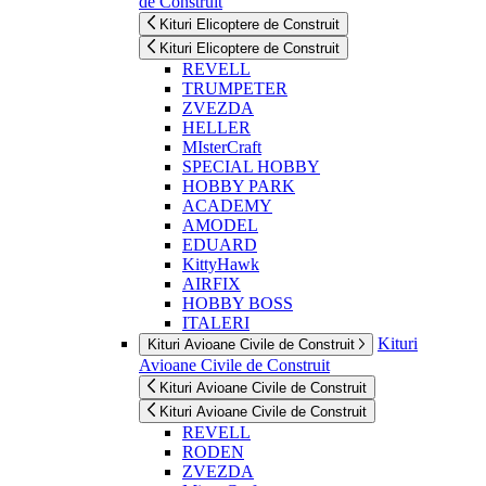
de Construit
Kituri Elicoptere de Construit
Kituri Elicoptere de Construit
REVELL
TRUMPETER
ZVEZDA
HELLER
MIsterCraft
SPECIAL HOBBY
HOBBY PARK
ACADEMY
AMODEL
EDUARD
KittyHawk
AIRFIX
HOBBY BOSS
ITALERI
Kituri
Kituri Avioane Civile de Construit
Avioane Civile de Construit
Kituri Avioane Civile de Construit
Kituri Avioane Civile de Construit
REVELL
RODEN
ZVEZDA