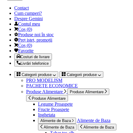
Contact
Cum cumperi?
Despre Gemini
Contul meu
Coș
(
0
)
Produse noi în stoc
Preț isteț, promoții
Coș
(
0
)
Favorite
Costuri de livrare
Livrări telefonice
Categorii produse
Categorii produse
PRO MODELISM
PACHETE ECONOMICE
Produse Alimentare
Produse Alimentare
Produse Alimentare
Legume Proaspete
Fructe Proaspete
Inghetata
Alimente de Baza
Alimente de Baza
Alimente de Baza
Alimente de Baza
Zahar tos alb