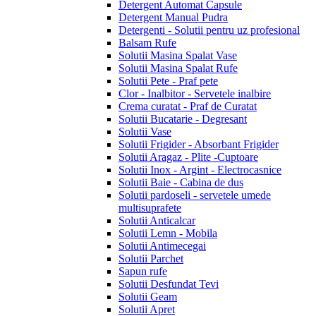
Detergent Automat Capsule
Detergent Manual Pudra
Detergenti - Solutii pentru uz profesional
Balsam Rufe
Solutii Masina Spalat Vase
Solutii Masina Spalat Rufe
Solutii Pete - Praf pete
Clor - Inalbitor - Servetele inalbire
Crema curatat - Praf de Curatat
Solutii Bucatarie - Degresant
Solutii Vase
Solutii Frigider - Absorbant Frigider
Solutii Aragaz - Plite -Cuptoare
Solutii Inox - Argint - Electrocasnice
Solutii Baie - Cabina de dus
Solutii pardoseli - servetele umede
multisuprafete
Solutii Anticalcar
Solutii Lemn - Mobila
Solutii Antimecegai
Solutii Parchet
Sapun rufe
Solutii Desfundat Tevi
Solutii Geam
Solutii Apret