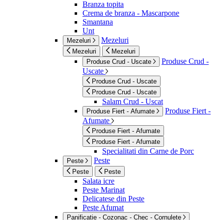
Branza topita
Crema de branza - Mascarpone
Smantana
Unt
Mezeluri
Mezeluri
Mezeluri
Mezeluri
Produse Crud -
Produse Crud - Uscate
Uscate
Produse Crud - Uscate
Produse Crud - Uscate
Salam Crud - Uscat
Produse Fiert -
Produse Fiert - Afumate
Afumate
Produse Fiert - Afumate
Produse Fiert - Afumate
Specialitati din Carne de Porc
Peste
Peste
Peste
Peste
Salata icre
Peste Marinat
Delicatese din Peste
Peste Afumat
Panificatie - Cozonac - Chec - Cornulete