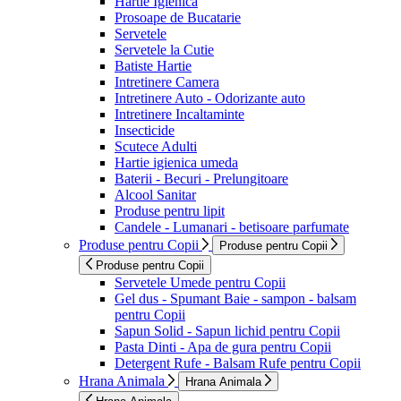
Hartie Igienica
Prosoape de Bucatarie
Servetele
Servetele la Cutie
Batiste Hartie
Intretinere Camera
Intretinere Auto - Odorizante auto
Intretinere Incaltaminte
Insecticide
Scutece Adulti
Hartie igienica umeda
Baterii - Becuri - Prelungitoare
Alcool Sanitar
Produse pentru lipit
Candele - Lumanari - betisoare parfumate
Produse pentru Copii
Produse pentru Copii
Produse pentru Copii
Servetele Umede pentru Copii
Gel dus - Spumant Baie - sampon - balsam
pentru Copii
Sapun Solid - Sapun lichid pentru Copii
Pasta Dinti - Apa de gura pentru Copii
Detergent Rufe - Balsam Rufe pentru Copii
Hrana Animala
Hrana Animala