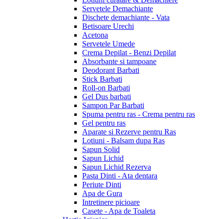
Servetele Demachiante
Dischete demachiante - Vata
Betisoare Urechi
Acetona
Servetele Umede
Crema Depilat - Benzi Depilat
Absorbante si tampoane
Deodorant Barbati
Stick Barbati
Roll-on Barbati
Gel Dus barbati
Sampon Par Barbati
Spuma pentru ras - Crema pentru ras
Gel pentru ras
Aparate si Rezerve pentru Ras
Lotiuni - Balsam dupa Ras
Sapun Solid
Sapun Lichid
Sapun Lichid Rezerva
Pasta Dinti - Ata dentara
Periute Dinti
Apa de Gura
Intretinere picioare
Casete - Apa de Toaleta