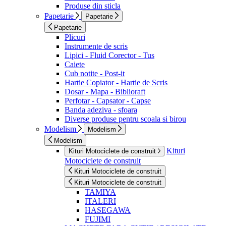
Produse din sticla
Papetarie
Papetarie
Papetarie
Plicuri
Instrumente de scris
Lipici - Fluid Corector - Tus
Caiete
Cub notite - Post-it
Hartie Copiator - Hartie de Scris
Dosar - Mapa - Biblioraft
Perfotar - Capsator - Capse
Banda adeziva - sfoara
Diverse produse pentru scoala si birou
Modelism
Modelism
Modelism
Kituri
Kituri Motociclete de construit
Motociclete de construit
Kituri Motociclete de construit
Kituri Motociclete de construit
TAMIYA
ITALERI
HASEGAWA
FUJIMI