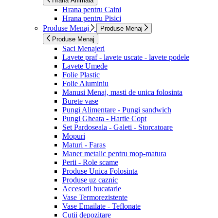
Hrana Animala
Hrana pentru Caini
Hrana pentru Pisici
Produse Menaj
Produse Menaj
Produse Menaj
Saci Menajeri
Lavete praf - lavete uscate - lavete podele
Lavete Umede
Folie Plastic
Folie Aluminiu
Manusi Menaj, masti de unica folosinta
Burete vase
Pungi Alimentare - Pungi sandwich
Pungi Gheata - Hartie Copt
Set Pardoseala - Galeti - Storcatoare
Mopuri
Maturi - Faras
Maner metalic pentru mop-matura
Perii - Role scame
Produse Unica Folosinta
Produse uz caznic
Accesorii bucatarie
Vase Termorezistente
Vase Emailate - Teflonate
Cutii depozitare