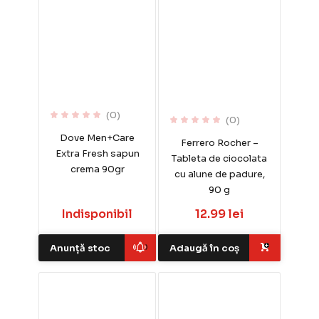
(0)
(0)
Dove Men+Care
Ferrero Rocher –
Extra Fresh sapun
Tableta de ciocolata
crema 90gr
cu alune de padure,
90 g
Indisponibil
12.99 lei
Anunță stoc
Adaugă în coș