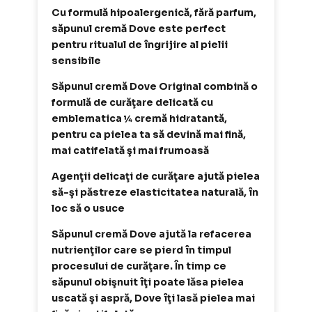
Cu formulă hipoalergenică, fără parfum,
săpunul cremă Dove este perfect
pentru ritualul de îngrijire al pielii
sensibile
Săpunul cremă Dove Original combină o
formulă de curăţare delicată cu
emblematica ¼ cremă hidratantă,
pentru ca pielea ta să devină mai fină,
mai catifelată şi mai frumoasă
Agenţii delicaţi de curăţare ajută pielea
să-şi păstreze elasticitatea naturală, în
loc să o usuce
Săpunul cremă Dove ajută la refacerea
nutrienţilor care se pierd în timpul
procesului de curăţare. În timp ce
săpunul obişnuit îţi poate lăsa pielea
uscată şi aspră, Dove îţi lasă pielea mai