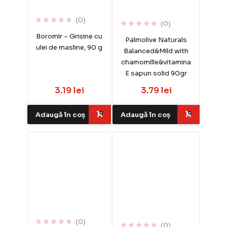
(0)
(0)
Boromir – Grisine cu
Palmolive Naturals
ulei de masline, 90 g
Balanced&Mild with
chamomille&vitamina
E sapun solid 90gr
3.19 lei
3.79 lei
Adaugă în coș
Adaugă în coș
(0)
(0)