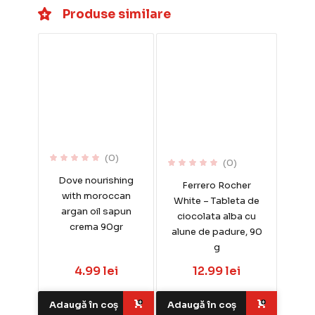
Produse similare
(0)
(0)
Dove nourishing
Ferrero Rocher
with moroccan
White – Tableta de
argan oil sapun
ciocolata alba cu
crema 90gr
alune de padure, 90
g
4.99 lei
12.99 lei
Adaugă în coș
Adaugă în coș