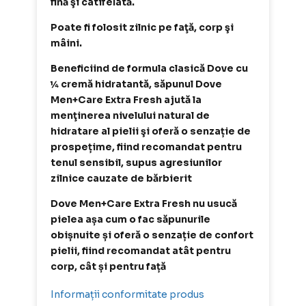
fină şi catifelată.
Poate fi folosit zilnic pe faţă, corp şi
mâini.
Beneficiind de formula clasică Dove cu
¼ cremă hidratantă, săpunul Dove
Men+Care Extra Fresh ajută la
menţinerea nivelului natural de
hidratare al pielii şi oferă o senzație de
prospețime, fiind recomandat pentru
tenul sensibil, supus agresiunilor
zilnice cauzate de bărbierit
Dove Men+Care Extra Fresh nu usucă
pielea așa cum o fac săpunurile
obișnuite și oferă o senzație de confort
pielii, fiind recomandat atât pentru
corp, cât și pentru față
Informații conformitate produs