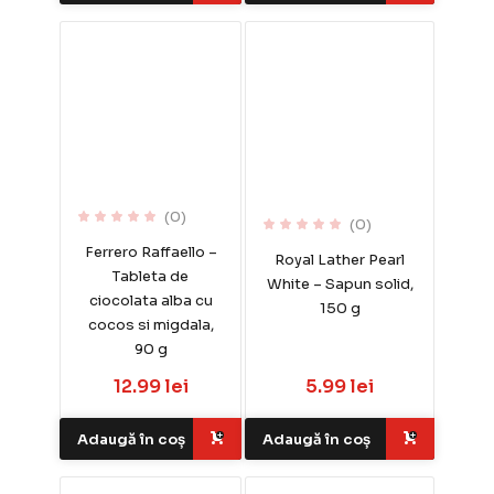
(0)
(0)
Ferrero Raffaello –
Royal Lather Pearl
Tableta de
White – Sapun solid,
ciocolata alba cu
150 g
cocos si migdala,
90 g
12.99 lei
5.99 lei
Adaugă în coș
Adaugă în coș