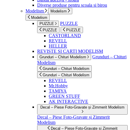
Diverse produse pentru scoala si birou
Modelism
Modelism
Modelism
PUZZLE
PUZZLE
PUZZLE
PUZZLE
CASTORLAND
REVELL
HELLER
REVISTE SI CARTI MODELISM
Grunduri – Chituri
Grunduri – Chituri Modelism
Modelism
Grunduri – Chituri Modelism
Grunduri – Chituri Modelism
REVELL
Mr.Hobby
TAMIYA
GREEN STUFF
AK INTERACTIVE
Decal – Piese Foto-Gravate și Zimmerit Modelism
Decal – Piese Foto-Gravate și Zimmerit
Modelism
Decal – Piese Foto-Gravate și Zimmerit