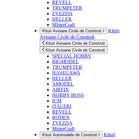
REVELL
TRUMPETER
ZVEZDA
HELLER
MIsterCraft
Kituri
Kituri Avioane Civile de Construit
Avioane Civile de Construit
Kituri Avioane Civile de Construit
Kituri Avioane Civile de Construit
SPECIAL HOBBY
BIGMODEL
TRUMPETER
HASEGAWA
HELLER
AMODEL
AIRFIX
HOBBY BOSS
ICM
ITALERI
REVELL
RODEN
ZVEZDA
MisterCraft
Kituri
Kituri Automodele de Construit