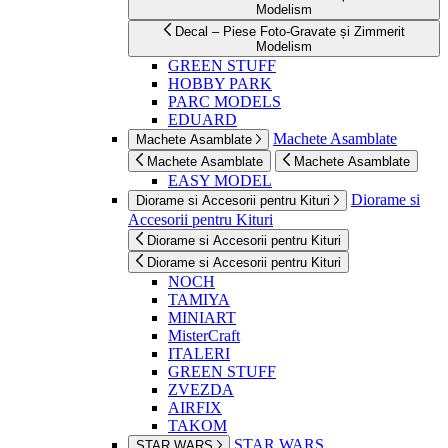
Modelism
Decal – Piese Foto-Gravate și Zimmerit
Modelism
GREEN STUFF
HOBBY PARK
PARC MODELS
EDUARD
Machete Asamblate
Machete Asamblate
Machete Asamblate
Machete Asamblate
EASY MODEL
Diorame si
Diorame si Accesorii pentru Kituri
Accesorii pentru Kituri
Diorame si Accesorii pentru Kituri
Diorame si Accesorii pentru Kituri
NOCH
TAMIYA
MINIART
MisterCraft
ITALERI
GREEN STUFF
ZVEZDA
AIRFIX
TAKOM
STAR WARS
STAR WARS