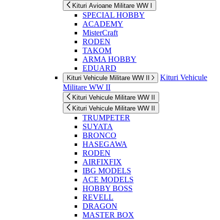
Kituri Avioane Militare WW I
SPECIAL HOBBY
ACADEMY
MisterCraft
RODEN
TAKOM
ARMA HOBBY
EDUARD
Kituri Vehicule
Kituri Vehicule Militare WW II
Militare WW II
Kituri Vehicule Militare WW II
Kituri Vehicule Militare WW II
TRUMPETER
SUYATA
BRONCO
HASEGAWA
RODEN
AIRFIXFIX
IBG MODELS
ACE MODELS
HOBBY BOSS
REVELL
DRAGON
MASTER BOX