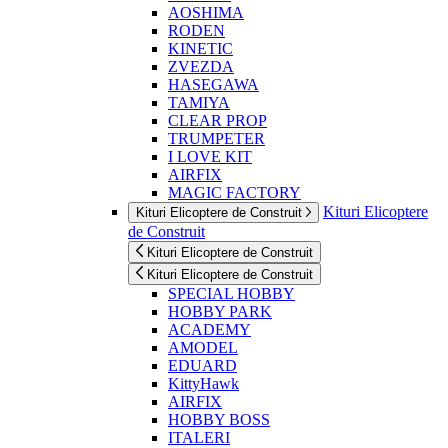
AOSHIMA
RODEN
KINETIC
ZVEZDA
HASEGAWA
TAMIYA
CLEAR PROP
TRUMPETER
I LOVE KIT
AIRFIX
MAGIC FACTORY
Kituri Elicoptere
Kituri Elicoptere de Construit
de Construit
Kituri Elicoptere de Construit
Kituri Elicoptere de Construit
SPECIAL HOBBY
HOBBY PARK
ACADEMY
AMODEL
EDUARD
KittyHawk
AIRFIX
HOBBY BOSS
ITALERI