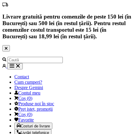
Livrare gratuită pentru comenzile de peste 150 lei (în
București) sau 500 lei (în restul țării). Pentru restul
comenzilor costul transportul este 15 lei (în
București) sau 18,99 lei (în restul țării).
Contact
Cum cumperi?
Despre Gemini
Contul meu
Coș
(
0
)
Produse noi în stoc
Preț isteț, promoții
Coș
(
0
)
Favorite
Costuri de livrare
Livrări telefonice