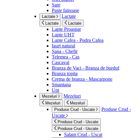
Sare
Paste fainoase
Lactate
Lactate
Lactate
Lactate
Lapte Proaspat
Lapte UHT
Lapte Cafea - Pudra Cafea
Iaurt natural
Sana - Chefir
Telemea - Cas
Cascaval
Branza de Vaci - Branza de burduf
Branza topita
Crema de branza - Mascarpone
Smantana
Unt
Mezeluri
Mezeluri
Mezeluri
Mezeluri
Produse Crud -
Produse Crud - Uscate
Uscate
Produse Crud - Uscate
Produse Crud - Uscate
Salam Crud - Uscat