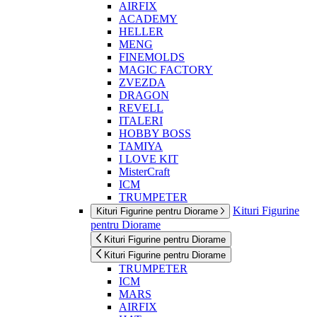
AIRFIX
ACADEMY
HELLER
MENG
FINEMOLDS
MAGIC FACTORY
ZVEZDA
DRAGON
REVELL
ITALERI
HOBBY BOSS
TAMIYA
I LOVE KIT
MisterCraft
ICM
TRUMPETER
Kituri Figurine
Kituri Figurine pentru Diorame
pentru Diorame
Kituri Figurine pentru Diorame
Kituri Figurine pentru Diorame
TRUMPETER
ICM
MARS
AIRFIX