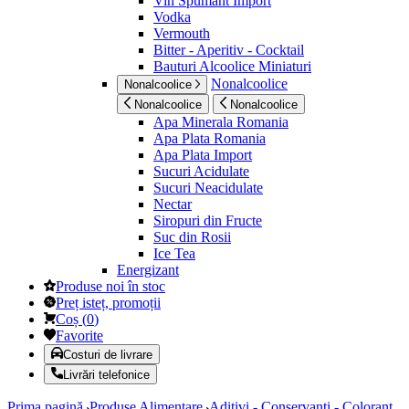
Vin Spumant Import
Vodka
Vermouth
Bitter - Aperitiv - Cocktail
Bauturi Alcoolice Miniaturi
Nonalcoolice
Nonalcoolice
Nonalcoolice
Nonalcoolice
Apa Minerala Romania
Apa Plata Romania
Apa Plata Import
Sucuri Acidulate
Sucuri Neacidulate
Nectar
Siropuri din Fructe
Suc din Rosii
Ice Tea
Energizant
Produse noi în stoc
Preț isteț, promoții
Coș
(
0
)
Favorite
Costuri de livrare
Livrări telefonice
Prima pagină
Produse Alimentare
Aditivi - Conservanti - Colorant