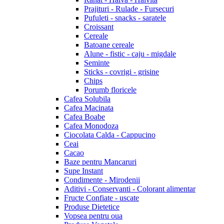
Prajituri - Rulade - Fursecuri
Pufuleti - snacks - saratele
Croissant
Cereale
Batoane cereale
Alune - fistic - caju - migdale
Seminte
Sticks - covrigi - grisine
Chips
Porumb floricele
Cafea Solubila
Cafea Macinata
Cafea Boabe
Cafea Monodoza
Ciocolata Calda - Cappucino
Ceai
Cacao
Baze pentru Mancaruri
Supe Instant
Condimente - Mirodenii
Aditivi - Conservanti - Colorant alimentar
Fructe Confiate - uscate
Produse Dietetice
Vopsea pentru oua