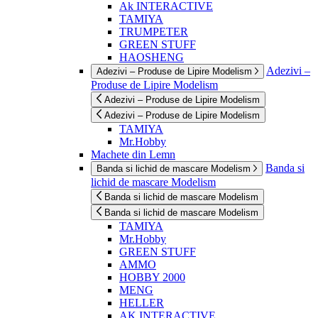
Ak INTERACTIVE
TAMIYA
TRUMPETER
GREEN STUFF
HAOSHENG
Adezivi –
Adezivi – Produse de Lipire Modelism
Produse de Lipire Modelism
Adezivi – Produse de Lipire Modelism
Adezivi – Produse de Lipire Modelism
TAMIYA
Mr.Hobby
Machete din Lemn
Banda si
Banda si lichid de mascare Modelism
lichid de mascare Modelism
Banda si lichid de mascare Modelism
Banda si lichid de mascare Modelism
TAMIYA
Mr.Hobby
GREEN STUFF
AMMO
HOBBY 2000
MENG
HELLER
AK INTERACTIVE