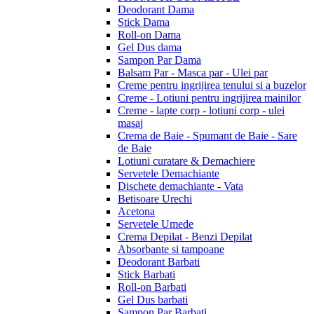
Deodorant Dama
Stick Dama
Roll-on Dama
Gel Dus dama
Sampon Par Dama
Balsam Par - Masca par - Ulei par
Creme pentru ingrijirea tenului si a buzelor
Creme - Lotiuni pentru ingrijirea mainilor
Creme - lapte corp - lotiuni corp - ulei
masaj
Crema de Baie - Spumant de Baie - Sare
de Baie
Lotiuni curatare & Demachiere
Servetele Demachiante
Dischete demachiante - Vata
Betisoare Urechi
Acetona
Servetele Umede
Crema Depilat - Benzi Depilat
Absorbante si tampoane
Deodorant Barbati
Stick Barbati
Roll-on Barbati
Gel Dus barbati
Sampon Par Barbati