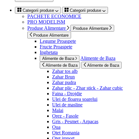
Categorii produse
Categorii produse
PACHETE ECONOMICE
PRO MODELISM
Produse Alimentare
Produse Alimentare
Produse Alimentare
Legume Proaspete
Fructe Proaspete
Inghetata
Alimente de Baza
Alimente de Baza
Alimente de Baza
Alimente de Baza
Zahar tos alb
Zahar Brun
Zahar pudra
Zahar plic - Zhar stick - Zahar cubic
Faina - Drojdie
Ulei de floarea soarelui
Ulei de masline
Malai
Orez - Fasole
Gris - Pesmet - Arpacas
Oua
Otet Romania
Otet import