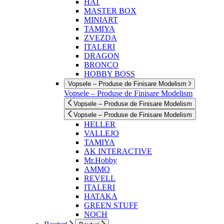
HAT
MASTER BOX
MINIART
TAMIYA
ZVEZDA
ITALERI
DRAGON
BRONCO
HOBBY BOSS
Vopsele – Produse de Finisare Modelism
Vopsele – Produse de Finisare Modelism
Vopsele – Produse de Finisare Modelism
Vopsele – Produse de Finisare Modelism
HELLER
VALLEJO
TAMIYA
AK INTERACTIVE
Mr.Hobby
AMMO
REVELL
ITALERI
HATAKA
GREEN STUFF
NOCH