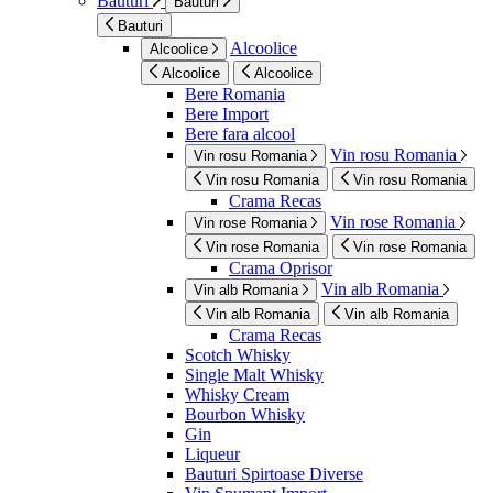
Bauturi
Bauturi
Bauturi
Alcoolice
Alcoolice
Alcoolice
Alcoolice
Bere Romania
Bere Import
Bere fara alcool
Vin rosu Romania
Vin rosu Romania
Vin rosu Romania
Vin rosu Romania
Crama Recas
Vin rose Romania
Vin rose Romania
Vin rose Romania
Vin rose Romania
Crama Oprisor
Vin alb Romania
Vin alb Romania
Vin alb Romania
Vin alb Romania
Crama Recas
Scotch Whisky
Single Malt Whisky
Whisky Cream
Bourbon Whisky
Gin
Liqueur
Bauturi Spirtoase Diverse