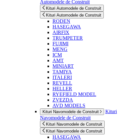
Automodele de Construit
Kituri Automodele de Construit
Kituri Automodele de Construit
RODEN
HASEGAWA
AIRFIX
TRUMPETER
FUJIMI
MENG
ICM
AMT
MINIART
TAMIYA
ITALERI
REVELL
HELLER
RYEFIELD MODEL
ZVEZDA
AVD MODELS
Kituri
Kituri Navomodele de Construit
Navomodele de Construit
Kituri Navomodele de Construit
Kituri Navomodele de Construit
HASEGAWA