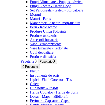
Pungi Alimentare - Pungi sandwich
Pungi Gheata - Hartie Copt
Set Pardoseala - Galeti - Storcatoare
Mopuri
Maturi - Faras
Maner metalic pentru mop-matura
Perii - Role scame
Produse Unica Folosinta
Produse uz caznic
Accesorii bucatarie
Vase Termorezistente
Vase Emailate - Teflonate
Cutii depozitare
Produse din sticla
Papetarie
Papetarie
Papetarie
Plicuri
Instrumente de scris
Lipici - Fluid Corector - Tus
Caiete
Cub notite - Post-it
Hartie Copiator - Hartie de Scris
Dosar - Mapa - Biblioraft
Perfotar - Capsator - Capse
Banda adeziva - sfoara