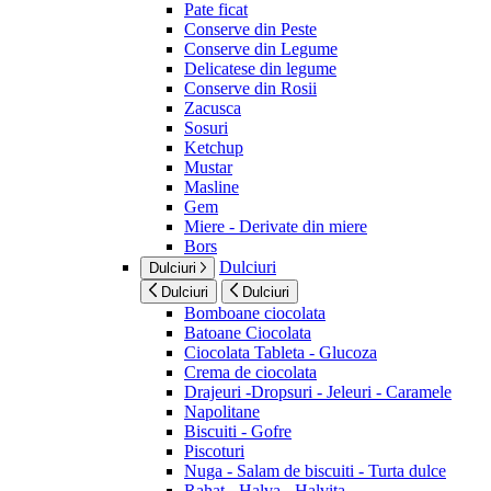
Pate ficat
Conserve din Peste
Conserve din Legume
Delicatese din legume
Conserve din Rosii
Zacusca
Sosuri
Ketchup
Mustar
Masline
Gem
Miere - Derivate din miere
Bors
Dulciuri
Dulciuri
Dulciuri
Dulciuri
Bomboane ciocolata
Batoane Ciocolata
Ciocolata Tableta - Glucoza
Crema de ciocolata
Drajeuri -Dropsuri - Jeleuri - Caramele
Napolitane
Biscuiti - Gofre
Piscoturi
Nuga - Salam de biscuiti - Turta dulce
Rahat - Halva - Halvita