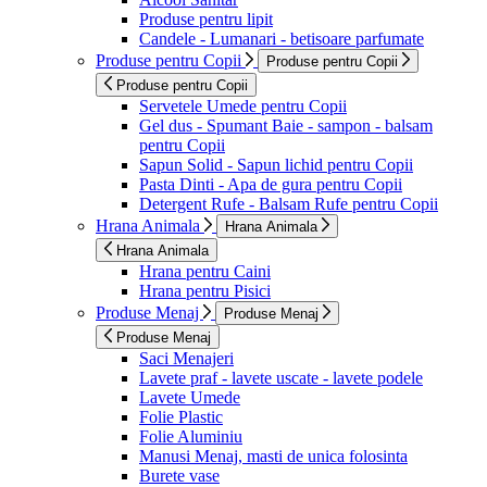
Produse pentru lipit
Candele - Lumanari - betisoare parfumate
Produse pentru Copii
Produse pentru Copii
Produse pentru Copii
Servetele Umede pentru Copii
Gel dus - Spumant Baie - sampon - balsam
pentru Copii
Sapun Solid - Sapun lichid pentru Copii
Pasta Dinti - Apa de gura pentru Copii
Detergent Rufe - Balsam Rufe pentru Copii
Hrana Animala
Hrana Animala
Hrana Animala
Hrana pentru Caini
Hrana pentru Pisici
Produse Menaj
Produse Menaj
Produse Menaj
Saci Menajeri
Lavete praf - lavete uscate - lavete podele
Lavete Umede
Folie Plastic
Folie Aluminiu
Manusi Menaj, masti de unica folosinta
Burete vase