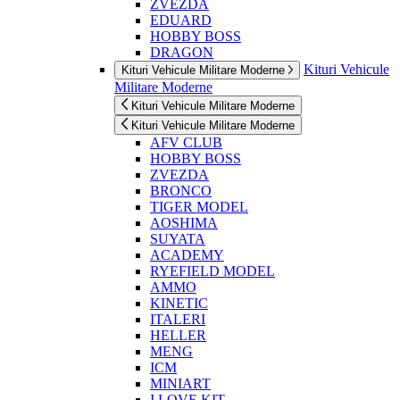
ZVEZDA
EDUARD
HOBBY BOSS
DRAGON
Kituri Vehicule
Kituri Vehicule Militare Moderne
Militare Moderne
Kituri Vehicule Militare Moderne
Kituri Vehicule Militare Moderne
AFV CLUB
HOBBY BOSS
ZVEZDA
BRONCO
TIGER MODEL
AOSHIMA
SUYATA
ACADEMY
RYEFIELD MODEL
AMMO
KINETIC
ITALERI
HELLER
MENG
ICM
MINIART
I LOVE KIT