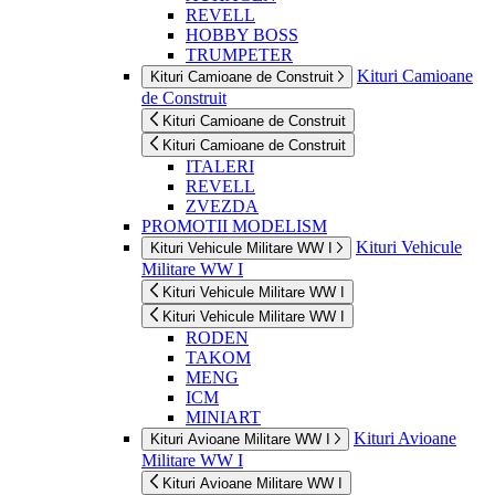
REVELL
HOBBY BOSS
TRUMPETER
Kituri Camioane
Kituri Camioane de Construit
de Construit
Kituri Camioane de Construit
Kituri Camioane de Construit
ITALERI
REVELL
ZVEZDA
PROMOTII MODELISM
Kituri Vehicule
Kituri Vehicule Militare WW I
Militare WW I
Kituri Vehicule Militare WW I
Kituri Vehicule Militare WW I
RODEN
TAKOM
MENG
ICM
MINIART
Kituri Avioane
Kituri Avioane Militare WW I
Militare WW I
Kituri Avioane Militare WW I