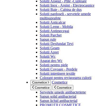
Solutii Aragaz - Plite -Cuptoare
Solutii Inox - Argint - Electrocasnice
Solutii Baie - Cabina de dus
Solutii pardoseli - servetele umede
multisuprafete
Solutii Anticalcar
Solutii Lemn - Mobila
Solutii Antimecegai
Solutii Parchet
Sapun rufe
Solutii Desfundat Tevi
Solutii Geam
Solutii Apret
Solutii Wc
Aparat deo Wc
Solutii pentru piele
Solutii Covoare - Perdele
Solutii intretinere textile
Colorant pentru revigorarea culorii
Cosmetice
Cosmetice
Cosmetice
Cosmetice
Servetele umede antibacteriene
Sapun solid antibacterial
Sapun lichid antibacterial
PROMOTII COSMETICE