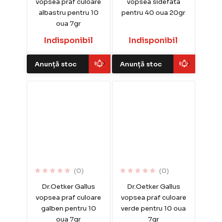
vopsea praf culoare
vopsea sidefata
albastru pentru 10
pentru 40 oua 20gr
oua 7gr
Indisponibil
Indisponibil
Anunță stoc
Anunță stoc
(0)
(0)
Dr.Oetker Gallus
Dr.Oetker Gallus
vopsea praf culoare
vopsea praf culoare
galben pentru 10
verde pentru 10 oua
oua 7gr
7gr