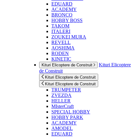
EDUARD
ACADEMY
BRONCO
HOBBY BOSS
TAKOM
ITALERI
ZOUKEI MURA
REVELL
AOSHIMA
RODEN
KINETIC
Kituri Elicoptere
Kituri Elicoptere de Construit
de Construit
Kituri Elicoptere de Construit
Kituri Elicoptere de Construit
TRUMPETER
ZVEZDA
HELLER
MIsterCraft
SPECIAL HOBBY
HOBBY PARK
ACADEMY
AMODEL
EDUARD