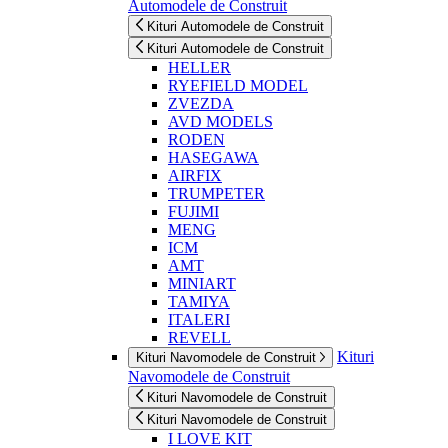
Automodele de Construit
Kituri Automodele de Construit
Kituri Automodele de Construit
HELLER
RYEFIELD MODEL
ZVEZDA
AVD MODELS
RODEN
HASEGAWA
AIRFIX
TRUMPETER
FUJIMI
MENG
ICM
AMT
MINIART
TAMIYA
ITALERI
REVELL
Kituri
Kituri Navomodele de Construit
Navomodele de Construit
Kituri Navomodele de Construit
Kituri Navomodele de Construit
I LOVE KIT