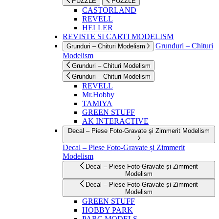
PUZZLE
PUZZLE
CASTORLAND
REVELL
HELLER
REVISTE SI CARTI MODELISM
Grunduri – Chituri
Grunduri – Chituri Modelism
Modelism
Grunduri – Chituri Modelism
Grunduri – Chituri Modelism
REVELL
Mr.Hobby
TAMIYA
GREEN STUFF
AK INTERACTIVE
Decal – Piese Foto-Gravate și Zimmerit Modelism
Decal – Piese Foto-Gravate și Zimmerit
Modelism
Decal – Piese Foto-Gravate și Zimmerit
Modelism
Decal – Piese Foto-Gravate și Zimmerit
Modelism
GREEN STUFF
HOBBY PARK
PARC MODELS