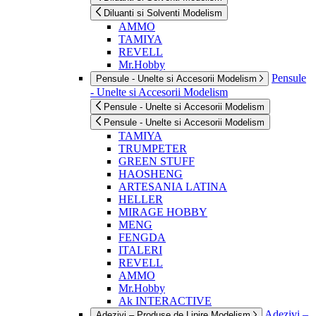
Diluanti si Solventi Modelism
AMMO
TAMIYA
REVELL
Mr.Hobby
Pensule
Pensule - Unelte si Accesorii Modelism
- Unelte si Accesorii Modelism
Pensule - Unelte si Accesorii Modelism
Pensule - Unelte si Accesorii Modelism
TAMIYA
TRUMPETER
GREEN STUFF
HAOSHENG
ARTESANIA LATINA
HELLER
MIRAGE HOBBY
MENG
FENGDA
ITALERI
REVELL
AMMO
Mr.Hobby
Ak INTERACTIVE
Adezivi –
Adezivi – Produse de Lipire Modelism