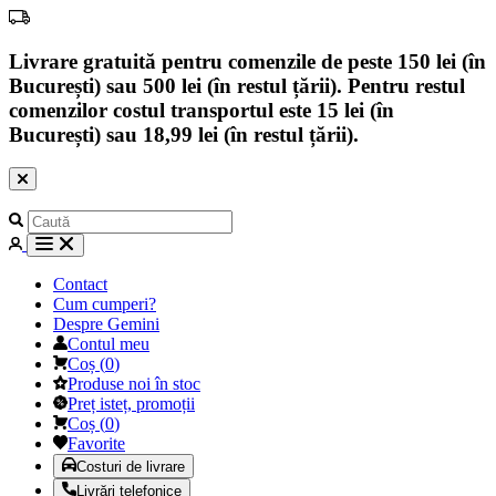
Livrare gratuită pentru comenzile de peste 150 lei (în
București) sau 500 lei (în restul țării). Pentru restul
comenzilor costul transportul este 15 lei (în
București) sau 18,99 lei (în restul țării).
Contact
Cum cumperi?
Despre Gemini
Contul meu
Coș
(
0
)
Produse noi în stoc
Preț isteț, promoții
Coș
(
0
)
Favorite
Costuri de livrare
Livrări telefonice