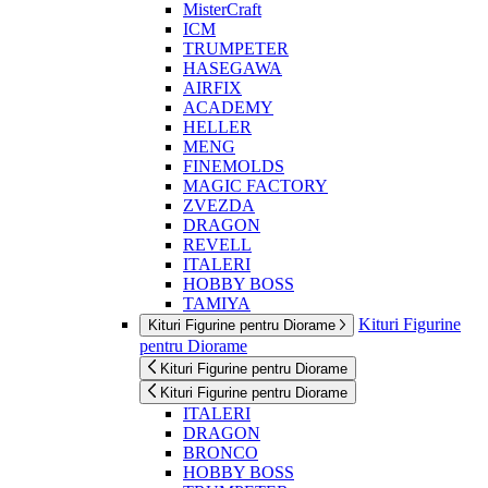
MisterCraft
ICM
TRUMPETER
HASEGAWA
AIRFIX
ACADEMY
HELLER
MENG
FINEMOLDS
MAGIC FACTORY
ZVEZDA
DRAGON
REVELL
ITALERI
HOBBY BOSS
TAMIYA
Kituri Figurine
Kituri Figurine pentru Diorame
pentru Diorame
Kituri Figurine pentru Diorame
Kituri Figurine pentru Diorame
ITALERI
DRAGON
BRONCO
HOBBY BOSS