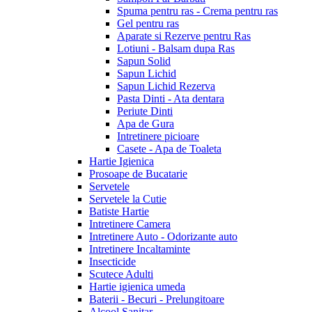
Spuma pentru ras - Crema pentru ras
Gel pentru ras
Aparate si Rezerve pentru Ras
Lotiuni - Balsam dupa Ras
Sapun Solid
Sapun Lichid
Sapun Lichid Rezerva
Pasta Dinti - Ata dentara
Periute Dinti
Apa de Gura
Intretinere picioare
Casete - Apa de Toaleta
Hartie Igienica
Prosoape de Bucatarie
Servetele
Servetele la Cutie
Batiste Hartie
Intretinere Camera
Intretinere Auto - Odorizante auto
Intretinere Incaltaminte
Insecticide
Scutece Adulti
Hartie igienica umeda
Baterii - Becuri - Prelungitoare
Alcool Sanitar