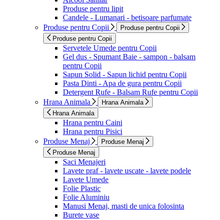
Produse pentru lipit
Candele - Lumanari - betisoare parfumate
Produse pentru Copii
Produse pentru Copii
Produse pentru Copii
Servetele Umede pentru Copii
Gel dus - Spumant Baie - sampon - balsam
pentru Copii
Sapun Solid - Sapun lichid pentru Copii
Pasta Dinti - Apa de gura pentru Copii
Detergent Rufe - Balsam Rufe pentru Copii
Hrana Animala
Hrana Animala
Hrana Animala
Hrana pentru Caini
Hrana pentru Pisici
Produse Menaj
Produse Menaj
Produse Menaj
Saci Menajeri
Lavete praf - lavete uscate - lavete podele
Lavete Umede
Folie Plastic
Folie Aluminiu
Manusi Menaj, masti de unica folosinta
Burete vase