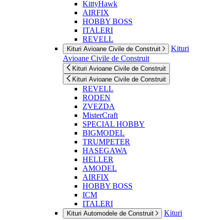
KittyHawk
AIRFIX
HOBBY BOSS
ITALERI
REVELL
Kituri
Kituri Avioane Civile de Construit
Avioane Civile de Construit
Kituri Avioane Civile de Construit
Kituri Avioane Civile de Construit
REVELL
RODEN
ZVEZDA
MisterCraft
SPECIAL HOBBY
BIGMODEL
TRUMPETER
HASEGAWA
HELLER
AMODEL
AIRFIX
HOBBY BOSS
ICM
ITALERI
Kituri
Kituri Automodele de Construit