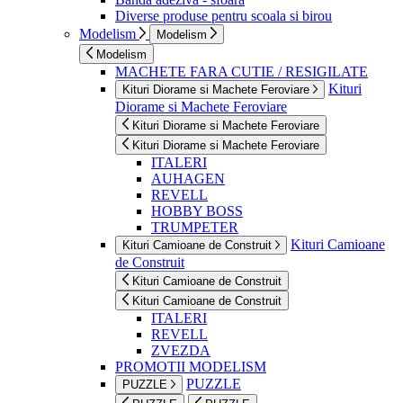
Diverse produse pentru scoala si birou
Modelism
Modelism
Modelism
MACHETE FARA CUTIE / RESIGILATE
Kituri
Kituri Diorame si Machete Feroviare
Diorame si Machete Feroviare
Kituri Diorame si Machete Feroviare
Kituri Diorame si Machete Feroviare
ITALERI
AUHAGEN
REVELL
HOBBY BOSS
TRUMPETER
Kituri Camioane
Kituri Camioane de Construit
de Construit
Kituri Camioane de Construit
Kituri Camioane de Construit
ITALERI
REVELL
ZVEZDA
PROMOTII MODELISM
PUZZLE
PUZZLE