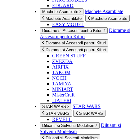
EDUARD
Machete Asamblate
Machete Asamblate
Machete Asamblate
Machete Asamblate
EASY MODEL
Diorame si
Diorame si Accesorii pentru Kituri
Accesorii pentru Kituri
Diorame si Accesorii pentru Kituri
Diorame si Accesorii pentru Kituri
GREEN STUFF
ZVEZDA
AIRFIX
TAKOM
NOCH
TAMIYA
MINIART
MisterCraft
ITALERI
STAR WARS
STAR WARS
STAR WARS
STAR WARS
REVELL
Diluanti si
Diluanti si Solventi Modelism
Solventi Modelism
Diluanti si Solventi Modelism