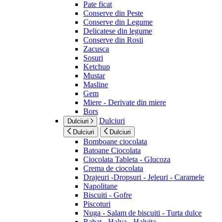
Pate ficat
Conserve din Peste
Conserve din Legume
Delicatese din legume
Conserve din Rosii
Zacusca
Sosuri
Ketchup
Mustar
Masline
Gem
Miere - Derivate din miere
Bors
Dulciuri
Dulciuri
Dulciuri
Dulciuri
Bomboane ciocolata
Batoane Ciocolata
Ciocolata Tableta - Glucoza
Crema de ciocolata
Drajeuri -Dropsuri - Jeleuri - Caramele
Napolitane
Biscuiti - Gofre
Piscoturi
Nuga - Salam de biscuiti - Turta dulce
Rahat - Halva - Halvita