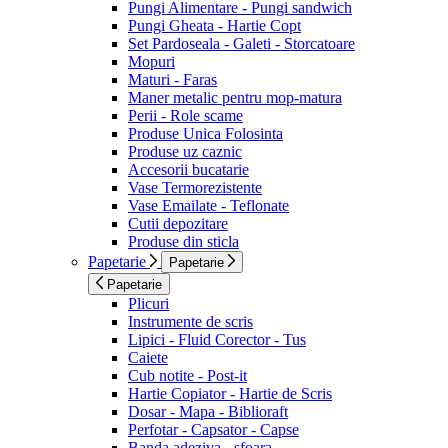
Pungi Alimentare - Pungi sandwich
Pungi Gheata - Hartie Copt
Set Pardoseala - Galeti - Storcatoare
Mopuri
Maturi - Faras
Maner metalic pentru mop-matura
Perii - Role scame
Produse Unica Folosinta
Produse uz caznic
Accesorii bucatarie
Vase Termorezistente
Vase Emailate - Teflonate
Cutii depozitare
Produse din sticla
Papetarie
Papetarie
Papetarie
Plicuri
Instrumente de scris
Lipici - Fluid Corector - Tus
Caiete
Cub notite - Post-it
Hartie Copiator - Hartie de Scris
Dosar - Mapa - Biblioraft
Perfotar - Capsator - Capse
Banda adeziva - sfoara