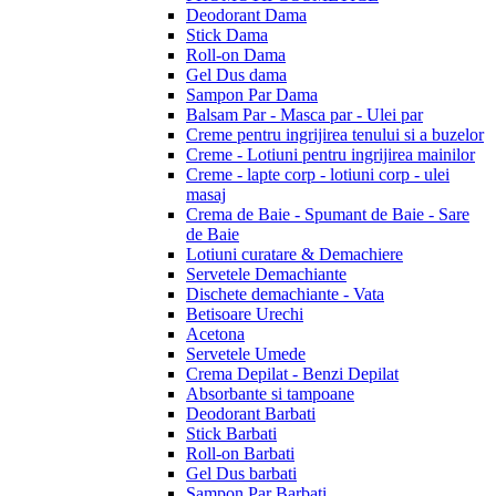
Deodorant Dama
Stick Dama
Roll-on Dama
Gel Dus dama
Sampon Par Dama
Balsam Par - Masca par - Ulei par
Creme pentru ingrijirea tenului si a buzelor
Creme - Lotiuni pentru ingrijirea mainilor
Creme - lapte corp - lotiuni corp - ulei
masaj
Crema de Baie - Spumant de Baie - Sare
de Baie
Lotiuni curatare & Demachiere
Servetele Demachiante
Dischete demachiante - Vata
Betisoare Urechi
Acetona
Servetele Umede
Crema Depilat - Benzi Depilat
Absorbante si tampoane
Deodorant Barbati
Stick Barbati
Roll-on Barbati
Gel Dus barbati
Sampon Par Barbati