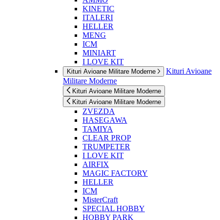
KINETIC
ITALERI
HELLER
MENG
ICM
MINIART
I LOVE KIT
Kituri Avioane
Kituri Avioane Militare Moderne
Militare Moderne
Kituri Avioane Militare Moderne
Kituri Avioane Militare Moderne
ZVEZDA
HASEGAWA
TAMIYA
CLEAR PROP
TRUMPETER
I LOVE KIT
AIRFIX
MAGIC FACTORY
HELLER
ICM
MisterCraft
SPECIAL HOBBY
HOBBY PARK