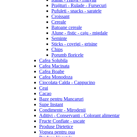
Prajituri - Rulade - Fursecuri
Pufuleti - snacks - saratele
Croissant
Cereale
Batoane cereale
Alune - fistic - caju - migdale
Seminte
Sticks - covrigi - grisine
Chips
Porumb floricele
Cafea Solubila
Cafea Macinata
Cafea Boabe
Cafea Monodoza
Ciocolata Calda - Cappucino
Ceai
Cacao
Baze pentru Mancaruri
Supe Instant
Condimente - Mirodenii
Aditivi - Conservanti - Colorant alimentar
Fructe Confiate - uscate
Produse Dietetice
Vopsea pentru oua