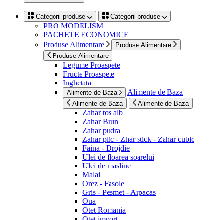
Categorii produse
Categorii produse
PRO MODELISM
PACHETE ECONOMICE
Produse Alimentare
Produse Alimentare
Produse Alimentare
Legume Proaspete
Fructe Proaspete
Inghetata
Alimente de Baza
Alimente de Baza
Alimente de Baza
Alimente de Baza
Zahar tos alb
Zahar Brun
Zahar pudra
Zahar plic - Zhar stick - Zahar cubic
Faina - Drojdie
Ulei de floarea soarelui
Ulei de masline
Malai
Orez - Fasole
Gris - Pesmet - Arpacas
Oua
Otet Romania
Otet import