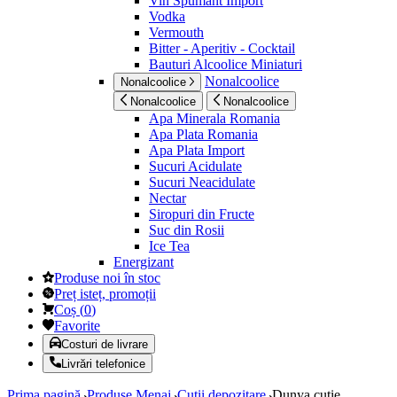
Vin Spumant Import
Vodka
Vermouth
Bitter - Aperitiv - Cocktail
Bauturi Alcoolice Miniaturi
Nonalcoolice
Nonalcoolice
Nonalcoolice
Nonalcoolice
Apa Minerala Romania
Apa Plata Romania
Apa Plata Import
Sucuri Acidulate
Sucuri Neacidulate
Nectar
Siropuri din Fructe
Suc din Rosii
Ice Tea
Energizant
Produse noi în stoc
Preț isteț, promoții
Coș
(
0
)
Favorite
Costuri de livrare
Livrări telefonice
Prima pagină
Produse Menaj
Cutii depozitare
Dunya cutie