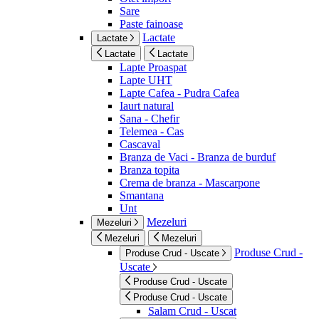
Sare
Paste fainoase
Lactate
Lactate
Lactate
Lactate
Lapte Proaspat
Lapte UHT
Lapte Cafea - Pudra Cafea
Iaurt natural
Sana - Chefir
Telemea - Cas
Cascaval
Branza de Vaci - Branza de burduf
Branza topita
Crema de branza - Mascarpone
Smantana
Unt
Mezeluri
Mezeluri
Mezeluri
Mezeluri
Produse Crud -
Produse Crud - Uscate
Uscate
Produse Crud - Uscate
Produse Crud - Uscate
Salam Crud - Uscat