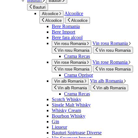
Bauturi
Bauturi
Bauturi
Alcoolice
Alcoolice
Alcoolice
Alcoolice
Bere Romania
Bere Import
Bere fara alcool
Vin rosu Romania
Vin rosu Romania
Vin rosu Romania
Vin rosu Romania
Crama Recas
Vin rose Romania
Vin rose Romania
Vin rose Romania
Vin rose Romania
Crama Oprisor
Vin alb Romania
Vin alb Romania
Vin alb Romania
Vin alb Romania
Crama Recas
Scotch Whisky
Single Malt Whisky
Whisky Cream
Bourbon Whisky
Gin
Liqueur
Bauturi Spirtoase Diverse