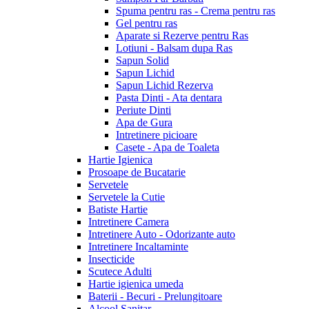
Spuma pentru ras - Crema pentru ras
Gel pentru ras
Aparate si Rezerve pentru Ras
Lotiuni - Balsam dupa Ras
Sapun Solid
Sapun Lichid
Sapun Lichid Rezerva
Pasta Dinti - Ata dentara
Periute Dinti
Apa de Gura
Intretinere picioare
Casete - Apa de Toaleta
Hartie Igienica
Prosoape de Bucatarie
Servetele
Servetele la Cutie
Batiste Hartie
Intretinere Camera
Intretinere Auto - Odorizante auto
Intretinere Incaltaminte
Insecticide
Scutece Adulti
Hartie igienica umeda
Baterii - Becuri - Prelungitoare
Alcool Sanitar