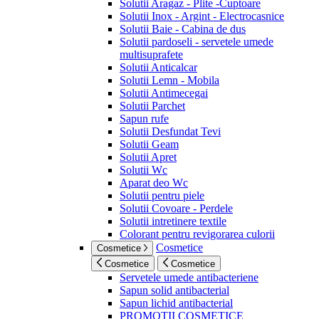
Solutii Aragaz - Plite -Cuptoare
Solutii Inox - Argint - Electrocasnice
Solutii Baie - Cabina de dus
Solutii pardoseli - servetele umede
multisuprafete
Solutii Anticalcar
Solutii Lemn - Mobila
Solutii Antimecegai
Solutii Parchet
Sapun rufe
Solutii Desfundat Tevi
Solutii Geam
Solutii Apret
Solutii Wc
Aparat deo Wc
Solutii pentru piele
Solutii Covoare - Perdele
Solutii intretinere textile
Colorant pentru revigorarea culorii
Cosmetice
Cosmetice
Cosmetice
Cosmetice
Servetele umede antibacteriene
Sapun solid antibacterial
Sapun lichid antibacterial
PROMOTII COSMETICE