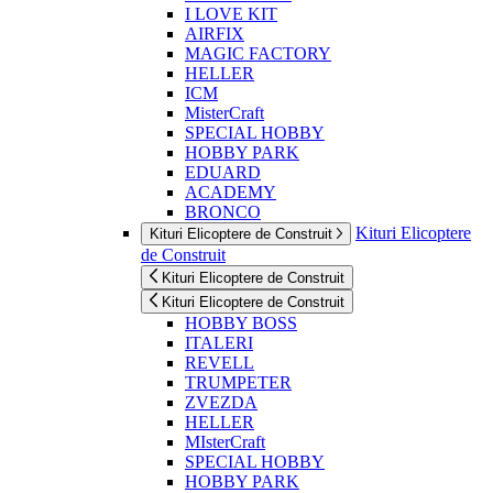
I LOVE KIT
AIRFIX
MAGIC FACTORY
HELLER
ICM
MisterCraft
SPECIAL HOBBY
HOBBY PARK
EDUARD
ACADEMY
BRONCO
Kituri Elicoptere
Kituri Elicoptere de Construit
de Construit
Kituri Elicoptere de Construit
Kituri Elicoptere de Construit
HOBBY BOSS
ITALERI
REVELL
TRUMPETER
ZVEZDA
HELLER
MIsterCraft
SPECIAL HOBBY
HOBBY PARK