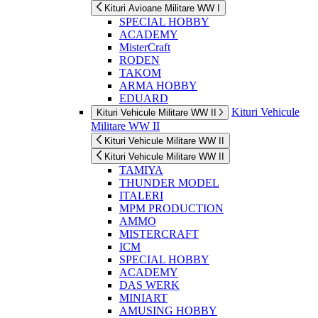
Kituri Avioane Militare WW I
SPECIAL HOBBY
ACADEMY
MisterCraft
RODEN
TAKOM
ARMA HOBBY
EDUARD
Kituri Vehicule
Kituri Vehicule Militare WW II
Militare WW II
Kituri Vehicule Militare WW II
Kituri Vehicule Militare WW II
TAMIYA
THUNDER MODEL
ITALERI
MPM PRODUCTION
AMMO
MISTERCRAFT
ICM
SPECIAL HOBBY
ACADEMY
DAS WERK
MINIART
AMUSING HOBBY