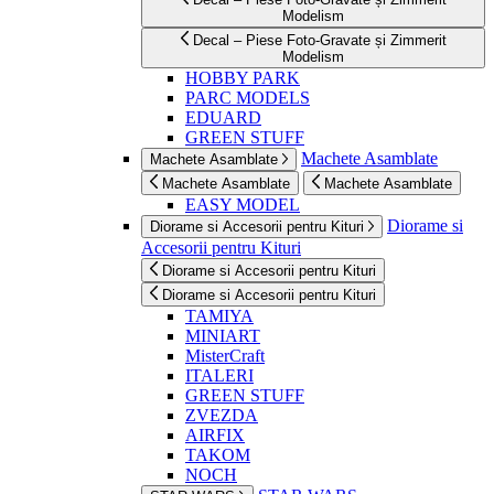
Modelism
Decal – Piese Foto-Gravate și Zimmerit
Modelism
HOBBY PARK
PARC MODELS
EDUARD
GREEN STUFF
Machete Asamblate
Machete Asamblate
Machete Asamblate
Machete Asamblate
EASY MODEL
Diorame si
Diorame si Accesorii pentru Kituri
Accesorii pentru Kituri
Diorame si Accesorii pentru Kituri
Diorame si Accesorii pentru Kituri
TAMIYA
MINIART
MisterCraft
ITALERI
GREEN STUFF
ZVEZDA
AIRFIX
TAKOM
NOCH