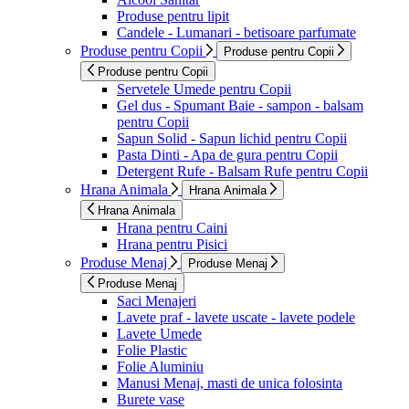
Produse pentru lipit
Candele - Lumanari - betisoare parfumate
Produse pentru Copii
Produse pentru Copii
Produse pentru Copii
Servetele Umede pentru Copii
Gel dus - Spumant Baie - sampon - balsam
pentru Copii
Sapun Solid - Sapun lichid pentru Copii
Pasta Dinti - Apa de gura pentru Copii
Detergent Rufe - Balsam Rufe pentru Copii
Hrana Animala
Hrana Animala
Hrana Animala
Hrana pentru Caini
Hrana pentru Pisici
Produse Menaj
Produse Menaj
Produse Menaj
Saci Menajeri
Lavete praf - lavete uscate - lavete podele
Lavete Umede
Folie Plastic
Folie Aluminiu
Manusi Menaj, masti de unica folosinta
Burete vase