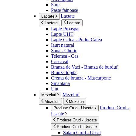
Sare
Paste fainoase
Lactate
Lactate
Lactate
Lactate
Lapte Proaspat
Lapte UHT
Lapte Cafea - Pudra Cafea
Iaurt natural
Sana - Chefir
Telemea - Cas
Cascaval
Branza de Vaci - Branza de burduf
Branza topita
Crema de branza - Mascarpone
Smantana
Unt
Mezeluri
Mezeluri
Mezeluri
Mezeluri
Produse Crud -
Produse Crud - Uscate
Uscate
Produse Crud - Uscate
Produse Crud - Uscate
Salam Crud - Uscat