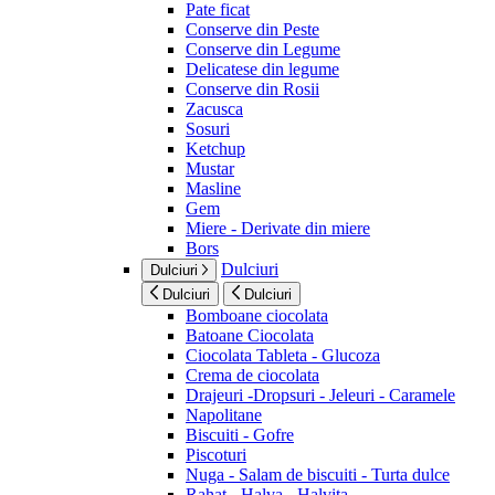
Pate ficat
Conserve din Peste
Conserve din Legume
Delicatese din legume
Conserve din Rosii
Zacusca
Sosuri
Ketchup
Mustar
Masline
Gem
Miere - Derivate din miere
Bors
Dulciuri
Dulciuri
Dulciuri
Dulciuri
Bomboane ciocolata
Batoane Ciocolata
Ciocolata Tableta - Glucoza
Crema de ciocolata
Drajeuri -Dropsuri - Jeleuri - Caramele
Napolitane
Biscuiti - Gofre
Piscoturi
Nuga - Salam de biscuiti - Turta dulce
Rahat - Halva - Halvita