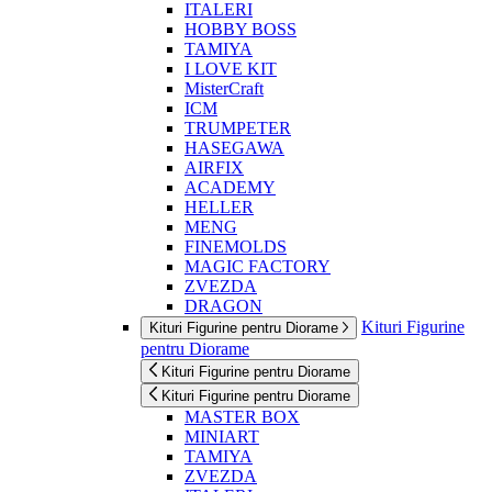
ITALERI
HOBBY BOSS
TAMIYA
I LOVE KIT
MisterCraft
ICM
TRUMPETER
HASEGAWA
AIRFIX
ACADEMY
HELLER
MENG
FINEMOLDS
MAGIC FACTORY
ZVEZDA
DRAGON
Kituri Figurine
Kituri Figurine pentru Diorame
pentru Diorame
Kituri Figurine pentru Diorame
Kituri Figurine pentru Diorame
MASTER BOX
MINIART
TAMIYA
ZVEZDA