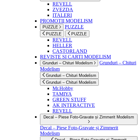
REVELL
ZVEZDA
ITALERI
PROMOTII MODELISM
PUZZLE
PUZZLE
PUZZLE
PUZZLE
REVELL
HELLER
CASTORLAND
REVISTE SI CARTI MODELISM
Grunduri – Chituri
Grunduri – Chituri Modelism
Modelism
Grunduri – Chituri Modelism
Grunduri – Chituri Modelism
Mr.Hobby
TAMIYA
GREEN STUFF
AK INTERACTIVE
REVELL
Decal – Piese Foto-Gravate și Zimmerit Modelism
Decal – Piese Foto-Gravate și Zimmerit
Modelism
Decal – Piese Foto-Gravate și Zimmerit