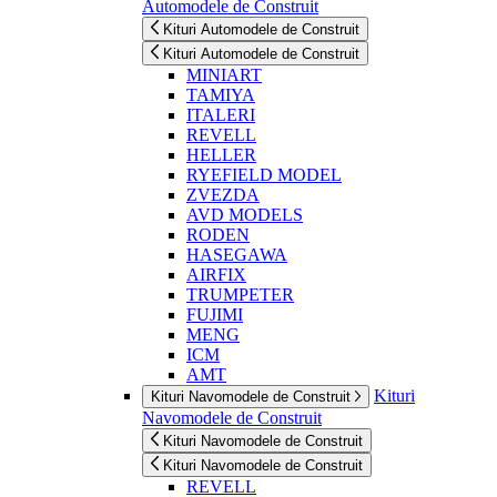
Automodele de Construit
Kituri Automodele de Construit
Kituri Automodele de Construit
MINIART
TAMIYA
ITALERI
REVELL
HELLER
RYEFIELD MODEL
ZVEZDA
AVD MODELS
RODEN
HASEGAWA
AIRFIX
TRUMPETER
FUJIMI
MENG
ICM
AMT
Kituri
Kituri Navomodele de Construit
Navomodele de Construit
Kituri Navomodele de Construit
Kituri Navomodele de Construit
REVELL