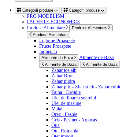
Categorii produse
Categorii produse
PRO MODELISM
PACHETE ECONOMICE
Produse Alimentare
Produse Alimentare
Produse Alimentare
Legume Proaspete
Fructe Proaspete
Inghetata
Alimente de Baza
Alimente de Baza
Alimente de Baza
Alimente de Baza
Zahar tos alb
Zahar Brun
Zahar pudra
Zahar plic - Zhar stick - Zahar cubic
Faina - Drojdie
Ulei de floarea soarelui
Ulei de masline
Malai
Orez - Fasole
Gris - Pesmet - Arpacas
Oua
Otet Romania
Otet import