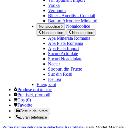
Vin Spumant Import
Vodka
Vermouth
Bitter - Aperitiv - Cocktail
Bauturi Alcoolice Miniaturi
Nonalcoolice
Nonalcoolice
Nonalcoolice
Nonalcoolice
Apa Minerala Romania
Apa Plata Romania
Apa Plata Import
Sucuri Acidulate
Sucuri Neacidulate
Nectar
Siropuri din Fructe
Suc din Rosii
Ice Tea
Energizant
Produse noi în stoc
Preț isteț, promoții
Coș
(
0
)
Favorite
Costuri de livrare
Livrări telefonice
Prima pagină
Modelism
Machete Asamblate
Easy Model Macheta