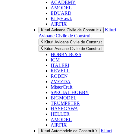
ACADEMY
AMODEL
EDUARD
KittyHawk
AIRFIX
Kituri
Kituri Avioane Civile de Construit
Avioane Civile de Construit
Kituri Avioane Civile de Construit
Kituri Avioane Civile de Construit
HOBBY BOSS
ICM
ITALERI
REVELL
RODEN
ZVEZDA
MisterCraft
SPECIAL HOBBY
BIGMODEL
TRUMPETER
HASEGAWA
HELLER
AMODEL
AIRFIX
Kituri
Kituri Automodele de Construit