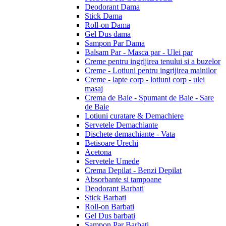
Deodorant Dama
Stick Dama
Roll-on Dama
Gel Dus dama
Sampon Par Dama
Balsam Par - Masca par - Ulei par
Creme pentru ingrijirea tenului si a buzelor
Creme - Lotiuni pentru ingrijirea mainilor
Creme - lapte corp - lotiuni corp - ulei
masaj
Crema de Baie - Spumant de Baie - Sare
de Baie
Lotiuni curatare & Demachiere
Servetele Demachiante
Dischete demachiante - Vata
Betisoare Urechi
Acetona
Servetele Umede
Crema Depilat - Benzi Depilat
Absorbante si tampoane
Deodorant Barbati
Stick Barbati
Roll-on Barbati
Gel Dus barbati
Sampon Par Barbati