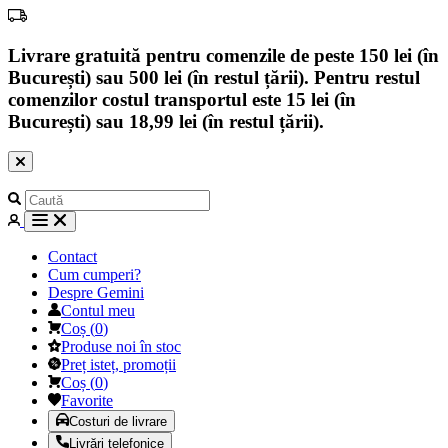
Livrare gratuită pentru comenzile de peste 150 lei (în
București) sau 500 lei (în restul țării). Pentru restul
comenzilor costul transportul este 15 lei (în
București) sau 18,99 lei (în restul țării).
Contact
Cum cumperi?
Despre Gemini
Contul meu
Coș
(
0
)
Produse noi în stoc
Preț isteț, promoții
Coș
(
0
)
Favorite
Costuri de livrare
Livrări telefonice