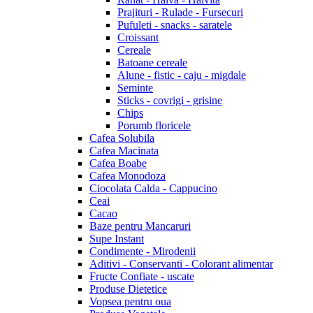
Prajituri - Rulade - Fursecuri
Pufuleti - snacks - saratele
Croissant
Cereale
Batoane cereale
Alune - fistic - caju - migdale
Seminte
Sticks - covrigi - grisine
Chips
Porumb floricele
Cafea Solubila
Cafea Macinata
Cafea Boabe
Cafea Monodoza
Ciocolata Calda - Cappucino
Ceai
Cacao
Baze pentru Mancaruri
Supe Instant
Condimente - Mirodenii
Aditivi - Conservanti - Colorant alimentar
Fructe Confiate - uscate
Produse Dietetice
Vopsea pentru oua