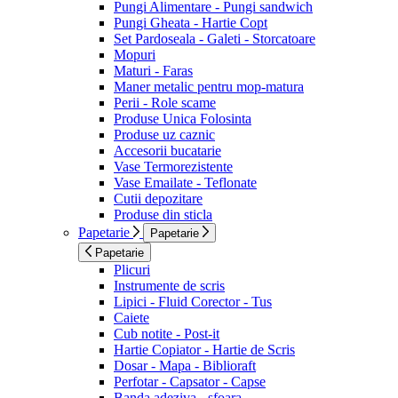
Pungi Alimentare - Pungi sandwich
Pungi Gheata - Hartie Copt
Set Pardoseala - Galeti - Storcatoare
Mopuri
Maturi - Faras
Maner metalic pentru mop-matura
Perii - Role scame
Produse Unica Folosinta
Produse uz caznic
Accesorii bucatarie
Vase Termorezistente
Vase Emailate - Teflonate
Cutii depozitare
Produse din sticla
Papetarie
Papetarie
Papetarie
Plicuri
Instrumente de scris
Lipici - Fluid Corector - Tus
Caiete
Cub notite - Post-it
Hartie Copiator - Hartie de Scris
Dosar - Mapa - Biblioraft
Perfotar - Capsator - Capse
Banda adeziva - sfoara