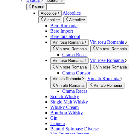
Bauturi
Bauturi
Bauturi
Alcoolice
Alcoolice
Alcoolice
Alcoolice
Bere Romania
Bere Import
Bere fara alcool
Vin rosu Romania
Vin rosu Romania
Vin rosu Romania
Vin rosu Romania
Crama Recas
Vin rose Romania
Vin rose Romania
Vin rose Romania
Vin rose Romania
Crama Oprisor
Vin alb Romania
Vin alb Romania
Vin alb Romania
Vin alb Romania
Crama Recas
Scotch Whisky
Single Malt Whisky
Whisky Cream
Bourbon Whisky
Gin
Liqueur
Bauturi Spirtoase Diverse