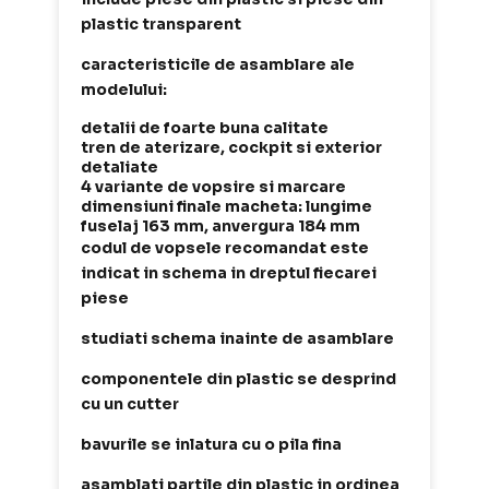
plastic transparent
caracteristicile de asamblare ale
modelului:
detalii de foarte buna calitate
tren de aterizare, cockpit si exterior
detaliate
4 variante de vopsire si marcare
dimensiuni finale macheta: lungime
fuselaj 163 mm, anvergura 184 mm
codul de vopsele recomandat este
indicat in schema in dreptul fiecarei
piese
studiati schema inainte de asamblare
componentele din plastic se desprind
cu un cutter
bavurile se inlatura cu o pila fina
asamblati partile din plastic in ordinea