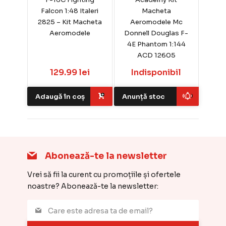
Falcon 1:48 Italeri
Macheta
2825 – Kit Macheta
Aeromodele Mc
Aeromodele
Donnell Douglas F-
4E Phantom 1:144
ACD 12605
129.99 lei
Indisponibil
Adaugă în coș
Anunță stoc
Abonează-te la newsletter
Vrei să fii la curent cu promoțiile și ofertele
noastre? Abonează-te la newsletter: