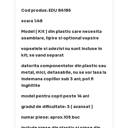
Cod produs: EDU 84185
scara 1:48
Model ( Kit ) din plastic care necesita
asamblare, lipire si optional vopsire
vopselele si adezivi nu sunt incluse in
kit; se vand separat
datorita componentelor din plastic sau
metal, mici, detasabile, nu se vor lasa la
indemana copiilor sub 3 ani; pot fi
inghitite
model pentru copii peste 14 ani
gradul de dificultate: 3 ( avansat )
numar piese: aprox.105 buc
include piese din plastic si piese din