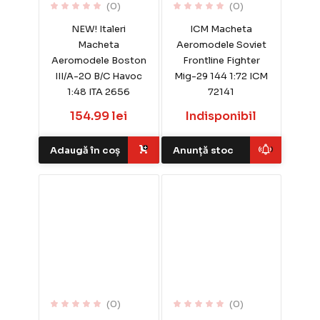
(0)
(0)
NEW! Italeri
ICM Macheta
Macheta
Aeromodele Soviet
Aeromodele Boston
Frontline Fighter
III/A-20 B/C Havoc
Mig-29 144 1:72 ICM
1:48 ITA 2656
72141
154.99 lei
Indisponibil
Adaugă în coș
Anunță stoc
(0)
(0)