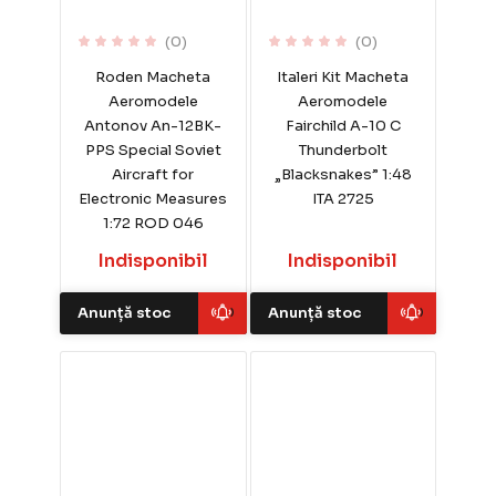
(0)
(0)
Roden Macheta
Italeri Kit Macheta
Aeromodele
Aeromodele
Antonov An-12BK-
Fairchild A-10 C
PPS Special Soviet
Thunderbolt
Aircraft for
„Blacksnakes” 1:48
Electronic Measures
ITA 2725
1:72 ROD 046
Indisponibil
Indisponibil
Anunță stoc
Anunță stoc