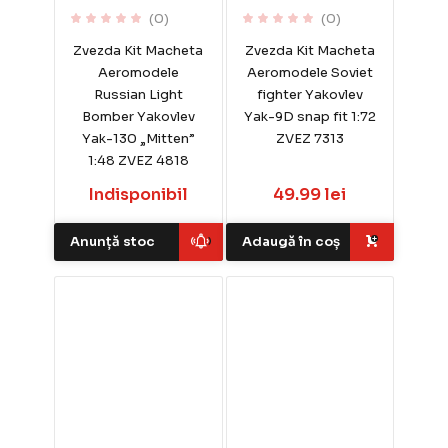
(0)
(0)
Zvezda Kit Macheta
Zvezda Kit Macheta
Aeromodele
Aeromodele Soviet
Russian Light
fighter Yakovlev
Bomber Yakovlev
Yak-9D snap fit 1:72
Yak-130 „Mitten”
ZVEZ 7313
1:48 ZVEZ 4818
Indisponibil
49.99 lei
Anunță stoc
Adaugă în coș