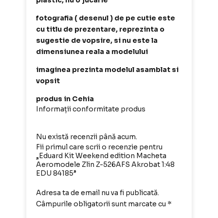
plastic, nu o jucarie
fotografia ( desenul ) de pe cutie este
cu titlu de prezentare, reprezinta o
sugestie de vopsire, si nu este la
dimensiunea reala a modelului
imaginea prezinta modelul asamblat si
vopsit
produs in Cehia
Informații conformitate produs
Nu există recenzii până acum.
Fii primul care scrii o recenzie pentru
„Eduard Kit Weekend edition Macheta
Aeromodele Zlin Z-526AFS Akrobat 1:48
EDU 84185”
Adresa ta de email nu va fi publicată.
Câmpurile obligatorii sunt marcate cu
*