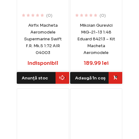
(0)
(0)
Airfix Macheta
Mikoian Gurevici
Aeromodele
MiG-21-13 1:48
Supermarine Swift
Eduard 84213 – Kit
F.R. Mk.5 1:72 AIR
Macheta
04003
Aeromodele
Indisponibil
189.99 lei
Anunță stoc
Adaugă în coș