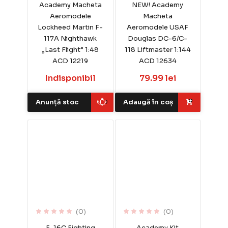
Academy Macheta
NEW! Academy
Aeromodele
Macheta
Lockheed Martin F-
Aeromodele USAF
117A Nighthawk
Douglas DC-6/C-
„Last Flight” 1:48
118 Liftmaster 1:144
ACD 12219
ACD 12634
Indisponibil
79.99 lei
Anunță stoc
Adaugă în coș
(0)
(0)
F-16C Fighting
Academy Kit