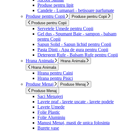
Produse pentru lipit
Candele - Lumanari - betisoare parfumate
Produse pentru Copii
Produse pentru Copii
Produse pentru Copii
Servetele Umede pentru Copii
Gel dus - Spumant Baie - sampon - balsam
pentru Copii
Sapun Solid - Sapun lichid pentru Copii
Pasta Dinti - Apa de gura pentru Copii
Detergent Rufe - Balsam Rufe pentru Copii
Hrana Animala
Hrana Animala
Hrana Animala
Hrana pentru Caini
Hrana pentru Pisici
Produse Menaj
Produse Menaj
Produse Menaj
Saci Menajeri
Lavete praf - lavete uscate - lavete podele
Lavete Umede
Folie Plastic
Folie Aluminiu
Manusi Menaj, masti de unica folosinta
Burete vase