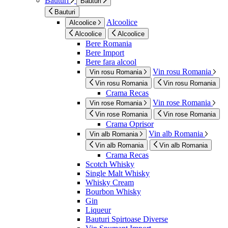
Bauturi
Bauturi
Bauturi
Alcoolice
Alcoolice
Alcoolice
Alcoolice
Bere Romania
Bere Import
Bere fara alcool
Vin rosu Romania
Vin rosu Romania
Vin rosu Romania
Vin rosu Romania
Crama Recas
Vin rose Romania
Vin rose Romania
Vin rose Romania
Vin rose Romania
Crama Oprisor
Vin alb Romania
Vin alb Romania
Vin alb Romania
Vin alb Romania
Crama Recas
Scotch Whisky
Single Malt Whisky
Whisky Cream
Bourbon Whisky
Gin
Liqueur
Bauturi Spirtoase Diverse