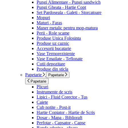
Pungi Alimentare - Pungi sandwich
Pungi Gheata - Hartie Copt
Set Pardoseala - Galeti - Storcatoare
Mopuri
Maturi - Faras
Maner metalic pentru mop-matura
Perii - Role scame
Produse Unica Folosinta
Produse uz caznic
Accesorii bucatarie
Vase Termorezistente
Vase Emailate - Teflonate
Cutii depozitare
Produse din sticla
Papetarie
Papetarie
Papetarie
Plicuri
Instrumente de scris
Lipici - Fluid Corector - Tus
Caiete
Cub notite - Post-it
Hartie Copiator - Hartie de Scris
Dosar - Mapa - Biblioraft
Perfotar - Capsator - Capse
Banda adeziva - sfoara