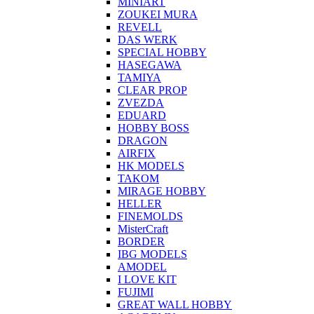
MINIART
ZOUKEI MURA
REVELL
DAS WERK
SPECIAL HOBBY
HASEGAWA
TAMIYA
CLEAR PROP
ZVEZDA
EDUARD
HOBBY BOSS
DRAGON
AIRFIX
HK MODELS
TAKOM
MIRAGE HOBBY
HELLER
FINEMOLDS
MisterCraft
BORDER
IBG MODELS
AMODEL
I LOVE KIT
FUJIMI
GREAT WALL HOBBY