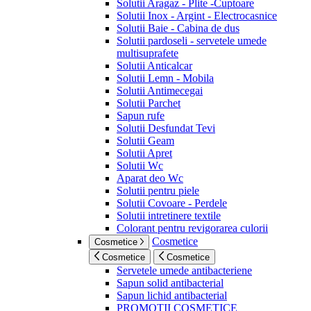
Solutii Aragaz - Plite -Cuptoare
Solutii Inox - Argint - Electrocasnice
Solutii Baie - Cabina de dus
Solutii pardoseli - servetele umede
multisuprafete
Solutii Anticalcar
Solutii Lemn - Mobila
Solutii Antimecegai
Solutii Parchet
Sapun rufe
Solutii Desfundat Tevi
Solutii Geam
Solutii Apret
Solutii Wc
Aparat deo Wc
Solutii pentru piele
Solutii Covoare - Perdele
Solutii intretinere textile
Colorant pentru revigorarea culorii
Cosmetice
Cosmetice
Cosmetice
Cosmetice
Servetele umede antibacteriene
Sapun solid antibacterial
Sapun lichid antibacterial
PROMOTII COSMETICE