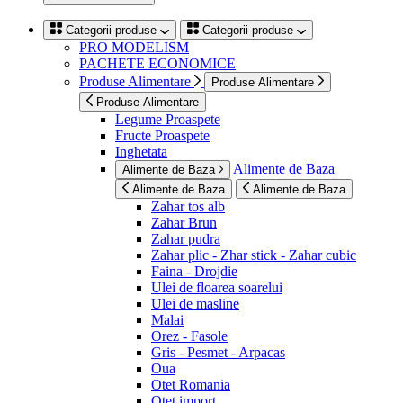
Categorii produse
Categorii produse
PRO MODELISM
PACHETE ECONOMICE
Produse Alimentare
Produse Alimentare
Produse Alimentare
Legume Proaspete
Fructe Proaspete
Inghetata
Alimente de Baza
Alimente de Baza
Alimente de Baza
Alimente de Baza
Zahar tos alb
Zahar Brun
Zahar pudra
Zahar plic - Zhar stick - Zahar cubic
Faina - Drojdie
Ulei de floarea soarelui
Ulei de masline
Malai
Orez - Fasole
Gris - Pesmet - Arpacas
Oua
Otet Romania
Otet import