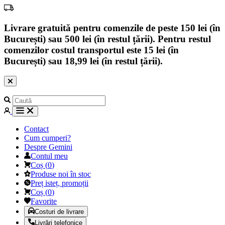
Livrare gratuită pentru comenzile de peste 150 lei (în
București) sau 500 lei (în restul țării). Pentru restul
comenzilor costul transportul este 15 lei (în
București) sau 18,99 lei (în restul țării).
Contact
Cum cumperi?
Despre Gemini
Contul meu
Coș
(
0
)
Produse noi în stoc
Preț isteț, promoții
Coș
(
0
)
Favorite
Costuri de livrare
Livrări telefonice