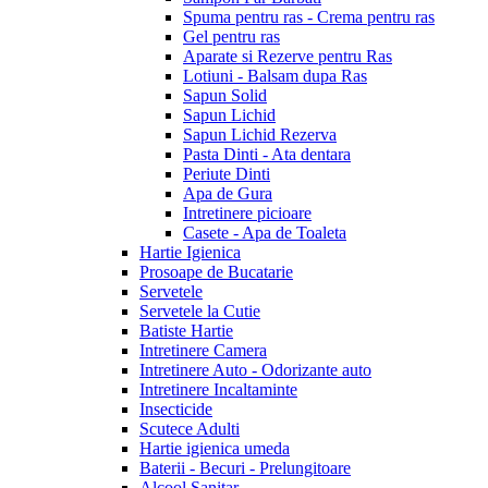
Spuma pentru ras - Crema pentru ras
Gel pentru ras
Aparate si Rezerve pentru Ras
Lotiuni - Balsam dupa Ras
Sapun Solid
Sapun Lichid
Sapun Lichid Rezerva
Pasta Dinti - Ata dentara
Periute Dinti
Apa de Gura
Intretinere picioare
Casete - Apa de Toaleta
Hartie Igienica
Prosoape de Bucatarie
Servetele
Servetele la Cutie
Batiste Hartie
Intretinere Camera
Intretinere Auto - Odorizante auto
Intretinere Incaltaminte
Insecticide
Scutece Adulti
Hartie igienica umeda
Baterii - Becuri - Prelungitoare
Alcool Sanitar