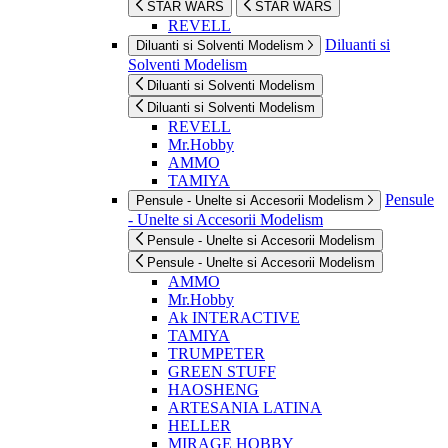
STAR WARS
STAR WARS
REVELL
Diluanti si
Diluanti si Solventi Modelism
Solventi Modelism
Diluanti si Solventi Modelism
Diluanti si Solventi Modelism
REVELL
Mr.Hobby
AMMO
TAMIYA
Pensule
Pensule - Unelte si Accesorii Modelism
- Unelte si Accesorii Modelism
Pensule - Unelte si Accesorii Modelism
Pensule - Unelte si Accesorii Modelism
AMMO
Mr.Hobby
Ak INTERACTIVE
TAMIYA
TRUMPETER
GREEN STUFF
HAOSHENG
ARTESANIA LATINA
HELLER
MIRAGE HOBBY