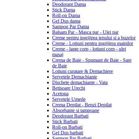
Deodorant Dama
Stick Dama
Roll-on Dama
Gel Dus dama
Sampon Par Dama
Balsam Par - Masca par - Ulei par
Creme pentru ingrijirea tenului si a buzelor
Creme - Lotiuni pentru ingrijirea mainilor
Creme - lapte corp - lotiuni corp - ulei
masaj
Crema de Baie - Spumant de Baie - Sare
de Baie
Lotiuni curatare & Demachiere
Servetele Demachiante
Dischete demachiante - Vata
Betisoare Urechi
Acetona
Servetele Umede
Crema Depilat - Benzi Depilat
Absorbante si tampoane
Deodorant Barbati
Stick Barbati
Roll-on Barbati
Gel Dus barbati
Sampon Par Barbati