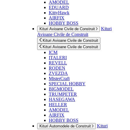
AMODEL
EDUARD
KittyHawk
AIRFIX
HOBBY BOSS
Kituri
Kituri Avioane Civile de Construit
Avioane Civile de Construit
Kituri Avioane Civile de Construit
Kituri Avioane Civile de Construit
ICM
ITALERI
REVELL
RODEN
ZVEZDA
MisterCraft
SPECIAL HOBBY
BIGMODEL
TRUMPETER
HASEGAWA
HELLER
AMODEL
AIRFIX
HOBBY BOSS
Kituri
Kituri Automodele de Construit