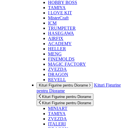
HOBBY BOSS
TAMIYA
I LOVE KIT
MisterCraft
ICM
TRUMPETER
HASEGAWA
AIRFIX
ACADEMY
HELLER
MENG
FINEMOLDS
MAGIC FACTORY
ZVEZDA
DRAGON
REVELL
Kituri Figurine
Kituri Figurine pentru Diorame
pentru Diorame
Kituri Figurine pentru Diorame
Kituri Figurine pentru Diorame
MINIART
TAMIYA
ZVEZDA
ITALERI