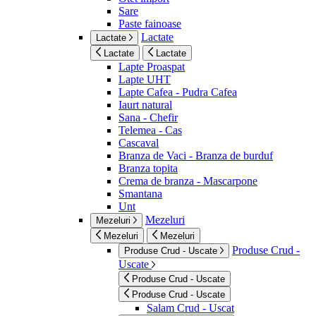
Sare
Paste fainoase
Lactate
Lactate
Lactate
Lactate
Lapte Proaspat
Lapte UHT
Lapte Cafea - Pudra Cafea
Iaurt natural
Sana - Chefir
Telemea - Cas
Cascaval
Branza de Vaci - Branza de burduf
Branza topita
Crema de branza - Mascarpone
Smantana
Unt
Mezeluri
Mezeluri
Mezeluri
Mezeluri
Produse Crud -
Produse Crud - Uscate
Uscate
Produse Crud - Uscate
Produse Crud - Uscate
Salam Crud - Uscat