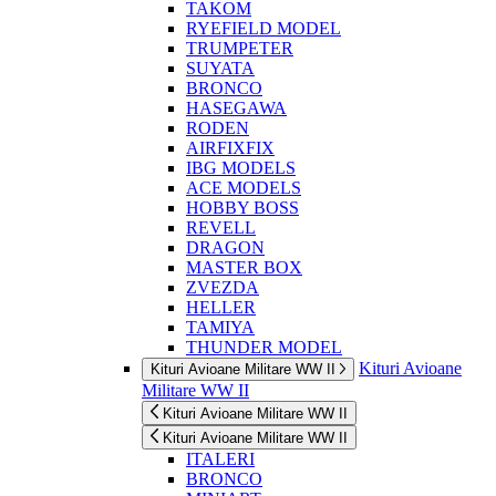
TAKOM
RYEFIELD MODEL
TRUMPETER
SUYATA
BRONCO
HASEGAWA
RODEN
AIRFIXFIX
IBG MODELS
ACE MODELS
HOBBY BOSS
REVELL
DRAGON
MASTER BOX
ZVEZDA
HELLER
TAMIYA
THUNDER MODEL
Kituri Avioane
Kituri Avioane Militare WW II
Militare WW II
Kituri Avioane Militare WW II
Kituri Avioane Militare WW II
ITALERI
BRONCO