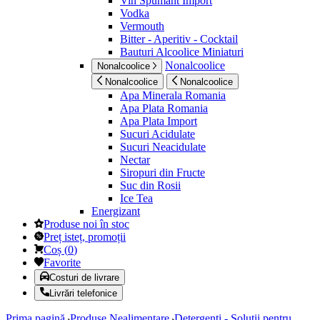
Vin Spumant Import
Vodka
Vermouth
Bitter - Aperitiv - Cocktail
Bauturi Alcoolice Miniaturi
Nonalcoolice
Nonalcoolice
Nonalcoolice
Nonalcoolice
Apa Minerala Romania
Apa Plata Romania
Apa Plata Import
Sucuri Acidulate
Sucuri Neacidulate
Nectar
Siropuri din Fructe
Suc din Rosii
Ice Tea
Energizant
Produse noi în stoc
Preț isteț, promoții
Coș
(
0
)
Favorite
Costuri de livrare
Livrări telefonice
Prima pagină
Produse Nealimentare
Detergenti - Solutii pentru