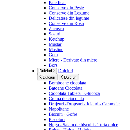
Pate ficat
Conserve din Peste
Conserve din Legume
Delicatese din legume
Conserve din Rosii
Zacusca
Sosuri
Ketchup
Mustar
Masline
Gem
Miere - Derivate din miere
Bors
Dulciuri
Dulciuri
Dulciuri
Dulciuri
Bomboane ciocolata
Batoane Ciocolata
Ciocolata Tableta - Glucoza
Crema de ciocolata
Drajeuri -Dropsuri - Jeleuri - Caramele
Napolitane
Biscuiti - Gofre
Piscoturi
Nuga - Salam de biscuiti - Turta dulce
Rahat - Halva - Halvita