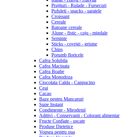
Prajituri - Rulade - Fursecuri
Pufuleti - snacks - saratele
Croissant
Cereale
Batoane cereale
Alune - fistic - caju - migdale
Seminte
Sticks - covrigi - grisine
Chips
Porumb floricele
Cafea Solubila
Cafea Macinata
Cafea Boabe
Cafea Monodoza
Ciocolata Calda - Cappucino
Ceai
Cacao
Baze pentru Mancaruri
Supe Instant
Condimente - Mirodenii
Aditivi - Conservanti - Colorant alimentar
Fructe Confiate - uscate
Produse Dietetice
Vopsea pentru oua