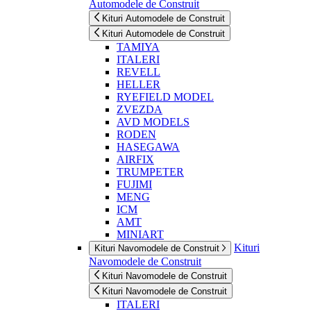
Automodele de Construit
Kituri Automodele de Construit
Kituri Automodele de Construit
TAMIYA
ITALERI
REVELL
HELLER
RYEFIELD MODEL
ZVEZDA
AVD MODELS
RODEN
HASEGAWA
AIRFIX
TRUMPETER
FUJIMI
MENG
ICM
AMT
MINIART
Kituri
Kituri Navomodele de Construit
Navomodele de Construit
Kituri Navomodele de Construit
Kituri Navomodele de Construit
ITALERI