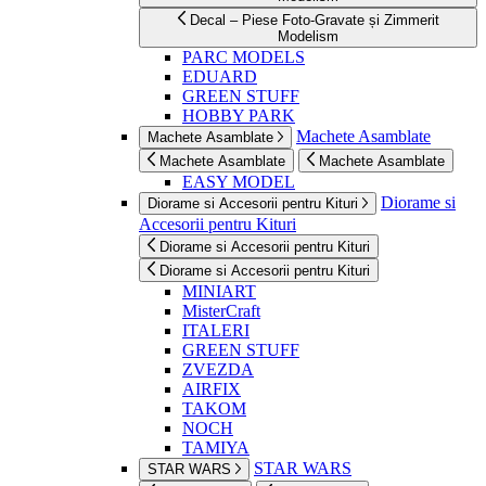
Decal – Piese Foto-Gravate și Zimmerit
Modelism
PARC MODELS
EDUARD
GREEN STUFF
HOBBY PARK
Machete Asamblate
Machete Asamblate
Machete Asamblate
Machete Asamblate
EASY MODEL
Diorame si
Diorame si Accesorii pentru Kituri
Accesorii pentru Kituri
Diorame si Accesorii pentru Kituri
Diorame si Accesorii pentru Kituri
MINIART
MisterCraft
ITALERI
GREEN STUFF
ZVEZDA
AIRFIX
TAKOM
NOCH
TAMIYA
STAR WARS
STAR WARS