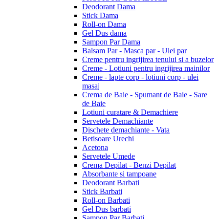
Deodorant Dama
Stick Dama
Roll-on Dama
Gel Dus dama
Sampon Par Dama
Balsam Par - Masca par - Ulei par
Creme pentru ingrijirea tenului si a buzelor
Creme - Lotiuni pentru ingrijirea mainilor
Creme - lapte corp - lotiuni corp - ulei
masaj
Crema de Baie - Spumant de Baie - Sare
de Baie
Lotiuni curatare & Demachiere
Servetele Demachiante
Dischete demachiante - Vata
Betisoare Urechi
Acetona
Servetele Umede
Crema Depilat - Benzi Depilat
Absorbante si tampoane
Deodorant Barbati
Stick Barbati
Roll-on Barbati
Gel Dus barbati
Sampon Par Barbati