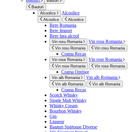
Bauturi
Bauturi
Bauturi
Alcoolice
Alcoolice
Alcoolice
Alcoolice
Bere Romania
Bere Import
Bere fara alcool
Vin rosu Romania
Vin rosu Romania
Vin rosu Romania
Vin rosu Romania
Crama Recas
Vin rose Romania
Vin rose Romania
Vin rose Romania
Vin rose Romania
Crama Oprisor
Vin alb Romania
Vin alb Romania
Vin alb Romania
Vin alb Romania
Crama Recas
Scotch Whisky
Single Malt Whisky
Whisky Cream
Bourbon Whisky
Gin
Liqueur
Bauturi Spirtoase Diverse