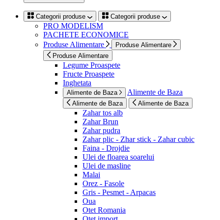
Categorii produse
Categorii produse
PRO MODELISM
PACHETE ECONOMICE
Produse Alimentare
Produse Alimentare
Produse Alimentare
Legume Proaspete
Fructe Proaspete
Inghetata
Alimente de Baza
Alimente de Baza
Alimente de Baza
Alimente de Baza
Zahar tos alb
Zahar Brun
Zahar pudra
Zahar plic - Zhar stick - Zahar cubic
Faina - Drojdie
Ulei de floarea soarelui
Ulei de masline
Malai
Orez - Fasole
Gris - Pesmet - Arpacas
Oua
Otet Romania
Otet import