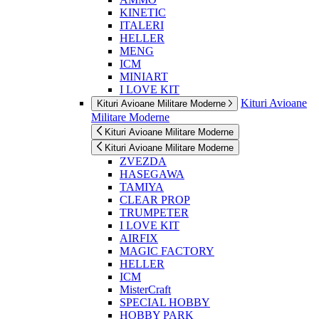
KINETIC
ITALERI
HELLER
MENG
ICM
MINIART
I LOVE KIT
Kituri Avioane
Kituri Avioane Militare Moderne
Militare Moderne
Kituri Avioane Militare Moderne
Kituri Avioane Militare Moderne
ZVEZDA
HASEGAWA
TAMIYA
CLEAR PROP
TRUMPETER
I LOVE KIT
AIRFIX
MAGIC FACTORY
HELLER
ICM
MisterCraft
SPECIAL HOBBY
HOBBY PARK