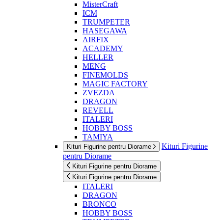
MisterCraft
ICM
TRUMPETER
HASEGAWA
AIRFIX
ACADEMY
HELLER
MENG
FINEMOLDS
MAGIC FACTORY
ZVEZDA
DRAGON
REVELL
ITALERI
HOBBY BOSS
TAMIYA
Kituri Figurine
Kituri Figurine pentru Diorame
pentru Diorame
Kituri Figurine pentru Diorame
Kituri Figurine pentru Diorame
ITALERI
DRAGON
BRONCO
HOBBY BOSS