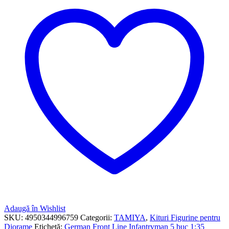
Adaugă în Wishlist
SKU:
4950344996759
Categorii:
TAMIYA
,
Kituri Figurine pentru
Diorame
Etichetă:
German Front Line Infantryman 5 buc 1:35