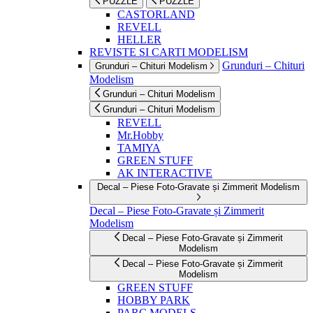
PUZZLE
PUZZLE
CASTORLAND
REVELL
HELLER
REVISTE SI CARTI MODELISM
Grunduri – Chituri
Grunduri – Chituri Modelism
Modelism
Grunduri – Chituri Modelism
Grunduri – Chituri Modelism
REVELL
Mr.Hobby
TAMIYA
GREEN STUFF
AK INTERACTIVE
Decal – Piese Foto-Gravate și Zimmerit Modelism
Decal – Piese Foto-Gravate și Zimmerit
Modelism
Decal – Piese Foto-Gravate și Zimmerit
Modelism
Decal – Piese Foto-Gravate și Zimmerit
Modelism
GREEN STUFF
HOBBY PARK
PARC MODELS