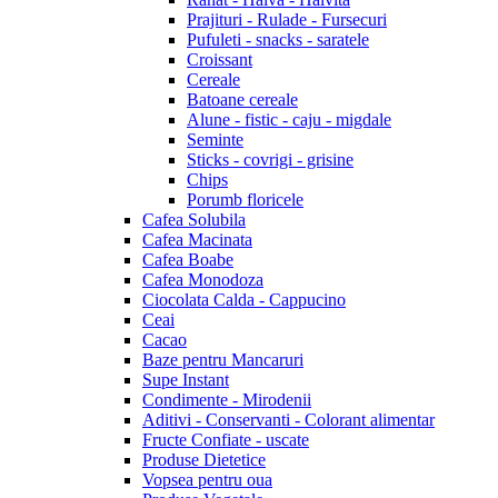
Prajituri - Rulade - Fursecuri
Pufuleti - snacks - saratele
Croissant
Cereale
Batoane cereale
Alune - fistic - caju - migdale
Seminte
Sticks - covrigi - grisine
Chips
Porumb floricele
Cafea Solubila
Cafea Macinata
Cafea Boabe
Cafea Monodoza
Ciocolata Calda - Cappucino
Ceai
Cacao
Baze pentru Mancaruri
Supe Instant
Condimente - Mirodenii
Aditivi - Conservanti - Colorant alimentar
Fructe Confiate - uscate
Produse Dietetice
Vopsea pentru oua