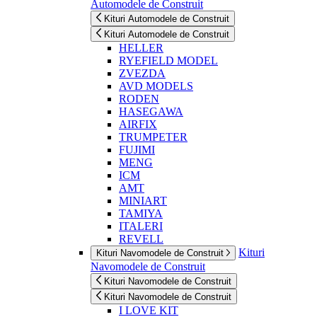
Automodele de Construit
Kituri Automodele de Construit
Kituri Automodele de Construit
HELLER
RYEFIELD MODEL
ZVEZDA
AVD MODELS
RODEN
HASEGAWA
AIRFIX
TRUMPETER
FUJIMI
MENG
ICM
AMT
MINIART
TAMIYA
ITALERI
REVELL
Kituri
Kituri Navomodele de Construit
Navomodele de Construit
Kituri Navomodele de Construit
Kituri Navomodele de Construit
I LOVE KIT