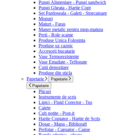
Pungi Alimentare - Pungi sandwich
Pungi Gheata - Hartie Copt
Set Pardoseala - Galeti - Storcatoare
Mopuri
Maturi - Faras
Maner metalic pentru mop-matura
Perii - Role scame
Produse Unica Folosinta
Produse uz caznic
Accesorii bucatarie
Vase Termorezistente
Vase Emailate - Teflonate
Cutii depozitare
Produse din sticla
Papetarie
Papetarie
Papetarie
Plicuri
Instrumente de scris
Lipici - Fluid Corector - Tus
Caiete
Cub notite - Post-it
Hartie Copiator - Hartie de Scris
Dosar - Mapa - Biblioraft
Perfotar - Capsator - Capse
Banda adeziva - sfoara