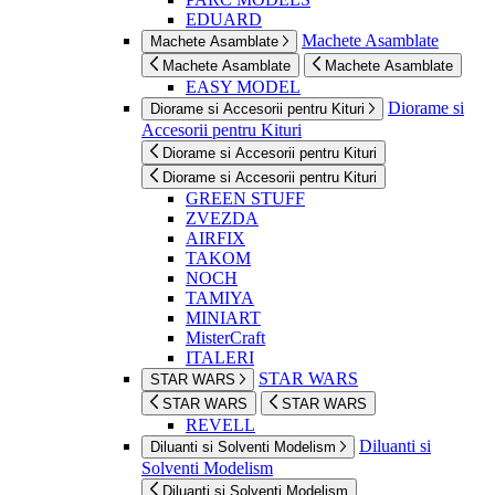
EDUARD
Machete Asamblate
Machete Asamblate
Machete Asamblate
Machete Asamblate
EASY MODEL
Diorame si
Diorame si Accesorii pentru Kituri
Accesorii pentru Kituri
Diorame si Accesorii pentru Kituri
Diorame si Accesorii pentru Kituri
GREEN STUFF
ZVEZDA
AIRFIX
TAKOM
NOCH
TAMIYA
MINIART
MisterCraft
ITALERI
STAR WARS
STAR WARS
STAR WARS
STAR WARS
REVELL
Diluanti si
Diluanti si Solventi Modelism
Solventi Modelism
Diluanti si Solventi Modelism