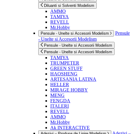
Diluanti si Solventi Modelism
AMMO
TAMIYA
REVELL
Mr.Hobby
Pensule
Pensule - Unelte si Accesorii Modelism
- Unelte si Accesorii Modelism
Pensule - Unelte si Accesorii Modelism
Pensule - Unelte si Accesorii Modelism
TAMIYA
TRUMPETER
GREEN STUFF
HAOSHENG
ARTESANIA LATINA
HELLER
MIRAGE HOBBY
MENG
FENGDA
ITALERI
REVELL
AMMO
Mr.Hobby
Ak INTERACTIVE
Adezivi –
Adezivi – Produse de Lipire Modelism