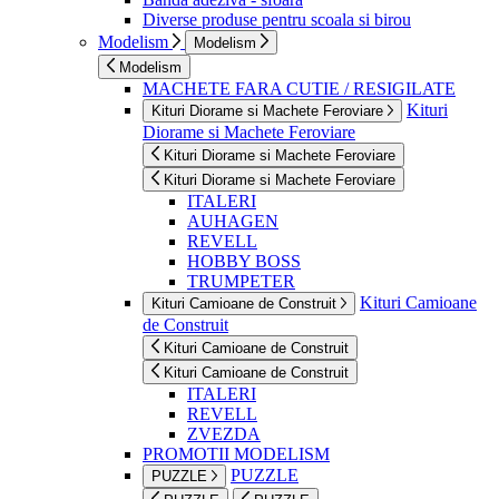
Diverse produse pentru scoala si birou
Modelism
Modelism
Modelism
MACHETE FARA CUTIE / RESIGILATE
Kituri
Kituri Diorame si Machete Feroviare
Diorame si Machete Feroviare
Kituri Diorame si Machete Feroviare
Kituri Diorame si Machete Feroviare
ITALERI
AUHAGEN
REVELL
HOBBY BOSS
TRUMPETER
Kituri Camioane
Kituri Camioane de Construit
de Construit
Kituri Camioane de Construit
Kituri Camioane de Construit
ITALERI
REVELL
ZVEZDA
PROMOTII MODELISM
PUZZLE
PUZZLE