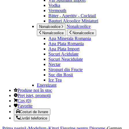
Vin Spumant Import
Vodka
Vermouth
Bitter - Aperitiv - Cocktail
Bauturi Alcoolice Miniaturi
Nonalcoolice
Nonalcoolice
Nonalcoolice
Nonalcoolice
Apa Minerala Romania
Apa Plata Romania
Apa Plata Import
Sucuri Acidulate
Sucuri Neacidulate
Nectar
Siropuri din Fructe
Suc din Rosii
Ice Tea
Energizant
Produse noi în stoc
Preț isteț, promoții
Coș
(
0
)
Favorite
Costuri de livrare
Livrări telefonice
Prima pagină
Modelism
Kituri Figurine pentru Diorame
German