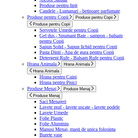
Produse pentru lipit
Candele - Lumanari - betisoare parfumate
Produse pentru Copii
Produse pentru Copii
Produse pentru Copii
Servetele Umede pentru Copii
Gel dus - Spumant Baie - sampon - balsam
pentru Copii
Sapun Solid - Sapun lichid pentru Copii
Pasta Dinti - Apa de gura pentru Copii
Detergent Rufe - Balsam Rufe pentru Copii
Hrana Animala
Hrana Animala
Hrana Animala
Hrana pentru Caini
Hrana pentru Pisici
Produse Menaj
Produse Menaj
Produse Menaj
Saci Menajeri
Lavete praf - lavete uscate - lavete podele
Lavete Umede
Folie Plastic
Folie Aluminiu
Manusi Menaj, masti de unica folosinta
Burete vase