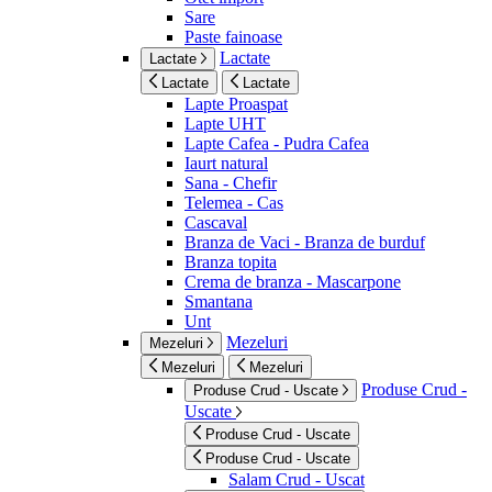
Sare
Paste fainoase
Lactate
Lactate
Lactate
Lactate
Lapte Proaspat
Lapte UHT
Lapte Cafea - Pudra Cafea
Iaurt natural
Sana - Chefir
Telemea - Cas
Cascaval
Branza de Vaci - Branza de burduf
Branza topita
Crema de branza - Mascarpone
Smantana
Unt
Mezeluri
Mezeluri
Mezeluri
Mezeluri
Produse Crud -
Produse Crud - Uscate
Uscate
Produse Crud - Uscate
Produse Crud - Uscate
Salam Crud - Uscat