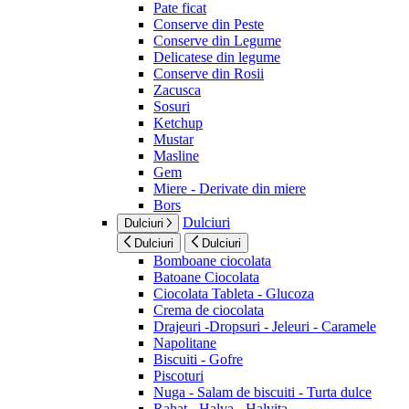
Pate ficat
Conserve din Peste
Conserve din Legume
Delicatese din legume
Conserve din Rosii
Zacusca
Sosuri
Ketchup
Mustar
Masline
Gem
Miere - Derivate din miere
Bors
Dulciuri
Dulciuri
Dulciuri
Dulciuri
Bomboane ciocolata
Batoane Ciocolata
Ciocolata Tableta - Glucoza
Crema de ciocolata
Drajeuri -Dropsuri - Jeleuri - Caramele
Napolitane
Biscuiti - Gofre
Piscoturi
Nuga - Salam de biscuiti - Turta dulce
Rahat - Halva - Halvita