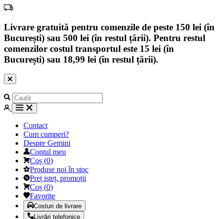
Livrare gratuită pentru comenzile de peste 150 lei (în
București) sau 500 lei (în restul țării). Pentru restul
comenzilor costul transportul este 15 lei (în
București) sau 18,99 lei (în restul țării).
Contact
Cum cumperi?
Despre Gemini
Contul meu
Coș
(
0
)
Produse noi în stoc
Preț isteț, promoții
Coș
(
0
)
Favorite
Costuri de livrare
Livrări telefonice