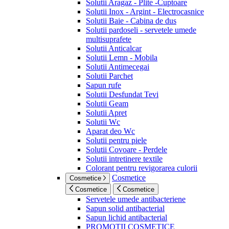
Solutii Aragaz - Plite -Cuptoare
Solutii Inox - Argint - Electrocasnice
Solutii Baie - Cabina de dus
Solutii pardoseli - servetele umede
multisuprafete
Solutii Anticalcar
Solutii Lemn - Mobila
Solutii Antimecegai
Solutii Parchet
Sapun rufe
Solutii Desfundat Tevi
Solutii Geam
Solutii Apret
Solutii Wc
Aparat deo Wc
Solutii pentru piele
Solutii Covoare - Perdele
Solutii intretinere textile
Colorant pentru revigorarea culorii
Cosmetice
Cosmetice
Cosmetice
Cosmetice
Servetele umede antibacteriene
Sapun solid antibacterial
Sapun lichid antibacterial
PROMOTII COSMETICE