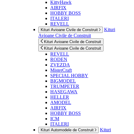
KittyHawk
AIRFIX
HOBBY BOSS
ITALERI
REVELL
Kituri
Kituri Avioane Civile de Construit
Avioane Civile de Construit
Kituri Avioane Civile de Construit
Kituri Avioane Civile de Construit
REVELL
RODEN
ZVEZDA
MisterCraft
SPECIAL HOBBY
BIGMODEL
TRUMPETER
HASEGAWA
HELLER
AMODEL
AIRFIX
HOBBY BOSS
ICM
ITALERI
Kituri
Kituri Automodele de Construit