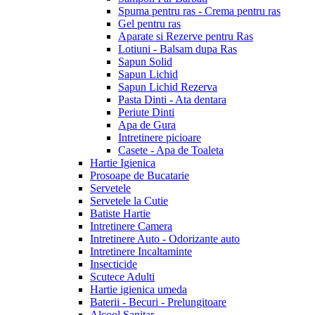
Spuma pentru ras - Crema pentru ras
Gel pentru ras
Aparate si Rezerve pentru Ras
Lotiuni - Balsam dupa Ras
Sapun Solid
Sapun Lichid
Sapun Lichid Rezerva
Pasta Dinti - Ata dentara
Periute Dinti
Apa de Gura
Intretinere picioare
Casete - Apa de Toaleta
Hartie Igienica
Prosoape de Bucatarie
Servetele
Servetele la Cutie
Batiste Hartie
Intretinere Camera
Intretinere Auto - Odorizante auto
Intretinere Incaltaminte
Insecticide
Scutece Adulti
Hartie igienica umeda
Baterii - Becuri - Prelungitoare
Alcool Sanitar