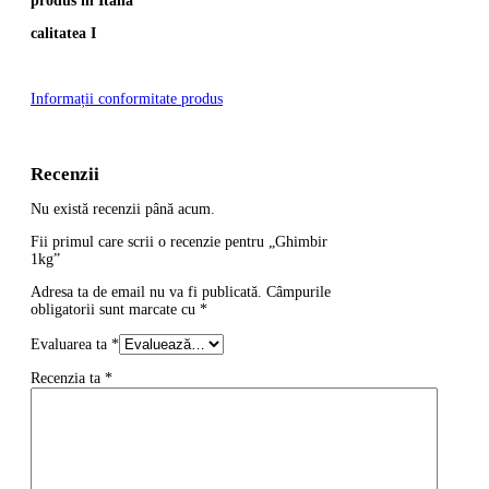
produs in Italia
calitatea I
Informații conformitate produs
Recenzii
Nu există recenzii până acum.
Fii primul care scrii o recenzie pentru „Ghimbir
1kg”
Adresa ta de email nu va fi publicată.
Câmpurile
obligatorii sunt marcate cu
*
Evaluarea ta
*
Recenzia ta
*