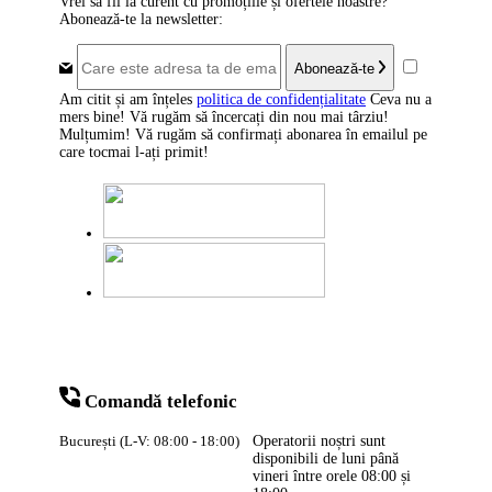
Vrei să fii la curent cu promoțiile și ofertele noastre?
Abonează-te la newsletter:
Abonează-te
Am citit și am înțeles
politica de confidențialitate
Ceva nu a
mers bine! Vă rugăm să încercați din nou mai târziu!
Mulțumim! Vă rugăm să confirmați abonarea în emailul pe
care tocmai l-ați primit!
Comandă telefonic
București (L-V: 08:00 - 18:00)
Operatorii noștri sunt
disponibili de luni până
vineri între orele
08:00
și