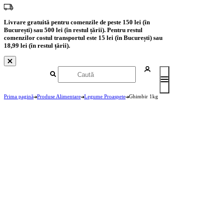
Livrare gratuită pentru comenzile de peste 150 lei (în
București) sau 500 lei (în restul țării). Pentru restul
comenzilor costul transportul este 15 lei (în București) sau
18,99 lei (în restul țării).
Prima pagină
Produse Alimentare
Legume Proaspete
Ghimbir 1kg