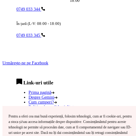
18:00
0749 033 344
În țară (L-V: 08:00 - 18:00)
0749 033 345
Urmărește-ne pe Facebook
Link-uri utile
Prima pagină
Despre Gemini
Cum cumperi?
Politica de confidentialitate
Politică cookie-uri
Pentru a oferi cea mai bună experiență, folosim tehnologii, cum ar fi cookie-uri, pentru
Termeni și condiții
Contact
a stoca și/sau accesa informațiile despre dispozitive. Consimțământul pentru aceste
ANPC
tehnologii ne permite să procesăm date, cum ar fi comportamentul de navigare sau ID-
uri unice pe acest site. Dacă nu îți dai consimțământul sau îți retragi consimțământul