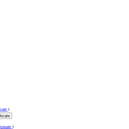
cate
Uscate
Afumate