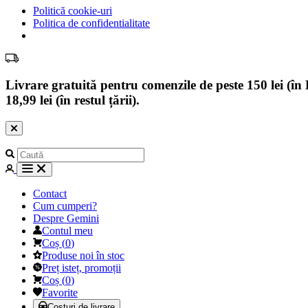
Politică cookie-uri
Politica de confidentialitate
Livrare gratuită pentru comenzile de peste 150 lei (în B
18,99 lei (în restul țării).
Contact
Cum cumperi?
Despre Gemini
Contul meu
Coș
(
0
)
Produse noi în stoc
Preț isteț, promoții
Coș
(
0
)
Favorite
Costuri de livrare