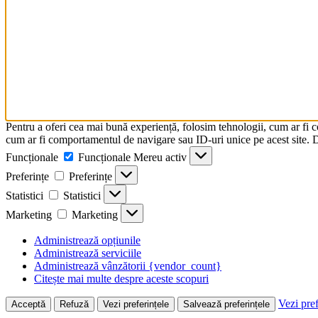
Pentru a oferi cea mai bună experiență, folosim tehnologii, cum ar fi 
cum ar fi comportamentul de navigare sau ID-uri unice pe acest site. Da
Funcționale
Funcționale
Mereu activ
Preferințe
Preferințe
Statistici
Statistici
Marketing
Marketing
Administrează opțiunile
Administrează serviciile
Administrează vânzătorii {vendor_count}
Citește mai multe despre aceste scopuri
Vezi pref
Acceptă
Refuză
Vezi preferințele
Salvează preferințele