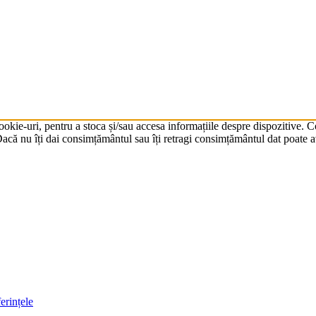
cookie-uri, pentru a stoca și/sau accesa informațiile despre dispozitive.
că nu îți dai consimțământul sau îți retragi consimțământul dat poate av
erințele