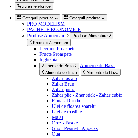
Livrări telefonice
Categorii produse
Categorii produse
PRO MODELISM
PACHETE ECONOMICE
Produse Alimentare
Produse Alimentare
Produse Alimentare
Legume Proaspete
Fructe Proaspete
Inghetata
Alimente de Baza
Alimente de Baza
Alimente de Baza
Alimente de Baza
Zahar tos alb
Zahar Brun
Zahar pudra
Zahar plic - Zhar stick - Zahar cubic
Faina - Drojdie
Ulei de floarea soarelui
Ulei de masline
Malai
Orez - Fasole
Gris - Pesmet - Arpacas
Oua