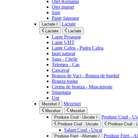
Otet Romania
Otet import
Sare
Paste fainoase
Lactate
Lactate
Lactate
Lactate
Lapte Proaspat
Lapte UHT
Lapte Cafea - Pudra Cafea
Iaurt natural
Sana - Chefir
Telemea - Cas
Cascaval
Branza de Vaci - Branza de burduf
Branza topita
Crema de branza - Mascarpone
Smantana
Unt
Mezeluri
Mezeluri
Mezeluri
Mezeluri
Produse Crud - Us
Produse Crud - Uscate
Produse Crud - Uscate
Produse Crud - 
Salam Crud - Uscat
Produse Fiert - 
Produse Fiert - Afumate