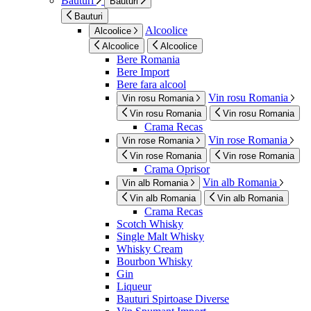
Bauturi
Bauturi
Bauturi
Alcoolice
Alcoolice
Alcoolice
Alcoolice
Bere Romania
Bere Import
Bere fara alcool
Vin rosu Romania
Vin rosu Romania
Vin rosu Romania
Vin rosu Romania
Crama Recas
Vin rose Romania
Vin rose Romania
Vin rose Romania
Vin rose Romania
Crama Oprisor
Vin alb Romania
Vin alb Romania
Vin alb Romania
Vin alb Romania
Crama Recas
Scotch Whisky
Single Malt Whisky
Whisky Cream
Bourbon Whisky
Gin
Liqueur
Bauturi Spirtoase Diverse