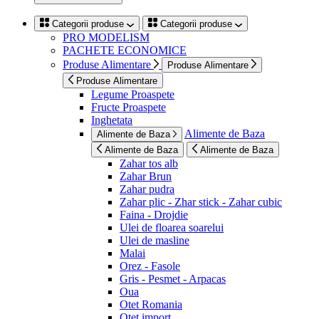
Categorii produse
Categorii produse
PRO MODELISM
PACHETE ECONOMICE
Produse Alimentare
Produse Alimentare
Produse Alimentare
Legume Proaspete
Fructe Proaspete
Inghetata
Alimente de Baza
Alimente de Baza
Alimente de Baza
Alimente de Baza
Zahar tos alb
Zahar Brun
Zahar pudra
Zahar plic - Zhar stick - Zahar cubic
Faina - Drojdie
Ulei de floarea soarelui
Ulei de masline
Malai
Orez - Fasole
Gris - Pesmet - Arpacas
Oua
Otet Romania
Otet import