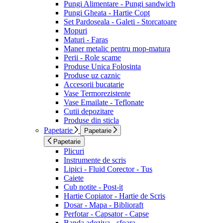
Pungi Alimentare - Pungi sandwich
Pungi Gheata - Hartie Copt
Set Pardoseala - Galeti - Storcatoare
Mopuri
Maturi - Faras
Maner metalic pentru mop-matura
Perii - Role scame
Produse Unica Folosinta
Produse uz caznic
Accesorii bucatarie
Vase Termorezistente
Vase Emailate - Teflonate
Cutii depozitare
Produse din sticla
Papetarie
Papetarie
Papetarie
Plicuri
Instrumente de scris
Lipici - Fluid Corector - Tus
Caiete
Cub notite - Post-it
Hartie Copiator - Hartie de Scris
Dosar - Mapa - Biblioraft
Perfotar - Capsator - Capse
Banda adeziva - sfoara