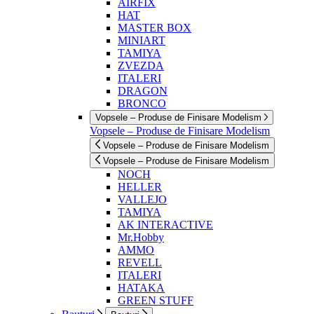
AIRFIX
HAT
MASTER BOX
MINIART
TAMIYA
ZVEZDA
ITALERI
DRAGON
BRONCO
Vopsele – Produse de Finisare Modelism
Vopsele – Produse de Finisare Modelism
Vopsele – Produse de Finisare Modelism
Vopsele – Produse de Finisare Modelism
NOCH
HELLER
VALLEJO
TAMIYA
AK INTERACTIVE
Mr.Hobby
AMMO
REVELL
ITALERI
HATAKA
GREEN STUFF