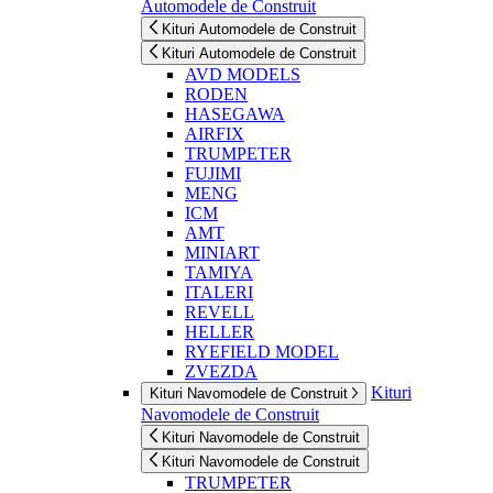
Automodele de Construit
Kituri Automodele de Construit
Kituri Automodele de Construit
AVD MODELS
RODEN
HASEGAWA
AIRFIX
TRUMPETER
FUJIMI
MENG
ICM
AMT
MINIART
TAMIYA
ITALERI
REVELL
HELLER
RYEFIELD MODEL
ZVEZDA
Kituri
Kituri Navomodele de Construit
Navomodele de Construit
Kituri Navomodele de Construit
Kituri Navomodele de Construit
TRUMPETER