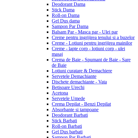
Deodorant Dama
Stick Dama
Roll-on Dama
Gel Dus dama
Sampon Par Dama
Balsam Par - Masca par - Ulei par
Creme pentru ingrijirea tenului si a buzelor
Creme - Lotiuni pentru ingrijirea mainilor
Creme - lapte corp - lotiuni corp - ulei
masaj
Crema de Baie - Spumant de Baie - Sare
de Baie
Lotiuni curatare & Demachiere
Servetele Demachiante
Dischete demachiante - Vata
Betisoare Urechi
Acetona
Servetele Umede
Crema Depilat - Benzi Depilat
Absorbante si tampoane
Deodorant Barbati
Stick Barbati
Roll-on Barbati
Gel Dus barbati
Sampon Par Barbati