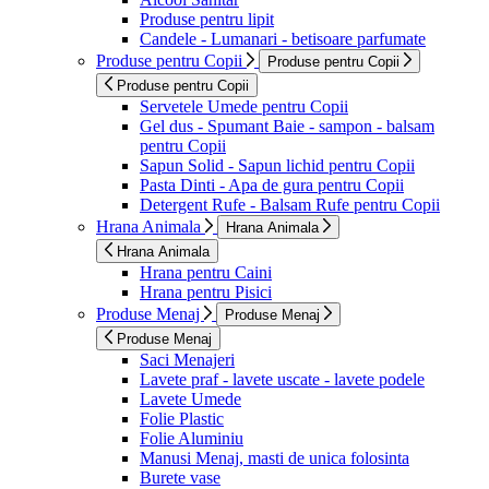
Produse pentru lipit
Candele - Lumanari - betisoare parfumate
Produse pentru Copii
Produse pentru Copii
Produse pentru Copii
Servetele Umede pentru Copii
Gel dus - Spumant Baie - sampon - balsam
pentru Copii
Sapun Solid - Sapun lichid pentru Copii
Pasta Dinti - Apa de gura pentru Copii
Detergent Rufe - Balsam Rufe pentru Copii
Hrana Animala
Hrana Animala
Hrana Animala
Hrana pentru Caini
Hrana pentru Pisici
Produse Menaj
Produse Menaj
Produse Menaj
Saci Menajeri
Lavete praf - lavete uscate - lavete podele
Lavete Umede
Folie Plastic
Folie Aluminiu
Manusi Menaj, masti de unica folosinta
Burete vase