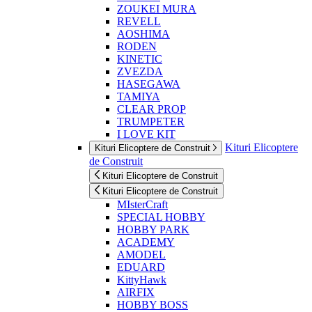
ZOUKEI MURA
REVELL
AOSHIMA
RODEN
KINETIC
ZVEZDA
HASEGAWA
TAMIYA
CLEAR PROP
TRUMPETER
I LOVE KIT
Kituri Elicoptere
Kituri Elicoptere de Construit
de Construit
Kituri Elicoptere de Construit
Kituri Elicoptere de Construit
MIsterCraft
SPECIAL HOBBY
HOBBY PARK
ACADEMY
AMODEL
EDUARD
KittyHawk
AIRFIX
HOBBY BOSS