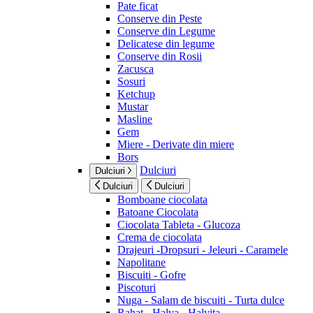
Pate ficat
Conserve din Peste
Conserve din Legume
Delicatese din legume
Conserve din Rosii
Zacusca
Sosuri
Ketchup
Mustar
Masline
Gem
Miere - Derivate din miere
Bors
Dulciuri
Dulciuri
Dulciuri
Dulciuri
Bomboane ciocolata
Batoane Ciocolata
Ciocolata Tableta - Glucoza
Crema de ciocolata
Drajeuri -Dropsuri - Jeleuri - Caramele
Napolitane
Biscuiti - Gofre
Piscoturi
Nuga - Salam de biscuiti - Turta dulce
Rahat - Halva - Halvita