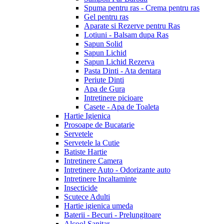
Spuma pentru ras - Crema pentru ras
Gel pentru ras
Aparate si Rezerve pentru Ras
Lotiuni - Balsam dupa Ras
Sapun Solid
Sapun Lichid
Sapun Lichid Rezerva
Pasta Dinti - Ata dentara
Periute Dinti
Apa de Gura
Intretinere picioare
Casete - Apa de Toaleta
Hartie Igienica
Prosoape de Bucatarie
Servetele
Servetele la Cutie
Batiste Hartie
Intretinere Camera
Intretinere Auto - Odorizante auto
Intretinere Incaltaminte
Insecticide
Scutece Adulti
Hartie igienica umeda
Baterii - Becuri - Prelungitoare
Alcool Sanitar