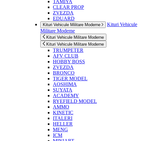
TAMIYA
CLEAR PROP
ZVEZDA
EDUARD
Kituri Vehicule
Kituri Vehicule Militare Moderne
Militare Moderne
Kituri Vehicule Militare Moderne
Kituri Vehicule Militare Moderne
TRUMPETER
AFV CLUB
HOBBY BOSS
ZVEZDA
BRONCO
TIGER MODEL
AOSHIMA
SUYATA
ACADEMY
RYEFIELD MODEL
AMMO
KINETIC
ITALERI
HELLER
MENG
ICM
MINIART