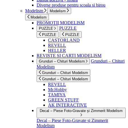
Diverse produse pentru scoala si birou
Modelism
Modelism
Modelism
PROMOTII MODELISM
PUZZLE
PUZZLE
PUZZLE
PUZZLE
CASTORLAND
REVELL
HELLER
REVISTE SI CARTI MODELISM
Grunduri – Chituri
Grunduri – Chituri Modelism
Modelism
Grunduri – Chituri Modelism
Grunduri – Chituri Modelism
REVELL
Mr.Hobby
TAMIYA
GREEN STUFF
AK INTERACTIVE
Decal – Piese Foto-Gravate și Zimmerit Modelism
Decal – Piese Foto-Gravate și Zimmerit
Modelism