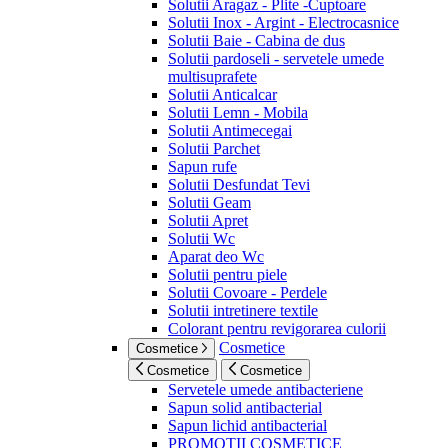
Solutii Aragaz - Plite -Cuptoare
Solutii Inox - Argint - Electrocasnice
Solutii Baie - Cabina de dus
Solutii pardoseli - servetele umede
multisuprafete
Solutii Anticalcar
Solutii Lemn - Mobila
Solutii Antimecegai
Solutii Parchet
Sapun rufe
Solutii Desfundat Tevi
Solutii Geam
Solutii Apret
Solutii Wc
Aparat deo Wc
Solutii pentru piele
Solutii Covoare - Perdele
Solutii intretinere textile
Colorant pentru revigorarea culorii
Cosmetice
Cosmetice
Cosmetice
Cosmetice
Servetele umede antibacteriene
Sapun solid antibacterial
Sapun lichid antibacterial
PROMOTII COSMETICE