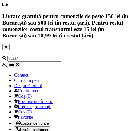
Livrare gratuită pentru comenzile de peste 150 lei (în
București) sau 500 lei (în restul țării). Pentru restul
comenzilor costul transportul este 15 lei (în
București) sau 18,99 lei (în restul țării).
Contact
Cum cumperi?
Despre Gemini
Contul meu
Coș
(
0
)
Produse noi în stoc
Preț isteț, promoții
Coș
(
0
)
Favorite
Costuri de livrare
Livrări telefonice