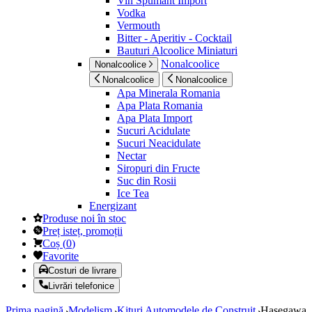
Vin Spumant Import
Vodka
Vermouth
Bitter - Aperitiv - Cocktail
Bauturi Alcoolice Miniaturi
Nonalcoolice
Nonalcoolice
Nonalcoolice
Nonalcoolice
Apa Minerala Romania
Apa Plata Romania
Apa Plata Import
Sucuri Acidulate
Sucuri Neacidulate
Nectar
Siropuri din Fructe
Suc din Rosii
Ice Tea
Energizant
Produse noi în stoc
Preț isteț, promoții
Coș
(
0
)
Favorite
Costuri de livrare
Livrări telefonice
Prima pagină
Modelism
Kituri Automodele de Construit
Hasegawa