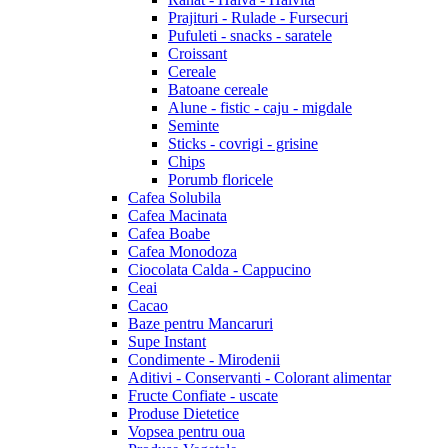
Prajituri - Rulade - Fursecuri
Pufuleti - snacks - saratele
Croissant
Cereale
Batoane cereale
Alune - fistic - caju - migdale
Seminte
Sticks - covrigi - grisine
Chips
Porumb floricele
Cafea Solubila
Cafea Macinata
Cafea Boabe
Cafea Monodoza
Ciocolata Calda - Cappucino
Ceai
Cacao
Baze pentru Mancaruri
Supe Instant
Condimente - Mirodenii
Aditivi - Conservanti - Colorant alimentar
Fructe Confiate - uscate
Produse Dietetice
Vopsea pentru oua