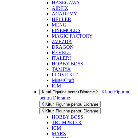
HASEGAWA
AIRFIX
ACADEMY
HELLER
MENG
FINEMOLDS
MAGIC FACTORY
ZVEZDA
DRAGON
REVELL
ITALERI
HOBBY BOSS
TAMIYA
I LOVE KIT
MisterCraft
ICM
Kituri Figurine
Kituri Figurine pentru Diorame
pentru Diorame
Kituri Figurine pentru Diorame
Kituri Figurine pentru Diorame
HOBBY BOSS
TRUMPETER
ICM
MARS