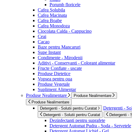
Porumb floricele
Cafea Solubila
Cafea Macinata
Cafea Boabe
Cafea Monodoza
Ciocolata Calda - Cappucino
Ceai
Cacao
Baze pentru Mancaruri
Supe Instant
Condimente - Mirodenii
Aditivi - Conservanti - Colorant alimentar
Fructe Confiate - uscate
Produse Dietetice
Vopsea pentru oua
Produse Vegetale
Supliment Alimentar
Produse Nealimentare
Produse Nealimentare
Produse Nealimentare
Detergenti - Sol
Detergenti - Solutii pentru Curatat
Detergenti - Solutii pentru Curatat
Detergenti - 
Dezinfectanti pentru suprafete
Detergent Automat Pudra - Soda - Servetele
Detergent Automat Lichid - Gel