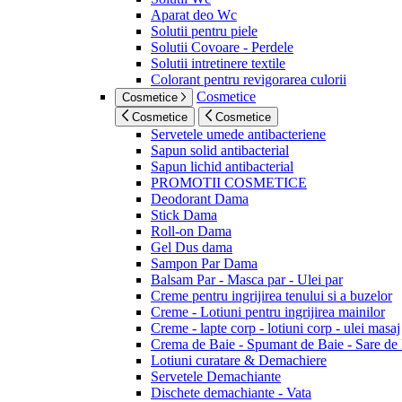
Aparat deo Wc
Solutii pentru piele
Solutii Covoare - Perdele
Solutii intretinere textile
Colorant pentru revigorarea culorii
Cosmetice
Cosmetice
Cosmetice
Cosmetice
Servetele umede antibacteriene
Sapun solid antibacterial
Sapun lichid antibacterial
PROMOTII COSMETICE
Deodorant Dama
Stick Dama
Roll-on Dama
Gel Dus dama
Sampon Par Dama
Balsam Par - Masca par - Ulei par
Creme pentru ingrijirea tenului si a buzelor
Creme - Lotiuni pentru ingrijirea mainilor
Creme - lapte corp - lotiuni corp - ulei masaj
Crema de Baie - Spumant de Baie - Sare de
Lotiuni curatare & Demachiere
Servetele Demachiante
Dischete demachiante - Vata