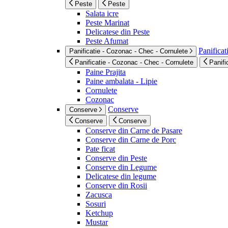
Peste
Peste
Salata icre
Peste Marinat
Delicatese din Peste
Peste Afumat
Panificat
Panificatie - Cozonac - Chec - Cornulete
Panificatie - Cozonac - Chec - Cornulete
Panifi
Paine Prajita
Paine ambalata - Lipie
Cornulete
Cozonac
Conserve
Conserve
Conserve
Conserve
Conserve din Carne de Pasare
Conserve din Carne de Porc
Pate ficat
Conserve din Peste
Conserve din Legume
Delicatese din legume
Conserve din Rosii
Zacusca
Sosuri
Ketchup
Mustar