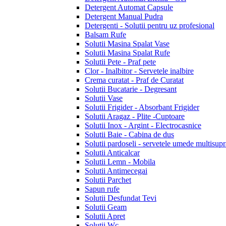
Detergent Automat Capsule
Detergent Manual Pudra
Detergenti - Solutii pentru uz profesional
Balsam Rufe
Solutii Masina Spalat Vase
Solutii Masina Spalat Rufe
Solutii Pete - Praf pete
Clor - Inalbitor - Servetele inalbire
Crema curatat - Praf de Curatat
Solutii Bucatarie - Degresant
Solutii Vase
Solutii Frigider - Absorbant Frigider
Solutii Aragaz - Plite -Cuptoare
Solutii Inox - Argint - Electrocasnice
Solutii Baie - Cabina de dus
Solutii pardoseli - servetele umede multisupr
Solutii Anticalcar
Solutii Lemn - Mobila
Solutii Antimecegai
Solutii Parchet
Sapun rufe
Solutii Desfundat Tevi
Solutii Geam
Solutii Apret
Solutii Wc