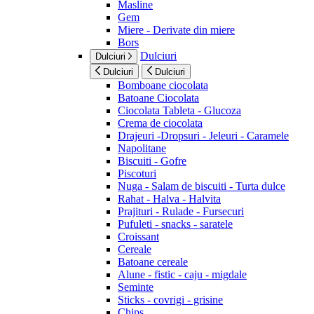
Masline
Gem
Miere - Derivate din miere
Bors
Dulciuri
Dulciuri
Dulciuri
Dulciuri
Bomboane ciocolata
Batoane Ciocolata
Ciocolata Tableta - Glucoza
Crema de ciocolata
Drajeuri -Dropsuri - Jeleuri - Caramele
Napolitane
Biscuiti - Gofre
Piscoturi
Nuga - Salam de biscuiti - Turta dulce
Rahat - Halva - Halvita
Prajituri - Rulade - Fursecuri
Pufuleti - snacks - saratele
Croissant
Cereale
Batoane cereale
Alune - fistic - caju - migdale
Seminte
Sticks - covrigi - grisine
Chips