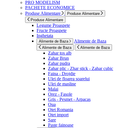
PRO MODELISM
PACHETE ECONOMICE
Produse Alimentare
Produse Alimentare
Produse Alimentare
Legume Proaspete
Fructe Proaspete
Inghetata
Alimente de Baza
Alimente de Baza
Alimente de Baza
Alimente de Baza
Zahar tos alb
Zahar Brun
Zahar pudra
Zahar plic - Zhar stick - Zahar cubic
Faina - Drojdie
Ulei de floarea soarelui
Ulei de masline
Malai
Orez - Fasole
Gris - Pesmet - Arpacas
Oua
Otet Romania
Otet import
Sare
Paste fainoase