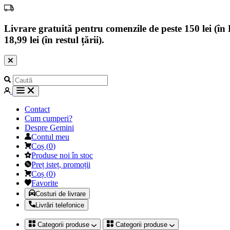
Livrare gratuită pentru comenzile de peste 150 lei (în B
18,99 lei (în restul țării).
Contact
Cum cumperi?
Despre Gemini
Contul meu
Coș
(
0
)
Produse noi în stoc
Preț isteț, promoții
Coș
(
0
)
Favorite
Costuri de livrare
Livrări telefonice
Categorii produse
Categorii produse