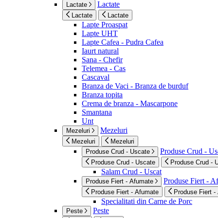
Lactate
Lactate
Lactate
Lactate
Lapte Proaspat
Lapte UHT
Lapte Cafea - Pudra Cafea
Iaurt natural
Sana - Chefir
Telemea - Cas
Cascaval
Branza de Vaci - Branza de burduf
Branza topita
Crema de branza - Mascarpone
Smantana
Unt
Mezeluri
Mezeluri
Mezeluri
Mezeluri
Produse Crud - Us
Produse Crud - Uscate
Produse Crud - Uscate
Produse Crud - 
Salam Crud - Uscat
Produse Fiert - 
Produse Fiert - Afumate
Produse Fiert - Afumate
Produse Fiert -
Specialitati din Carne de Porc
Peste
Peste