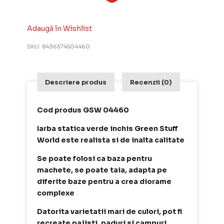
Adaugă în Wishlist
SKU:
8436574504460
Descriere produs
Recenzii (0)
Cod produs GSW 04460
Iarba statica verde inchis Green Stuff
World este realista si de inalta calitate
Se poate folosi ca baza pentru
machete, se poate taia, adapta pe
diferite baze pentru a crea diorame
complexe
Datorita varietatii mari de culori, pot fi
recreate pajisti, paduri si campuri