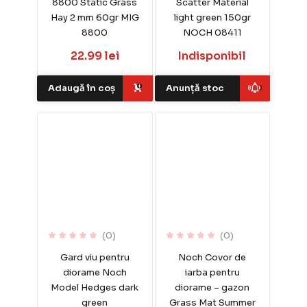
8800 Static Grass
Scatter Material
Hay 2 mm 60gr MIG
light green 150gr
8800
NOCH 08411
22.99 lei
Indisponibil
Adaugă în coș
Anunță stoc
(0)
(0)
Gard viu pentru
Noch Covor de
diorame Noch
iarba pentru
Model Hedges dark
diorame – gazon
green
Grass Mat Summer