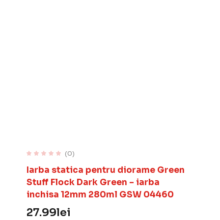
(0)
Iarba statica pentru diorame Green
Stuff Flock Dark Green – iarba
inchisa 12mm 280ml GSW 04460
27.99
lei