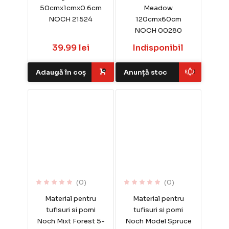
50cmx1cmx0.6cm
Meadow
NOCH 21524
120cmx60cm
NOCH 00280
39.99 lei
Indisponibil
Adaugă în coș
Anunță stoc
(0)
(0)
Material pentru
Material pentru
tufisuri si pomi
tufisuri si pomi
Noch Mixt Forest 5-
Noch Model Spruce