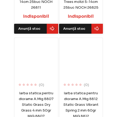
14cm 25buc NOCH
Trees molizi 5-14cm
26811
25buc NOCH 26825
Indisponibil
Indisponibil
Anunță stoc
Anunță stoc
(0)
(0)
Iarba statica pentru
Iarba statica pentru
diorame A.Mig 8807
diorame A.Mig 8812
Static Grass Dry
Static Grass Vibrant
Grass 4 mm 50gr
Spring 2 mm 60gr
MIG 8807
MIG 8812