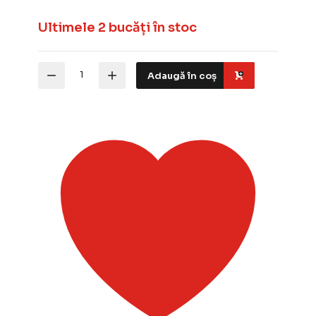
Ultimele 2 bucăți în stoc
Cantitate
Adaugă în coș
Iarba
statica
pentru
diorame
Green
Stuff
Flock
Dark
Green
-
iarba
inchisa
12mm
280ml
GSW
04460