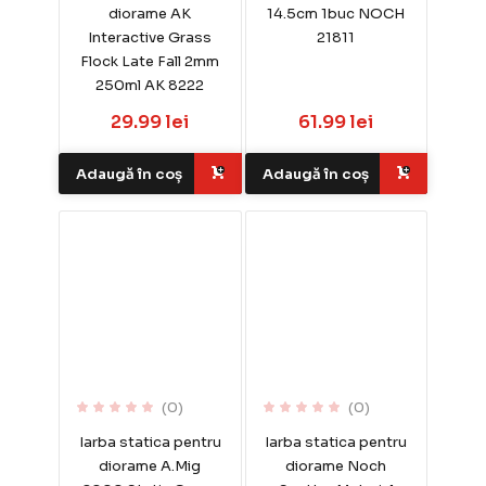
diorame AK
14.5cm 1buc NOCH
Interactive Grass
21811
Flock Late Fall 2mm
250ml AK 8222
29.99 lei
61.99 lei
Adaugă în coș
Adaugă în coș
(0)
(0)
Iarba statica pentru
Iarba statica pentru
diorame A.Mig
diorame Noch