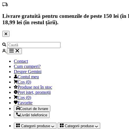
Livrare gratuită pentru comenzile de peste 150 lei (în B
18,99 lei (în restul țării).
Contact
Cum cumperi?
Despre Gemini
Contul meu
Coș
(
0
)
Produse noi în stoc
Preț isteț, promoții
Coș
(
0
)
Favorite
Costuri de livrare
Livrări telefonice
Categorii produse
Categorii produse