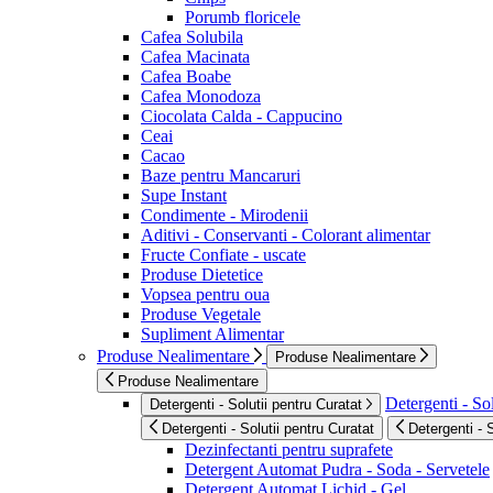
Porumb floricele
Cafea Solubila
Cafea Macinata
Cafea Boabe
Cafea Monodoza
Ciocolata Calda - Cappucino
Ceai
Cacao
Baze pentru Mancaruri
Supe Instant
Condimente - Mirodenii
Aditivi - Conservanti - Colorant alimentar
Fructe Confiate - uscate
Produse Dietetice
Vopsea pentru oua
Produse Vegetale
Supliment Alimentar
Produse Nealimentare
Produse Nealimentare
Produse Nealimentare
Detergenti - Sol
Detergenti - Solutii pentru Curatat
Detergenti - Solutii pentru Curatat
Detergenti - 
Dezinfectanti pentru suprafete
Detergent Automat Pudra - Soda - Servetele
Detergent Automat Lichid - Gel