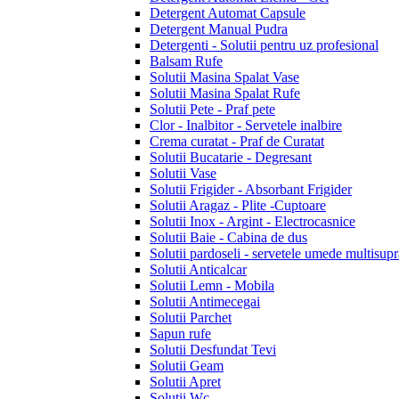
Detergent Automat Capsule
Detergent Manual Pudra
Detergenti - Solutii pentru uz profesional
Balsam Rufe
Solutii Masina Spalat Vase
Solutii Masina Spalat Rufe
Solutii Pete - Praf pete
Clor - Inalbitor - Servetele inalbire
Crema curatat - Praf de Curatat
Solutii Bucatarie - Degresant
Solutii Vase
Solutii Frigider - Absorbant Frigider
Solutii Aragaz - Plite -Cuptoare
Solutii Inox - Argint - Electrocasnice
Solutii Baie - Cabina de dus
Solutii pardoseli - servetele umede multisupr
Solutii Anticalcar
Solutii Lemn - Mobila
Solutii Antimecegai
Solutii Parchet
Sapun rufe
Solutii Desfundat Tevi
Solutii Geam
Solutii Apret
Solutii Wc