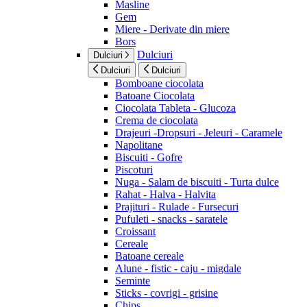
Masline
Gem
Miere - Derivate din miere
Bors
Dulciuri
Dulciuri
Dulciuri
Dulciuri
Bomboane ciocolata
Batoane Ciocolata
Ciocolata Tableta - Glucoza
Crema de ciocolata
Drajeuri -Dropsuri - Jeleuri - Caramele
Napolitane
Biscuiti - Gofre
Piscoturi
Nuga - Salam de biscuiti - Turta dulce
Rahat - Halva - Halvita
Prajituri - Rulade - Fursecuri
Pufuleti - snacks - saratele
Croissant
Cereale
Batoane cereale
Alune - fistic - caju - migdale
Seminte
Sticks - covrigi - grisine
Chips