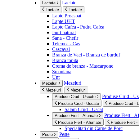
Lactate
Lactate
Lactate
Lactate
Lapte Proaspat
Lapte UHT
Lapte Cafea - Pudra Cafea
Iaurt natural
Sana - Chefir
Telemea - Cas
Cascaval
Branza de Vaci - Branza de burduf
Branza topita
Crema de branza - Mascarpone
Smantana
Unt
Mezeluri
Mezeluri
Mezeluri
Mezeluri
Produse Crud - Us
Produse Crud - Uscate
Produse Crud - Uscate
Produse Crud - 
Salam Crud - Uscat
Produse Fiert - 
Produse Fiert - Afumate
Produse Fiert - Afumate
Produse Fiert -
Specialitati din Carne de Porc
Peste
Peste