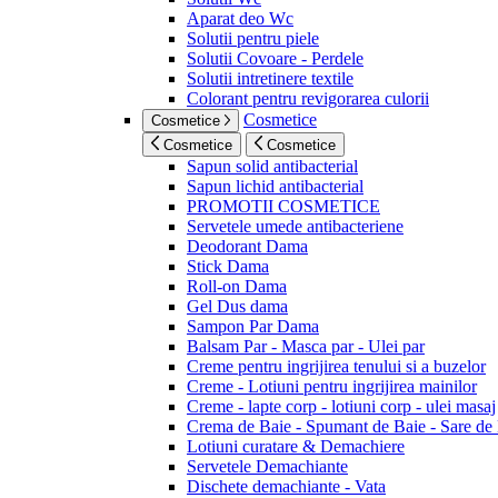
Aparat deo Wc
Solutii pentru piele
Solutii Covoare - Perdele
Solutii intretinere textile
Colorant pentru revigorarea culorii
Cosmetice
Cosmetice
Cosmetice
Cosmetice
Sapun solid antibacterial
Sapun lichid antibacterial
PROMOTII COSMETICE
Servetele umede antibacteriene
Deodorant Dama
Stick Dama
Roll-on Dama
Gel Dus dama
Sampon Par Dama
Balsam Par - Masca par - Ulei par
Creme pentru ingrijirea tenului si a buzelor
Creme - Lotiuni pentru ingrijirea mainilor
Creme - lapte corp - lotiuni corp - ulei masaj
Crema de Baie - Spumant de Baie - Sare de
Lotiuni curatare & Demachiere
Servetele Demachiante
Dischete demachiante - Vata