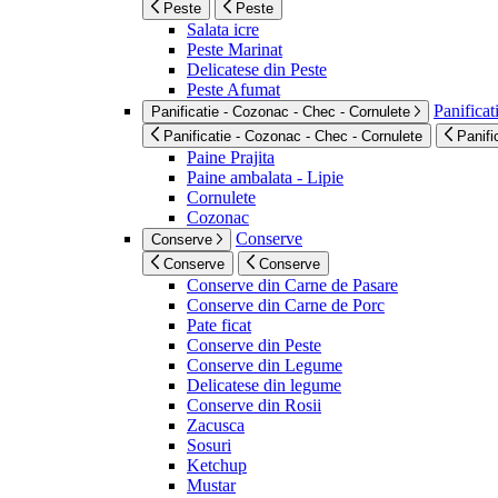
Peste
Peste
Salata icre
Peste Marinat
Delicatese din Peste
Peste Afumat
Panificat
Panificatie - Cozonac - Chec - Cornulete
Panificatie - Cozonac - Chec - Cornulete
Panifi
Paine Prajita
Paine ambalata - Lipie
Cornulete
Cozonac
Conserve
Conserve
Conserve
Conserve
Conserve din Carne de Pasare
Conserve din Carne de Porc
Pate ficat
Conserve din Peste
Conserve din Legume
Delicatese din legume
Conserve din Rosii
Zacusca
Sosuri
Ketchup
Mustar