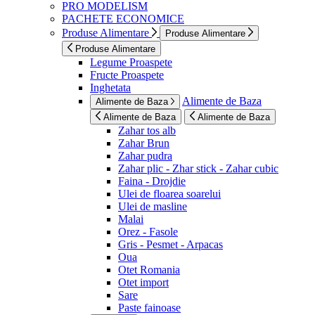
PRO MODELISM
PACHETE ECONOMICE
Produse Alimentare
Produse Alimentare
Produse Alimentare
Legume Proaspete
Fructe Proaspete
Inghetata
Alimente de Baza
Alimente de Baza
Alimente de Baza
Alimente de Baza
Zahar tos alb
Zahar Brun
Zahar pudra
Zahar plic - Zhar stick - Zahar cubic
Faina - Drojdie
Ulei de floarea soarelui
Ulei de masline
Malai
Orez - Fasole
Gris - Pesmet - Arpacas
Oua
Otet Romania
Otet import
Sare
Paste fainoase