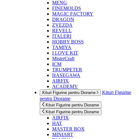
MENG
FINEMOLDS
MAGIC FACTORY
DRAGON
ZVEZDA
REVELL
ITALERI
HOBBY BOSS
TAMIYA
I LOVE KIT
MisterCraft
ICM
TRUMPETER
HASEGAWA
AIRFIX
ACADEMY
Kituri Figurine
Kituri Figurine pentru Diorame
pentru Diorame
Kituri Figurine pentru Diorame
Kituri Figurine pentru Diorame
AIRFIX
HAT
MASTER BOX
MINIART