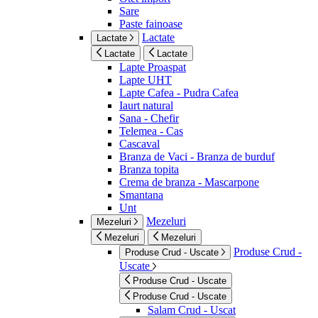
Sare
Paste fainoase
Lactate
Lactate
Lactate
Lactate
Lapte Proaspat
Lapte UHT
Lapte Cafea - Pudra Cafea
Iaurt natural
Sana - Chefir
Telemea - Cas
Cascaval
Branza de Vaci - Branza de burduf
Branza topita
Crema de branza - Mascarpone
Smantana
Unt
Mezeluri
Mezeluri
Mezeluri
Mezeluri
Produse Crud -
Produse Crud - Uscate
Uscate
Produse Crud - Uscate
Produse Crud - Uscate
Salam Crud - Uscat