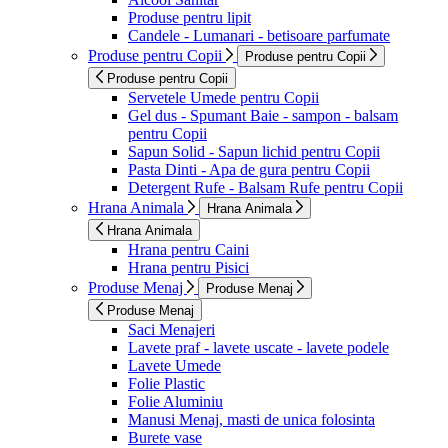
Produse pentru lipit
Candele - Lumanari - betisoare parfumate
Produse pentru Copii
Produse pentru Copii
Produse pentru Copii
Servetele Umede pentru Copii
Gel dus - Spumant Baie - sampon - balsam
pentru Copii
Sapun Solid - Sapun lichid pentru Copii
Pasta Dinti - Apa de gura pentru Copii
Detergent Rufe - Balsam Rufe pentru Copii
Hrana Animala
Hrana Animala
Hrana Animala
Hrana pentru Caini
Hrana pentru Pisici
Produse Menaj
Produse Menaj
Produse Menaj
Saci Menajeri
Lavete praf - lavete uscate - lavete podele
Lavete Umede
Folie Plastic
Folie Aluminiu
Manusi Menaj, masti de unica folosinta
Burete vase