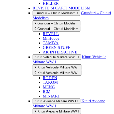
HELLER
REVISTE SI CARTI MODELISM
Grunduri – Chituri
Grunduri – Chituri Modelism
Modelism
Grunduri – Chituri Modelism
Grunduri – Chituri Modelism
REVELL
Mr.Hobby
TAMIYA
GREEN STUFF
AK INTERACTIVE
Kituri Vehicule
Kituri Vehicule Militare WW I
Militare WW I
Kituri Vehicule Militare WW I
Kituri Vehicule Militare WW I
RODEN
TAKOM
MENG
ICM
MINIART
Kituri Avioane
Kituri Avioane Militare WW I
Militare WW I
Kituri Avioane Militare WW I