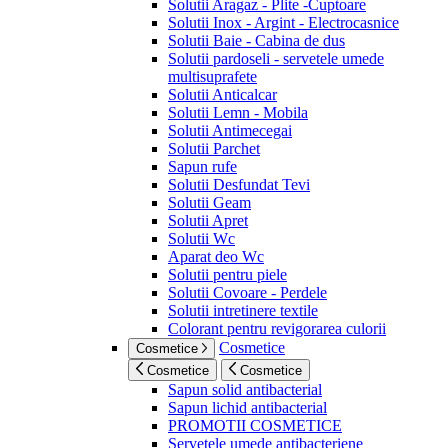
Solutii Aragaz - Plite -Cuptoare
Solutii Inox - Argint - Electrocasnice
Solutii Baie - Cabina de dus
Solutii pardoseli - servetele umede
multisuprafete
Solutii Anticalcar
Solutii Lemn - Mobila
Solutii Antimecegai
Solutii Parchet
Sapun rufe
Solutii Desfundat Tevi
Solutii Geam
Solutii Apret
Solutii Wc
Aparat deo Wc
Solutii pentru piele
Solutii Covoare - Perdele
Solutii intretinere textile
Colorant pentru revigorarea culorii
Cosmetice
Cosmetice
Cosmetice
Cosmetice
Sapun solid antibacterial
Sapun lichid antibacterial
PROMOTII COSMETICE
Servetele umede antibacteriene