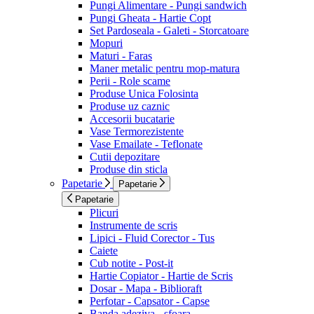
Pungi Alimentare - Pungi sandwich
Pungi Gheata - Hartie Copt
Set Pardoseala - Galeti - Storcatoare
Mopuri
Maturi - Faras
Maner metalic pentru mop-matura
Perii - Role scame
Produse Unica Folosinta
Produse uz caznic
Accesorii bucatarie
Vase Termorezistente
Vase Emailate - Teflonate
Cutii depozitare
Produse din sticla
Papetarie
Papetarie
Papetarie
Plicuri
Instrumente de scris
Lipici - Fluid Corector - Tus
Caiete
Cub notite - Post-it
Hartie Copiator - Hartie de Scris
Dosar - Mapa - Biblioraft
Perfotar - Capsator - Capse
Banda adeziva - sfoara