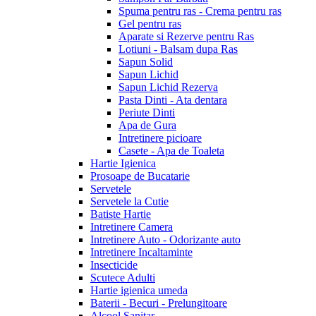
Spuma pentru ras - Crema pentru ras
Gel pentru ras
Aparate si Rezerve pentru Ras
Lotiuni - Balsam dupa Ras
Sapun Solid
Sapun Lichid
Sapun Lichid Rezerva
Pasta Dinti - Ata dentara
Periute Dinti
Apa de Gura
Intretinere picioare
Casete - Apa de Toaleta
Hartie Igienica
Prosoape de Bucatarie
Servetele
Servetele la Cutie
Batiste Hartie
Intretinere Camera
Intretinere Auto - Odorizante auto
Intretinere Incaltaminte
Insecticide
Scutece Adulti
Hartie igienica umeda
Baterii - Becuri - Prelungitoare
Alcool Sanitar