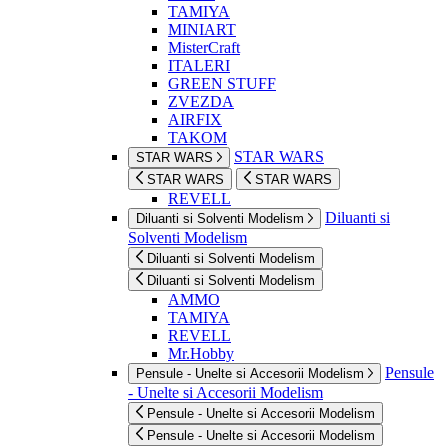
TAMIYA
MINIART
MisterCraft
ITALERI
GREEN STUFF
ZVEZDA
AIRFIX
TAKOM
STAR WARS
STAR WARS
STAR WARS
STAR WARS
REVELL
Diluanti si
Diluanti si Solventi Modelism
Solventi Modelism
Diluanti si Solventi Modelism
Diluanti si Solventi Modelism
AMMO
TAMIYA
REVELL
Mr.Hobby
Pensule
Pensule - Unelte si Accesorii Modelism
- Unelte si Accesorii Modelism
Pensule - Unelte si Accesorii Modelism
Pensule - Unelte si Accesorii Modelism