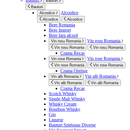
Bauturi
Bauturi
Bauturi
Alcoolice
Alcoolice
Alcoolice
Alcoolice
Bere Romania
Bere Import
Bere fara alcool
Vin rosu Romania
Vin rosu Romania
Vin rosu Romania
Vin rosu Romania
Crama Recas
Vin rose Romania
Vin rose Romania
Vin rose Romania
Vin rose Romania
Crama Oprisor
Vin alb Romania
Vin alb Romania
Vin alb Romania
Vin alb Romania
Crama Recas
Scotch Whisky
Single Malt Whisky
Whisky Cream
Bourbon Whisky
Gin
Liqueur
Bauturi Spirtoase Diverse