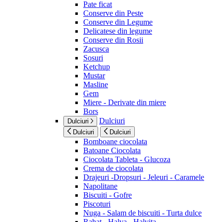
Pate ficat
Conserve din Peste
Conserve din Legume
Delicatese din legume
Conserve din Rosii
Zacusca
Sosuri
Ketchup
Mustar
Masline
Gem
Miere - Derivate din miere
Bors
Dulciuri
Dulciuri
Dulciuri
Dulciuri
Bomboane ciocolata
Batoane Ciocolata
Ciocolata Tableta - Glucoza
Crema de ciocolata
Drajeuri -Dropsuri - Jeleuri - Caramele
Napolitane
Biscuiti - Gofre
Piscoturi
Nuga - Salam de biscuiti - Turta dulce
Rahat - Halva - Halvita