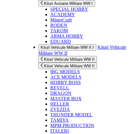
Kituri Avioane Militare WW I
SPECIAL HOBBY
ACADEMY
MisterCraft
RODEN
TAKOM
ARMA HOBBY
EDUARD
Kituri Vehicule
Kituri Vehicule Militare WW II
Militare WW II
Kituri Vehicule Militare WW II
Kituri Vehicule Militare WW II
IBG MODELS
ACE MODELS
HOBBY BOSS
REVELL
DRAGON
MASTER BOX
HELLER
ZVEZDA
THUNDER MODEL
TAMIYA
MPM PRODUCTION
ITALERI