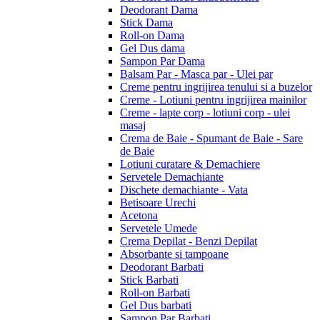
Deodorant Dama
Stick Dama
Roll-on Dama
Gel Dus dama
Sampon Par Dama
Balsam Par - Masca par - Ulei par
Creme pentru ingrijirea tenului si a buzelor
Creme - Lotiuni pentru ingrijirea mainilor
Creme - lapte corp - lotiuni corp - ulei
masaj
Crema de Baie - Spumant de Baie - Sare
de Baie
Lotiuni curatare & Demachiere
Servetele Demachiante
Dischete demachiante - Vata
Betisoare Urechi
Acetona
Servetele Umede
Crema Depilat - Benzi Depilat
Absorbante si tampoane
Deodorant Barbati
Stick Barbati
Roll-on Barbati
Gel Dus barbati
Sampon Par Barbati