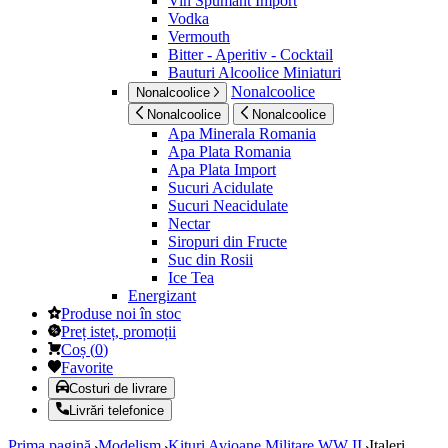
Vin Spumant Import
Vodka
Vermouth
Bitter - Aperitiv - Cocktail
Bauturi Alcoolice Miniaturi
Nonalcoolice
Nonalcoolice
Nonalcoolice
Nonalcoolice
Apa Minerala Romania
Apa Plata Romania
Apa Plata Import
Sucuri Acidulate
Sucuri Neacidulate
Nectar
Siropuri din Fructe
Suc din Rosii
Ice Tea
Energizant
Produse noi în stoc
Preț isteț, promoții
Coș
(
0
)
Favorite
Costuri de livrare
Livrări telefonice
Prima pagină
Modelism
Kituri Avioane Militare WW II
Italeri