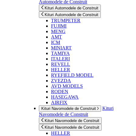
Automodele de Construit
Kituri Automodele de Construit
Kituri Automodele de Construit
TRUMPETER
FUJIMI
MENG
AMT
ICM
MINIART
TAMIYA
ITALERI
REVELL
HELLER
RYEFIELD MODEL
ZVEZDA
AVD MODELS
RODEN
HASEGAWA
AIRFIX
Kituri
Kituri Navomodele de Construit
Navomodele de Construit
Kituri Navomodele de Construit
Kituri Navomodele de Construit
HELLER