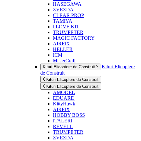
HASEGAWA
ZVEZDA
CLEAR PROP
TAMIYA
I LOVE KIT
TRUMPETER
MAGIC FACTORY
AIRFIX
HELLER
ICM
MisterCraft
Kituri Elicoptere
Kituri Elicoptere de Construit
de Construit
Kituri Elicoptere de Construit
Kituri Elicoptere de Construit
AMODEL
EDUARD
KittyHawk
AIRFIX
HOBBY BOSS
ITALERI
REVELL
TRUMPETER
ZVEZDA