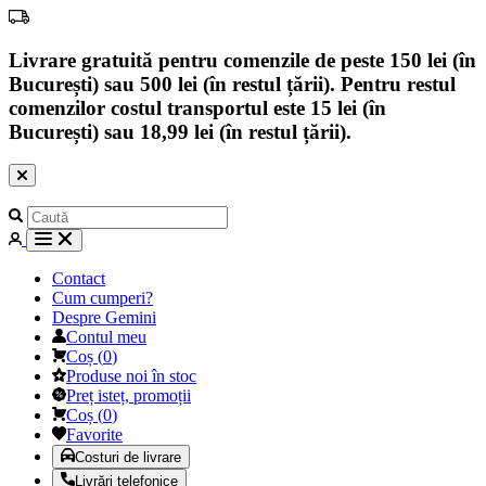
Livrare gratuită pentru comenzile de peste 150 lei (în
București) sau 500 lei (în restul țării). Pentru restul
comenzilor costul transportul este 15 lei (în
București) sau 18,99 lei (în restul țării).
Contact
Cum cumperi?
Despre Gemini
Contul meu
Coș
(
0
)
Produse noi în stoc
Preț isteț, promoții
Coș
(
0
)
Favorite
Costuri de livrare
Livrări telefonice