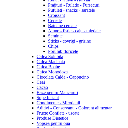
Prajituri - Rulade - Fursecuri
Pufuleti - snacks - saratele
Croissant
Cereale
Batoane cereale
Alune - fistic - caju - migdale
Seminte
Sticks - covrigi - grisine
Chips
Porumb floricele
Cafea Solubila
Cafea Macinata
Cafea Boabe
Cafea Monodoza
Ciocolata Calda - Cappucino
Ceai
Cacao
Baze pentru Mancaruri
Supe Instant
Condimente - Mirodenii
Aditivi - Conservanti - Colorant alimentar
Fructe Confiate - uscate
Produse Dietetice
Vopsea pentru oua