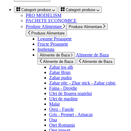
Categorii produse
Categorii produse
PRO MODELISM
PACHETE ECONOMICE
Produse Alimentare
Produse Alimentare
Produse Alimentare
Legume Proaspete
Fructe Proaspete
Inghetata
Alimente de Baza
Alimente de Baza
Alimente de Baza
Alimente de Baza
Zahar tos alb
Zahar Brun
Zahar pudra
Zahar plic - Zhar stick - Zahar cubic
Faina - Drojdie
Ulei de floarea soarelui
Ulei de masline
Malai
Orez - Fasole
Gris - Pesmet - Arpacas
Oua
Otet Romania
Otet import