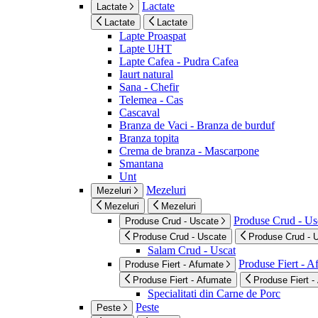
Lactate
Lactate
Lactate
Lactate
Lapte Proaspat
Lapte UHT
Lapte Cafea - Pudra Cafea
Iaurt natural
Sana - Chefir
Telemea - Cas
Cascaval
Branza de Vaci - Branza de burduf
Branza topita
Crema de branza - Mascarpone
Smantana
Unt
Mezeluri
Mezeluri
Mezeluri
Mezeluri
Produse Crud - Us
Produse Crud - Uscate
Produse Crud - Uscate
Produse Crud - 
Salam Crud - Uscat
Produse Fiert - 
Produse Fiert - Afumate
Produse Fiert - Afumate
Produse Fiert -
Specialitati din Carne de Porc
Peste
Peste