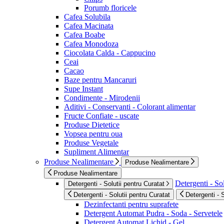
Porumb floricele
Cafea Solubila
Cafea Macinata
Cafea Boabe
Cafea Monodoza
Ciocolata Calda - Cappucino
Ceai
Cacao
Baze pentru Mancaruri
Supe Instant
Condimente - Mirodenii
Aditivi - Conservanti - Colorant alimentar
Fructe Confiate - uscate
Produse Dietetice
Vopsea pentru oua
Produse Vegetale
Supliment Alimentar
Produse Nealimentare
Produse Nealimentare
Produse Nealimentare
Detergenti - Sol
Detergenti - Solutii pentru Curatat
Detergenti - Solutii pentru Curatat
Detergenti - 
Dezinfectanti pentru suprafete
Detergent Automat Pudra - Soda - Servetele
Detergent Automat Lichid - Gel