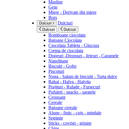
Masline
Gem
Miere - Derivate din miere
Bors
Dulciuri
Dulciuri
Dulciuri
Dulciuri
Bomboane ciocolata
Batoane Ciocolata
Ciocolata Tableta - Glucoza
Crema de ciocolata
Drajeuri -Dropsuri - Jeleuri - Caramele
Napolitane
Biscuiti - Gofre
Piscoturi
Nuga - Salam de biscuiti - Turta dulce
Rahat - Halva - Halvita
Prajituri - Rulade - Fursecuri
Pufuleti - snacks - saratele
Croissant
Cereale
Batoane cereale
Alune - fistic - caju - migdale
Seminte
Sticks - covrigi - grisine
Chips