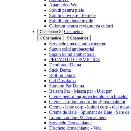
Aparat deo Wc
Solutii pentru piele
Solutii Covoare - Perdele
Solutii intretinere textile
Colorant pentru revigorarea culorii
Cosmetice
Cosmetice
Cosmetice
Cosmetice
Servetele umede antibacteriene
Sapun solid antibacterial
Sapun lichid antibacterial
PROMOTII COSMETICE
Deodorant Dama
Stick Dama
Roll-on Dama
Gel Dus dama
Sampon Par Dama
Balsam Par - Masca par - Ulei par
Creme pentru ingrijirea tenului si a buzelor
Creme - Lotiuni pentru ingrijirea mainilor
Creme - lapte corp - lotiuni corp - ulei masaj
Crema de Baie - Spumant de Baie - Sare de
Lotiuni curatare & Demachiere
Servetele Demachiante
Dischete demachiante - Vata