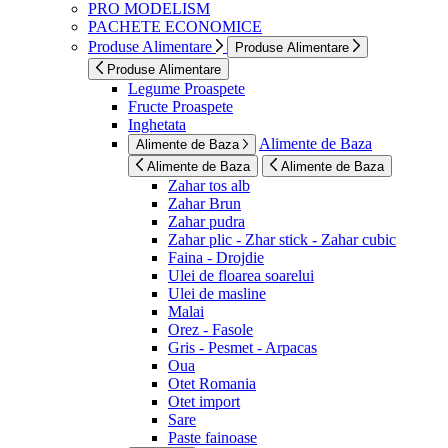
PRO MODELISM
PACHETE ECONOMICE
Produse Alimentare
Produse Alimentare
Produse Alimentare
Legume Proaspete
Fructe Proaspete
Inghetata
Alimente de Baza
Alimente de Baza
Alimente de Baza
Alimente de Baza
Zahar tos alb
Zahar Brun
Zahar pudra
Zahar plic - Zhar stick - Zahar cubic
Faina - Drojdie
Ulei de floarea soarelui
Ulei de masline
Malai
Orez - Fasole
Gris - Pesmet - Arpacas
Oua
Otet Romania
Otet import
Sare
Paste fainoase