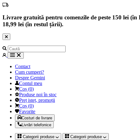
Livrare gratuită pentru comenzile de peste 150 lei (în B
18,99 lei (în restul țării).
Contact
Cum cumperi?
Despre Gemini
Contul meu
Coș
(
0
)
Produse noi în stoc
Preț isteț, promoții
Coș
(
0
)
Favorite
Costuri de livrare
Livrări telefonice
Categorii produse
Categorii produse