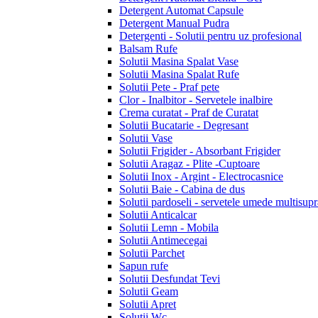
Detergent Automat Capsule
Detergent Manual Pudra
Detergenti - Solutii pentru uz profesional
Balsam Rufe
Solutii Masina Spalat Vase
Solutii Masina Spalat Rufe
Solutii Pete - Praf pete
Clor - Inalbitor - Servetele inalbire
Crema curatat - Praf de Curatat
Solutii Bucatarie - Degresant
Solutii Vase
Solutii Frigider - Absorbant Frigider
Solutii Aragaz - Plite -Cuptoare
Solutii Inox - Argint - Electrocasnice
Solutii Baie - Cabina de dus
Solutii pardoseli - servetele umede multisupr
Solutii Anticalcar
Solutii Lemn - Mobila
Solutii Antimecegai
Solutii Parchet
Sapun rufe
Solutii Desfundat Tevi
Solutii Geam
Solutii Apret
Solutii Wc