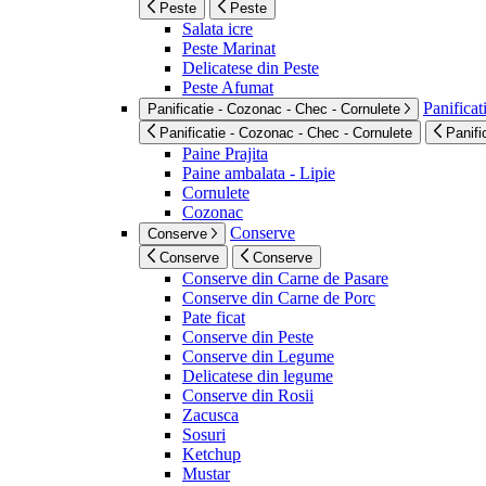
Peste
Peste
Salata icre
Peste Marinat
Delicatese din Peste
Peste Afumat
Panificat
Panificatie - Cozonac - Chec - Cornulete
Panificatie - Cozonac - Chec - Cornulete
Panifi
Paine Prajita
Paine ambalata - Lipie
Cornulete
Cozonac
Conserve
Conserve
Conserve
Conserve
Conserve din Carne de Pasare
Conserve din Carne de Porc
Pate ficat
Conserve din Peste
Conserve din Legume
Delicatese din legume
Conserve din Rosii
Zacusca
Sosuri
Ketchup
Mustar