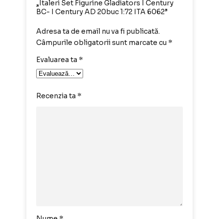
„Italeri Set Figurine Gladiators I Century
BC- I Century AD 20buc 1:72 ITA 6062”
Adresa ta de email nu va fi publicată.
Câmpurile obligatorii sunt marcate cu
*
Evaluarea ta
*
Recenzia ta
*
Nume
*