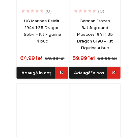
(0)
(0)
US Marines Peleliu
German Frozen
1944 1:35 Dragon
Battleground
6554 – Kit Figurine
Moscow 1941 1:35
4 buc
Dragon 6190 – Kit
Figurine 4 buc
64.99 lei
59.99 lei
69.99 lei
69.99 lei
Adaugă în coș
Adaugă în coș