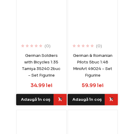
(0)
(0)
German Soldiers
German & Romanian
with Bicycles 1:35
Pilots 5buc 1:48
Tamiya 35240 2buc
MiniArt 49024 – Set
– Set Figurine
Figurine
34.99 lei
59.99 lei
Adaugă în coș
Adaugă în coș