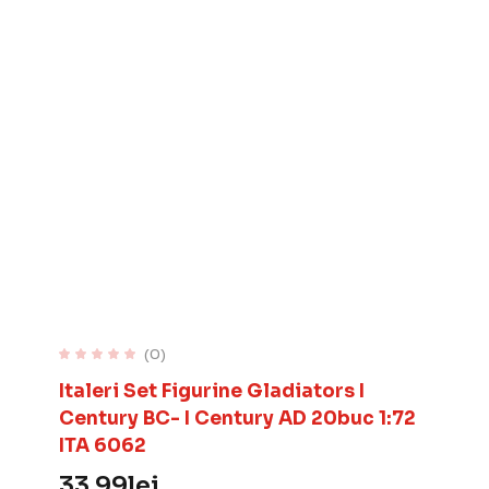
(0)
Italeri Set Figurine Gladiators I
Century BC- I Century AD 20buc 1:72
ITA 6062
33.99
lei