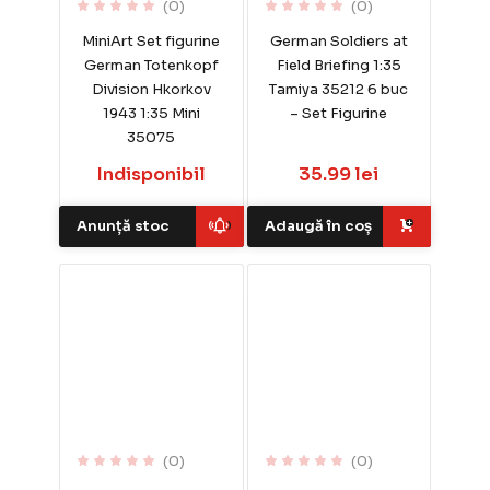
(0)
(0)
MiniArt Set figurine
German Soldiers at
German Totenkopf
Field Briefing 1:35
Division Hkorkov
Tamiya 35212 6 buc
1943 1:35 Mini
– Set Figurine
35075
Indisponibil
35.99 lei
Anunță stoc
Adaugă în coș
(0)
(0)