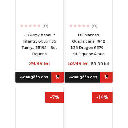
(0)
(0)
US Army Assault
US Marines
Infantry 6buc 1:35
Guadalcanal 1942
Tamiya 35192 – Set
1:35 Dragon 6379 –
Figurine
Kit Figurine 4 buc
29.99 lei
52.99 lei
59.99 lei
Adaugă în coș
Adaugă în coș
-7%
-14%