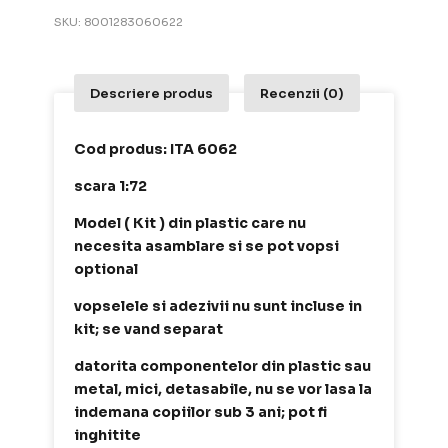
SKU:
8001283060622
Descriere produs
Recenzii (0)
Cod produs: ITA 6062
scara 1:72
Model ( Kit ) din plastic care nu
necesita asamblare si se pot vopsi
optional
vopselele si adezivii nu sunt incluse in
kit; se vand separat
datorita componentelor din plastic sau
metal, mici, detasabile, nu se vor lasa la
indemana copiilor sub 3 ani; pot fi
inghitite