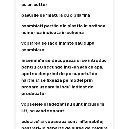
cu un cutter
bavurile se inlatura cu o pila fina
asamblati partile din plastic in ordinea
numerica indicata in schema
vopsirea se face inainte sau dupa
asamblare
insemnele se decupeaza si se introduc
pentru 30 secunde intr-un vas cu apa,
apoi se desprind de pe suportul de
hartie si se fixeaza pe model prin
presare usoara in locul indicat de
producator
vopselele si adezivii nu sunt incluse in
kit; se vand separat
adezivul si vopseaua sunt inflamabile;
pastrati-le departe de surse de caldura