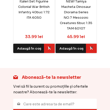
Italeri Set Figurine
NEW! Tamiya
Colonial War British
Macheta Dinosaur
Infantry 40buc 1:72
Diorama Series
ITA 6050
NO.7 Mesozoic
Creatures 6buc 1:35
TAM 60107
33.99 lei
45.99 lei
Adaugă în coș
Adaugă în coș
Abonează-te la newsletter
Vrei să fii la curent cu promoțiile și ofertele
noastre? Abonează-te la newsletter: