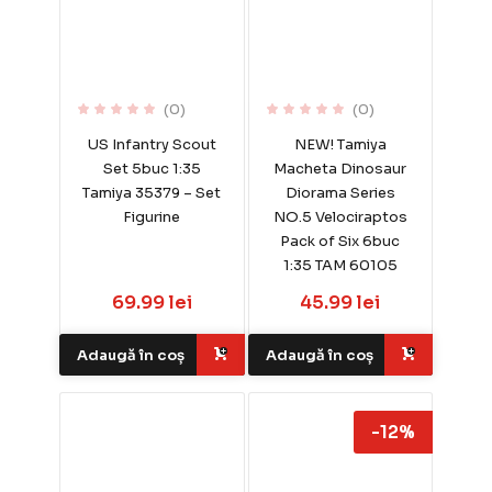
(0)
(0)
US Infantry Scout
NEW! Tamiya
Set 5buc 1:35
Macheta Dinosaur
Tamiya 35379 – Set
Diorama Series
Figurine
NO.5 Velociraptos
Pack of Six 6buc
1:35 TAM 60105
69.99 lei
45.99 lei
Adaugă în coș
Adaugă în coș
-12%