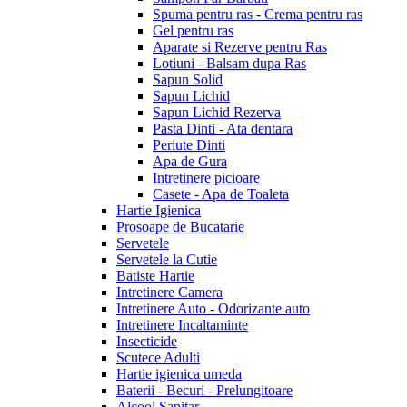
Spuma pentru ras - Crema pentru ras
Gel pentru ras
Aparate si Rezerve pentru Ras
Lotiuni - Balsam dupa Ras
Sapun Solid
Sapun Lichid
Sapun Lichid Rezerva
Pasta Dinti - Ata dentara
Periute Dinti
Apa de Gura
Intretinere picioare
Casete - Apa de Toaleta
Hartie Igienica
Prosoape de Bucatarie
Servetele
Servetele la Cutie
Batiste Hartie
Intretinere Camera
Intretinere Auto - Odorizante auto
Intretinere Incaltaminte
Insecticide
Scutece Adulti
Hartie igienica umeda
Baterii - Becuri - Prelungitoare
Alcool Sanitar