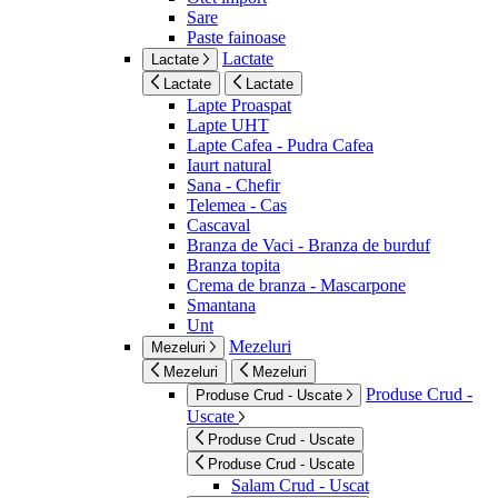
Sare
Paste fainoase
Lactate
Lactate
Lactate
Lactate
Lapte Proaspat
Lapte UHT
Lapte Cafea - Pudra Cafea
Iaurt natural
Sana - Chefir
Telemea - Cas
Cascaval
Branza de Vaci - Branza de burduf
Branza topita
Crema de branza - Mascarpone
Smantana
Unt
Mezeluri
Mezeluri
Mezeluri
Mezeluri
Produse Crud -
Produse Crud - Uscate
Uscate
Produse Crud - Uscate
Produse Crud - Uscate
Salam Crud - Uscat