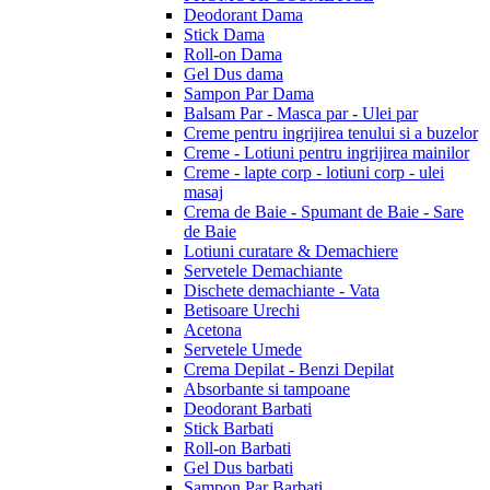
Deodorant Dama
Stick Dama
Roll-on Dama
Gel Dus dama
Sampon Par Dama
Balsam Par - Masca par - Ulei par
Creme pentru ingrijirea tenului si a buzelor
Creme - Lotiuni pentru ingrijirea mainilor
Creme - lapte corp - lotiuni corp - ulei
masaj
Crema de Baie - Spumant de Baie - Sare
de Baie
Lotiuni curatare & Demachiere
Servetele Demachiante
Dischete demachiante - Vata
Betisoare Urechi
Acetona
Servetele Umede
Crema Depilat - Benzi Depilat
Absorbante si tampoane
Deodorant Barbati
Stick Barbati
Roll-on Barbati
Gel Dus barbati
Sampon Par Barbati