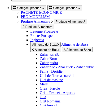
Categorii produse
Categorii produse
PACHETE ECONOMICE
PRO MODELISM
Produse Alimentare
Produse Alimentare
Produse Alimentare
Legume Proaspete
Fructe Proaspete
Inghetata
Alimente de Baza
Alimente de Baza
Alimente de Baza
Alimente de Baza
Zahar tos alb
Zahar Brun
Zahar pudra
Zahar plic - Zhar stick - Zahar cubic
Faina - Drojdie
Ulei de floarea soarelui
Ulei de masline
Malai
Orez - Fasole
Gris - Pesmet - Arpacas
Oua
Otet Romania
Otet import