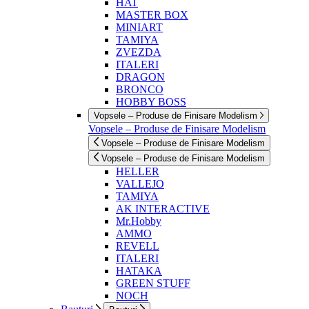
HAT
MASTER BOX
MINIART
TAMIYA
ZVEZDA
ITALERI
DRAGON
BRONCO
HOBBY BOSS
Vopsele – Produse de Finisare Modelism
Vopsele – Produse de Finisare Modelism
Vopsele – Produse de Finisare Modelism
Vopsele – Produse de Finisare Modelism
HELLER
VALLEJO
TAMIYA
AK INTERACTIVE
Mr.Hobby
AMMO
REVELL
ITALERI
HATAKA
GREEN STUFF
NOCH