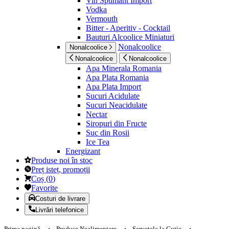
Vin Spumant Import
Vodka
Vermouth
Bitter - Aperitiv - Cocktail
Bauturi Alcoolice Miniaturi
Nonalcoolice
Nonalcoolice
Nonalcoolice
Nonalcoolice
Apa Minerala Romania
Apa Plata Romania
Apa Plata Import
Sucuri Acidulate
Sucuri Neacidulate
Nectar
Siropuri din Fructe
Suc din Rosii
Ice Tea
Energizant
Produse noi în stoc
Preț isteț, promoții
Coș
(
0
)
Favorite
Costuri de livrare
Livrări telefonice
Prima pagină
Produse Nealimentare
Servetele la Cutie