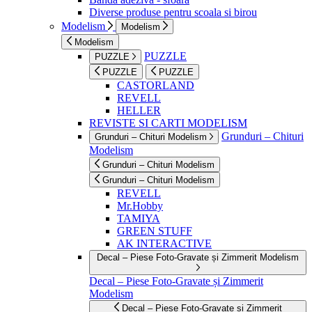
Diverse produse pentru scoala si birou
Modelism
Modelism
Modelism
PUZZLE
PUZZLE
PUZZLE
PUZZLE
CASTORLAND
REVELL
HELLER
REVISTE SI CARTI MODELISM
Grunduri – Chituri
Grunduri – Chituri Modelism
Modelism
Grunduri – Chituri Modelism
Grunduri – Chituri Modelism
REVELL
Mr.Hobby
TAMIYA
GREEN STUFF
AK INTERACTIVE
Decal – Piese Foto-Gravate și Zimmerit Modelism
Decal – Piese Foto-Gravate și Zimmerit
Modelism
Decal – Piese Foto-Gravate și Zimmerit