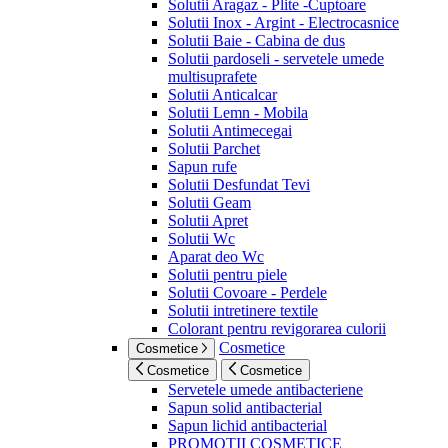
Solutii Aragaz - Plite -Cuptoare
Solutii Inox - Argint - Electrocasnice
Solutii Baie - Cabina de dus
Solutii pardoseli - servetele umede
multisuprafete
Solutii Anticalcar
Solutii Lemn - Mobila
Solutii Antimecegai
Solutii Parchet
Sapun rufe
Solutii Desfundat Tevi
Solutii Geam
Solutii Apret
Solutii Wc
Aparat deo Wc
Solutii pentru piele
Solutii Covoare - Perdele
Solutii intretinere textile
Colorant pentru revigorarea culorii
Cosmetice
Cosmetice
Cosmetice
Cosmetice
Servetele umede antibacteriene
Sapun solid antibacterial
Sapun lichid antibacterial
PROMOTII COSMETICE