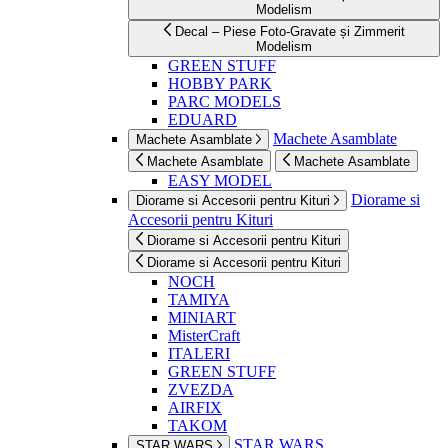
Modelism
Decal – Piese Foto-Gravate și Zimmerit
Modelism
GREEN STUFF
HOBBY PARK
PARC MODELS
EDUARD
Machete Asamblate
Machete Asamblate
Machete Asamblate
Machete Asamblate
EASY MODEL
Diorame si
Diorame si Accesorii pentru Kituri
Accesorii pentru Kituri
Diorame si Accesorii pentru Kituri
Diorame si Accesorii pentru Kituri
NOCH
TAMIYA
MINIART
MisterCraft
ITALERI
GREEN STUFF
ZVEZDA
AIRFIX
TAKOM
STAR WARS
STAR WARS