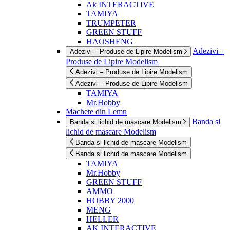
Ak INTERACTIVE
TAMIYA
TRUMPETER
GREEN STUFF
HAOSHENG
Adezivi –
Adezivi – Produse de Lipire Modelism
Produse de Lipire Modelism
Adezivi – Produse de Lipire Modelism
Adezivi – Produse de Lipire Modelism
TAMIYA
Mr.Hobby
Machete din Lemn
Banda si
Banda si lichid de mascare Modelism
lichid de mascare Modelism
Banda si lichid de mascare Modelism
Banda si lichid de mascare Modelism
TAMIYA
Mr.Hobby
GREEN STUFF
AMMO
HOBBY 2000
MENG
HELLER
AK INTERACTIVE