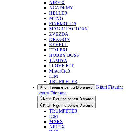
AIRFIX
ACADEMY
HELLER
MENG
FINEMOLDS
MAGIC FACTORY
ZVEZDA
DRAGON
REVELL
ITALERI
HOBBY BOSS
TAMIYA
I LOVE KIT
MisterCraft
ICM
TRUMPETER
Kituri Figurine
Kituri Figurine pentru Diorame
pentru Diorame
Kituri Figurine pentru Diorame
Kituri Figurine pentru Diorame
TRUMPETER
ICM
MARS
AIRFIX