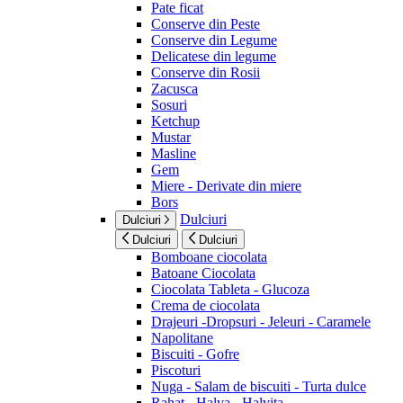
Pate ficat
Conserve din Peste
Conserve din Legume
Delicatese din legume
Conserve din Rosii
Zacusca
Sosuri
Ketchup
Mustar
Masline
Gem
Miere - Derivate din miere
Bors
Dulciuri
Dulciuri
Dulciuri
Dulciuri
Bomboane ciocolata
Batoane Ciocolata
Ciocolata Tableta - Glucoza
Crema de ciocolata
Drajeuri -Dropsuri - Jeleuri - Caramele
Napolitane
Biscuiti - Gofre
Piscoturi
Nuga - Salam de biscuiti - Turta dulce
Rahat - Halva - Halvita