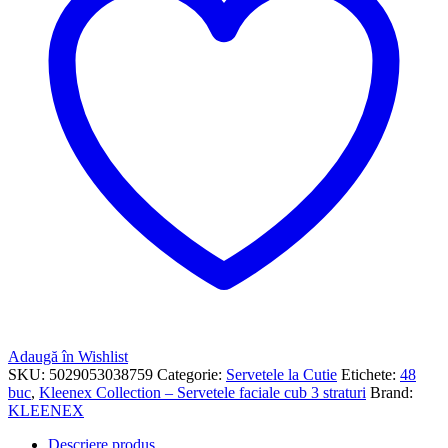
Adaugă în Wishlist
SKU:
5029053038759
Categorie:
Servetele la Cutie
Etichete:
48
buc
,
Kleenex Collection – Servetele faciale cub 3 straturi
Brand:
KLEENEX
Descriere produs