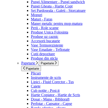
Pungi Alimentare - Pungi sandwich
Pungi Gheata - Hartie Copt
Set Pardoseala - Galeti - Storcatoare
Mopuri
Maturi - Faras
Maner metalic pentru mop-matura
Perii - Role scame
Produse Unica Folosinta
Produse uz caznic
Accesorii bucatarie
Vase Termorezistente
Vase Emailate - Teflonate
Cutii depozitare
Produse din sticla
Papetarie
Papetarie
Papetarie
Plicuri
Instrumente de scris
Lipici - Fluid Corector - Tus
Caiete
Cub notite - Post-it
Hartie Copiator - Hartie de Scris
Dosar - Mapa - Biblioraft
Perfotar - Capsator - Capse
Banda adeziva - sfoara