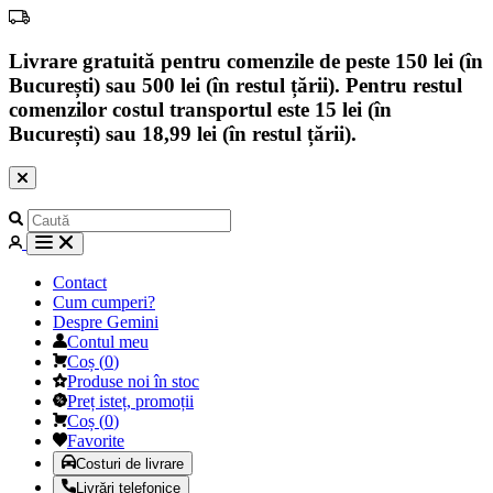
Livrare gratuită pentru comenzile de peste 150 lei (în
București) sau 500 lei (în restul țării). Pentru restul
comenzilor costul transportul este 15 lei (în
București) sau 18,99 lei (în restul țării).
Contact
Cum cumperi?
Despre Gemini
Contul meu
Coș
(
0
)
Produse noi în stoc
Preț isteț, promoții
Coș
(
0
)
Favorite
Costuri de livrare
Livrări telefonice