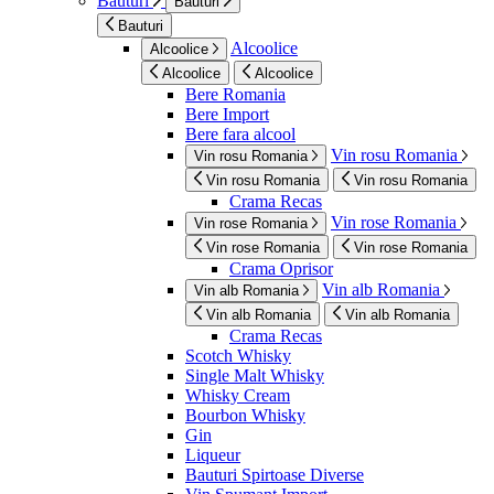
Bauturi
Bauturi
Bauturi
Alcoolice
Alcoolice
Alcoolice
Alcoolice
Bere Romania
Bere Import
Bere fara alcool
Vin rosu Romania
Vin rosu Romania
Vin rosu Romania
Vin rosu Romania
Crama Recas
Vin rose Romania
Vin rose Romania
Vin rose Romania
Vin rose Romania
Crama Oprisor
Vin alb Romania
Vin alb Romania
Vin alb Romania
Vin alb Romania
Crama Recas
Scotch Whisky
Single Malt Whisky
Whisky Cream
Bourbon Whisky
Gin
Liqueur
Bauturi Spirtoase Diverse