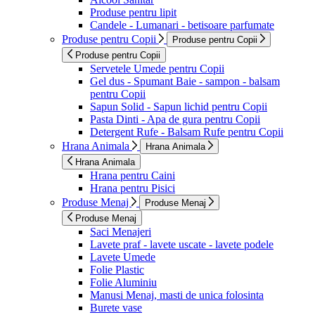
Produse pentru lipit
Candele - Lumanari - betisoare parfumate
Produse pentru Copii
Produse pentru Copii
Produse pentru Copii
Servetele Umede pentru Copii
Gel dus - Spumant Baie - sampon - balsam
pentru Copii
Sapun Solid - Sapun lichid pentru Copii
Pasta Dinti - Apa de gura pentru Copii
Detergent Rufe - Balsam Rufe pentru Copii
Hrana Animala
Hrana Animala
Hrana Animala
Hrana pentru Caini
Hrana pentru Pisici
Produse Menaj
Produse Menaj
Produse Menaj
Saci Menajeri
Lavete praf - lavete uscate - lavete podele
Lavete Umede
Folie Plastic
Folie Aluminiu
Manusi Menaj, masti de unica folosinta
Burete vase