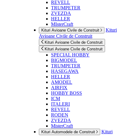
REVELL
TRUMPETER
ZVEZDA
HELLER
MIsterCraft
Kituri
Kituri Avioane Civile de Construit
Avioane Civile de Construit
Kituri Avioane Civile de Construit
Kituri Avioane Civile de Construit
SPECIAL HOBBY
BIGMODEL
TRUMPETER
HASEGAWA
HELLER
AMODEL
AIRFIX
HOBBY BOSS
ICM
ITALERI
REVELL
RODEN
ZVEZDA
MisterCraft
Kituri
Kituri Automodele de Construit