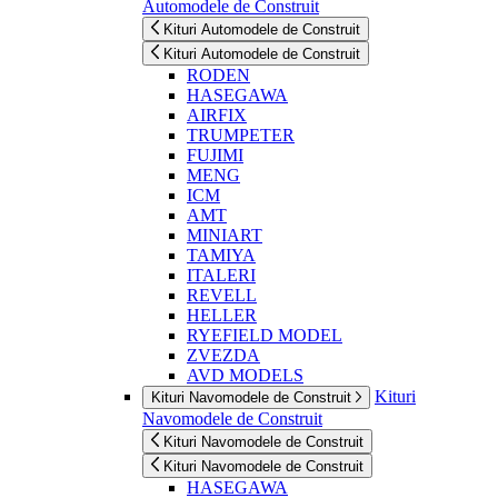
Automodele de Construit
Kituri Automodele de Construit
Kituri Automodele de Construit
RODEN
HASEGAWA
AIRFIX
TRUMPETER
FUJIMI
MENG
ICM
AMT
MINIART
TAMIYA
ITALERI
REVELL
HELLER
RYEFIELD MODEL
ZVEZDA
AVD MODELS
Kituri
Kituri Navomodele de Construit
Navomodele de Construit
Kituri Navomodele de Construit
Kituri Navomodele de Construit
HASEGAWA