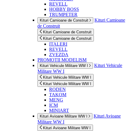
REVELL
HOBBY BOSS
TRUMPETER
Kituri Camioane
Kituri Camioane de Construit
de Construit
Kituri Camioane de Construit
Kituri Camioane de Construit
ITALERI
REVELL
ZVEZDA
PROMOTII MODELISM
Kituri Vehicule
Kituri Vehicule Militare WW I
Militare WW I
Kituri Vehicule Militare WW I
Kituri Vehicule Militare WW I
RODEN
TAKOM
MENG
ICM
MINIART
Kituri Avioane
Kituri Avioane Militare WW I
Militare WW I
Kituri Avioane Militare WW I