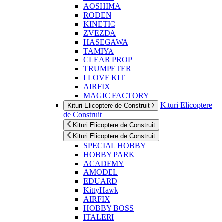
AOSHIMA
RODEN
KINETIC
ZVEZDA
HASEGAWA
TAMIYA
CLEAR PROP
TRUMPETER
I LOVE KIT
AIRFIX
MAGIC FACTORY
Kituri Elicoptere
Kituri Elicoptere de Construit
de Construit
Kituri Elicoptere de Construit
Kituri Elicoptere de Construit
SPECIAL HOBBY
HOBBY PARK
ACADEMY
AMODEL
EDUARD
KittyHawk
AIRFIX
HOBBY BOSS
ITALERI