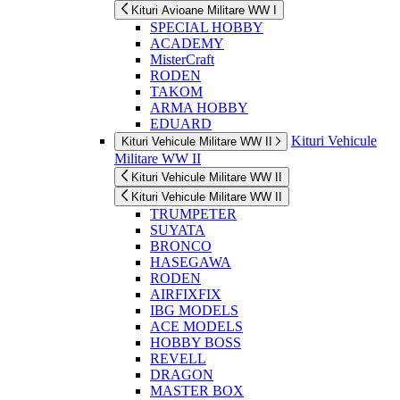
Kituri Avioane Militare WW I
SPECIAL HOBBY
ACADEMY
MisterCraft
RODEN
TAKOM
ARMA HOBBY
EDUARD
Kituri Vehicule
Kituri Vehicule Militare WW II
Militare WW II
Kituri Vehicule Militare WW II
Kituri Vehicule Militare WW II
TRUMPETER
SUYATA
BRONCO
HASEGAWA
RODEN
AIRFIXFIX
IBG MODELS
ACE MODELS
HOBBY BOSS
REVELL
DRAGON
MASTER BOX