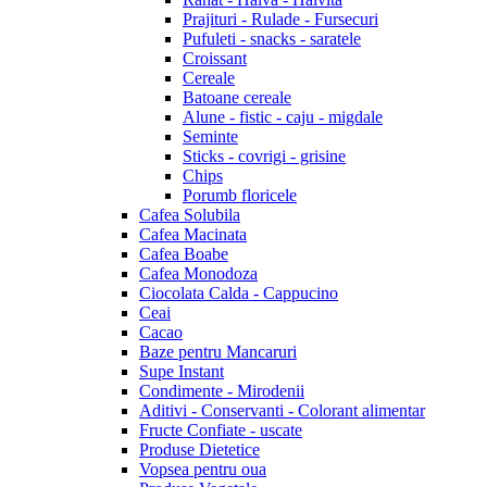
Prajituri - Rulade - Fursecuri
Pufuleti - snacks - saratele
Croissant
Cereale
Batoane cereale
Alune - fistic - caju - migdale
Seminte
Sticks - covrigi - grisine
Chips
Porumb floricele
Cafea Solubila
Cafea Macinata
Cafea Boabe
Cafea Monodoza
Ciocolata Calda - Cappucino
Ceai
Cacao
Baze pentru Mancaruri
Supe Instant
Condimente - Mirodenii
Aditivi - Conservanti - Colorant alimentar
Fructe Confiate - uscate
Produse Dietetice
Vopsea pentru oua