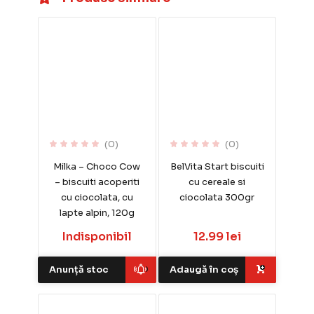
(0)
(0)
Milka – Choco Cow
BelVita Start biscuiti
– biscuiti acoperiti
cu cereale si
cu ciocolata, cu
ciocolata 300gr
lapte alpin, 120g
Indisponibil
12.99 lei
Anunță stoc
Adaugă în coș