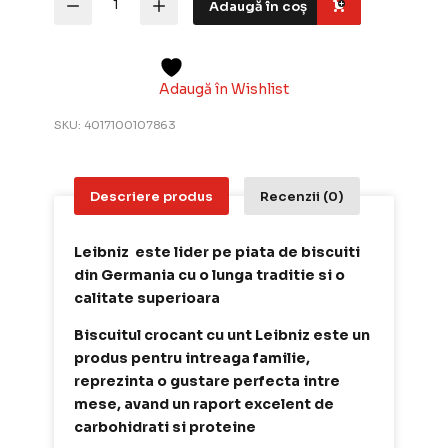
Adaugă în coș
Leibniz
Zoo
cacao
-
biscuiti
Adaugă în Wishlist
crocanti
cu
SKU:
4017100107863
aroma
de
cacao,
100
Descriere produs
Recenzii (0)
g
Leibniz este lider pe piata de biscuiti
din Germania cu o lunga traditie si o
calitate superioara
Biscuitul crocant cu unt Leibniz este un
produs pentru intreaga familie,
reprezinta o gustare perfecta intre
mese, avand un raport excelent de
carbohidrati si proteine