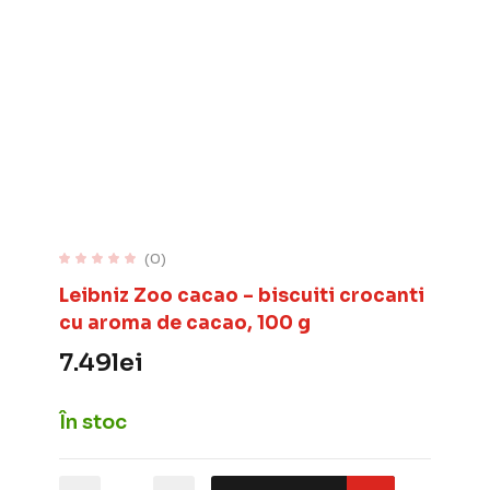
(0)
Leibniz Zoo cacao – biscuiti crocanti
cu aroma de cacao, 100 g
7.49
lei
În stoc
Cantitate