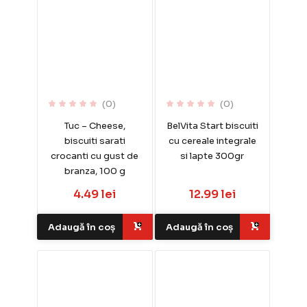
(0)
(0)
Tuc – Cheese,
BelVita Start biscuiti
biscuiti sarati
cu cereale integrale
crocanti cu gust de
si lapte 300gr
branza, 100 g
4.49 lei
12.99 lei
Adaugă în coș
Adaugă în coș