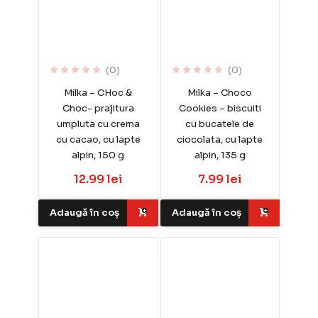
(0)
(0)
Milka – CHoc &
Milka – Choco
Choc- prajitura
Cookies – biscuiti
umpluta cu crema
cu bucatele de
cu cacao, cu lapte
ciocolata, cu lapte
alpin, 150 g
alpin, 135 g
12.99 lei
7.99 lei
Adaugă în coș
Adaugă în coș