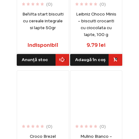
(0)
(0)
BelVita start biscuiti
Leibniz Choco Minis
cu cereale integrale
– biscuiti crocanti
si lapte 50gr
cu ciocolata cu
lapte, 100 g
Indisponibil
9.79 lei
Anunță stoc
Adaugă în coș
(0)
(0)
Croco Brezel
Mulino Bianco –