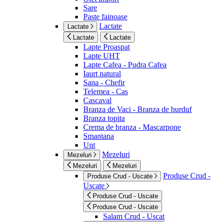
Sare
Paste fainoase
Lactate
Lactate
Lactate
Lactate
Lapte Proaspat
Lapte UHT
Lapte Cafea - Pudra Cafea
Iaurt natural
Sana - Chefir
Telemea - Cas
Cascaval
Branza de Vaci - Branza de burduf
Branza topita
Crema de branza - Mascarpone
Smantana
Unt
Mezeluri
Mezeluri
Mezeluri
Mezeluri
Produse Crud -
Produse Crud - Uscate
Uscate
Produse Crud - Uscate
Produse Crud - Uscate
Salam Crud - Uscat