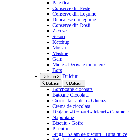
Pate ficat
Conserve din Peste
Conserve din Legume
Delicatese din legume
Conserve din Rosii
Zacusca
Sosuri
Ketchup
Mustar
Masline
Gem
Miere - Derivate din miere
Bors
Dulciuri
Dulciuri
Dulciuri
Dulciuri
Bomboane ciocolata
Batoane Ciocolata
Ciocolata Tableta - Glucoza
Crema de ciocolata
Drajeuri -Dropsuri - Jeleuri - Caramele
Napolitane
Biscuiti - Gofre
Piscoturi
Nuga - Salam de biscuiti - Turta dulce
Rahat - Halva - Halvita