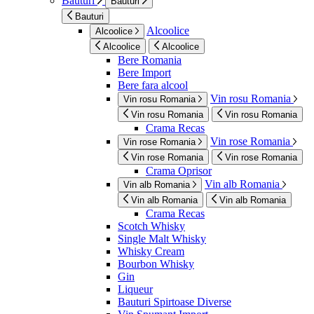
Bauturi
Bauturi
Bauturi
Alcoolice
Alcoolice
Alcoolice
Alcoolice
Bere Romania
Bere Import
Bere fara alcool
Vin rosu Romania
Vin rosu Romania
Vin rosu Romania
Vin rosu Romania
Crama Recas
Vin rose Romania
Vin rose Romania
Vin rose Romania
Vin rose Romania
Crama Oprisor
Vin alb Romania
Vin alb Romania
Vin alb Romania
Vin alb Romania
Crama Recas
Scotch Whisky
Single Malt Whisky
Whisky Cream
Bourbon Whisky
Gin
Liqueur
Bauturi Spirtoase Diverse