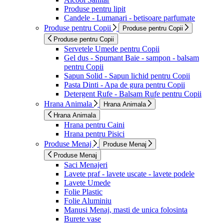
Produse pentru lipit
Candele - Lumanari - betisoare parfumate
Produse pentru Copii
Produse pentru Copii
Produse pentru Copii
Servetele Umede pentru Copii
Gel dus - Spumant Baie - sampon - balsam
pentru Copii
Sapun Solid - Sapun lichid pentru Copii
Pasta Dinti - Apa de gura pentru Copii
Detergent Rufe - Balsam Rufe pentru Copii
Hrana Animala
Hrana Animala
Hrana Animala
Hrana pentru Caini
Hrana pentru Pisici
Produse Menaj
Produse Menaj
Produse Menaj
Saci Menajeri
Lavete praf - lavete uscate - lavete podele
Lavete Umede
Folie Plastic
Folie Aluminiu
Manusi Menaj, masti de unica folosinta
Burete vase