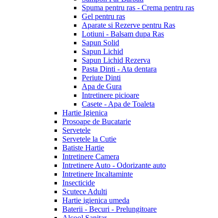
Spuma pentru ras - Crema pentru ras
Gel pentru ras
Aparate si Rezerve pentru Ras
Lotiuni - Balsam dupa Ras
Sapun Solid
Sapun Lichid
Sapun Lichid Rezerva
Pasta Dinti - Ata dentara
Periute Dinti
Apa de Gura
Intretinere picioare
Casete - Apa de Toaleta
Hartie Igienica
Prosoape de Bucatarie
Servetele
Servetele la Cutie
Batiste Hartie
Intretinere Camera
Intretinere Auto - Odorizante auto
Intretinere Incaltaminte
Insecticide
Scutece Adulti
Hartie igienica umeda
Baterii - Becuri - Prelungitoare
Alcool Sanitar