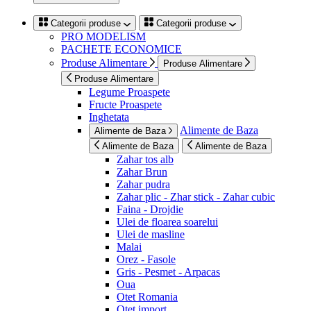
Categorii produse
Categorii produse
PRO MODELISM
PACHETE ECONOMICE
Produse Alimentare
Produse Alimentare
Produse Alimentare
Legume Proaspete
Fructe Proaspete
Inghetata
Alimente de Baza
Alimente de Baza
Alimente de Baza
Alimente de Baza
Zahar tos alb
Zahar Brun
Zahar pudra
Zahar plic - Zhar stick - Zahar cubic
Faina - Drojdie
Ulei de floarea soarelui
Ulei de masline
Malai
Orez - Fasole
Gris - Pesmet - Arpacas
Oua
Otet Romania
Otet import