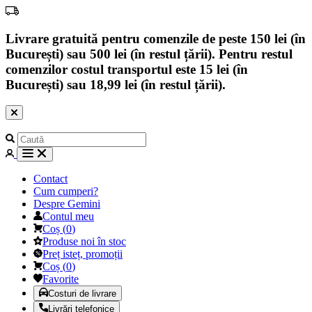
Livrare gratuită pentru comenzile de peste 150 lei (în
București) sau 500 lei (în restul țării). Pentru restul
comenzilor costul transportul este 15 lei (în
București) sau 18,99 lei (în restul țării).
Contact
Cum cumperi?
Despre Gemini
Contul meu
Coș
(
0
)
Produse noi în stoc
Preț isteț, promoții
Coș
(
0
)
Favorite
Costuri de livrare
Livrări telefonice