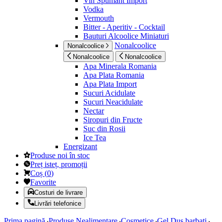
Vin Spumant Import
Vodka
Vermouth
Bitter - Aperitiv - Cocktail
Bauturi Alcoolice Miniaturi
Nonalcoolice
Nonalcoolice
Nonalcoolice
Nonalcoolice
Apa Minerala Romania
Apa Plata Romania
Apa Plata Import
Sucuri Acidulate
Sucuri Neacidulate
Nectar
Siropuri din Fructe
Suc din Rosii
Ice Tea
Energizant
Produse noi în stoc
Preț isteț, promoții
Coș
(
0
)
Favorite
Costuri de livrare
Livrări telefonice
Prima pagină
Produse Nealimentare
Cosmetice
Gel Dus barbati