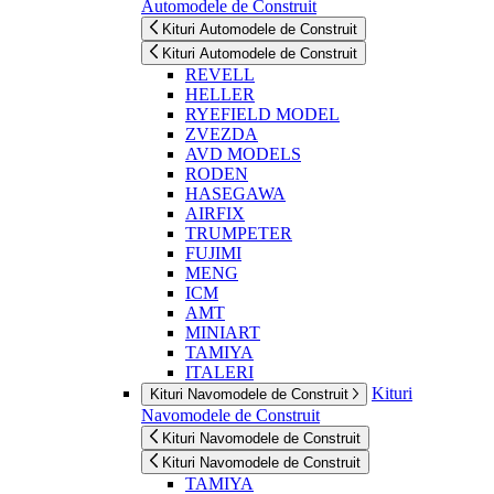
Automodele de Construit
Kituri Automodele de Construit
Kituri Automodele de Construit
REVELL
HELLER
RYEFIELD MODEL
ZVEZDA
AVD MODELS
RODEN
HASEGAWA
AIRFIX
TRUMPETER
FUJIMI
MENG
ICM
AMT
MINIART
TAMIYA
ITALERI
Kituri
Kituri Navomodele de Construit
Navomodele de Construit
Kituri Navomodele de Construit
Kituri Navomodele de Construit
TAMIYA