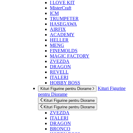
I LOVE KIT
MisterCraft
ICM
TRUMPETER
HASEGAWA
AIRFIX
ACADEMY
HELLER
MENG
FINEMOLDS
MAGIC FACTORY
ZVEZDA
DRAGON
REVELL
ITALERI
HOBBY BOSS
Kituri Figurine
Kituri Figurine pentru Diorame
pentru Diorame
Kituri Figurine pentru Diorame
Kituri Figurine pentru Diorame
ZVEZDA
ITALERI
DRAGON
BRONCO