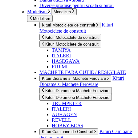
Diverse produse pentru scoala si birou
Modelism
Modelism
Modelism
Kituri
Kituri Motociclete de construit
Motociclete de construit
Kituri Motociclete de construit
Kituri Motociclete de construit
TAMIYA
ITALERI
HASEGAWA
FUJIMI
MACHETE FARA CUTIE / RESIGILATE
Kituri
Kituri Diorame si Machete Feroviare
Diorame si Machete Feroviare
Kituri Diorame si Machete Feroviare
Kituri Diorame si Machete Feroviare
TRUMPETER
ITALERI
AUHAGEN
REVELL
HOBBY BOSS
Kituri Camioane
Kituri Camioane de Construit
de Construit