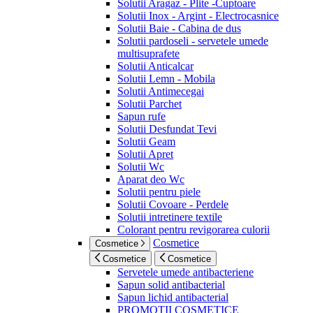
Solutii Aragaz - Plite -Cuptoare
Solutii Inox - Argint - Electrocasnice
Solutii Baie - Cabina de dus
Solutii pardoseli - servetele umede
multisuprafete
Solutii Anticalcar
Solutii Lemn - Mobila
Solutii Antimecegai
Solutii Parchet
Sapun rufe
Solutii Desfundat Tevi
Solutii Geam
Solutii Apret
Solutii Wc
Aparat deo Wc
Solutii pentru piele
Solutii Covoare - Perdele
Solutii intretinere textile
Colorant pentru revigorarea culorii
Cosmetice
Cosmetice
Cosmetice
Cosmetice
Servetele umede antibacteriene
Sapun solid antibacterial
Sapun lichid antibacterial
PROMOTII COSMETICE