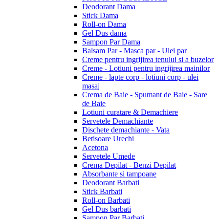
Deodorant Dama
Stick Dama
Roll-on Dama
Gel Dus dama
Sampon Par Dama
Balsam Par - Masca par - Ulei par
Creme pentru ingrijirea tenului si a buzelor
Creme - Lotiuni pentru ingrijirea mainilor
Creme - lapte corp - lotiuni corp - ulei
masaj
Crema de Baie - Spumant de Baie - Sare
de Baie
Lotiuni curatare & Demachiere
Servetele Demachiante
Dischete demachiante - Vata
Betisoare Urechi
Acetona
Servetele Umede
Crema Depilat - Benzi Depilat
Absorbante si tampoane
Deodorant Barbati
Stick Barbati
Roll-on Barbati
Gel Dus barbati
Sampon Par Barbati