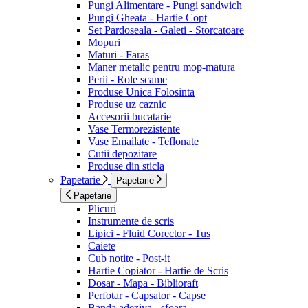
Pungi Alimentare - Pungi sandwich
Pungi Gheata - Hartie Copt
Set Pardoseala - Galeti - Storcatoare
Mopuri
Maturi - Faras
Maner metalic pentru mop-matura
Perii - Role scame
Produse Unica Folosinta
Produse uz caznic
Accesorii bucatarie
Vase Termorezistente
Vase Emailate - Teflonate
Cutii depozitare
Produse din sticla
Papetarie
Papetarie
Papetarie
Plicuri
Instrumente de scris
Lipici - Fluid Corector - Tus
Caiete
Cub notite - Post-it
Hartie Copiator - Hartie de Scris
Dosar - Mapa - Biblioraft
Perfotar - Capsator - Capse
Banda adeziva - sfoara