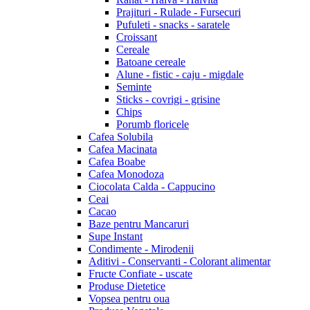
Prajituri - Rulade - Fursecuri
Pufuleti - snacks - saratele
Croissant
Cereale
Batoane cereale
Alune - fistic - caju - migdale
Seminte
Sticks - covrigi - grisine
Chips
Porumb floricele
Cafea Solubila
Cafea Macinata
Cafea Boabe
Cafea Monodoza
Ciocolata Calda - Cappucino
Ceai
Cacao
Baze pentru Mancaruri
Supe Instant
Condimente - Mirodenii
Aditivi - Conservanti - Colorant alimentar
Fructe Confiate - uscate
Produse Dietetice
Vopsea pentru oua