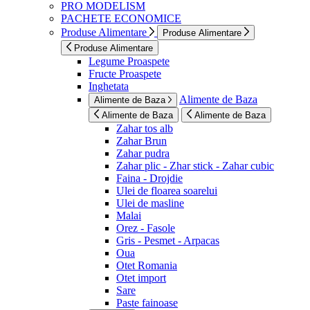
PRO MODELISM
PACHETE ECONOMICE
Produse Alimentare
Produse Alimentare
Produse Alimentare
Legume Proaspete
Fructe Proaspete
Inghetata
Alimente de Baza
Alimente de Baza
Alimente de Baza
Alimente de Baza
Zahar tos alb
Zahar Brun
Zahar pudra
Zahar plic - Zhar stick - Zahar cubic
Faina - Drojdie
Ulei de floarea soarelui
Ulei de masline
Malai
Orez - Fasole
Gris - Pesmet - Arpacas
Oua
Otet Romania
Otet import
Sare
Paste fainoase