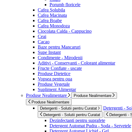
Porumb floricele
Cafea Solubila
Cafea Macinata
Cafea Boabe
Cafea Monodoza
Ciocolata Calda - Cappucino
Ceai
Cacao
Baze pentru Mancaruri
Supe Instant
Condimente - Mirodenii
Aditivi - Conservanti - Colorant alimentar
Fructe Confiate - uscate
Produse Dietetice
Vopsea pentru oua
Produse Vegetale
Supliment Alimentar
Produse Nealimentare
Produse Nealimentare
Produse Nealimentare
Detergenti - Sol
Detergenti - Solutii pentru Curatat
Detergenti - Solutii pentru Curatat
Detergenti - 
Dezinfectanti pentru suprafete
Detergent Automat Pudra - Soda - Servetele
Detergent Automat Lichid - Gel