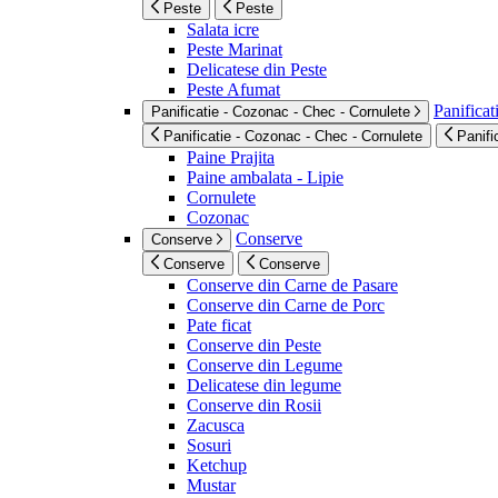
Peste
Peste
Salata icre
Peste Marinat
Delicatese din Peste
Peste Afumat
Panificat
Panificatie - Cozonac - Chec - Cornulete
Panificatie - Cozonac - Chec - Cornulete
Panifi
Paine Prajita
Paine ambalata - Lipie
Cornulete
Cozonac
Conserve
Conserve
Conserve
Conserve
Conserve din Carne de Pasare
Conserve din Carne de Porc
Pate ficat
Conserve din Peste
Conserve din Legume
Delicatese din legume
Conserve din Rosii
Zacusca
Sosuri
Ketchup
Mustar