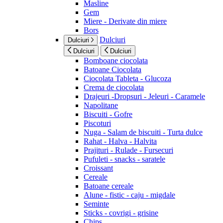
Masline
Gem
Miere - Derivate din miere
Bors
Dulciuri
Dulciuri
Dulciuri
Dulciuri
Bomboane ciocolata
Batoane Ciocolata
Ciocolata Tableta - Glucoza
Crema de ciocolata
Drajeuri -Dropsuri - Jeleuri - Caramele
Napolitane
Biscuiti - Gofre
Piscoturi
Nuga - Salam de biscuiti - Turta dulce
Rahat - Halva - Halvita
Prajituri - Rulade - Fursecuri
Pufuleti - snacks - saratele
Croissant
Cereale
Batoane cereale
Alune - fistic - caju - migdale
Seminte
Sticks - covrigi - grisine
Chips