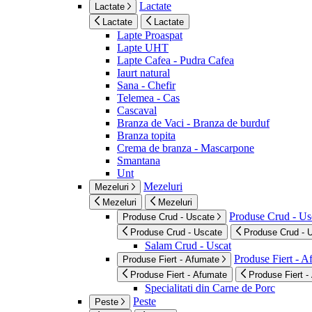
Lactate
Lactate
Lactate
Lactate
Lapte Proaspat
Lapte UHT
Lapte Cafea - Pudra Cafea
Iaurt natural
Sana - Chefir
Telemea - Cas
Cascaval
Branza de Vaci - Branza de burduf
Branza topita
Crema de branza - Mascarpone
Smantana
Unt
Mezeluri
Mezeluri
Mezeluri
Mezeluri
Produse Crud - Us
Produse Crud - Uscate
Produse Crud - Uscate
Produse Crud - 
Salam Crud - Uscat
Produse Fiert - 
Produse Fiert - Afumate
Produse Fiert - Afumate
Produse Fiert -
Specialitati din Carne de Porc
Peste
Peste