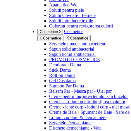
Aparat deo Wc
Solutii pentru piele
Solutii Covoare - Perdele
Solutii intretinere textile
Colorant pentru revigorarea culorii
Cosmetice
Cosmetice
Cosmetice
Cosmetice
Servetele umede antibacteriene
Sapun solid antibacterial
Sapun lichid antibacterial
PROMOTII COSMETICE
Deodorant Dama
Stick Dama
Roll-on Dama
Gel Dus dama
Sampon Par Dama
Balsam Par - Masca par - Ulei par
Creme pentru ingrijirea tenului si a buzelor
Creme - Lotiuni pentru ingrijirea mainilor
Creme - lapte corp - lotiuni corp - ulei masaj
Crema de Baie - Spumant de Baie - Sare de
Lotiuni curatare & Demachiere
Servetele Demachiante
Dischete demachiante - Vata