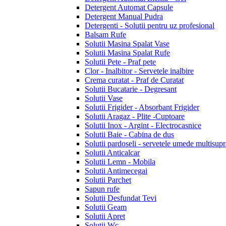
Detergent Automat Capsule
Detergent Manual Pudra
Detergenti - Solutii pentru uz profesional
Balsam Rufe
Solutii Masina Spalat Vase
Solutii Masina Spalat Rufe
Solutii Pete - Praf pete
Clor - Inalbitor - Servetele inalbire
Crema curatat - Praf de Curatat
Solutii Bucatarie - Degresant
Solutii Vase
Solutii Frigider - Absorbant Frigider
Solutii Aragaz - Plite -Cuptoare
Solutii Inox - Argint - Electrocasnice
Solutii Baie - Cabina de dus
Solutii pardoseli - servetele umede multisupr
Solutii Anticalcar
Solutii Lemn - Mobila
Solutii Antimecegai
Solutii Parchet
Sapun rufe
Solutii Desfundat Tevi
Solutii Geam
Solutii Apret
Solutii Wc