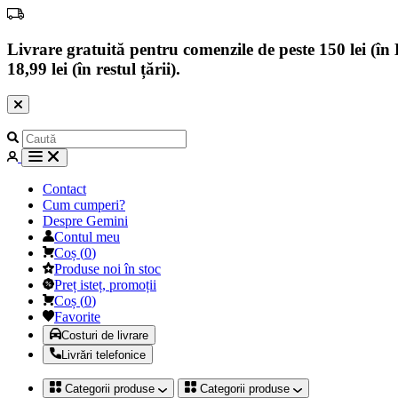
Livrare gratuită pentru comenzile de peste 150 lei (în B
18,99 lei (în restul țării).
Contact
Cum cumperi?
Despre Gemini
Contul meu
Coș
(
0
)
Produse noi în stoc
Preț isteț, promoții
Coș
(
0
)
Favorite
Costuri de livrare
Livrări telefonice
Categorii produse
Categorii produse