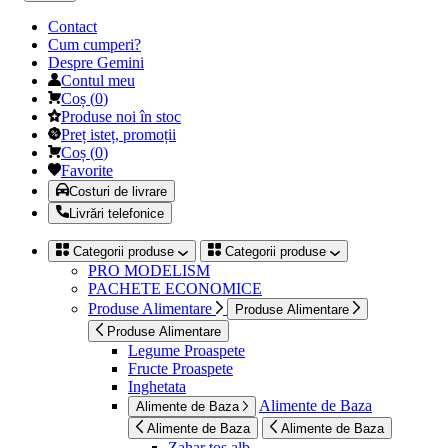
Contact
Cum cumperi?
Despre Gemini
Contul meu
Coș
(
0
)
Produse noi în stoc
Preț isteț, promoții
Coș
(
0
)
Favorite
Costuri de livrare
Livrări telefonice
Categorii produse
Categorii produse
PRO MODELISM
PACHETE ECONOMICE
Produse Alimentare
Produse Alimentare
Produse Alimentare
Legume Proaspete
Fructe Proaspete
Inghetata
Alimente de Baza
Alimente de Baza
Alimente de Baza
Alimente de Baza
Zahar tos alb