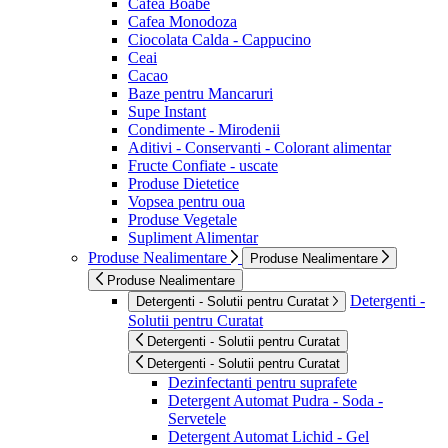
Cafea Boabe
Cafea Monodoza
Ciocolata Calda - Cappucino
Ceai
Cacao
Baze pentru Mancaruri
Supe Instant
Condimente - Mirodenii
Aditivi - Conservanti - Colorant alimentar
Fructe Confiate - uscate
Produse Dietetice
Vopsea pentru oua
Produse Vegetale
Supliment Alimentar
Produse Nealimentare
Produse Nealimentare
Produse Nealimentare
Detergenti -
Detergenti - Solutii pentru Curatat
Solutii pentru Curatat
Detergenti - Solutii pentru Curatat
Detergenti - Solutii pentru Curatat
Dezinfectanti pentru suprafete
Detergent Automat Pudra - Soda -
Servetele
Detergent Automat Lichid - Gel