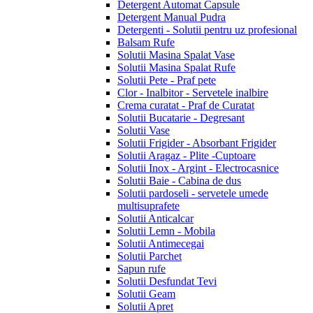
Detergent Automat Capsule
Detergent Manual Pudra
Detergenti - Solutii pentru uz profesional
Balsam Rufe
Solutii Masina Spalat Vase
Solutii Masina Spalat Rufe
Solutii Pete - Praf pete
Clor - Inalbitor - Servetele inalbire
Crema curatat - Praf de Curatat
Solutii Bucatarie - Degresant
Solutii Vase
Solutii Frigider - Absorbant Frigider
Solutii Aragaz - Plite -Cuptoare
Solutii Inox - Argint - Electrocasnice
Solutii Baie - Cabina de dus
Solutii pardoseli - servetele umede
multisuprafete
Solutii Anticalcar
Solutii Lemn - Mobila
Solutii Antimecegai
Solutii Parchet
Sapun rufe
Solutii Desfundat Tevi
Solutii Geam
Solutii Apret