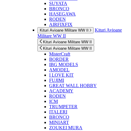
SUYATA
BRONCO
HASEGAWA
RODEN
AIRFIXFIX
Kituri Avioane
Kituri Avioane Militare WW II
Militare WW II
Kituri Avioane Militare WW II
Kituri Avioane Militare WW II
MisterCraft
BORDER
IBG MODELS
AMODEL
I LOVE KIT
FUJIMI
GREAT WALL HOBBY
ACADEMY
RODEN
ICM
TRUMPETER
ITALERI
BRONCO
MINIART
ZOUKEI MURA