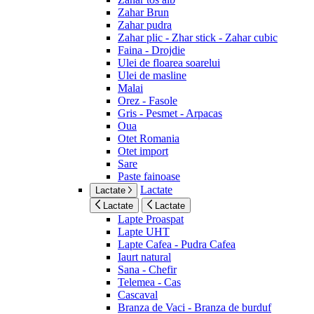
Zahar Brun
Zahar pudra
Zahar plic - Zhar stick - Zahar cubic
Faina - Drojdie
Ulei de floarea soarelui
Ulei de masline
Malai
Orez - Fasole
Gris - Pesmet - Arpacas
Oua
Otet Romania
Otet import
Sare
Paste fainoase
Lactate
Lactate
Lactate
Lactate
Lapte Proaspat
Lapte UHT
Lapte Cafea - Pudra Cafea
Iaurt natural
Sana - Chefir
Telemea - Cas
Cascaval
Branza de Vaci - Branza de burduf