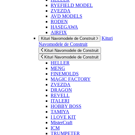
RYEFIELD MODEL
ZVEZDA
AVD MODELS
RODEN
HASEGAWA
AIRFIX
Kituri
Kituri Navomodele de Construit
Navomodele de Construit
Kituri Navomodele de Construit
Kituri Navomodele de Construit
HELLER
MENG
FINEMOLDS
MAGIC FACTORY
ZVEZDA
DRAGON
REVELL
ITALERI
HOBBY BOSS
TAMIYA
I LOVE KIT
MisterCraft
ICM
TRUMPETER