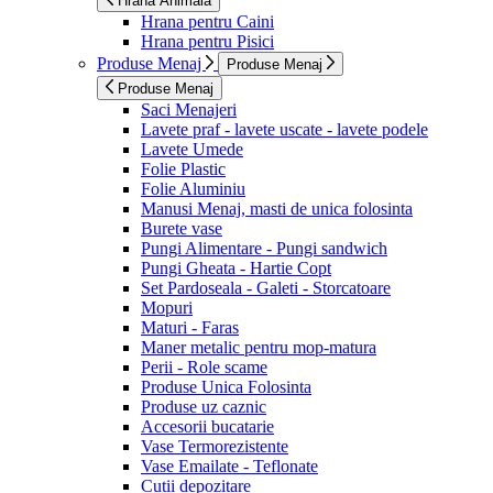
Hrana Animala
Hrana pentru Caini
Hrana pentru Pisici
Produse Menaj
Produse Menaj
Produse Menaj
Saci Menajeri
Lavete praf - lavete uscate - lavete podele
Lavete Umede
Folie Plastic
Folie Aluminiu
Manusi Menaj, masti de unica folosinta
Burete vase
Pungi Alimentare - Pungi sandwich
Pungi Gheata - Hartie Copt
Set Pardoseala - Galeti - Storcatoare
Mopuri
Maturi - Faras
Maner metalic pentru mop-matura
Perii - Role scame
Produse Unica Folosinta
Produse uz caznic
Accesorii bucatarie
Vase Termorezistente
Vase Emailate - Teflonate
Cutii depozitare