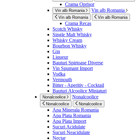
Crama Oprisor
Vin alb Romania
Vin alb Romania
Vin alb Romania
Vin alb Romania
Crama Recas
Scotch Whisky
Single Malt Whisky
Whisky Cream
Bourbon Whisky
Gin
Liqueur
Bauturi Spirtoase Diverse
Vin Spumant Import
Vodka
Vermouth
Bitter - Aperitiv - Cocktail
Bauturi Alcoolice Miniaturi
Nonalcoolice
Nonalcoolice
Nonalcoolice
Nonalcoolice
Apa Minerala Romania
Apa Plata Romania
Apa Plata Import
Sucuri Acidulate
Sucuri Neacidulate
Nectar