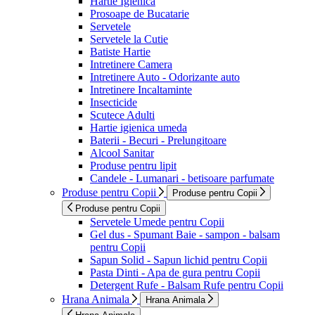
Hartie Igienica
Prosoape de Bucatarie
Servetele
Servetele la Cutie
Batiste Hartie
Intretinere Camera
Intretinere Auto - Odorizante auto
Intretinere Incaltaminte
Insecticide
Scutece Adulti
Hartie igienica umeda
Baterii - Becuri - Prelungitoare
Alcool Sanitar
Produse pentru lipit
Candele - Lumanari - betisoare parfumate
Produse pentru Copii
Produse pentru Copii
Produse pentru Copii
Servetele Umede pentru Copii
Gel dus - Spumant Baie - sampon - balsam
pentru Copii
Sapun Solid - Sapun lichid pentru Copii
Pasta Dinti - Apa de gura pentru Copii
Detergent Rufe - Balsam Rufe pentru Copii
Hrana Animala
Hrana Animala