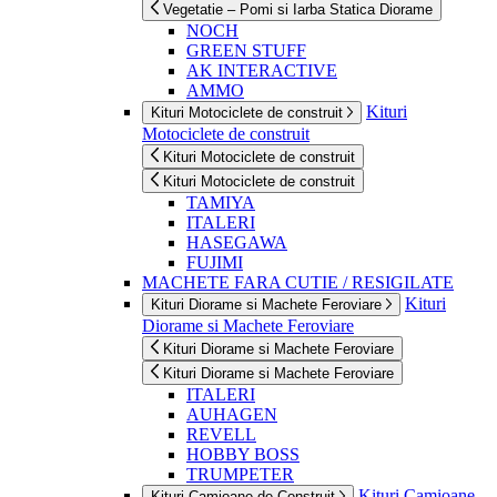
Vegetatie – Pomi si Iarba Statica Diorame
NOCH
GREEN STUFF
AK INTERACTIVE
AMMO
Kituri
Kituri Motociclete de construit
Motociclete de construit
Kituri Motociclete de construit
Kituri Motociclete de construit
TAMIYA
ITALERI
HASEGAWA
FUJIMI
MACHETE FARA CUTIE / RESIGILATE
Kituri
Kituri Diorame si Machete Feroviare
Diorame si Machete Feroviare
Kituri Diorame si Machete Feroviare
Kituri Diorame si Machete Feroviare
ITALERI
AUHAGEN
REVELL
HOBBY BOSS
TRUMPETER
Kituri Camioane
Kituri Camioane de Construit