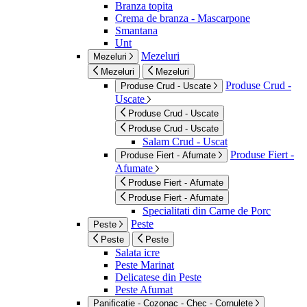
Branza topita
Crema de branza - Mascarpone
Smantana
Unt
Mezeluri
Mezeluri
Mezeluri
Mezeluri
Produse Crud -
Produse Crud - Uscate
Uscate
Produse Crud - Uscate
Produse Crud - Uscate
Salam Crud - Uscat
Produse Fiert -
Produse Fiert - Afumate
Afumate
Produse Fiert - Afumate
Produse Fiert - Afumate
Specialitati din Carne de Porc
Peste
Peste
Peste
Peste
Salata icre
Peste Marinat
Delicatese din Peste
Peste Afumat
Panificatie - Cozonac - Chec - Cornulete