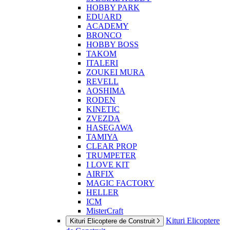
HOBBY PARK
EDUARD
ACADEMY
BRONCO
HOBBY BOSS
TAKOM
ITALERI
ZOUKEI MURA
REVELL
AOSHIMA
RODEN
KINETIC
ZVEZDA
HASEGAWA
TAMIYA
CLEAR PROP
TRUMPETER
I LOVE KIT
AIRFIX
MAGIC FACTORY
HELLER
ICM
MisterCraft
Kituri Elicoptere
Kituri Elicoptere de Construit