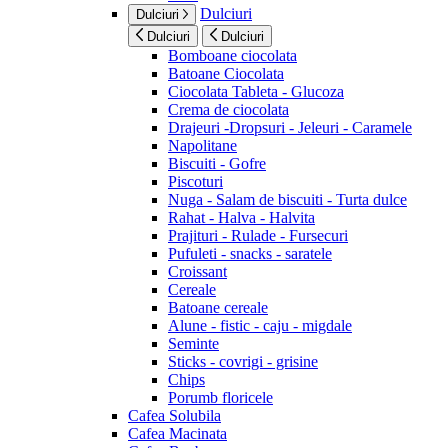
Dulciuri
Dulciuri
Dulciuri
Dulciuri
Bomboane ciocolata
Batoane Ciocolata
Ciocolata Tableta - Glucoza
Crema de ciocolata
Drajeuri -Dropsuri - Jeleuri - Caramele
Napolitane
Biscuiti - Gofre
Piscoturi
Nuga - Salam de biscuiti - Turta dulce
Rahat - Halva - Halvita
Prajituri - Rulade - Fursecuri
Pufuleti - snacks - saratele
Croissant
Cereale
Batoane cereale
Alune - fistic - caju - migdale
Seminte
Sticks - covrigi - grisine
Chips
Porumb floricele
Cafea Solubila
Cafea Macinata