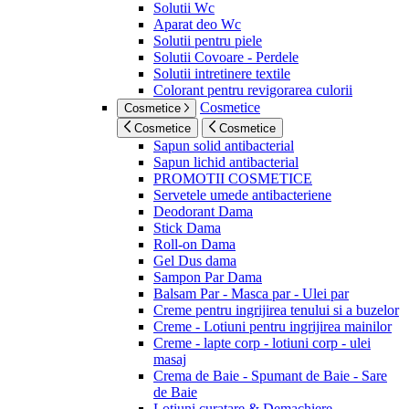
Solutii Wc
Aparat deo Wc
Solutii pentru piele
Solutii Covoare - Perdele
Solutii intretinere textile
Colorant pentru revigorarea culorii
Cosmetice
Cosmetice
Cosmetice
Cosmetice
Sapun solid antibacterial
Sapun lichid antibacterial
PROMOTII COSMETICE
Servetele umede antibacteriene
Deodorant Dama
Stick Dama
Roll-on Dama
Gel Dus dama
Sampon Par Dama
Balsam Par - Masca par - Ulei par
Creme pentru ingrijirea tenului si a buzelor
Creme - Lotiuni pentru ingrijirea mainilor
Creme - lapte corp - lotiuni corp - ulei
masaj
Crema de Baie - Spumant de Baie - Sare
de Baie
Lotiuni curatare & Demachiere