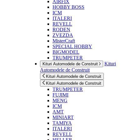
AIRFIX
HOBBY BOSS
ICM
ITALERI
REVELL
RODEN
ZVEZDA
MisterCraft
SPECIAL HOBBY
BIGMODEL
TRUMPETER
Kituri
Kituri Automodele de Construit
Automodele de Construit
Kituri Automodele de Construit
Kituri Automodele de Construit
TRUMPETER
FUJIMI
MENG
ICM
AMT
MINIART
TAMIYA
ITALERI
REVELL
HELLER