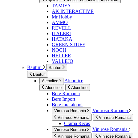
TAMIYA
AK INTERACTIVE
Mr.Hobby
AMMO
REVELL
ITALERI
HATAKA
GREEN STUFF
NOCH
HELLER
VALLEJO
Bauturi
Bauturi
Bauturi
Alcoolice
Alcoolice
Alcoolice
Alcoolice
Bere Romania
Bere Import
Bere fara alcool
Vin rosu Romania
Vin rosu Romania
Vin rosu Romania
Vin rosu Romania
Crama Recas
Vin rose Romania
Vin rose Romania
Vin rose Romania
Vin rose Romania