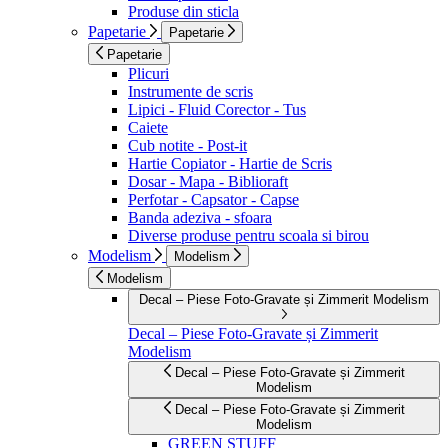
Produse din sticla
Papetarie
Papetarie
Papetarie
Plicuri
Instrumente de scris
Lipici - Fluid Corector - Tus
Caiete
Cub notite - Post-it
Hartie Copiator - Hartie de Scris
Dosar - Mapa - Biblioraft
Perfotar - Capsator - Capse
Banda adeziva - sfoara
Diverse produse pentru scoala si birou
Modelism
Modelism
Modelism
Decal – Piese Foto-Gravate și Zimmerit Modelism
Decal – Piese Foto-Gravate și Zimmerit
Modelism
Decal – Piese Foto-Gravate și Zimmerit
Modelism
Decal – Piese Foto-Gravate și Zimmerit
Modelism
GREEN STUFF