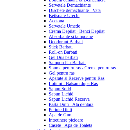
Servetele Demachiante
Dischete demachiante - Vata
Betisoare Urechi
Acetona
Servetele Umede
Crema Depilat - Benzi Depilat
Absorbante si tampoane
Deodorant Barbati
Stick Barbati
Roll-on Barbati
Gel Dus barbati
Sampon Par Barbati
Spuma pentru ras - Crema pentru ras
Gel pentru ras
Aparate si Rezerve pentru Ras
Lotiuni - Balsam dupa Ras
Sapun Solid
Sapun Lichid
Sapun Lichid Rezerva
Pasta Dinti - Ata dentara
Periute Dinti
Apa de Gura
Intretinere picioare
Casete - Apa de Toaleta