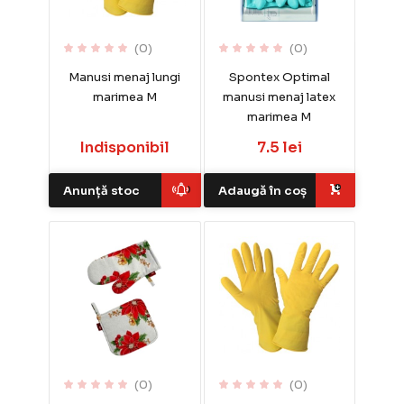
(0)
(0)
Manusi menaj lungi
Spontex Optimal
marimea M
manusi menaj latex
marimea M
Indisponibil
7.5 lei
Anunță stoc
Adaugă în coș
(0)
(0)