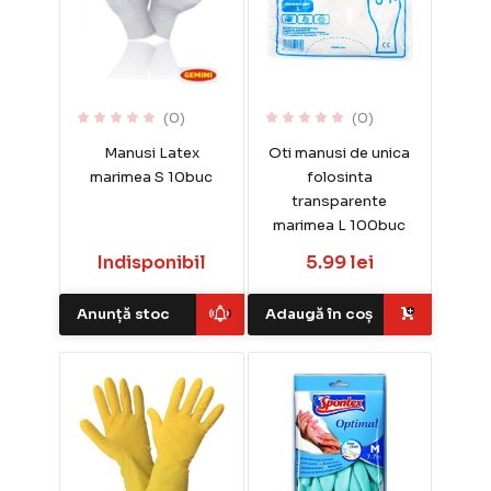
(0)
(0)
Manusi Latex
Oti manusi de unica
marimea S 10buc
folosinta
transparente
marimea L 100buc
Indisponibil
5.99 lei
Anunță stoc
Adaugă în coș