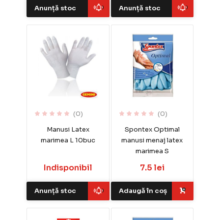
Anunță stoc
Anunță stoc
(0)
(0)
Manusi Latex
Spontex Optimal
marimea L 10buc
manusi menaj latex
marimea S
Indisponibil
7.5 lei
Anunță stoc
Adaugă în coș