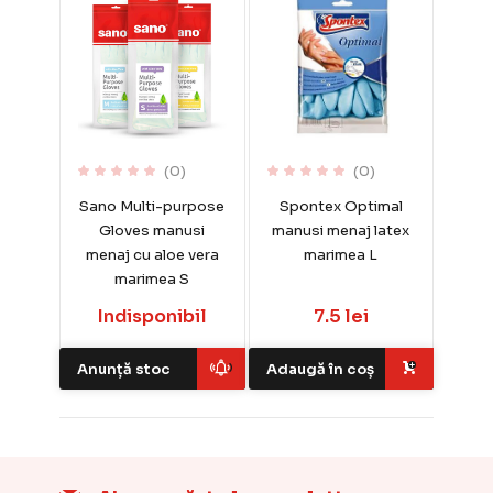
(0)
(0)
Sano Multi-purpose
Spontex Optimal
Gloves manusi
manusi menaj latex
menaj cu aloe vera
marimea L
marimea S
Indisponibil
7.5 lei
Anunță stoc
Adaugă în coș