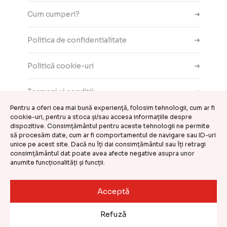
Cum cumperi?
Politica de confidentialitate
Politică cookie-uri
Termeni și condiții
Pentru a oferi cea mai bună experiență, folosim tehnologii, cum ar fi
cookie-uri, pentru a stoca și/sau accesa informațiile despre
Contact
dispozitive. Consimțământul pentru aceste tehnologii ne permite
să procesăm date, cum ar fi comportamentul de navigare sau ID-uri
ANPC
unice pe acest site. Dacă nu îți dai consimțământul sau îți retragi
consimțământul dat poate avea afecte negative asupra unor
anumite funcționalități și funcții.
Setări cookie-uri
Acceptă
©
CASA DE COMENZI GEMINI S.R.L.
2026
Refuză
Website realizat și întreținut de
Kooperativa