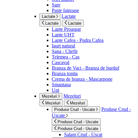
Sare
Paste fainoase
Lactate
Lactate
Lactate
Lactate
Lapte Proaspat
Lapte UHT
Lapte Cafea - Pudra Cafea
Iaurt natural
Sana - Chefir
Telemea - Cas
Cascaval
Branza de Vaci - Branza de burduf
Branza topita
Crema de branza - Mascarpone
Smantana
Unt
Mezeluri
Mezeluri
Mezeluri
Mezeluri
Produse Crud -
Produse Crud - Uscate
Uscate
Produse Crud - Uscate
Produse Crud - Uscate
Salam Crud - Uscat