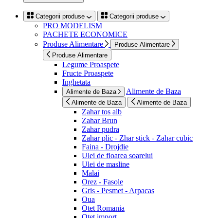
Categorii produse
Categorii produse
PRO MODELISM
PACHETE ECONOMICE
Produse Alimentare
Produse Alimentare
Produse Alimentare
Legume Proaspete
Fructe Proaspete
Inghetata
Alimente de Baza
Alimente de Baza
Alimente de Baza
Alimente de Baza
Zahar tos alb
Zahar Brun
Zahar pudra
Zahar plic - Zhar stick - Zahar cubic
Faina - Drojdie
Ulei de floarea soarelui
Ulei de masline
Malai
Orez - Fasole
Gris - Pesmet - Arpacas
Oua
Otet Romania
Otet import