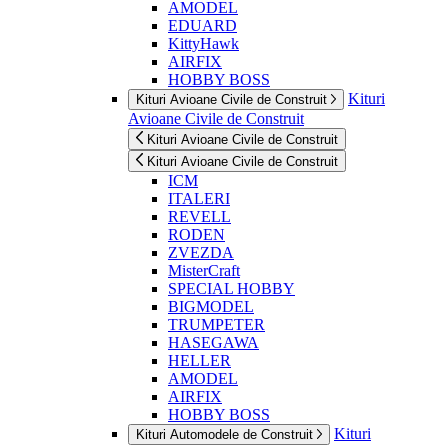
AMODEL
EDUARD
KittyHawk
AIRFIX
HOBBY BOSS
Kituri
Kituri Avioane Civile de Construit
Avioane Civile de Construit
Kituri Avioane Civile de Construit
Kituri Avioane Civile de Construit
ICM
ITALERI
REVELL
RODEN
ZVEZDA
MisterCraft
SPECIAL HOBBY
BIGMODEL
TRUMPETER
HASEGAWA
HELLER
AMODEL
AIRFIX
HOBBY BOSS
Kituri
Kituri Automodele de Construit