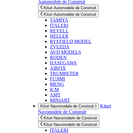
Automodele de Construit
Kituri Automodele de Construit
Kituri Automodele de Construit
TAMIYA
ITALERI
REVELL
HELLER
RYEFIELD MODEL
ZVEZDA
AVD MODELS
RODEN
HASEGAWA
AIRFIX
TRUMPETER
FUJIMI
MENG
ICM
AMT
MINIART
Kituri
Kituri Navomodele de Construit
Navomodele de Construit
Kituri Navomodele de Construit
Kituri Navomodele de Construit
ITALERI