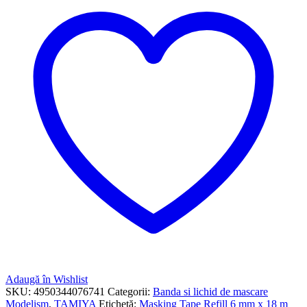
Adaugă în Wishlist
SKU:
4950344076741
Categorii:
Banda si lichid de mascare
Modelism
,
TAMIYA
Etichetă:
Masking Tape Refill 6 mm x 18 m