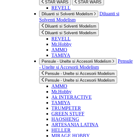
STAR WARS
STAR WARS
REVELL
Diluanti si
Diluanti si Solventi Modelism
Solventi Modelism
Diluanti si Solventi Modelism
Diluanti si Solventi Modelism
REVELL
Mr.Hobby
AMMO
TAMIYA
Pensule
Pensule - Unelte si Accesorii Modelism
- Unelte si Accesorii Modelism
Pensule - Unelte si Accesorii Modelism
Pensule - Unelte si Accesorii Modelism
AMMO
Mr.Hobby
Ak INTERACTIVE
TAMIYA
TRUMPETER
GREEN STUFF
HAOSHENG
ARTESANIA LATINA
HELLER
MIRAGE HOBBY