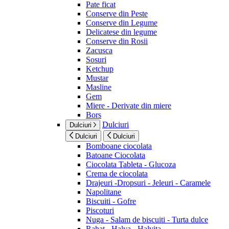
Pate ficat
Conserve din Peste
Conserve din Legume
Delicatese din legume
Conserve din Rosii
Zacusca
Sosuri
Ketchup
Mustar
Masline
Gem
Miere - Derivate din miere
Bors
Dulciuri
Dulciuri
Dulciuri
Dulciuri
Bomboane ciocolata
Batoane Ciocolata
Ciocolata Tableta - Glucoza
Crema de ciocolata
Drajeuri -Dropsuri - Jeleuri - Caramele
Napolitane
Biscuiti - Gofre
Piscoturi
Nuga - Salam de biscuiti - Turta dulce
Rahat - Halva - Halvita