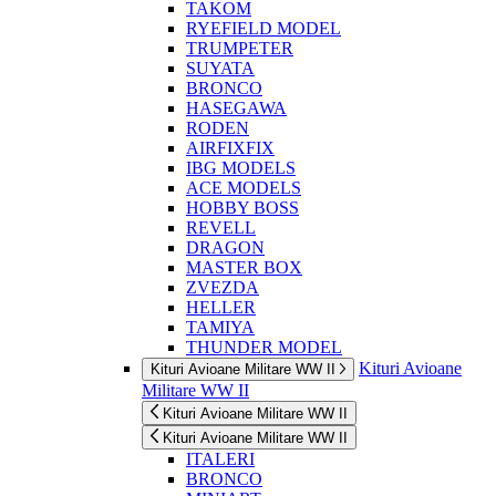
TAKOM
RYEFIELD MODEL
TRUMPETER
SUYATA
BRONCO
HASEGAWA
RODEN
AIRFIXFIX
IBG MODELS
ACE MODELS
HOBBY BOSS
REVELL
DRAGON
MASTER BOX
ZVEZDA
HELLER
TAMIYA
THUNDER MODEL
Kituri Avioane
Kituri Avioane Militare WW II
Militare WW II
Kituri Avioane Militare WW II
Kituri Avioane Militare WW II
ITALERI
BRONCO