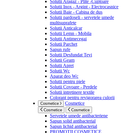
Solutii Aragaz - Plite -Cuptoare
Solutii Inox - Argint - Electrocasnice
Solutii Baie - Cabina de dus
Solutii pardoseli - servetele umede
multisuprafete
Solutii Anticalcar
Solutii Lemn - Mobila
Solutii Antimecegai
Solutii Parchet
Sapun rufe
Solutii Desfundat Tevi
Solutii Geam
Solutii Apret
Solutii Wc
Aparat deo Wc
Solutii pentru piele
Solutii Covoare - Perdele
Solutii intretinere textile
Colorant pentru revigorarea culorii
Cosmetice
Cosmetice
Cosmetice
Cosmetice
Servetele umede antibacteriene
Sapun solid antibacterial
Sapun lichid antibacterial
PROMOTII COSMETICE