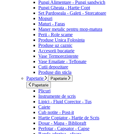
Pungi Alimentare - Pungi sandwich
Pungi Gheata - Hartie Copt
Set Pardoseala - Galeti - Storcatoare
Mopuri
Maturi - Faras
Maner metalic pentru mop-matura
Perii - Role scame
Produse Unica Folosinta
Produse uz caznic
Accesorii bucatarie
Vase Termorezistente
Vase Emailate - Teflonate
Cutii depozitare
Produse din sticla
Papetarie
Papetarie
Papetarie
Plicuri
Instrumente de scris
Lipici - Fluid Corector - Tus
Caiete
Cub notite - Post-it
Hartie Copiator - Hartie de Scris
Dosar - Mapa - Biblioraft
Perfotar - Capsator - Capse
Banda adeziva - sfoara