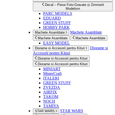
Decal – Piese Foto-Gravate și Zimmerit
Modelism
PARC MODELS
EDUARD
GREEN STUFF
HOBBY PARK
Machete Asamblate
Machete Asamblate
Machete Asamblate
Machete Asamblate
EASY MODEL
Diorame si
Diorame si Accesorii pentru Kituri
Accesorii pentru Kituri
Diorame si Accesorii pentru Kituri
Diorame si Accesorii pentru Kituri
MINIART
MisterCraft
ITALERI
GREEN STUFF
ZVEZDA
AIRFIX
TAKOM
NOCH
TAMIYA
STAR WARS
STAR WARS