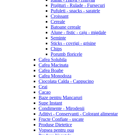
Prajituri - Rulade - Fursecuri
Pufuleti - snacks - saratele
Croissant
Cereale
Batoane cereale
Alune - fistic - caju - migdale
Seminte
Sticks - covrigi - grisine
Chips
Porumb floricele
Cafea Solubila
Cafea Macinata
Cafea Boabe
Cafea Monodoza
Ciocolata Calda - Cappucino
Ceai
Cacao
Baze pentru Mancaruri
Supe Instant
Condimente - Mirodenii
Aditivi - Conservanti - Colorant alimentar
Fructe Confiate - uscate
Produse Dietetice
Vopsea pentru oua