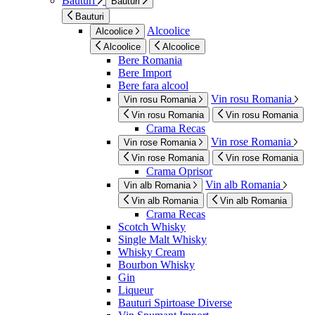
Bauturi
Bauturi
Bauturi
Alcoolice
Alcoolice
Alcoolice
Alcoolice
Bere Romania
Bere Import
Bere fara alcool
Vin rosu Romania
Vin rosu Romania
Vin rosu Romania
Vin rosu Romania
Crama Recas
Vin rose Romania
Vin rose Romania
Vin rose Romania
Vin rose Romania
Crama Oprisor
Vin alb Romania
Vin alb Romania
Vin alb Romania
Vin alb Romania
Crama Recas
Scotch Whisky
Single Malt Whisky
Whisky Cream
Bourbon Whisky
Gin
Liqueur
Bauturi Spirtoase Diverse