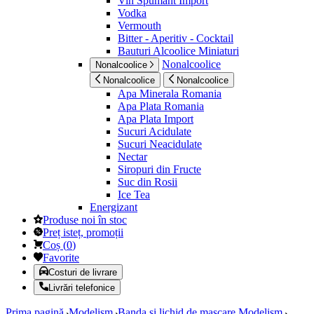
Vin Spumant Import
Vodka
Vermouth
Bitter - Aperitiv - Cocktail
Bauturi Alcoolice Miniaturi
Nonalcoolice
Nonalcoolice
Nonalcoolice
Nonalcoolice
Apa Minerala Romania
Apa Plata Romania
Apa Plata Import
Sucuri Acidulate
Sucuri Neacidulate
Nectar
Siropuri din Fructe
Suc din Rosii
Ice Tea
Energizant
Produse noi în stoc
Preț isteț, promoții
Coș
(
0
)
Favorite
Costuri de livrare
Livrări telefonice
Prima pagină
Modelism
Banda si lichid de mascare Modelism