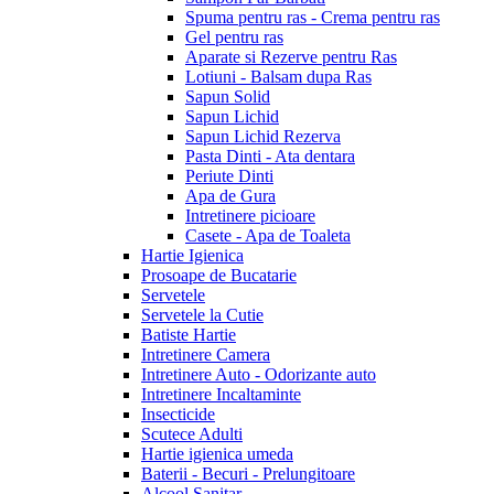
Spuma pentru ras - Crema pentru ras
Gel pentru ras
Aparate si Rezerve pentru Ras
Lotiuni - Balsam dupa Ras
Sapun Solid
Sapun Lichid
Sapun Lichid Rezerva
Pasta Dinti - Ata dentara
Periute Dinti
Apa de Gura
Intretinere picioare
Casete - Apa de Toaleta
Hartie Igienica
Prosoape de Bucatarie
Servetele
Servetele la Cutie
Batiste Hartie
Intretinere Camera
Intretinere Auto - Odorizante auto
Intretinere Incaltaminte
Insecticide
Scutece Adulti
Hartie igienica umeda
Baterii - Becuri - Prelungitoare
Alcool Sanitar