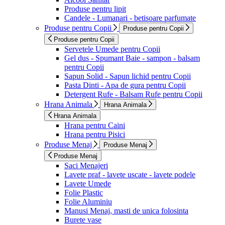
Produse pentru lipit
Candele - Lumanari - betisoare parfumate
Produse pentru Copii
Produse pentru Copii
Produse pentru Copii
Servetele Umede pentru Copii
Gel dus - Spumant Baie - sampon - balsam
pentru Copii
Sapun Solid - Sapun lichid pentru Copii
Pasta Dinti - Apa de gura pentru Copii
Detergent Rufe - Balsam Rufe pentru Copii
Hrana Animala
Hrana Animala
Hrana Animala
Hrana pentru Caini
Hrana pentru Pisici
Produse Menaj
Produse Menaj
Produse Menaj
Saci Menajeri
Lavete praf - lavete uscate - lavete podele
Lavete Umede
Folie Plastic
Folie Aluminiu
Manusi Menaj, masti de unica folosinta
Burete vase