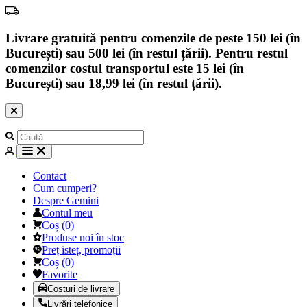
Livrare gratuită pentru comenzile de peste 150 lei (în
București) sau 500 lei (în restul țării). Pentru restul
comenzilor costul transportul este 15 lei (în
București) sau 18,99 lei (în restul țării).
Contact
Cum cumperi?
Despre Gemini
Contul meu
Coș
(
0
)
Produse noi în stoc
Preț isteț, promoții
Coș
(
0
)
Favorite
Costuri de livrare
Livrări telefonice