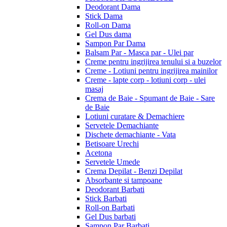
Deodorant Dama
Stick Dama
Roll-on Dama
Gel Dus dama
Sampon Par Dama
Balsam Par - Masca par - Ulei par
Creme pentru ingrijirea tenului si a buzelor
Creme - Lotiuni pentru ingrijirea mainilor
Creme - lapte corp - lotiuni corp - ulei
masaj
Crema de Baie - Spumant de Baie - Sare
de Baie
Lotiuni curatare & Demachiere
Servetele Demachiante
Dischete demachiante - Vata
Betisoare Urechi
Acetona
Servetele Umede
Crema Depilat - Benzi Depilat
Absorbante si tampoane
Deodorant Barbati
Stick Barbati
Roll-on Barbati
Gel Dus barbati
Sampon Par Barbati