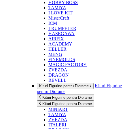
HOBBY BOSS
TAMIYA
I LOVE KIT
MisterCraft
ICM
TRUMPETER
HASEGAWA
AIRFIX
ACADEMY
HELLER
MENG
FINEMOLDS
MAGIC FACTORY
ZVEZDA
DRAGON
REVELL
Kituri Figurine
Kituri Figurine pentru Diorame
pentru Diorame
Kituri Figurine pentru Diorame
Kituri Figurine pentru Diorame
MINIART
TAMIYA
ZVEZDA
ITALERI