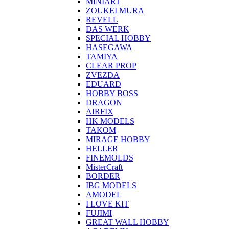
MINIART
ZOUKEI MURA
REVELL
DAS WERK
SPECIAL HOBBY
HASEGAWA
TAMIYA
CLEAR PROP
ZVEZDA
EDUARD
HOBBY BOSS
DRAGON
AIRFIX
HK MODELS
TAKOM
MIRAGE HOBBY
HELLER
FINEMOLDS
MisterCraft
BORDER
IBG MODELS
AMODEL
I LOVE KIT
FUJIMI
GREAT WALL HOBBY