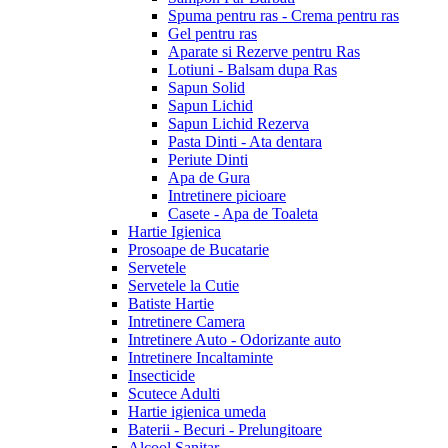
Spuma pentru ras - Crema pentru ras
Gel pentru ras
Aparate si Rezerve pentru Ras
Lotiuni - Balsam dupa Ras
Sapun Solid
Sapun Lichid
Sapun Lichid Rezerva
Pasta Dinti - Ata dentara
Periute Dinti
Apa de Gura
Intretinere picioare
Casete - Apa de Toaleta
Hartie Igienica
Prosoape de Bucatarie
Servetele
Servetele la Cutie
Batiste Hartie
Intretinere Camera
Intretinere Auto - Odorizante auto
Intretinere Incaltaminte
Insecticide
Scutece Adulti
Hartie igienica umeda
Baterii - Becuri - Prelungitoare
Alcool Sanitar