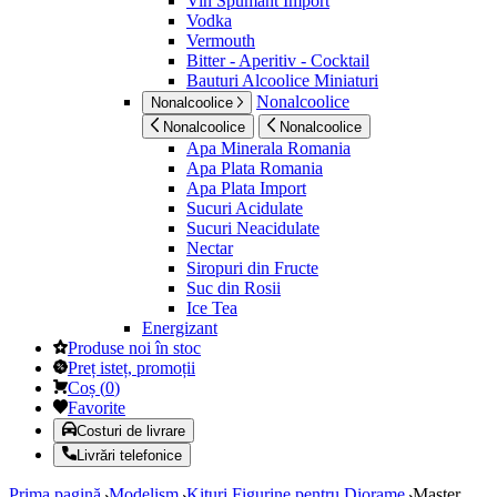
Vin Spumant Import
Vodka
Vermouth
Bitter - Aperitiv - Cocktail
Bauturi Alcoolice Miniaturi
Nonalcoolice
Nonalcoolice
Nonalcoolice
Nonalcoolice
Apa Minerala Romania
Apa Plata Romania
Apa Plata Import
Sucuri Acidulate
Sucuri Neacidulate
Nectar
Siropuri din Fructe
Suc din Rosii
Ice Tea
Energizant
Produse noi în stoc
Preț isteț, promoții
Coș
(
0
)
Favorite
Costuri de livrare
Livrări telefonice
Prima pagină
Modelism
Kituri Figurine pentru Diorame
Master