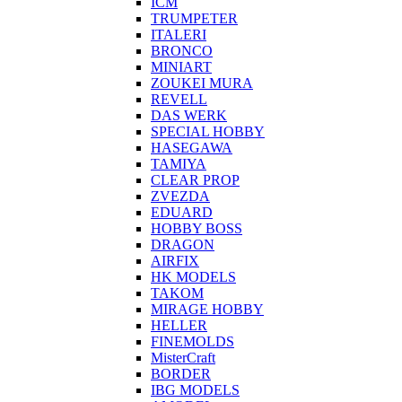
ICM
TRUMPETER
ITALERI
BRONCO
MINIART
ZOUKEI MURA
REVELL
DAS WERK
SPECIAL HOBBY
HASEGAWA
TAMIYA
CLEAR PROP
ZVEZDA
EDUARD
HOBBY BOSS
DRAGON
AIRFIX
HK MODELS
TAKOM
MIRAGE HOBBY
HELLER
FINEMOLDS
MisterCraft
BORDER
IBG MODELS