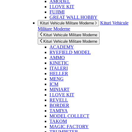
AMODEL
I LOVE KIT
FUJIMI
GREAT WALL HOBBY
Kituri Vehicule
Kituri Vehicule Militare Moderne
Militare Moderne
Kituri Vehicule Militare Moderne
Kituri Vehicule Militare Moderne
ACADEMY
RYEFIELD MODEL
AMMO
KINETIC
ITALERI
HELLER
MENG
ICM
MINIART
I LOVE KIT
REVELL
BORDER
TAMIYA
MODEL COLLECT
TAKOM
MAGIC FACTORY
TRUMPETER