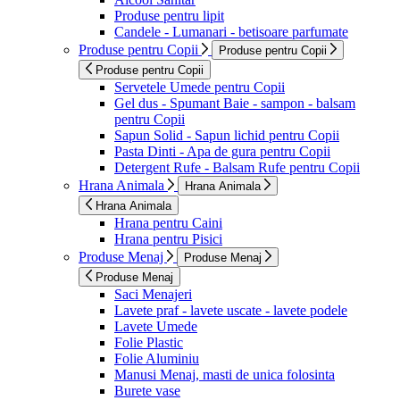
Produse pentru lipit
Candele - Lumanari - betisoare parfumate
Produse pentru Copii
Produse pentru Copii
Produse pentru Copii
Servetele Umede pentru Copii
Gel dus - Spumant Baie - sampon - balsam
pentru Copii
Sapun Solid - Sapun lichid pentru Copii
Pasta Dinti - Apa de gura pentru Copii
Detergent Rufe - Balsam Rufe pentru Copii
Hrana Animala
Hrana Animala
Hrana Animala
Hrana pentru Caini
Hrana pentru Pisici
Produse Menaj
Produse Menaj
Produse Menaj
Saci Menajeri
Lavete praf - lavete uscate - lavete podele
Lavete Umede
Folie Plastic
Folie Aluminiu
Manusi Menaj, masti de unica folosinta
Burete vase