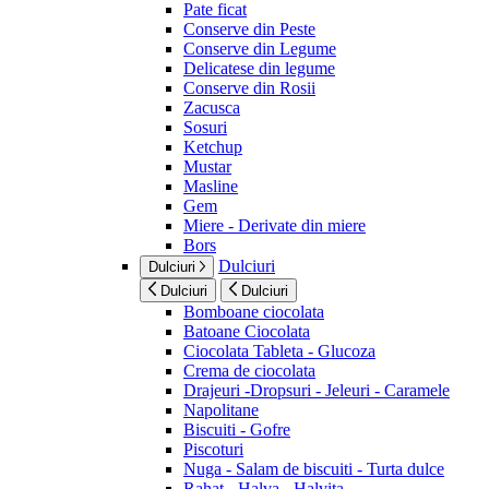
Pate ficat
Conserve din Peste
Conserve din Legume
Delicatese din legume
Conserve din Rosii
Zacusca
Sosuri
Ketchup
Mustar
Masline
Gem
Miere - Derivate din miere
Bors
Dulciuri
Dulciuri
Dulciuri
Dulciuri
Bomboane ciocolata
Batoane Ciocolata
Ciocolata Tableta - Glucoza
Crema de ciocolata
Drajeuri -Dropsuri - Jeleuri - Caramele
Napolitane
Biscuiti - Gofre
Piscoturi
Nuga - Salam de biscuiti - Turta dulce
Rahat - Halva - Halvita