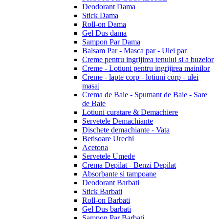
Deodorant Dama
Stick Dama
Roll-on Dama
Gel Dus dama
Sampon Par Dama
Balsam Par - Masca par - Ulei par
Creme pentru ingrijirea tenului si a buzelor
Creme - Lotiuni pentru ingrijirea mainilor
Creme - lapte corp - lotiuni corp - ulei
masaj
Crema de Baie - Spumant de Baie - Sare
de Baie
Lotiuni curatare & Demachiere
Servetele Demachiante
Dischete demachiante - Vata
Betisoare Urechi
Acetona
Servetele Umede
Crema Depilat - Benzi Depilat
Absorbante si tampoane
Deodorant Barbati
Stick Barbati
Roll-on Barbati
Gel Dus barbati
Sampon Par Barbati