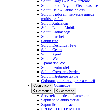
Solutii Aragaz - Plite -Cuptoare
Solutii Inox - Argint - Electrocasnice
Solutii Baie - Cabina de dus
Solutii pardoseli - servetele umede
multisuprafete
Solutii Anticalcar
Solutii Lemn - Mobila
Solutii Antimecegai
Solutii Parchet
Sapun rufe
Solutii Desfundat Tevi
Solutii Geam
Solutii Apret
Solutii Wc
Aparat deo Wc
Solutii pentru piele
Solutii Covoare - Perdele
Solutii intretinere textile
Colorant pentru revigorarea culorii
Cosmetice
Cosmetice
Cosmetice
Cosmetice
Servetele umede antibacteriene
Sapun solid antibacterial
Sapun lichid antibacterial
PROMOTII COSMETICE