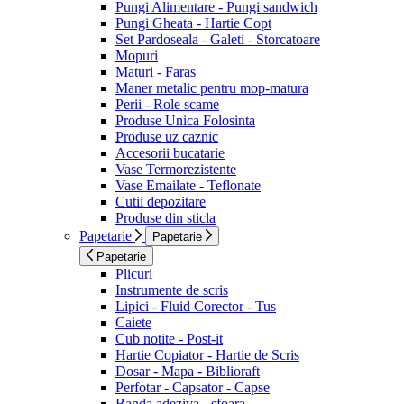
Pungi Alimentare - Pungi sandwich
Pungi Gheata - Hartie Copt
Set Pardoseala - Galeti - Storcatoare
Mopuri
Maturi - Faras
Maner metalic pentru mop-matura
Perii - Role scame
Produse Unica Folosinta
Produse uz caznic
Accesorii bucatarie
Vase Termorezistente
Vase Emailate - Teflonate
Cutii depozitare
Produse din sticla
Papetarie
Papetarie
Papetarie
Plicuri
Instrumente de scris
Lipici - Fluid Corector - Tus
Caiete
Cub notite - Post-it
Hartie Copiator - Hartie de Scris
Dosar - Mapa - Biblioraft
Perfotar - Capsator - Capse
Banda adeziva - sfoara