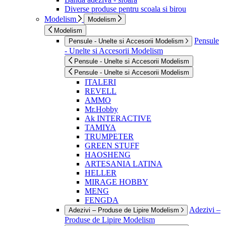
Diverse produse pentru scoala si birou
Modelism
Modelism
Modelism
Pensule
Pensule - Unelte si Accesorii Modelism
- Unelte si Accesorii Modelism
Pensule - Unelte si Accesorii Modelism
Pensule - Unelte si Accesorii Modelism
ITALERI
REVELL
AMMO
Mr.Hobby
Ak INTERACTIVE
TAMIYA
TRUMPETER
GREEN STUFF
HAOSHENG
ARTESANIA LATINA
HELLER
MIRAGE HOBBY
MENG
FENGDA
Adezivi –
Adezivi – Produse de Lipire Modelism
Produse de Lipire Modelism