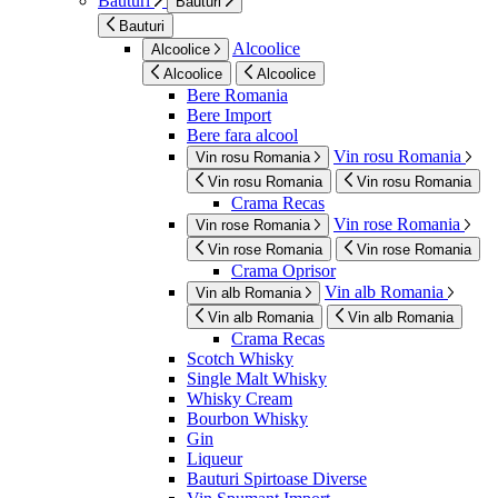
Bauturi
Bauturi
Bauturi
Alcoolice
Alcoolice
Alcoolice
Alcoolice
Bere Romania
Bere Import
Bere fara alcool
Vin rosu Romania
Vin rosu Romania
Vin rosu Romania
Vin rosu Romania
Crama Recas
Vin rose Romania
Vin rose Romania
Vin rose Romania
Vin rose Romania
Crama Oprisor
Vin alb Romania
Vin alb Romania
Vin alb Romania
Vin alb Romania
Crama Recas
Scotch Whisky
Single Malt Whisky
Whisky Cream
Bourbon Whisky
Gin
Liqueur
Bauturi Spirtoase Diverse