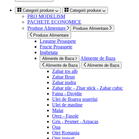
Categorii produse
Categorii produse
PRO MODELISM
PACHETE ECONOMICE
Produse Alimentare
Produse Alimentare
Produse Alimentare
Legume Proaspete
Fructe Proaspete
Inghetata
Alimente de Baza
Alimente de Baza
Alimente de Baza
Alimente de Baza
Zahar tos alb
Zahar Brun
Zahar pudra
Zahar plic - Zhar stick - Zahar cubic
Faina - Drojdie
Ulei de floarea soarelui
Ulei de masline
Malai
Orez - Fasole
Gris - Pesmet - Arpacas
Oua
Otet Romania
Otet import