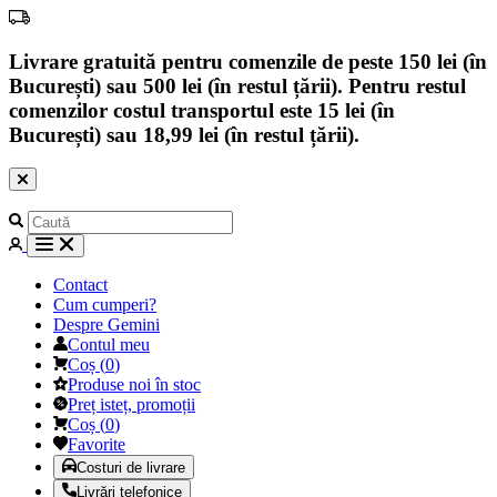
Livrare gratuită pentru comenzile de peste 150 lei (în
București) sau 500 lei (în restul țării). Pentru restul
comenzilor costul transportul este 15 lei (în
București) sau 18,99 lei (în restul țării).
Contact
Cum cumperi?
Despre Gemini
Contul meu
Coș
(
0
)
Produse noi în stoc
Preț isteț, promoții
Coș
(
0
)
Favorite
Costuri de livrare
Livrări telefonice