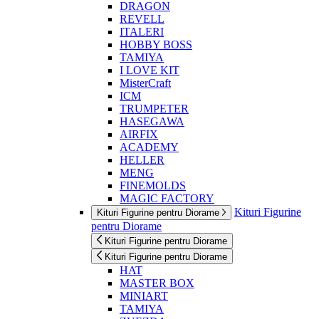
DRAGON
REVELL
ITALERI
HOBBY BOSS
TAMIYA
I LOVE KIT
MisterCraft
ICM
TRUMPETER
HASEGAWA
AIRFIX
ACADEMY
HELLER
MENG
FINEMOLDS
MAGIC FACTORY
Kituri Figurine
Kituri Figurine pentru Diorame
pentru Diorame
Kituri Figurine pentru Diorame
Kituri Figurine pentru Diorame
HAT
MASTER BOX
MINIART
TAMIYA