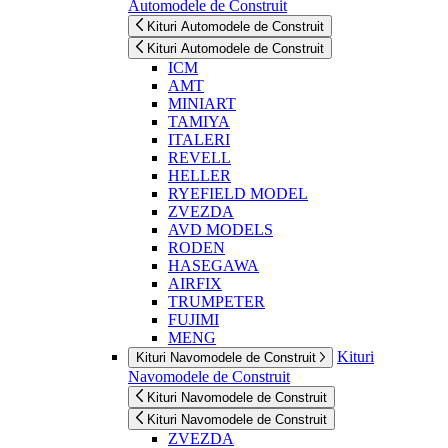
Automodele de Construit
Kituri Automodele de Construit
Kituri Automodele de Construit
ICM
AMT
MINIART
TAMIYA
ITALERI
REVELL
HELLER
RYEFIELD MODEL
ZVEZDA
AVD MODELS
RODEN
HASEGAWA
AIRFIX
TRUMPETER
FUJIMI
MENG
Kituri
Kituri Navomodele de Construit
Navomodele de Construit
Kituri Navomodele de Construit
Kituri Navomodele de Construit
ZVEZDA