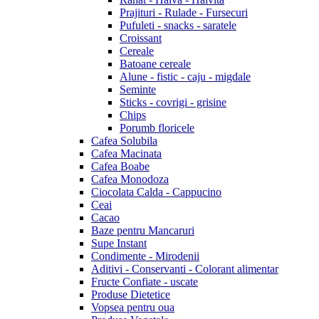
Prajituri - Rulade - Fursecuri
Pufuleti - snacks - saratele
Croissant
Cereale
Batoane cereale
Alune - fistic - caju - migdale
Seminte
Sticks - covrigi - grisine
Chips
Porumb floricele
Cafea Solubila
Cafea Macinata
Cafea Boabe
Cafea Monodoza
Ciocolata Calda - Cappucino
Ceai
Cacao
Baze pentru Mancaruri
Supe Instant
Condimente - Mirodenii
Aditivi - Conservanti - Colorant alimentar
Fructe Confiate - uscate
Produse Dietetice
Vopsea pentru oua