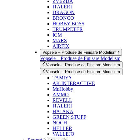
ZVEZDA
ITALERI
DRAGON
BRONCO
HOBBY BOSS
TRUMPETER
ICM
MARS
AIRFIX
Vopsele – Produse de Finisare Modelism
Vopsele – Produse de Finisare Modelism
Vopsele – Produse de Finisare Modelism
Vopsele – Produse de Finisare Modelism
TAMIYA
AK INTERACTIVE
Mr.Hobby
AMMO
REVELL
ITALERI
HATAKA
GREEN STUFF
NOCH
HELLER
VALLEJO