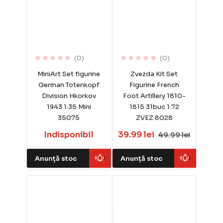
(0)
(0)
MiniArt Set figurine
Zvezda Kit Set
German Totenkopf
Figurine French
Division Hkorkov
Foot Artillery 1810-
1943 1:35 Mini
1815 31buc 1:72
35075
ZVEZ 8028
Indisponibil
39.99 lei
49.99 lei
Anunță stoc
Anunță stoc