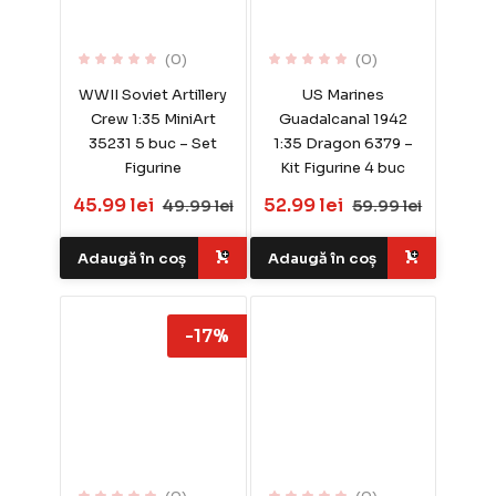
(0)
(0)
WWII Soviet Artillery
US Marines
Crew 1:35 MiniArt
Guadalcanal 1942
35231 5 buc – Set
1:35 Dragon 6379 –
Figurine
Kit Figurine 4 buc
45.99 lei
52.99 lei
49.99 lei
59.99 lei
Adaugă în coș
Adaugă în coș
-17%