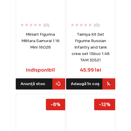
(0)
(0)
Miniart Figurina
Tamiya Kit Set
Militara Samurai 1:16
Figurine Russian
Mini 16028
Infantry and tank
crew set 15buc 1:48
TAM 32521
Indisponibil
45.99 lei
Anunță stoc
Adaugă în coș
-8%
-12%