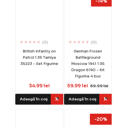
-14%
(0)
(0)
British Infantry on
German Frozen
Patrol 1:35 Tamiya
Battleground
35223 – Set Figurine
Moscow 1941 1:35
Dragon 6190 – Kit
Figurine 4 buc
34.99 lei
59.99 lei
69.99 lei
Adaugă în coș
Adaugă în coș
-20%