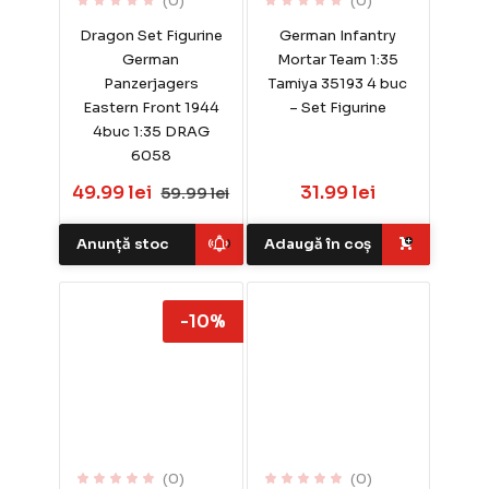
(0)
(0)
Dragon Set Figurine
German Infantry
German
Mortar Team 1:35
Panzerjagers
Tamiya 35193 4 buc
Eastern Front 1944
– Set Figurine
4buc 1:35 DRAG
6058
49.99 lei
31.99 lei
59.99 lei
Anunță stoc
Adaugă în coș
-10%
(0)
(0)