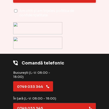
Am citit și am înțeles
politica de
confidențialitate
Comandă telefonic
București (L-V: 08:00 -
18:00)
0749 033 344
În țară (L-V: 08:00 - 18:00)
0749 033 345