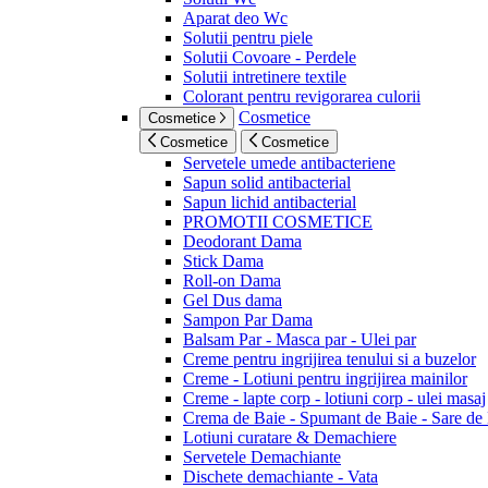
Aparat deo Wc
Solutii pentru piele
Solutii Covoare - Perdele
Solutii intretinere textile
Colorant pentru revigorarea culorii
Cosmetice
Cosmetice
Cosmetice
Cosmetice
Servetele umede antibacteriene
Sapun solid antibacterial
Sapun lichid antibacterial
PROMOTII COSMETICE
Deodorant Dama
Stick Dama
Roll-on Dama
Gel Dus dama
Sampon Par Dama
Balsam Par - Masca par - Ulei par
Creme pentru ingrijirea tenului si a buzelor
Creme - Lotiuni pentru ingrijirea mainilor
Creme - lapte corp - lotiuni corp - ulei masaj
Crema de Baie - Spumant de Baie - Sare de
Lotiuni curatare & Demachiere
Servetele Demachiante
Dischete demachiante - Vata