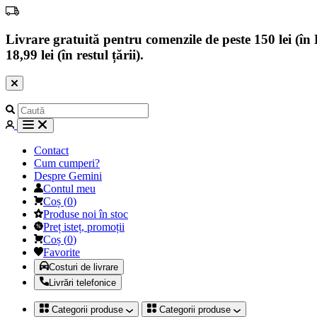
Livrare gratuită pentru comenzile de peste 150 lei (în B
18,99 lei (în restul țării).
Contact
Cum cumperi?
Despre Gemini
Contul meu
Coș
(
0
)
Produse noi în stoc
Preț isteț, promoții
Coș
(
0
)
Favorite
Costuri de livrare
Livrări telefonice
Categorii produse
Categorii produse