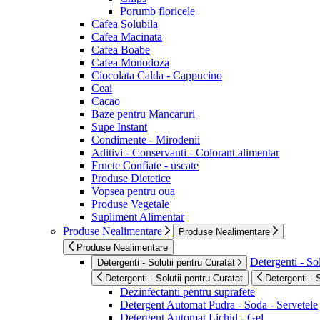
Porumb floricele
Cafea Solubila
Cafea Macinata
Cafea Boabe
Cafea Monodoza
Ciocolata Calda - Cappucino
Ceai
Cacao
Baze pentru Mancaruri
Supe Instant
Condimente - Mirodenii
Aditivi - Conservanti - Colorant alimentar
Fructe Confiate - uscate
Produse Dietetice
Vopsea pentru oua
Produse Vegetale
Supliment Alimentar
Produse Nealimentare
Produse Nealimentare
Produse Nealimentare
Detergenti - Sol
Detergenti - Solutii pentru Curatat
Detergenti - Solutii pentru Curatat
Detergenti - 
Dezinfectanti pentru suprafete
Detergent Automat Pudra - Soda - Servetele
Detergent Automat Lichid - Gel