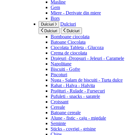
Masline
Gem
Miere - Derivate din miere
Bors
Dulciuri
Dulciuri
Dulciuri
Dulciuri
Bomboane ciocolata
Batoane Ciocolata
Ciocolata Tableta - Glucoza
Crema de ciocolata
Drajeuri -Dropsuri - Jeleuri - Caramele
Napolitane
Biscuiti - Gofre
Piscoturi
Nuga - Salam de biscuiti - Turta dulce
Rahat - Halva - Halvita
Prajituri - Rulade - Fursecuri
Pufuleti - snacks - saratele
Croissant
Cereale
Batoane cereale
Alune - fistic - caju - migdale
Seminte
Sticks - covrigi - grisine
Chips