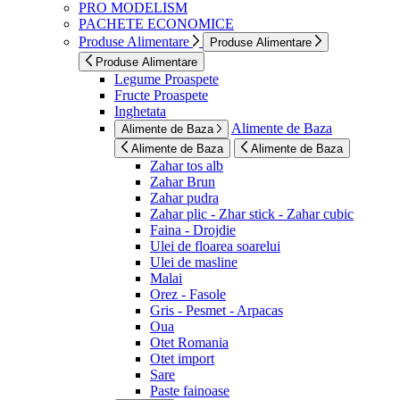
PRO MODELISM
PACHETE ECONOMICE
Produse Alimentare
Produse Alimentare
Produse Alimentare
Legume Proaspete
Fructe Proaspete
Inghetata
Alimente de Baza
Alimente de Baza
Alimente de Baza
Alimente de Baza
Zahar tos alb
Zahar Brun
Zahar pudra
Zahar plic - Zhar stick - Zahar cubic
Faina - Drojdie
Ulei de floarea soarelui
Ulei de masline
Malai
Orez - Fasole
Gris - Pesmet - Arpacas
Oua
Otet Romania
Otet import
Sare
Paste fainoase