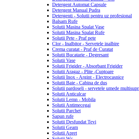
Detergent Automat Capsule
Detergent Manual Pudra
Detergenti - Solutii pentru uz profesional
Balsam Rufe
Solutii Masina Spalat Vase
Solutii Masina Spalat Rufe
Solutii Pete - Praf pete
Clor - Inalbitor - Servetele inalbire
Crema curatat - Praf de Curatat
Solutii Bucatarie - Degresant
Solutii Vase
Solutii Frigider - Absorbant Frigider
Solutii Aragaz - Plite -Cuptoare
Solutii Inox - Argint - Electrocasnice
Solutii Baie - Cabina de dus
Solutii pardoseli - servetele umede multisupr
Solutii Anticalcar
Solutii Lemn - Mobila
Solutii Antimecegai
Solutii Parchet
Sapun rufe
Solutii Desfundat Tevi
Solutii Geam
Solutii Apret
Solutii Wc