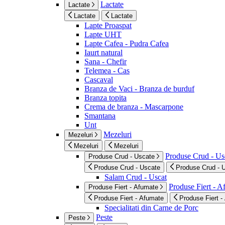
Lactate
Lactate
Lactate
Lactate
Lapte Proaspat
Lapte UHT
Lapte Cafea - Pudra Cafea
Iaurt natural
Sana - Chefir
Telemea - Cas
Cascaval
Branza de Vaci - Branza de burduf
Branza topita
Crema de branza - Mascarpone
Smantana
Unt
Mezeluri
Mezeluri
Mezeluri
Mezeluri
Produse Crud - Us
Produse Crud - Uscate
Produse Crud - Uscate
Produse Crud - 
Salam Crud - Uscat
Produse Fiert - 
Produse Fiert - Afumate
Produse Fiert - Afumate
Produse Fiert -
Specialitati din Carne de Porc
Peste
Peste