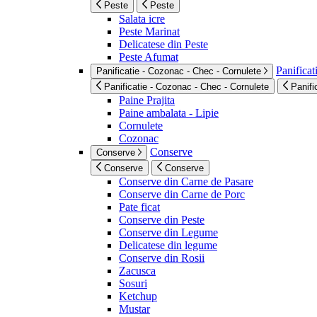
Peste
Peste
Salata icre
Peste Marinat
Delicatese din Peste
Peste Afumat
Panificat
Panificatie - Cozonac - Chec - Cornulete
Panificatie - Cozonac - Chec - Cornulete
Panifi
Paine Prajita
Paine ambalata - Lipie
Cornulete
Cozonac
Conserve
Conserve
Conserve
Conserve
Conserve din Carne de Pasare
Conserve din Carne de Porc
Pate ficat
Conserve din Peste
Conserve din Legume
Delicatese din legume
Conserve din Rosii
Zacusca
Sosuri
Ketchup
Mustar