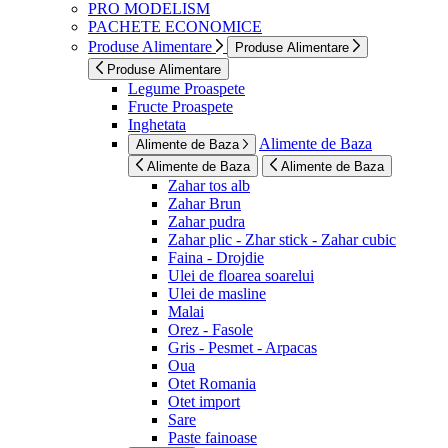
PRO MODELISM
PACHETE ECONOMICE
Produse Alimentare
Produse Alimentare
Produse Alimentare
Legume Proaspete
Fructe Proaspete
Inghetata
Alimente de Baza
Alimente de Baza
Alimente de Baza
Alimente de Baza
Zahar tos alb
Zahar Brun
Zahar pudra
Zahar plic - Zhar stick - Zahar cubic
Faina - Drojdie
Ulei de floarea soarelui
Ulei de masline
Malai
Orez - Fasole
Gris - Pesmet - Arpacas
Oua
Otet Romania
Otet import
Sare
Paste fainoase