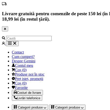
Livrare gratuită pentru comenzile de peste 150 lei (în B
18,99 lei (în restul țării).
Contact
Cum cumperi?
Despre Gemini
Contul meu
Coș
(
0
)
Produse noi în stoc
Preț isteț, promoții
Coș
(
0
)
Favorite
Costuri de livrare
Livrări telefonice
Categorii produse
Categorii produse