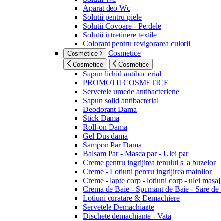
Aparat deo Wc
Solutii pentru piele
Solutii Covoare - Perdele
Solutii intretinere textile
Colorant pentru revigorarea culorii
Cosmetice
Cosmetice
Cosmetice
Cosmetice
Sapun lichid antibacterial
PROMOTII COSMETICE
Servetele umede antibacteriene
Sapun solid antibacterial
Deodorant Dama
Stick Dama
Roll-on Dama
Gel Dus dama
Sampon Par Dama
Balsam Par - Masca par - Ulei par
Creme pentru ingrijirea tenului si a buzelor
Creme - Lotiuni pentru ingrijirea mainilor
Creme - lapte corp - lotiuni corp - ulei masaj
Crema de Baie - Spumant de Baie - Sare de
Lotiuni curatare & Demachiere
Servetele Demachiante
Dischete demachiante - Vata