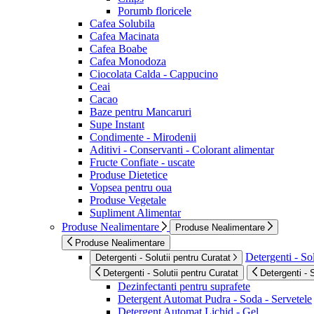
Porumb floricele
Cafea Solubila
Cafea Macinata
Cafea Boabe
Cafea Monodoza
Ciocolata Calda - Cappucino
Ceai
Cacao
Baze pentru Mancaruri
Supe Instant
Condimente - Mirodenii
Aditivi - Conservanti - Colorant alimentar
Fructe Confiate - uscate
Produse Dietetice
Vopsea pentru oua
Produse Vegetale
Supliment Alimentar
Produse Nealimentare
Produse Nealimentare
Produse Nealimentare
Detergenti - Sol
Detergenti - Solutii pentru Curatat
Detergenti - Solutii pentru Curatat
Detergenti - 
Dezinfectanti pentru suprafete
Detergent Automat Pudra - Soda - Servetele
Detergent Automat Lichid - Gel