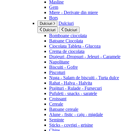
Masline
Gem
Miere - Derivate din miere
Bors
Dulciuri
Dulciuri
Dulciuri
Dulciuri
Bomboane ciocolata
Batoane Ciocolata
Ciocolata Tableta - Glucoza
Crema de ciocolata
Drajeuri -Dropsuri - Jeleuri - Caramele
Napolitane
Biscuiti - Gofre
Piscoturi
Nuga - Salam de biscuiti - Turta dulce
Rahat - Halva - Halvita
Prajituri - Rulade - Fursecuri
Pufuleti - snacks - saratele
Croissant
Cereale
Batoane cereale
Alune - fistic - caju - migdale
Seminte
Sticks - covrigi - grisine
Chips