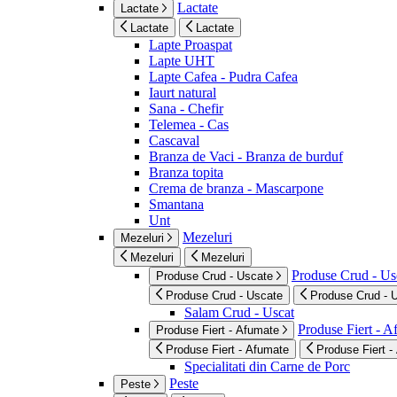
Lactate
Lactate
Lactate
Lactate
Lapte Proaspat
Lapte UHT
Lapte Cafea - Pudra Cafea
Iaurt natural
Sana - Chefir
Telemea - Cas
Cascaval
Branza de Vaci - Branza de burduf
Branza topita
Crema de branza - Mascarpone
Smantana
Unt
Mezeluri
Mezeluri
Mezeluri
Mezeluri
Produse Crud - Us
Produse Crud - Uscate
Produse Crud - Uscate
Produse Crud - 
Salam Crud - Uscat
Produse Fiert - 
Produse Fiert - Afumate
Produse Fiert - Afumate
Produse Fiert -
Specialitati din Carne de Porc
Peste
Peste