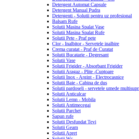
Detergent Automat Capsule
Detergent Manual Pudra
Detergenti - Solutii pentru uz profesional
Balsam Rufe
Solutii Masina Spalat Vase
Solutii Masina Spalat Rufe
Solutii Pete - Praf pete
Clor - Inalbitor - Servetele inalbire
Crema curatat - Praf de Curatat
Solutii Bucatarie - Degresant
Solutii Vase
Solutii Frigider - Absorbant Frigider
Solutii Aragaz - Plite -Cuptoare
Solutii Inox - Argint - Electrocasnice
Solutii Baie - Cabina de dus
Solutii pardoseli - servetele umede multisupr
Solutii Anticalcar
Solutii Lemn - Mobila
Solutii Antimecegai
Solutii Parchet
Sapun rufe
Solutii Desfundat Tevi
Solutii Geam
Solutii Apret
Solutii Wc