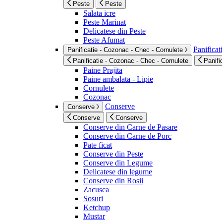
Peste
Peste
Salata icre
Peste Marinat
Delicatese din Peste
Peste Afumat
Panificat
Panificatie - Cozonac - Chec - Cornulete
Panificatie - Cozonac - Chec - Cornulete
Panifi
Paine Prajita
Paine ambalata - Lipie
Cornulete
Cozonac
Conserve
Conserve
Conserve
Conserve
Conserve din Carne de Pasare
Conserve din Carne de Porc
Pate ficat
Conserve din Peste
Conserve din Legume
Delicatese din legume
Conserve din Rosii
Zacusca
Sosuri
Ketchup
Mustar