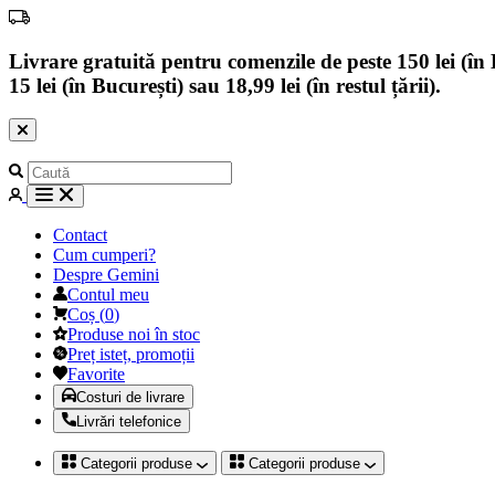
Livrare gratuită pentru comenzile de peste 150 lei (în B
15 lei (în București) sau 18,99 lei (în restul țării).
Contact
Cum cumperi?
Despre Gemini
Contul meu
Coș
(
0
)
Produse noi în stoc
Preț isteț, promoții
Favorite
Costuri de livrare
Livrări telefonice
Categorii produse
Categorii produse