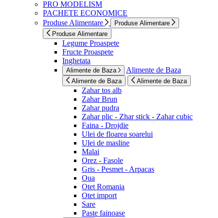
PRO MODELISM
PACHETE ECONOMICE
Produse Alimentare
Produse Alimentare
Produse Alimentare
Legume Proaspete
Fructe Proaspete
Inghetata
Alimente de Baza
Alimente de Baza
Alimente de Baza
Alimente de Baza
Zahar tos alb
Zahar Brun
Zahar pudra
Zahar plic - Zhar stick - Zahar cubic
Faina - Drojdie
Ulei de floarea soarelui
Ulei de masline
Malai
Orez - Fasole
Gris - Pesmet - Arpacas
Oua
Otet Romania
Otet import
Sare
Paste fainoase