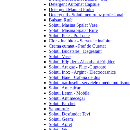
Detergent Automat Capsule
Detergent Manual Pudra
Detergenti - Solutii pentru uz profesional
Balsam Rufe
Solutii Masina Spalat Vase
Solutii Masina Spalat Rufe
Solutii Pete - Praf pete
Clor - Inalbitor - Servetele inalbire
Crema curatat - Praf de Curatat
Solutii Bucatarie - Degresant
Solutii Vase
Solutii Frigider - Absorbant Frigider
Solutii Aragaz - Plite -Cuptoare
Solutii Inox - Argint - Electrocasnice
Solutii Baie - Cabina de dus
Solutii pardoseli - servetele umede multisupr
Solutii Anticalcar
Solutii Lemn - Mobila
Solutii Antimecegai
Solutii Parchet
Sapun rufe
Solutii Desfundat Tevi
Solutii Geam
Solutii Apret
Solutii Wc