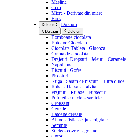
Masline
Gem
Miere - Derivate din miere
Bors
Dulciuri
Dulciuri
Dulciuri
Dulciuri
Bomboane ciocolata
Batoane Ciocolata
Ciocolata Tableta - Glucoza
Crema de ciocolata
Drajeuri -Dropsuri - Jeleuri - Caramele
Napolitane
Biscuiti - Gofre
Piscoturi
Nuga - Salam de biscuiti - Turta dulce
Rahat - Halva - Halvita
Prajituri - Rulade - Fursecuri
Pufuleti - snacks - saratele
Croissant
Cereale
Batoane cereale
Alune - fistic - caju - migdale
Seminte
Sticks - covrigi - grisine
Chips