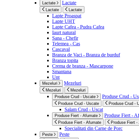
Lactate
Lactate
Lactate
Lactate
Lapte Proaspat
Lapte UHT
Lapte Cafea - Pudra Cafea
Iaurt natural
Sana - Chefir
Telemea - Cas
Cascaval
Branza de Vaci - Branza de burduf
Branza topita
Crema de branza - Mascarpone
Smantana
Unt
Mezeluri
Mezeluri
Mezeluri
Mezeluri
Produse Crud - Us
Produse Crud - Uscate
Produse Crud - Uscate
Produse Crud - 
Salam Crud - Uscat
Produse Fiert - 
Produse Fiert - Afumate
Produse Fiert - Afumate
Produse Fiert -
Specialitati din Carne de Porc
Peste
Peste