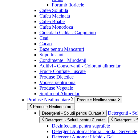
Porumb floricele
Cafea Solubila
Cafea Macinata
Cafea Boabe
Cafea Monodoza
Ciocolata Calda - Cappucino
Ceai
Cacao
Baze pentru Mancaruri
Supe Instant
Condimente - Mirodenii
Aditivi - Conservanti - Colorant alimentar
Fructe Confiate - uscate
Produse Dietetice
Vopsea pentru oua
Produse Vegetale
Supliment Alimentar
Produse Nealimentare
Produse Nealimentare
Produse Nealimentare
Detergenti - Sol
Detergenti - Solutii pentru Curatat
Detergenti - Solutii pentru Curatat
Detergenti - 
Dezinfectanti pentru suprafete
Detergent Automat Pudra - Soda - Servetele
Detergent Automat Lichid - Gel