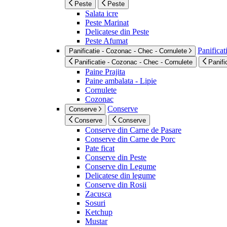
Peste
Peste
Salata icre
Peste Marinat
Delicatese din Peste
Peste Afumat
Panificat
Panificatie - Cozonac - Chec - Cornulete
Panificatie - Cozonac - Chec - Cornulete
Panifi
Paine Prajita
Paine ambalata - Lipie
Cornulete
Cozonac
Conserve
Conserve
Conserve
Conserve
Conserve din Carne de Pasare
Conserve din Carne de Porc
Pate ficat
Conserve din Peste
Conserve din Legume
Delicatese din legume
Conserve din Rosii
Zacusca
Sosuri
Ketchup
Mustar