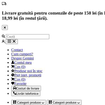
Livrare gratuită pentru comenzile de peste 150 lei (în B
18,99 lei (în restul țării).
Contact
Cum cumperi?
Despre Gemini
Contul meu
Coș
(
0
)
Produse noi în stoc
Preț isteț, promoții
Coș
(
0
)
Favorite
Costuri de livrare
Livrări telefonice
Categorii produse
Categorii produse