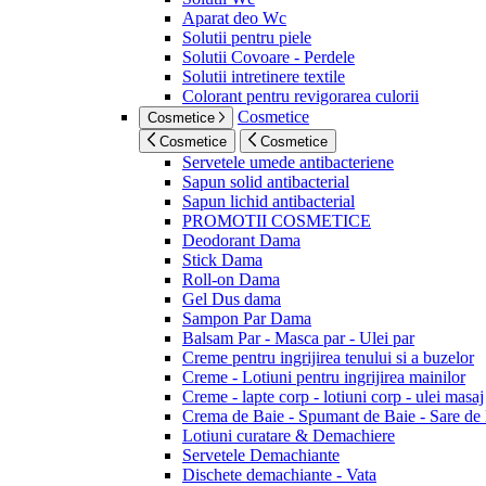
Aparat deo Wc
Solutii pentru piele
Solutii Covoare - Perdele
Solutii intretinere textile
Colorant pentru revigorarea culorii
Cosmetice
Cosmetice
Cosmetice
Cosmetice
Servetele umede antibacteriene
Sapun solid antibacterial
Sapun lichid antibacterial
PROMOTII COSMETICE
Deodorant Dama
Stick Dama
Roll-on Dama
Gel Dus dama
Sampon Par Dama
Balsam Par - Masca par - Ulei par
Creme pentru ingrijirea tenului si a buzelor
Creme - Lotiuni pentru ingrijirea mainilor
Creme - lapte corp - lotiuni corp - ulei masaj
Crema de Baie - Spumant de Baie - Sare de
Lotiuni curatare & Demachiere
Servetele Demachiante
Dischete demachiante - Vata