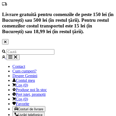
Livrare gratuită pentru comenzile de peste 150 lei (în
București) sau 500 lei (în restul țării). Pentru restul
comenzilor costul transportul este 15 lei (în
București) sau 18,99 lei (în restul țării).
Contact
Cum cumperi?
Despre Gemini
Contul meu
Coș
(
0
)
Produse noi în stoc
Preț isteț, promoții
Coș
(
0
)
Favorite
Costuri de livrare
Livrări telefonice