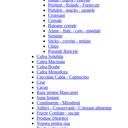
Prajituri - Rulade - Fursecuri
Pufuleti - snacks - saratele
Croissant
Cereale
Batoane cereale
Alune - fistic - caju - migdale
Seminte
Sticks - covrigi - grisine
Chips
Porumb floricele
Cafea Solubila
Cafea Macinata
Cafea Boabe
Cafea Monodoza
Ciocolata Calda - Cappucino
Ceai
Cacao
Baze pentru Mancaruri
Supe Instant
Condimente - Mirodenii
Aditivi - Conservanti - Colorant alimentar
Fructe Confiate - uscate
Produse Dietetice
Vopsea pentru oua