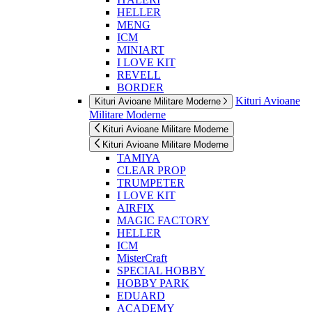
HELLER
MENG
ICM
MINIART
I LOVE KIT
REVELL
BORDER
Kituri Avioane
Kituri Avioane Militare Moderne
Militare Moderne
Kituri Avioane Militare Moderne
Kituri Avioane Militare Moderne
TAMIYA
CLEAR PROP
TRUMPETER
I LOVE KIT
AIRFIX
MAGIC FACTORY
HELLER
ICM
MisterCraft
SPECIAL HOBBY
HOBBY PARK
EDUARD
ACADEMY