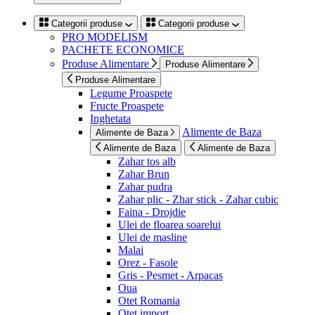
Categorii produse
Categorii produse
PRO MODELISM
PACHETE ECONOMICE
Produse Alimentare
Produse Alimentare
Produse Alimentare
Legume Proaspete
Fructe Proaspete
Inghetata
Alimente de Baza
Alimente de Baza
Alimente de Baza
Alimente de Baza
Zahar tos alb
Zahar Brun
Zahar pudra
Zahar plic - Zhar stick - Zahar cubic
Faina - Drojdie
Ulei de floarea soarelui
Ulei de masline
Malai
Orez - Fasole
Gris - Pesmet - Arpacas
Oua
Otet Romania
Otet import