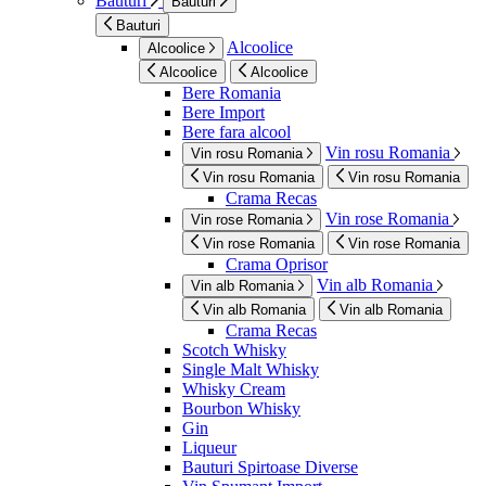
Bauturi
Bauturi
Bauturi
Alcoolice
Alcoolice
Alcoolice
Alcoolice
Bere Romania
Bere Import
Bere fara alcool
Vin rosu Romania
Vin rosu Romania
Vin rosu Romania
Vin rosu Romania
Crama Recas
Vin rose Romania
Vin rose Romania
Vin rose Romania
Vin rose Romania
Crama Oprisor
Vin alb Romania
Vin alb Romania
Vin alb Romania
Vin alb Romania
Crama Recas
Scotch Whisky
Single Malt Whisky
Whisky Cream
Bourbon Whisky
Gin
Liqueur
Bauturi Spirtoase Diverse