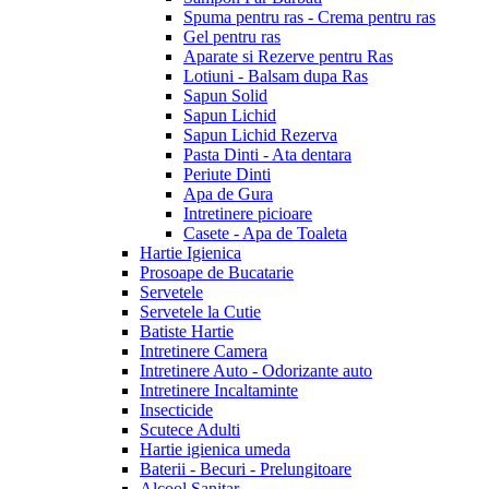
Spuma pentru ras - Crema pentru ras
Gel pentru ras
Aparate si Rezerve pentru Ras
Lotiuni - Balsam dupa Ras
Sapun Solid
Sapun Lichid
Sapun Lichid Rezerva
Pasta Dinti - Ata dentara
Periute Dinti
Apa de Gura
Intretinere picioare
Casete - Apa de Toaleta
Hartie Igienica
Prosoape de Bucatarie
Servetele
Servetele la Cutie
Batiste Hartie
Intretinere Camera
Intretinere Auto - Odorizante auto
Intretinere Incaltaminte
Insecticide
Scutece Adulti
Hartie igienica umeda
Baterii - Becuri - Prelungitoare
Alcool Sanitar