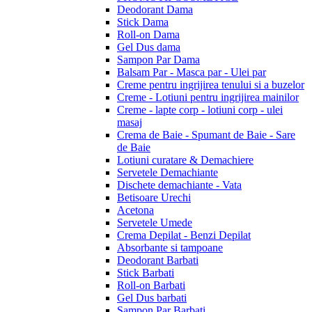
Deodorant Dama
Stick Dama
Roll-on Dama
Gel Dus dama
Sampon Par Dama
Balsam Par - Masca par - Ulei par
Creme pentru ingrijirea tenului si a buzelor
Creme - Lotiuni pentru ingrijirea mainilor
Creme - lapte corp - lotiuni corp - ulei
masaj
Crema de Baie - Spumant de Baie - Sare
de Baie
Lotiuni curatare & Demachiere
Servetele Demachiante
Dischete demachiante - Vata
Betisoare Urechi
Acetona
Servetele Umede
Crema Depilat - Benzi Depilat
Absorbante si tampoane
Deodorant Barbati
Stick Barbati
Roll-on Barbati
Gel Dus barbati
Sampon Par Barbati