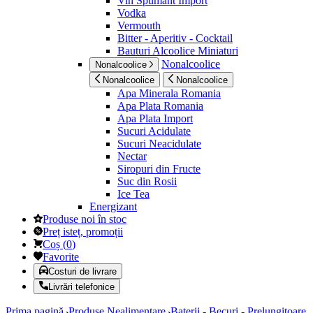
Vin Spumant Import
Vodka
Vermouth
Bitter - Aperitiv - Cocktail
Bauturi Alcoolice Miniaturi
Nonalcoolice
Nonalcoolice
Nonalcoolice
Nonalcoolice
Apa Minerala Romania
Apa Plata Romania
Apa Plata Import
Sucuri Acidulate
Sucuri Neacidulate
Nectar
Siropuri din Fructe
Suc din Rosii
Ice Tea
Energizant
Produse noi în stoc
Preț isteț, promoții
Coș
(
0
)
Favorite
Costuri de livrare
Livrări telefonice
Prima pagină
Produse Nealimentare
Baterii - Becuri - Prelungitoare