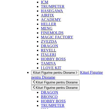
ICM
TRUMPETER
HASEGAWA
AIRFIX
ACADEMY
HELLER
MENG
FINEMOLDS
MAGIC FACTORY
ZVEZDA
DRAGON
REVELL
ITALERI
HOBBY BOSS
TAMIYA
I LOVE KIT
Kituri Figurine
Kituri Figurine pentru Diorame
pentru Diorame
Kituri Figurine pentru Diorame
Kituri Figurine pentru Diorame
DRAGON
BRONCO
HOBBY BOSS
TRUMPETER