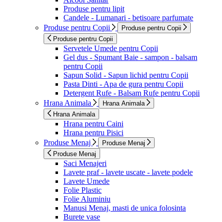
Produse pentru lipit
Candele - Lumanari - betisoare parfumate
Produse pentru Copii
Produse pentru Copii
Produse pentru Copii
Servetele Umede pentru Copii
Gel dus - Spumant Baie - sampon - balsam
pentru Copii
Sapun Solid - Sapun lichid pentru Copii
Pasta Dinti - Apa de gura pentru Copii
Detergent Rufe - Balsam Rufe pentru Copii
Hrana Animala
Hrana Animala
Hrana Animala
Hrana pentru Caini
Hrana pentru Pisici
Produse Menaj
Produse Menaj
Produse Menaj
Saci Menajeri
Lavete praf - lavete uscate - lavete podele
Lavete Umede
Folie Plastic
Folie Aluminiu
Manusi Menaj, masti de unica folosinta
Burete vase