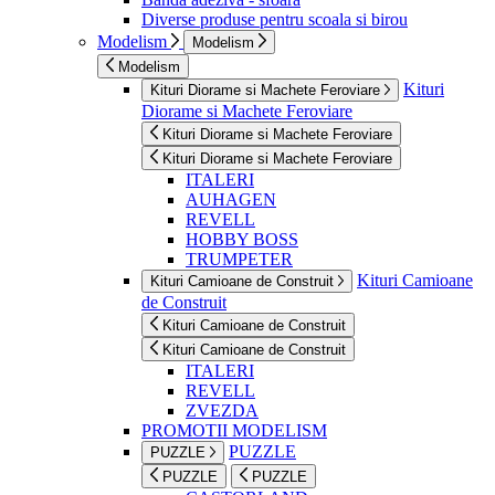
Diverse produse pentru scoala si birou
Modelism
Modelism
Modelism
Kituri
Kituri Diorame si Machete Feroviare
Diorame si Machete Feroviare
Kituri Diorame si Machete Feroviare
Kituri Diorame si Machete Feroviare
ITALERI
AUHAGEN
REVELL
HOBBY BOSS
TRUMPETER
Kituri Camioane
Kituri Camioane de Construit
de Construit
Kituri Camioane de Construit
Kituri Camioane de Construit
ITALERI
REVELL
ZVEZDA
PROMOTII MODELISM
PUZZLE
PUZZLE
PUZZLE
PUZZLE