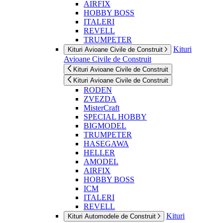
AIRFIX
HOBBY BOSS
ITALERI
REVELL
TRUMPETER
Kituri
Kituri Avioane Civile de Construit
Avioane Civile de Construit
Kituri Avioane Civile de Construit
Kituri Avioane Civile de Construit
RODEN
ZVEZDA
MisterCraft
SPECIAL HOBBY
BIGMODEL
TRUMPETER
HASEGAWA
HELLER
AMODEL
AIRFIX
HOBBY BOSS
ICM
ITALERI
REVELL
Kituri
Kituri Automodele de Construit