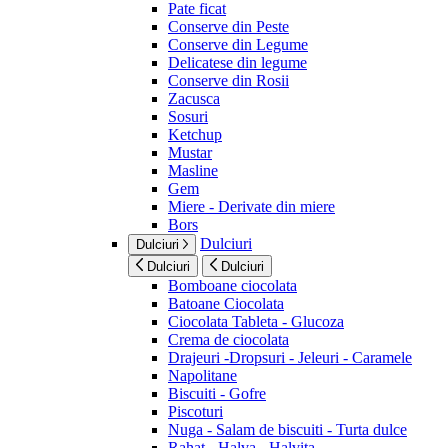
Pate ficat
Conserve din Peste
Conserve din Legume
Delicatese din legume
Conserve din Rosii
Zacusca
Sosuri
Ketchup
Mustar
Masline
Gem
Miere - Derivate din miere
Bors
Dulciuri
Dulciuri
Dulciuri
Dulciuri
Bomboane ciocolata
Batoane Ciocolata
Ciocolata Tableta - Glucoza
Crema de ciocolata
Drajeuri -Dropsuri - Jeleuri - Caramele
Napolitane
Biscuiti - Gofre
Piscoturi
Nuga - Salam de biscuiti - Turta dulce
Rahat - Halva - Halvita