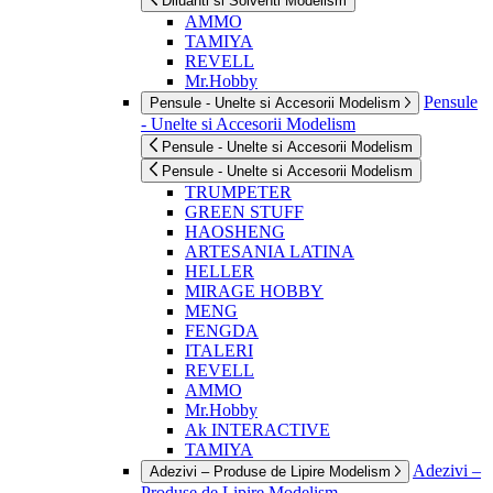
Diluanti si Solventi Modelism
AMMO
TAMIYA
REVELL
Mr.Hobby
Pensule
Pensule - Unelte si Accesorii Modelism
- Unelte si Accesorii Modelism
Pensule - Unelte si Accesorii Modelism
Pensule - Unelte si Accesorii Modelism
TRUMPETER
GREEN STUFF
HAOSHENG
ARTESANIA LATINA
HELLER
MIRAGE HOBBY
MENG
FENGDA
ITALERI
REVELL
AMMO
Mr.Hobby
Ak INTERACTIVE
TAMIYA
Adezivi –
Adezivi – Produse de Lipire Modelism
Produse de Lipire Modelism