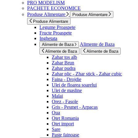
PRO MODELISM
PACHETE ECONOMICE
Produse Alimentare
Produse Alimentare
Produse Alimentare
Legume Proaspete
Fructe Proaspete
Inghetata
Alimente de Baza
Alimente de Baza
Alimente de Baza
Alimente de Baza
Zahar tos alb
Zahar Brun
Zahar pudra
Zahar plic - Zhar stick - Zahar cubic
Faina - Drojdie
Ulei de floarea soarelui
Ulei de masline
Malai
Orez - Fasole
Gris - Pesmet - Arpacas
Oua
Otet Romania
Otet import
Sare
Paste fainoase