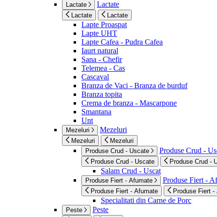
Lactate
Lactate
Lactate
Lactate
Lapte Proaspat
Lapte UHT
Lapte Cafea - Pudra Cafea
Iaurt natural
Sana - Chefir
Telemea - Cas
Cascaval
Branza de Vaci - Branza de burduf
Branza topita
Crema de branza - Mascarpone
Smantana
Unt
Mezeluri
Mezeluri
Mezeluri
Mezeluri
Produse Crud - Us
Produse Crud - Uscate
Produse Crud - Uscate
Produse Crud - 
Salam Crud - Uscat
Produse Fiert - 
Produse Fiert - Afumate
Produse Fiert - Afumate
Produse Fiert -
Specialitati din Carne de Porc
Peste
Peste