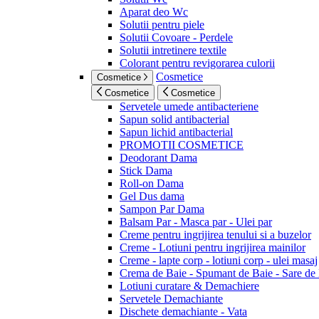
Aparat deo Wc
Solutii pentru piele
Solutii Covoare - Perdele
Solutii intretinere textile
Colorant pentru revigorarea culorii
Cosmetice
Cosmetice
Cosmetice
Cosmetice
Servetele umede antibacteriene
Sapun solid antibacterial
Sapun lichid antibacterial
PROMOTII COSMETICE
Deodorant Dama
Stick Dama
Roll-on Dama
Gel Dus dama
Sampon Par Dama
Balsam Par - Masca par - Ulei par
Creme pentru ingrijirea tenului si a buzelor
Creme - Lotiuni pentru ingrijirea mainilor
Creme - lapte corp - lotiuni corp - ulei masaj
Crema de Baie - Spumant de Baie - Sare de
Lotiuni curatare & Demachiere
Servetele Demachiante
Dischete demachiante - Vata