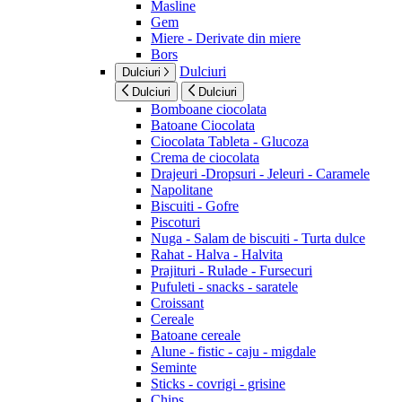
Masline
Gem
Miere - Derivate din miere
Bors
Dulciuri
Dulciuri
Dulciuri
Dulciuri
Bomboane ciocolata
Batoane Ciocolata
Ciocolata Tableta - Glucoza
Crema de ciocolata
Drajeuri -Dropsuri - Jeleuri - Caramele
Napolitane
Biscuiti - Gofre
Piscoturi
Nuga - Salam de biscuiti - Turta dulce
Rahat - Halva - Halvita
Prajituri - Rulade - Fursecuri
Pufuleti - snacks - saratele
Croissant
Cereale
Batoane cereale
Alune - fistic - caju - migdale
Seminte
Sticks - covrigi - grisine
Chips