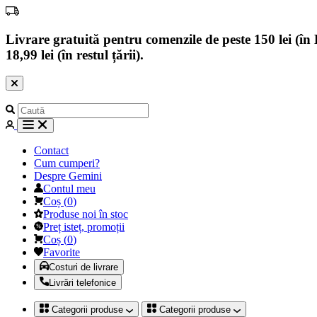
Livrare gratuită pentru comenzile de peste 150 lei (în B
18,99 lei (în restul țării).
Contact
Cum cumperi?
Despre Gemini
Contul meu
Coș
(
0
)
Produse noi în stoc
Preț isteț, promoții
Coș
(
0
)
Favorite
Costuri de livrare
Livrări telefonice
Categorii produse
Categorii produse