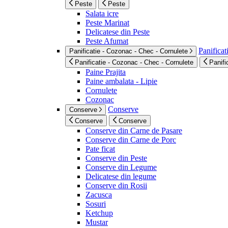
Peste
Peste
Salata icre
Peste Marinat
Delicatese din Peste
Peste Afumat
Panificat
Panificatie - Cozonac - Chec - Cornulete
Panificatie - Cozonac - Chec - Cornulete
Panifi
Paine Prajita
Paine ambalata - Lipie
Cornulete
Cozonac
Conserve
Conserve
Conserve
Conserve
Conserve din Carne de Pasare
Conserve din Carne de Porc
Pate ficat
Conserve din Peste
Conserve din Legume
Delicatese din legume
Conserve din Rosii
Zacusca
Sosuri
Ketchup
Mustar