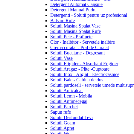
Detergent Automat Capsule
Detergent Manual Pudra
Detergenti - Solutii pentru uz profesional
Balsam Rufe
Solutii Masina Spalat Vase
Solutii Masina Spalat Rufe
Solutii Pete - Praf pete
Clor - Inalbitor - Servetele inalbire
Crema curatat - Praf de Curatat
Solutii Bucatarie - Degresant
Solutii Vase
Solutii Frigider - Absorbant Frigider
Solutii Aragaz - Plite -Cuptoare
Solutii Inox - Argint - Electrocasnice
Solutii Baie - Cabina de dus
Solutii pardoseli - servetele umede multisupr
Solutii Anticalcar
Solutii Lemn - Mobila
Solutii Antimecegai
Solutii Parchet
Sapun rufe
Solutii Desfundat Tevi
Solutii Geam
Solutii Apret
Solutii Wc