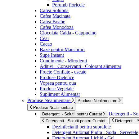
Porumb floricele
Cafea Solubila
Cafea Macinata
Cafea Boabe
Cafea Monodoza
Ciocolata Calda - Cappucino
Ceai
Cacao
Baze pentru Mancaruri
Supe Instant
Condimente - Mirodenii
Aditivi - Conservanti - Colorant alimentar
Fructe Confiate - uscate
Produse Dietetice
Vopsea pentru oua
Produse Vegetale
Supliment Alimentar
Produse Nealimentare
Produse Nealimentare
Produse Nealimentare
Detergenti - Sol
Detergenti - Solutii pentru Curatat
Detergenti - Solutii pentru Curatat
Detergenti - 
Dezinfectanti pentru suprafete
Detergent Automat Pudra - Soda - Servetele
Detergent Automat Lichid - Gel