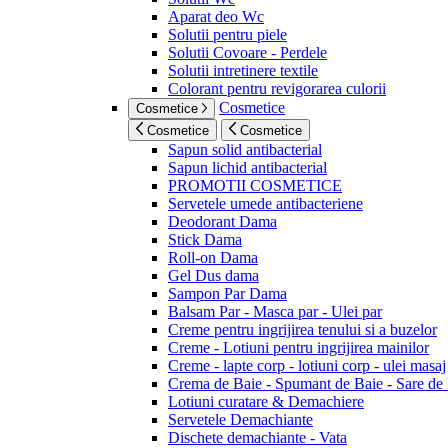
Aparat deo Wc
Solutii pentru piele
Solutii Covoare - Perdele
Solutii intretinere textile
Colorant pentru revigorarea culorii
Cosmetice
Cosmetice
Cosmetice
Cosmetice
Sapun solid antibacterial
Sapun lichid antibacterial
PROMOTII COSMETICE
Servetele umede antibacteriene
Deodorant Dama
Stick Dama
Roll-on Dama
Gel Dus dama
Sampon Par Dama
Balsam Par - Masca par - Ulei par
Creme pentru ingrijirea tenului si a buzelor
Creme - Lotiuni pentru ingrijirea mainilor
Creme - lapte corp - lotiuni corp - ulei masaj
Crema de Baie - Spumant de Baie - Sare de
Lotiuni curatare & Demachiere
Servetele Demachiante
Dischete demachiante - Vata