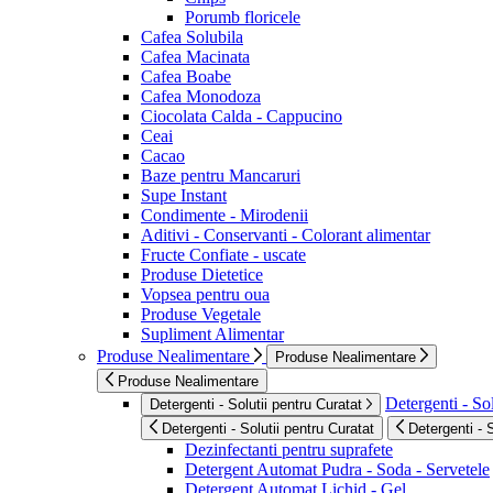
Porumb floricele
Cafea Solubila
Cafea Macinata
Cafea Boabe
Cafea Monodoza
Ciocolata Calda - Cappucino
Ceai
Cacao
Baze pentru Mancaruri
Supe Instant
Condimente - Mirodenii
Aditivi - Conservanti - Colorant alimentar
Fructe Confiate - uscate
Produse Dietetice
Vopsea pentru oua
Produse Vegetale
Supliment Alimentar
Produse Nealimentare
Produse Nealimentare
Produse Nealimentare
Detergenti - Sol
Detergenti - Solutii pentru Curatat
Detergenti - Solutii pentru Curatat
Detergenti - 
Dezinfectanti pentru suprafete
Detergent Automat Pudra - Soda - Servetele
Detergent Automat Lichid - Gel