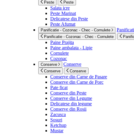
Peste
Peste
Salata icre
Peste Marinat
Delicatese din Peste
Peste Afumat
Panificat
Panificatie - Cozonac - Chec - Cornulete
Panificatie - Cozonac - Chec - Cornulete
Panifi
Paine Prajita
Paine ambalata - Lipie
Cornulete
Cozonac
Conserve
Conserve
Conserve
Conserve
Conserve din Carne de Pasare
Conserve din Carne de Porc
Pate ficat
Conserve din Peste
Conserve din Legume
Delicatese din legume
Conserve din Rosii
Zacusca
Sosuri
Ketchup
Mustar