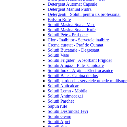
Detergent Automat Capsule
Detergent Manual Pudra
Detergenti - Solutii pentru uz profesional
Balsam Rufe
Solutii Masina Spalat Vase
Solutii Masina Spalat Rufe
Solutii Pete - Praf pete
Clor - Inalbitor - Servetele inalbire
Crema curatat - Praf de Curatat
Solutii Bucatarie - Degresant
Solutii Vase
Solutii Frigider - Absorbant Frigider
Solutii Aragaz - Plite -Cuptoare
Solutii Inox - Argint - Electrocasnice
Solutii Baie - Cabina de dus
Solutii pardoseli - servetele umede multisupr
Solutii Anticalcar
Solutii Lemn - Mobila
Solutii Antimecegai
Solutii Parchet
Sapun rufe
Solutii Desfundat Tevi
Solutii Geam
Solutii Apret
Solutii Wc