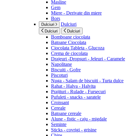
Masline
Gem
Miere - Derivate din miere
Bors
Dulciuri
Dulciuri
Dulciuri
Dulciuri
Bomboane ciocolata
Batoane Ciocolata
Ciocolata Tableta - Glucoza
Crema de ciocolata
Drajeuri -Dropsuri - Jeleuri - Caramele
Napolitane
Biscuiti - Gofre
Piscoturi
Nuga - Salam de biscuiti - Turta dulce
Rahat - Halva - Halvita
Prajituri - Rulade - Fursecuri
Pufuleti - snacks - saratele
Croissant
Cereale
Batoane cereale
Alune - fistic - caju - migdale
Seminte
Sticks - covrigi - grisine
Chips