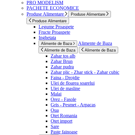
PRO MODELISM
PACHETE ECONOMICE
Produse Alimentare
Produse Alimentare
Produse Alimentare
Legume Proaspete
Fructe Proaspete
Inghetata
Alimente de Baza
Alimente de Baza
Alimente de Baza
Alimente de Baza
Zahar tos alb
Zahar Brun
Zahar pudra
Zahar plic - Zhar stick - Zahar cubic
Faina - Drojdie
Ulei de floarea soarelui
Ulei de masline
Malai
Orez - Fasole
Gris - Pesmet - Arpacas
Oua
Otet Romania
Otet import
Sare
Paste fainoase