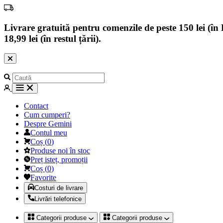
Livrare gratuită pentru comenzile de peste 150 lei (în B
18,99 lei (în restul țării).
Contact
Cum cumperi?
Despre Gemini
Contul meu
Coș
(
0
)
Produse noi în stoc
Preț isteț, promoții
Coș
(
0
)
Favorite
Costuri de livrare
Livrări telefonice
Categorii produse
Categorii produse