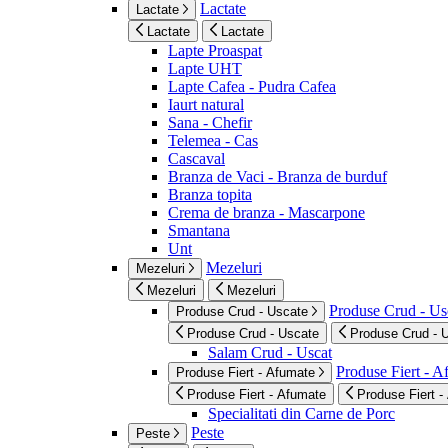
Lactate
Lactate
Lactate
Lactate
Lapte Proaspat
Lapte UHT
Lapte Cafea - Pudra Cafea
Iaurt natural
Sana - Chefir
Telemea - Cas
Cascaval
Branza de Vaci - Branza de burduf
Branza topita
Crema de branza - Mascarpone
Smantana
Unt
Mezeluri
Mezeluri
Mezeluri
Mezeluri
Produse Crud - Us
Produse Crud - Uscate
Produse Crud - Uscate
Produse Crud - 
Salam Crud - Uscat
Produse Fiert - 
Produse Fiert - Afumate
Produse Fiert - Afumate
Produse Fiert -
Specialitati din Carne de Porc
Peste
Peste