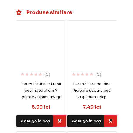
Produse similare
(0)
(0)
Fares Ceaiurile Lumii
Fares Stare de Bine
ceai natural din 7
Picioare usoare ceai
plante 20plicurix2gr
20plicurix1,5gr
5.99 lei
7.49 lei
Adaugă în coș
Adaugă în coș