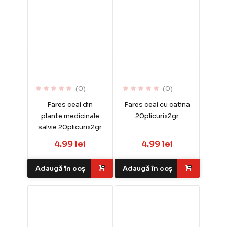
(0)
(0)
Fares ceai din
Fares ceai cu catina
plante medicinale
20plicurix2gr
salvie 20plicurix2gr
4.99 lei
4.99 lei
Adaugă în coș
Adaugă în coș