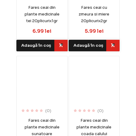
Fares ceai din
Fares ceai cu
plante medicinale
zmeura si miere
tei 20plicurix1gr
20plicurix2gr
6.99 lei
5.99 lei
Adaugă în coș
Adaugă în coș
(0)
(0)
Fares ceai din
Fares ceai din
plante medicinale
plante medicinale
sunatoare
coada calului