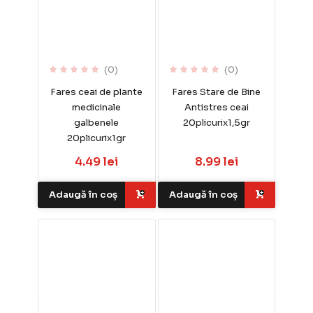
(0)
(0)
Fares ceai de plante
Fares Stare de Bine
medicinale
Antistres ceai
galbenele
20plicurix1,5gr
20plicurix1gr
4.49 lei
8.99 lei
Adaugă în coș
Adaugă în coș