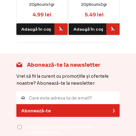
20plicurix1gr
20plicurix2gr
4.99 lei
5.49 lei
Adaugă în coș
Adaugă în coș
Abonează-te la newsletter
Vrei să fii la curent cu promoțiile și ofertele
noastre? Abonează-te la newsletter:
Abonează-te
Am citit și am înțeles
politica de
confidențialitate