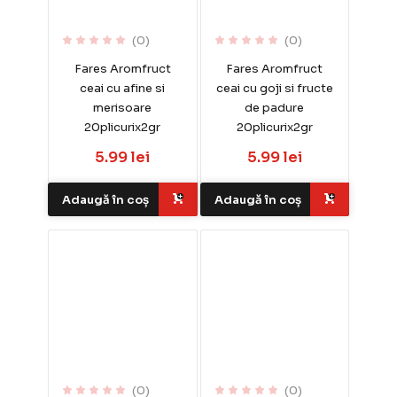
(0)
(0)
Fares Aromfruct
Fares Aromfruct
ceai cu afine si
ceai cu goji si fructe
merisoare
de padure
20plicurix2gr
20plicurix2gr
5.99 lei
5.99 lei
Adaugă în coș
Adaugă în coș
(0)
(0)