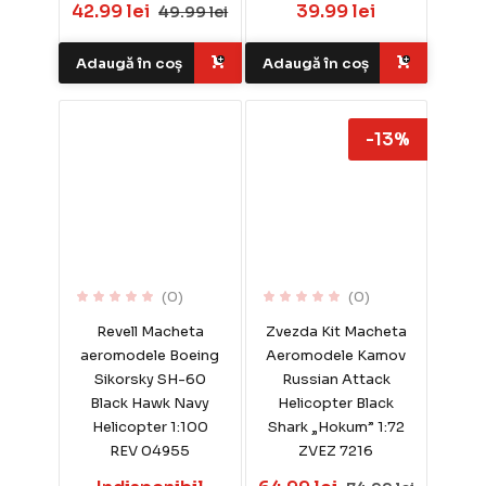
42.99 lei
39.99 lei
49.99 lei
Adaugă în coș
Adaugă în coș
-13%
(0)
(0)
Revell Macheta
Zvezda Kit Macheta
aeromodele Boeing
Aeromodele Kamov
Sikorsky SH-60
Russian Attack
Black Hawk Navy
Helicopter Black
Helicopter 1:100
Shark „Hokum” 1:72
REV 04955
ZVEZ 7216