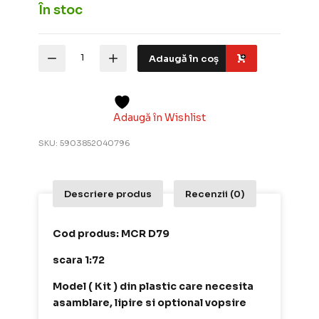
În stoc
Cantitate
Adaugă în coș
MisterCraft
Macheta
Aeromodele
Bell
UH-
Adaugă în Wishlist
1D
"Heer"
SKU:
5903852040796
1:72
MCR
D79
Descriere produs
Recenzii (0)
Cod produs: MCR D79
scara 1:72
Model ( Kit ) din plastic care necesita
asamblare, lipire si optional vopsire