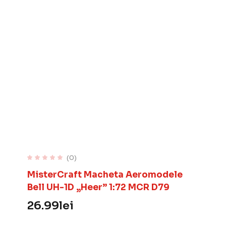
(0)
MisterCraft Macheta Aeromodele
Bell UH-1D „Heer” 1:72 MCR D79
26.99
lei