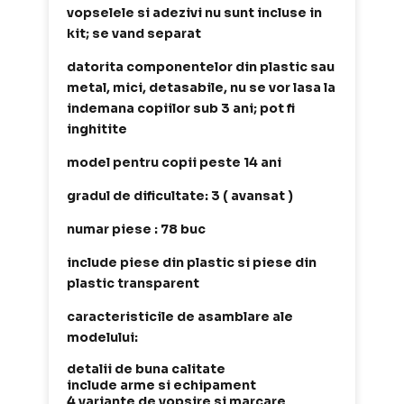
vopselele si adezivi nu sunt incluse in
kit; se vand separat
datorita componentelor din plastic sau
metal, mici, detasabile, nu se vor lasa la
indemana copiilor sub 3 ani; pot fi
inghitite
model pentru copii peste 14 ani
gradul de dificultate: 3 ( avansat )
numar piese : 78 buc
include piese din plastic si piese din
plastic transparent
caracteristicile de asamblare ale
modelului:
detalii de buna calitate
include arme si echipament
4 variante de vopsire si marcare