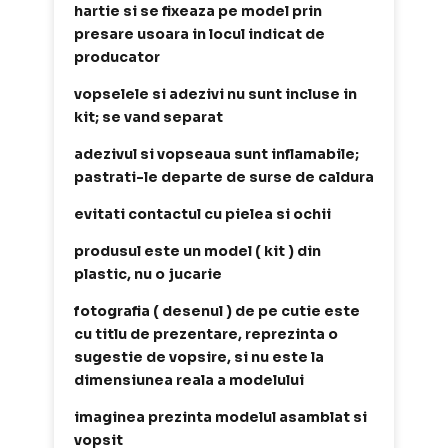
hartie si se fixeaza pe model prin
presare usoara in locul indicat de
producator
vopselele si adezivi nu sunt incluse in
kit; se vand separat
adezivul si vopseaua sunt inflamabile;
pastrati-le departe de surse de caldura
evitati contactul cu pielea si ochii
produsul este un model ( kit ) din
plastic, nu o jucarie
fotografia ( desenul ) de pe cutie este
cu titlu de prezentare, reprezinta o
sugestie de vopsire, si nu este la
dimensiunea reala a modelului
imaginea prezinta modelul asamblat si
vopsit