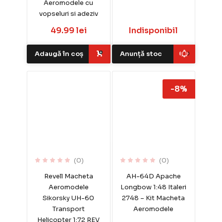
Aeromodele cu
vopseluri si adeziv
49.99 lei
Indisponibil
Adaugă în coș
Anunță stoc
-8%
(0)
(0)
Revell Macheta
AH-64D Apache
Aeromodele
Longbow 1:48 Italeri
Sikorsky UH-60
2748 – Kit Macheta
Transport
Aeromodele
Helicopter 1:72 REV