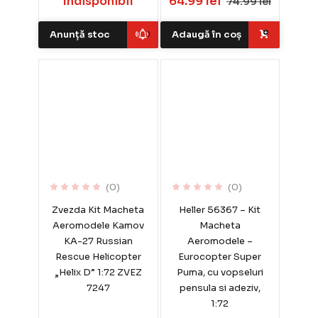
Indisponibil
64.99 lei
74.99 lei
Anunță stoc
Adaugă în coș
(0)
(0)
Zvezda Kit Macheta
Heller 56367 – Kit
Aeromodele Kamov
Macheta
KA-27 Russian
Aeromodele –
Rescue Helicopter
Eurocopter Super
„Helix D” 1:72 ZVEZ
Puma, cu vopseluri
7247
pensula si adeziv,
1:72