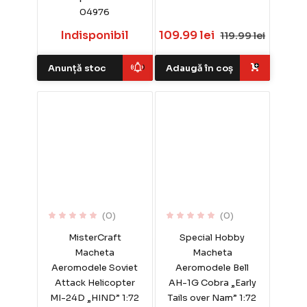
04976
Indisponibil
109.99 lei
119.99 lei
Anunță stoc
Adaugă în coș
(0)
(0)
MisterCraft
Special Hobby
Macheta
Macheta
Aeromodele Soviet
Aeromodele Bell
Attack Helicopter
AH-1G Cobra „Early
MI-24D „HIND” 1:72
Tails over Nam” 1:72