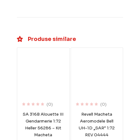
Produse similare
(0)
(0)
SA 316B Alouette III
Revell Macheta
Gendarmerie 1:72
Aeromodele Bell
Heller 56286 – Kit
UH-1D „SAR” 1:72
Macheta
REV 04444