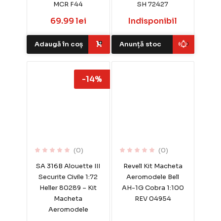
MCR F44
SH 72427
69.99 lei
Indisponibil
Adaugă în coș
Anunță stoc
-14%
(0)
(0)
SA 316B Alouette III
Revell Kit Macheta
Securite Civile 1:72
Aeromodele Bell
Heller 80289 – Kit
AH-1G Cobra 1:100
Macheta
REV 04954
Aeromodele