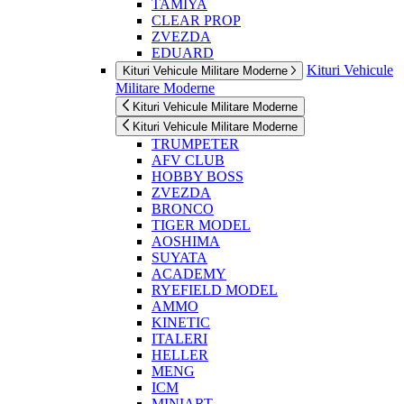
TAMIYA
CLEAR PROP
ZVEZDA
EDUARD
Kituri Vehicule
Kituri Vehicule Militare Moderne
Militare Moderne
Kituri Vehicule Militare Moderne
Kituri Vehicule Militare Moderne
TRUMPETER
AFV CLUB
HOBBY BOSS
ZVEZDA
BRONCO
TIGER MODEL
AOSHIMA
SUYATA
ACADEMY
RYEFIELD MODEL
AMMO
KINETIC
ITALERI
HELLER
MENG
ICM
MINIART