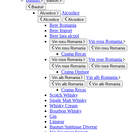
Bauturi
Bauturi
Bauturi
Alcoolice
Alcoolice
Alcoolice
Alcoolice
Bere Romania
Bere Import
Bere fara alcool
Vin rosu Romania
Vin rosu Romania
Vin rosu Romania
Vin rosu Romania
Crama Recas
Vin rose Romania
Vin rose Romania
Vin rose Romania
Vin rose Romania
Crama Oprisor
Vin alb Romania
Vin alb Romania
Vin alb Romania
Vin alb Romania
Crama Recas
Scotch Whisky
Single Malt Whisky
Whisky Cream
Bourbon Whisky
Gin
Liqueur
Bauturi Spirtoase Diverse