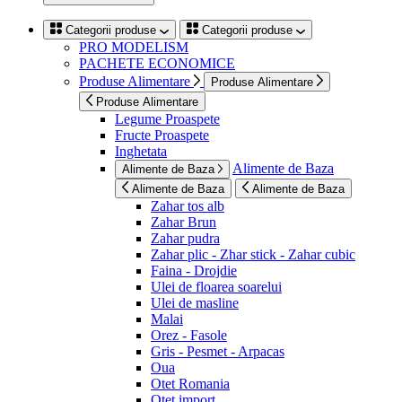
Categorii produse
Categorii produse
PRO MODELISM
PACHETE ECONOMICE
Produse Alimentare
Produse Alimentare
Produse Alimentare
Legume Proaspete
Fructe Proaspete
Inghetata
Alimente de Baza
Alimente de Baza
Alimente de Baza
Alimente de Baza
Zahar tos alb
Zahar Brun
Zahar pudra
Zahar plic - Zhar stick - Zahar cubic
Faina - Drojdie
Ulei de floarea soarelui
Ulei de masline
Malai
Orez - Fasole
Gris - Pesmet - Arpacas
Oua
Otet Romania
Otet import