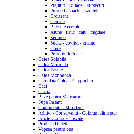
Prajituri - Rulade - Fursecuri
Pufuleti - snacks - saratele
Croissant
Cereale
Batoane cereale
Alune - fistic - caju - migdale
Seminte
Sticks - covrigi - grisine
Chips
Porumb floricele
Cafea Solubila
Cafea Macinata
Cafea Boabe
Cafea Monodoza
Ciocolata Calda - Cappucino
Ceai
Cacao
Baze pentru Mancaruri
Supe Instant
Condimente - Mirodenii
Aditivi - Conservanti - Colorant alimentar
Fructe Confiate - uscate
Produse Dietetice
Vopsea pentru oua