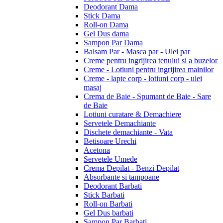
Deodorant Dama
Stick Dama
Roll-on Dama
Gel Dus dama
Sampon Par Dama
Balsam Par - Masca par - Ulei par
Creme pentru ingrijirea tenului si a buzelor
Creme - Lotiuni pentru ingrijirea mainilor
Creme - lapte corp - lotiuni corp - ulei
masaj
Crema de Baie - Spumant de Baie - Sare
de Baie
Lotiuni curatare & Demachiere
Servetele Demachiante
Dischete demachiante - Vata
Betisoare Urechi
Acetona
Servetele Umede
Crema Depilat - Benzi Depilat
Absorbante si tampoane
Deodorant Barbati
Stick Barbati
Roll-on Barbati
Gel Dus barbati
Sampon Par Barbati