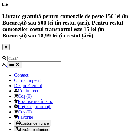
Livrare gratuită pentru comenzile de peste 150 lei (în
București) sau 500 lei (în restul țării). Pentru restul
comenzilor costul transportul este 15 lei (în
București) sau 18,99 lei (în restul țării).
Contact
Cum cumperi?
Despre Gemini
Contul meu
Coș
(
0
)
Produse noi în stoc
Preț isteț, promoții
Coș
(
0
)
Favorite
Costuri de livrare
Livrări telefonice