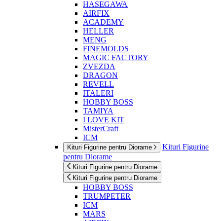
HASEGAWA
AIRFIX
ACADEMY
HELLER
MENG
FINEMOLDS
MAGIC FACTORY
ZVEZDA
DRAGON
REVELL
ITALERI
HOBBY BOSS
TAMIYA
I LOVE KIT
MisterCraft
ICM
Kituri Figurine
Kituri Figurine pentru Diorame
pentru Diorame
Kituri Figurine pentru Diorame
Kituri Figurine pentru Diorame
HOBBY BOSS
TRUMPETER
ICM
MARS