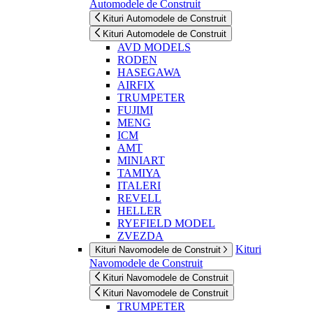
Automodele de Construit
Kituri Automodele de Construit
Kituri Automodele de Construit
AVD MODELS
RODEN
HASEGAWA
AIRFIX
TRUMPETER
FUJIMI
MENG
ICM
AMT
MINIART
TAMIYA
ITALERI
REVELL
HELLER
RYEFIELD MODEL
ZVEZDA
Kituri
Kituri Navomodele de Construit
Navomodele de Construit
Kituri Navomodele de Construit
Kituri Navomodele de Construit
TRUMPETER