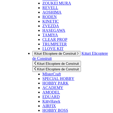
ZOUKEI MURA
REVELL
AOSHIMA
RODEN
KINETIC
ZVEZDA
HASEGAWA
TAMIYA
CLEAR PROP
TRUMPETER
I LOVE KIT
Kituri Elicoptere
Kituri Elicoptere de Construit
de Construit
Kituri Elicoptere de Construit
Kituri Elicoptere de Construit
MIsterCraft
SPECIAL HOBBY
HOBBY PARK
ACADEMY
AMODEL
EDUARD
KittyHawk
AIRFIX
HOBBY BOSS