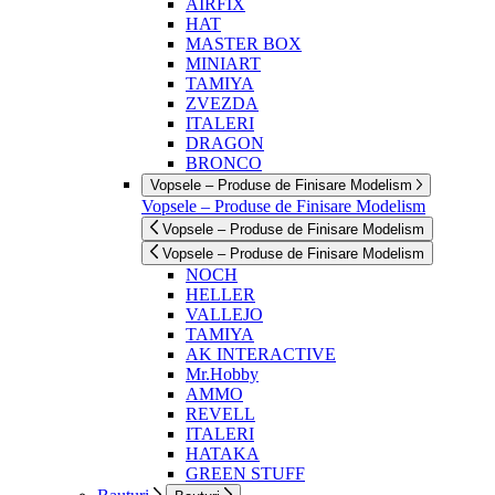
AIRFIX
HAT
MASTER BOX
MINIART
TAMIYA
ZVEZDA
ITALERI
DRAGON
BRONCO
Vopsele – Produse de Finisare Modelism
Vopsele – Produse de Finisare Modelism
Vopsele – Produse de Finisare Modelism
Vopsele – Produse de Finisare Modelism
NOCH
HELLER
VALLEJO
TAMIYA
AK INTERACTIVE
Mr.Hobby
AMMO
REVELL
ITALERI
HATAKA
GREEN STUFF