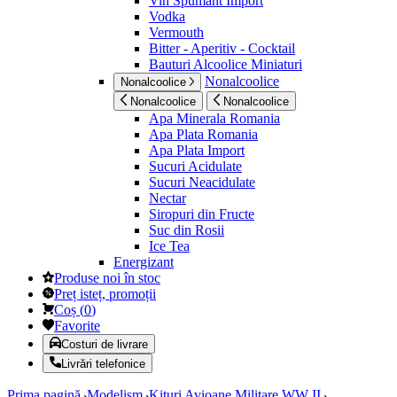
Vin Spumant Import
Vodka
Vermouth
Bitter - Aperitiv - Cocktail
Bauturi Alcoolice Miniaturi
Nonalcoolice
Nonalcoolice
Nonalcoolice
Nonalcoolice
Apa Minerala Romania
Apa Plata Romania
Apa Plata Import
Sucuri Acidulate
Sucuri Neacidulate
Nectar
Siropuri din Fructe
Suc din Rosii
Ice Tea
Energizant
Produse noi în stoc
Preț isteț, promoții
Coș
(
0
)
Favorite
Costuri de livrare
Livrări telefonice
Prima pagină
Modelism
Kituri Avioane Militare WW II