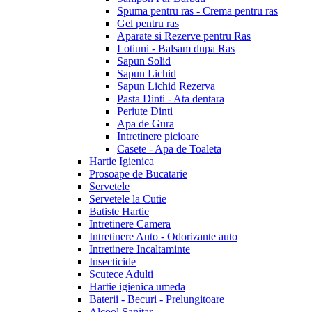
Spuma pentru ras - Crema pentru ras
Gel pentru ras
Aparate si Rezerve pentru Ras
Lotiuni - Balsam dupa Ras
Sapun Solid
Sapun Lichid
Sapun Lichid Rezerva
Pasta Dinti - Ata dentara
Periute Dinti
Apa de Gura
Intretinere picioare
Casete - Apa de Toaleta
Hartie Igienica
Prosoape de Bucatarie
Servetele
Servetele la Cutie
Batiste Hartie
Intretinere Camera
Intretinere Auto - Odorizante auto
Intretinere Incaltaminte
Insecticide
Scutece Adulti
Hartie igienica umeda
Baterii - Becuri - Prelungitoare
Alcool Sanitar