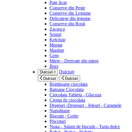
Pate ficat
Conserve din Peste
Conserve din Legume
Delicatese din legume
Conserve din Rosii
Zacusca
Sosuri
Ketchup
Mustar
Masline
Gem
Miere - Derivate din miere
Bors
Dulciuri
Dulciuri
Dulciuri
Dulciuri
Bomboane ciocolata
Batoane Ciocolata
Ciocolata Tableta - Glucoza
Crema de ciocolata
Drajeuri -Dropsuri - Jeleuri - Caramele
Napolitane
Biscuiti - Gofre
Piscoturi
Nuga - Salam de biscuiti - Turta dulce
Rahat - Halva - Halvita