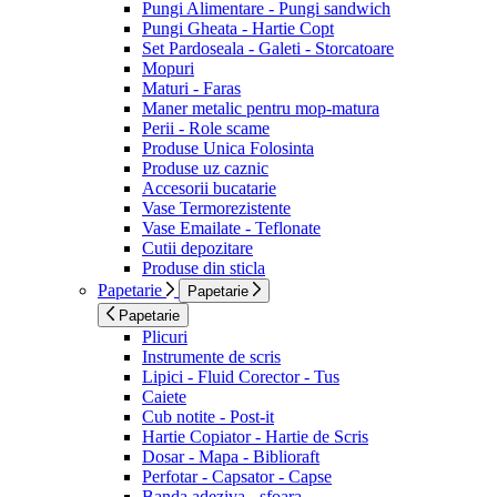
Pungi Alimentare - Pungi sandwich
Pungi Gheata - Hartie Copt
Set Pardoseala - Galeti - Storcatoare
Mopuri
Maturi - Faras
Maner metalic pentru mop-matura
Perii - Role scame
Produse Unica Folosinta
Produse uz caznic
Accesorii bucatarie
Vase Termorezistente
Vase Emailate - Teflonate
Cutii depozitare
Produse din sticla
Papetarie
Papetarie
Papetarie
Plicuri
Instrumente de scris
Lipici - Fluid Corector - Tus
Caiete
Cub notite - Post-it
Hartie Copiator - Hartie de Scris
Dosar - Mapa - Biblioraft
Perfotar - Capsator - Capse
Banda adeziva - sfoara