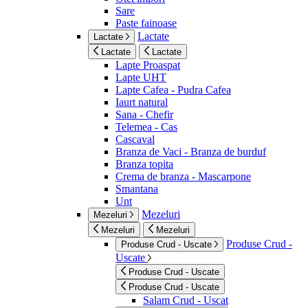
Sare
Paste fainoase
Lactate
Lactate
Lactate
Lactate
Lapte Proaspat
Lapte UHT
Lapte Cafea - Pudra Cafea
Iaurt natural
Sana - Chefir
Telemea - Cas
Cascaval
Branza de Vaci - Branza de burduf
Branza topita
Crema de branza - Mascarpone
Smantana
Unt
Mezeluri
Mezeluri
Mezeluri
Mezeluri
Produse Crud -
Produse Crud - Uscate
Uscate
Produse Crud - Uscate
Produse Crud - Uscate
Salam Crud - Uscat