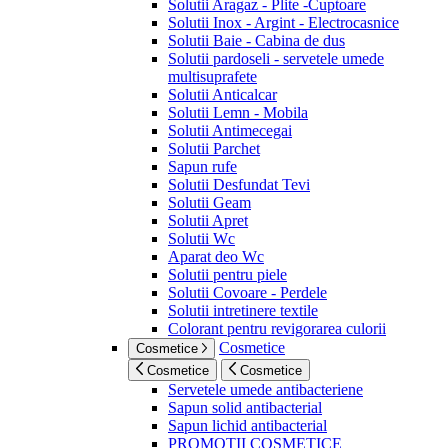
Solutii Aragaz - Plite -Cuptoare
Solutii Inox - Argint - Electrocasnice
Solutii Baie - Cabina de dus
Solutii pardoseli - servetele umede
multisuprafete
Solutii Anticalcar
Solutii Lemn - Mobila
Solutii Antimecegai
Solutii Parchet
Sapun rufe
Solutii Desfundat Tevi
Solutii Geam
Solutii Apret
Solutii Wc
Aparat deo Wc
Solutii pentru piele
Solutii Covoare - Perdele
Solutii intretinere textile
Colorant pentru revigorarea culorii
Cosmetice
Cosmetice
Cosmetice
Cosmetice
Servetele umede antibacteriene
Sapun solid antibacterial
Sapun lichid antibacterial
PROMOTII COSMETICE