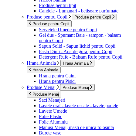
Produse pentru lipit
Candele - Lumanari - betisoare parfumate
Produse pentru Copii
Produse pentru Copii
Produse pentru Copii
Servetele Umede pentru Copii
Gel dus - Spumant Baie - sampon - balsam
pentru Copii
Sapun Solid - Sapun lichid pentru Copii
Pasta Dinti - Apa de gura pentru Copii
Detergent Rufe - Balsam Rufe pentru Copii
Hrana Animala
Hrana Animala
Hrana Animala
Hrana pentru Caini
Hrana pentru Pisici
Produse Menaj
Produse Menaj
Produse Menaj
Saci Menajeri
Lavete praf - lavete uscate - lavete podele
Lavete Umede
Folie Plastic
Folie Aluminiu
Manusi Menaj, masti de unica folosinta
Burete vase