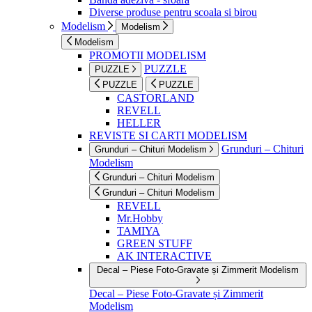
Diverse produse pentru scoala si birou
Modelism
Modelism
Modelism
PROMOTII MODELISM
PUZZLE
PUZZLE
PUZZLE
PUZZLE
CASTORLAND
REVELL
HELLER
REVISTE SI CARTI MODELISM
Grunduri – Chituri
Grunduri – Chituri Modelism
Modelism
Grunduri – Chituri Modelism
Grunduri – Chituri Modelism
REVELL
Mr.Hobby
TAMIYA
GREEN STUFF
AK INTERACTIVE
Decal – Piese Foto-Gravate și Zimmerit Modelism
Decal – Piese Foto-Gravate și Zimmerit
Modelism