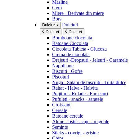
Masline
Gem
Miere - Derivate din miere
Bors
Dulciuri
Dulciuri
Dulciuri
Dulciuri
Bomboane ciocolata
Batoane Ciocolata
Ciocolata Tableta - Glucoza
Crema de ciocolata
Drajeuri -Dropsuri - Jeleuri - Caramele
Napolitane
Biscuiti - Gofre
Piscoturi
Nuga - Salam de biscuiti - Turta dulce
Rahat - Halva - Halvita
Prajituri - Rulade - Fursecuri
Pufuleti - snacks - saratele
Croissant
Cereale
Batoane cereale
Alune - fistic - caju - migdale
Seminte
Sticks - covrigi - grisine
Chips