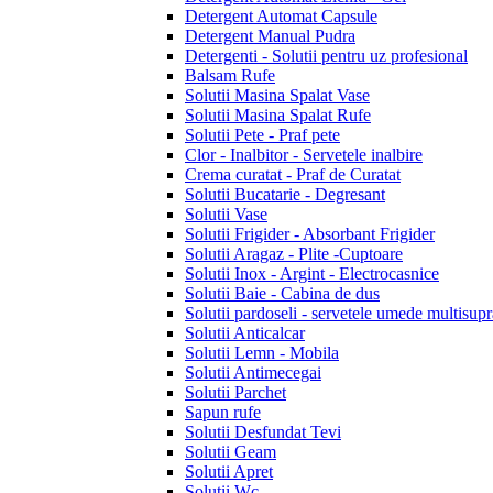
Detergent Automat Capsule
Detergent Manual Pudra
Detergenti - Solutii pentru uz profesional
Balsam Rufe
Solutii Masina Spalat Vase
Solutii Masina Spalat Rufe
Solutii Pete - Praf pete
Clor - Inalbitor - Servetele inalbire
Crema curatat - Praf de Curatat
Solutii Bucatarie - Degresant
Solutii Vase
Solutii Frigider - Absorbant Frigider
Solutii Aragaz - Plite -Cuptoare
Solutii Inox - Argint - Electrocasnice
Solutii Baie - Cabina de dus
Solutii pardoseli - servetele umede multisupr
Solutii Anticalcar
Solutii Lemn - Mobila
Solutii Antimecegai
Solutii Parchet
Sapun rufe
Solutii Desfundat Tevi
Solutii Geam
Solutii Apret
Solutii Wc