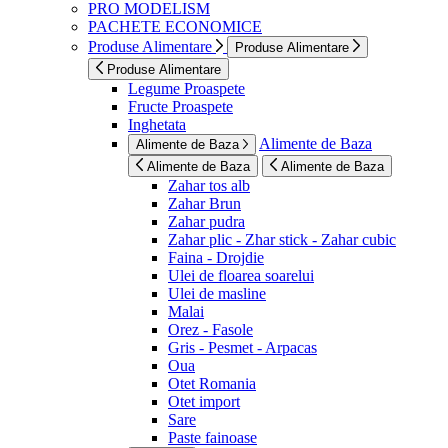
PRO MODELISM
PACHETE ECONOMICE
Produse Alimentare
Produse Alimentare
Produse Alimentare
Legume Proaspete
Fructe Proaspete
Inghetata
Alimente de Baza
Alimente de Baza
Alimente de Baza
Alimente de Baza
Zahar tos alb
Zahar Brun
Zahar pudra
Zahar plic - Zhar stick - Zahar cubic
Faina - Drojdie
Ulei de floarea soarelui
Ulei de masline
Malai
Orez - Fasole
Gris - Pesmet - Arpacas
Oua
Otet Romania
Otet import
Sare
Paste fainoase