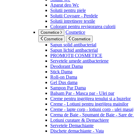
Aparat deo Wc
Solutii pentru piele
Solutii Covoare - Perdele
Solutii intretinere textile
Colorant pentru revigorarea culorii
Cosmetice
Cosmetice
Cosmetice
Cosmetice
Sapun solid antibacterial
Sapun lichid antibacterial
PROMOTII COSMETICE
Servetele umede antibacteriene
Deodorant Dama
Stick Dama
Roll-on Dama
Gel Dus dama
Sampon Par Dama
Balsam Par - Masca par - Ulei par
Creme pentru ingrijirea tenului si a buzelor
Creme - Lotiuni pentru ingrijirea mainilor
Creme - lapte corp - lotiuni corp - ulei masaj
Crema de Baie - Spumant de Baie - Sare de
Lotiuni curatare & Demachiere
Servetele Demachiante
Dischete demachiante - Vata