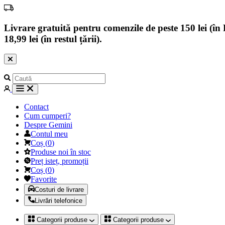
Livrare gratuită pentru comenzile de peste 150 lei (în B
18,99 lei (în restul țării).
Contact
Cum cumperi?
Despre Gemini
Contul meu
Coș
(
0
)
Produse noi în stoc
Preț isteț, promoții
Coș
(
0
)
Favorite
Costuri de livrare
Livrări telefonice
Categorii produse
Categorii produse