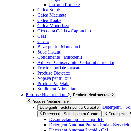
Porumb floricele
Cafea Solubila
Cafea Macinata
Cafea Boabe
Cafea Monodoza
Ciocolata Calda - Cappucino
Ceai
Cacao
Baze pentru Mancaruri
Supe Instant
Condimente - Mirodenii
Aditivi - Conservanti - Colorant alimentar
Fructe Confiate - uscate
Produse Dietetice
Vopsea pentru oua
Produse Vegetale
Supliment Alimentar
Produse Nealimentare
Produse Nealimentare
Produse Nealimentare
Detergenti - Sol
Detergenti - Solutii pentru Curatat
Detergenti - Solutii pentru Curatat
Detergenti - 
Dezinfectanti pentru suprafete
Detergent Automat Pudra - Soda - Servetele
Detergent Automat Lichid - Gel