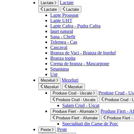
Lactate
Lactate
Lactate
Lactate
Lapte Proaspat
Lapte UHT
Lapte Cafea - Pudra Cafea
Iaurt natural
Sana - Chefir
Telemea - Cas
Cascaval
Branza de Vaci - Branza de burduf
Branza topita
Crema de branza - Mascarpone
Smantana
Unt
Mezeluri
Mezeluri
Mezeluri
Mezeluri
Produse Crud - Us
Produse Crud - Uscate
Produse Crud - Uscate
Produse Crud - 
Salam Crud - Uscat
Produse Fiert - 
Produse Fiert - Afumate
Produse Fiert - Afumate
Produse Fiert -
Specialitati din Carne de Porc
Peste
Peste