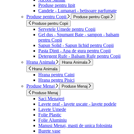
Produse pentru lipit
Candele - Lumanari - betisoare parfumate
Produse pentru Copii
Produse pentru Copii
Produse pentru Copii
Servetele Umede pentru Copii
Gel dus - Spumant Baie - sampon - balsam
pentru Copii
Sapun Solid - Sapun lichid pentru Copii
Pasta Dinti - Apa de gura pentru Copii
Detergent Rufe - Balsam Rufe pentru Copii
Hrana Animala
Hrana Animala
Hrana Animala
Hrana pentru Caini
Hrana pentru Pisici
Produse Menaj
Produse Menaj
Produse Menaj
Saci Menajeri
Lavete praf - lavete uscate - lavete podele
Lavete Umede
Folie Plastic
Folie Aluminiu
Manusi Menaj, masti de unica folosinta
Burete vase