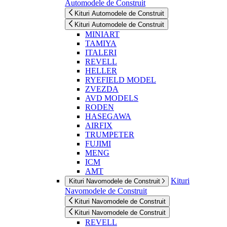
Automodele de Construit
Kituri Automodele de Construit
Kituri Automodele de Construit
MINIART
TAMIYA
ITALERI
REVELL
HELLER
RYEFIELD MODEL
ZVEZDA
AVD MODELS
RODEN
HASEGAWA
AIRFIX
TRUMPETER
FUJIMI
MENG
ICM
AMT
Kituri
Kituri Navomodele de Construit
Navomodele de Construit
Kituri Navomodele de Construit
Kituri Navomodele de Construit
REVELL