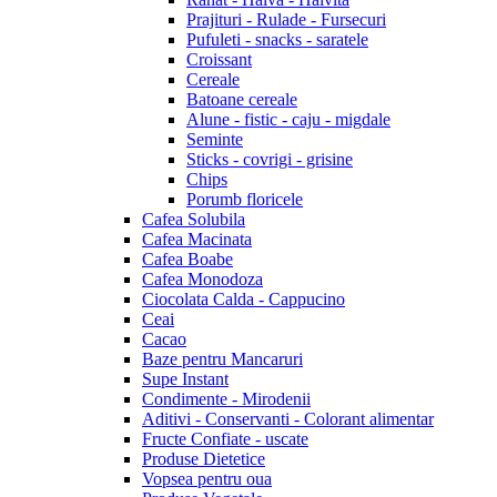
Prajituri - Rulade - Fursecuri
Pufuleti - snacks - saratele
Croissant
Cereale
Batoane cereale
Alune - fistic - caju - migdale
Seminte
Sticks - covrigi - grisine
Chips
Porumb floricele
Cafea Solubila
Cafea Macinata
Cafea Boabe
Cafea Monodoza
Ciocolata Calda - Cappucino
Ceai
Cacao
Baze pentru Mancaruri
Supe Instant
Condimente - Mirodenii
Aditivi - Conservanti - Colorant alimentar
Fructe Confiate - uscate
Produse Dietetice
Vopsea pentru oua