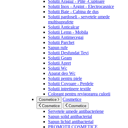
Solutii Aragaz - Plite -Cuptoare
Solutii Inox - Argint - Electrocasnice
Solutii Baie - Cabina de dus
Solutii pardoseli - servetele umede
multisuprafete
Solutii Anticalcar
Solutii Lemn - Mobila
Solutii Antimecegai
Solutii Parchet
Sapun rufe
Solutii Desfundat Tevi
Solutii Geam
Solutii Apret
Solutii Wc
Aparat deo Wc
Solutii pentru piele
Solutii Covoare - Perdele
Solutii intretinere textile
Colorant pentru revigorarea culorii
Cosmetice
Cosmetice
Cosmetice
Cosmetice
Servetele umede antibacteriene
Sapun solid antibacterial
Sapun lichid antibacterial
PROMOTII COSMETICE