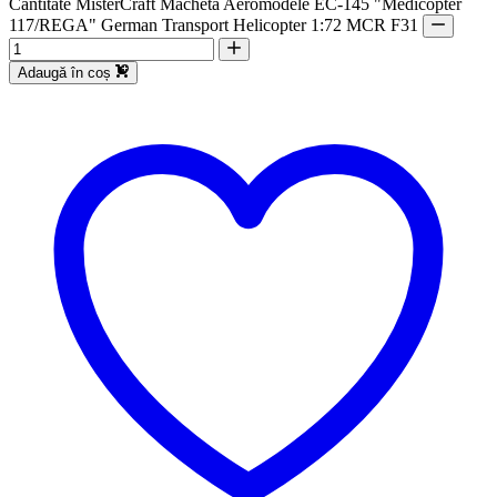
Cantitate MisterCraft Macheta Aeromodele EC-145 "Medicopter
117/REGA" German Transport Helicopter 1:72 MCR F31
Adaugă în coș