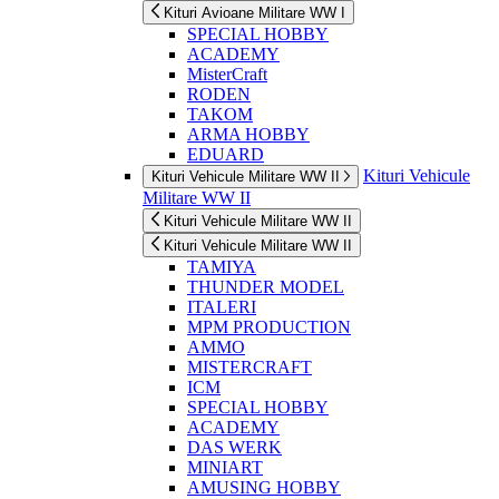
Kituri Avioane Militare WW I
SPECIAL HOBBY
ACADEMY
MisterCraft
RODEN
TAKOM
ARMA HOBBY
EDUARD
Kituri Vehicule
Kituri Vehicule Militare WW II
Militare WW II
Kituri Vehicule Militare WW II
Kituri Vehicule Militare WW II
TAMIYA
THUNDER MODEL
ITALERI
MPM PRODUCTION
AMMO
MISTERCRAFT
ICM
SPECIAL HOBBY
ACADEMY
DAS WERK
MINIART
AMUSING HOBBY