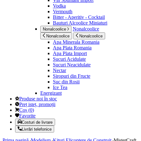
Vin Spumant Import
Vodka
Vermouth
Bitter - Aperitiv - Cocktail
Bauturi Alcoolice Miniaturi
Nonalcoolice
Nonalcoolice
Nonalcoolice
Nonalcoolice
Apa Minerala Romania
Apa Plata Romania
Apa Plata Import
Sucuri Acidulate
Sucuri Neacidulate
Nectar
Siropuri din Fructe
Suc din Rosii
Ice Tea
Energizant
Produse noi în stoc
Preț isteț, promoții
Coș
(
0
)
Favorite
Costuri de livrare
Livrări telefonice
Prima pagină
Modelism
Kituri Elicoptere de Construit
MisterCraft