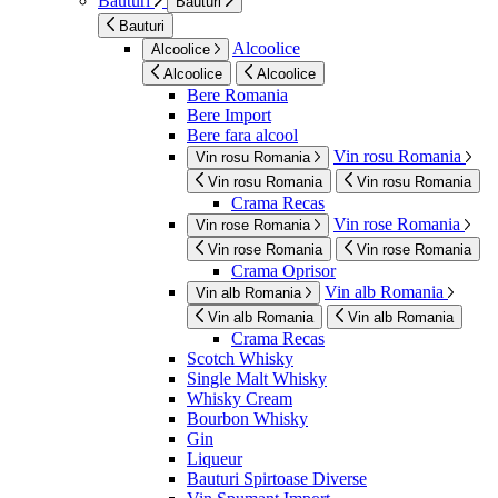
Bauturi
Bauturi
Bauturi
Alcoolice
Alcoolice
Alcoolice
Alcoolice
Bere Romania
Bere Import
Bere fara alcool
Vin rosu Romania
Vin rosu Romania
Vin rosu Romania
Vin rosu Romania
Crama Recas
Vin rose Romania
Vin rose Romania
Vin rose Romania
Vin rose Romania
Crama Oprisor
Vin alb Romania
Vin alb Romania
Vin alb Romania
Vin alb Romania
Crama Recas
Scotch Whisky
Single Malt Whisky
Whisky Cream
Bourbon Whisky
Gin
Liqueur
Bauturi Spirtoase Diverse