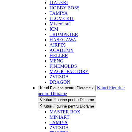
ITALERI
HOBBY BOSS
TAMIYA
I LOVE KIT
MisterCraft
ICM
TRUMPETER
HASEGAWA
AIRFIX
ACADEMY
HELLER
MENG
FINEMOLDS
MAGIC FACTORY
ZVEZDA
DRAGON
Kituri Figurine
Kituri Figurine pentru Diorame
pentru Diorame
Kituri Figurine pentru Diorame
Kituri Figurine pentru Diorame
MASTER BOX
MINIART
TAMIYA
ZVEZDA