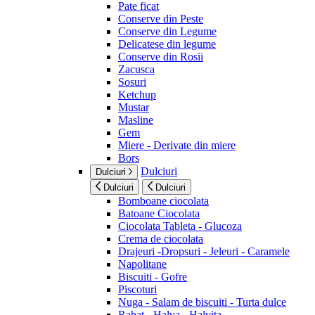
Pate ficat
Conserve din Peste
Conserve din Legume
Delicatese din legume
Conserve din Rosii
Zacusca
Sosuri
Ketchup
Mustar
Masline
Gem
Miere - Derivate din miere
Bors
Dulciuri
Dulciuri
Dulciuri
Dulciuri
Bomboane ciocolata
Batoane Ciocolata
Ciocolata Tableta - Glucoza
Crema de ciocolata
Drajeuri -Dropsuri - Jeleuri - Caramele
Napolitane
Biscuiti - Gofre
Piscoturi
Nuga - Salam de biscuiti - Turta dulce
Rahat - Halva - Halvita