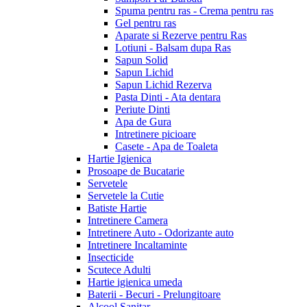
Spuma pentru ras - Crema pentru ras
Gel pentru ras
Aparate si Rezerve pentru Ras
Lotiuni - Balsam dupa Ras
Sapun Solid
Sapun Lichid
Sapun Lichid Rezerva
Pasta Dinti - Ata dentara
Periute Dinti
Apa de Gura
Intretinere picioare
Casete - Apa de Toaleta
Hartie Igienica
Prosoape de Bucatarie
Servetele
Servetele la Cutie
Batiste Hartie
Intretinere Camera
Intretinere Auto - Odorizante auto
Intretinere Incaltaminte
Insecticide
Scutece Adulti
Hartie igienica umeda
Baterii - Becuri - Prelungitoare
Alcool Sanitar