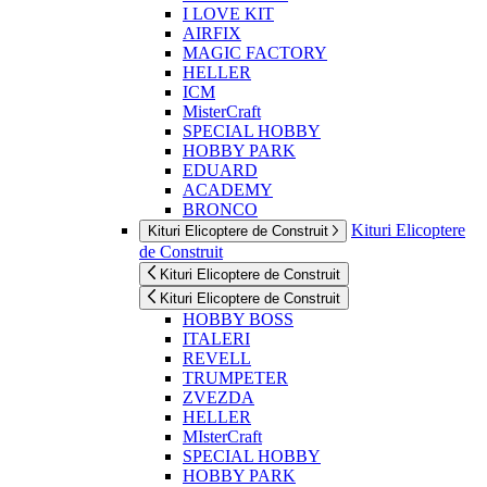
I LOVE KIT
AIRFIX
MAGIC FACTORY
HELLER
ICM
MisterCraft
SPECIAL HOBBY
HOBBY PARK
EDUARD
ACADEMY
BRONCO
Kituri Elicoptere
Kituri Elicoptere de Construit
de Construit
Kituri Elicoptere de Construit
Kituri Elicoptere de Construit
HOBBY BOSS
ITALERI
REVELL
TRUMPETER
ZVEZDA
HELLER
MIsterCraft
SPECIAL HOBBY
HOBBY PARK