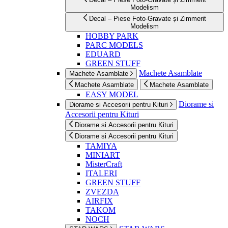
Modelism
Decal – Piese Foto-Gravate și Zimmerit
Modelism
HOBBY PARK
PARC MODELS
EDUARD
GREEN STUFF
Machete Asamblate
Machete Asamblate
Machete Asamblate
Machete Asamblate
EASY MODEL
Diorame si
Diorame si Accesorii pentru Kituri
Accesorii pentru Kituri
Diorame si Accesorii pentru Kituri
Diorame si Accesorii pentru Kituri
TAMIYA
MINIART
MisterCraft
ITALERI
GREEN STUFF
ZVEZDA
AIRFIX
TAKOM
NOCH