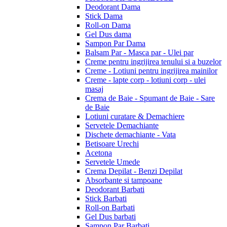
Deodorant Dama
Stick Dama
Roll-on Dama
Gel Dus dama
Sampon Par Dama
Balsam Par - Masca par - Ulei par
Creme pentru ingrijirea tenului si a buzelor
Creme - Lotiuni pentru ingrijirea mainilor
Creme - lapte corp - lotiuni corp - ulei
masaj
Crema de Baie - Spumant de Baie - Sare
de Baie
Lotiuni curatare & Demachiere
Servetele Demachiante
Dischete demachiante - Vata
Betisoare Urechi
Acetona
Servetele Umede
Crema Depilat - Benzi Depilat
Absorbante si tampoane
Deodorant Barbati
Stick Barbati
Roll-on Barbati
Gel Dus barbati
Sampon Par Barbati