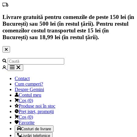
Livrare gratuită pentru comenzile de peste 150 lei (în
București) sau 500 lei (în restul țării). Pentru restul
comenzilor costul transportul este 15 lei (în
București) sau 18,99 lei (în restul țării).
Contact
Cum cumperi?
Despre Gemini
Contul meu
Coș
(
0
)
Produse noi în stoc
Preț isteț, promoții
Coș
(
0
)
Favorite
Costuri de livrare
Livrări telefonice