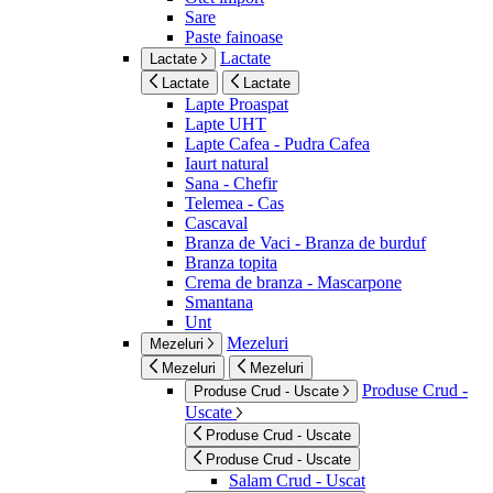
Sare
Paste fainoase
Lactate
Lactate
Lactate
Lactate
Lapte Proaspat
Lapte UHT
Lapte Cafea - Pudra Cafea
Iaurt natural
Sana - Chefir
Telemea - Cas
Cascaval
Branza de Vaci - Branza de burduf
Branza topita
Crema de branza - Mascarpone
Smantana
Unt
Mezeluri
Mezeluri
Mezeluri
Mezeluri
Produse Crud -
Produse Crud - Uscate
Uscate
Produse Crud - Uscate
Produse Crud - Uscate
Salam Crud - Uscat