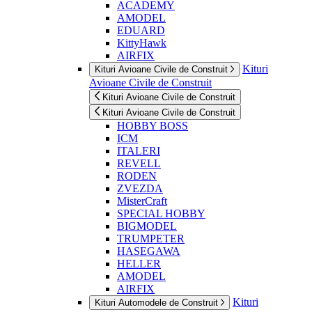
ACADEMY
AMODEL
EDUARD
KittyHawk
AIRFIX
Kituri
Kituri Avioane Civile de Construit
Avioane Civile de Construit
Kituri Avioane Civile de Construit
Kituri Avioane Civile de Construit
HOBBY BOSS
ICM
ITALERI
REVELL
RODEN
ZVEZDA
MisterCraft
SPECIAL HOBBY
BIGMODEL
TRUMPETER
HASEGAWA
HELLER
AMODEL
AIRFIX
Kituri
Kituri Automodele de Construit