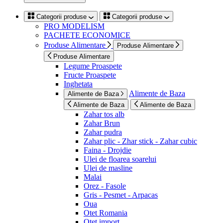
Categorii produse
Categorii produse
PRO MODELISM
PACHETE ECONOMICE
Produse Alimentare
Produse Alimentare
Produse Alimentare
Legume Proaspete
Fructe Proaspete
Inghetata
Alimente de Baza
Alimente de Baza
Alimente de Baza
Alimente de Baza
Zahar tos alb
Zahar Brun
Zahar pudra
Zahar plic - Zhar stick - Zahar cubic
Faina - Drojdie
Ulei de floarea soarelui
Ulei de masline
Malai
Orez - Fasole
Gris - Pesmet - Arpacas
Oua
Otet Romania
Otet import