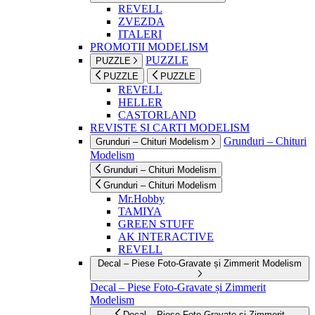
REVELL
ZVEZDA
ITALERI
PROMOTII MODELISM
PUZZLE
PUZZLE
PUZZLE
PUZZLE
REVELL
HELLER
CASTORLAND
REVISTE SI CARTI MODELISM
Grunduri – Chituri
Grunduri – Chituri Modelism
Modelism
Grunduri – Chituri Modelism
Grunduri – Chituri Modelism
Mr.Hobby
TAMIYA
GREEN STUFF
AK INTERACTIVE
REVELL
Decal – Piese Foto-Gravate și Zimmerit Modelism
Decal – Piese Foto-Gravate și Zimmerit
Modelism
Decal – Piese Foto-Gravate și Zimmerit