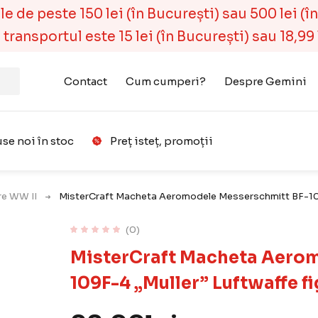
 de peste 150 lei (în București) sau 500 lei (în r
ransportul este 15 lei (în București) sau 18,99 l
Contact
Cum cumperi?
Despre Gemini
se noi în stoc
Preț isteț, promoții
Favorit
are WW II
MisterCraft Macheta Aeromodele Messerschmitt BF-109
(0)
MisterCraft Macheta Aero
109F-4 „Muller” Luftwaffe f