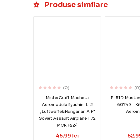
Produse similare
(0)
(0
MisterCraft Macheta
P-51D Mustang
Aeromodele Ilyushin IL-2
60749 – Ki
„Luftwaffe&Hungarian A.F”
Aerom
Soviet Assault Airplane 1:72
MCR F224
46.99 lei
52.99