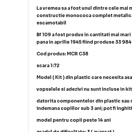
La vremea sa a fost unul dintre cele ma
constructie monococa complet metalica, 
escamotabil
Bf 109 a fost produs in cantitati mai mari
pana in aprilie 1945 fiind produse 33 984
Cod produs: MCR C38
scara 1:72
Model ( Kit ) din plastic care necesita as
vopselele si adezivi nu sunt incluse in kit
datorita componentelor din plastic sau me
indemana copiilor sub 3 ani; pot fi inghit
model pentru copii peste 14 ani
gradul de dificultate: 3 ( avansat )