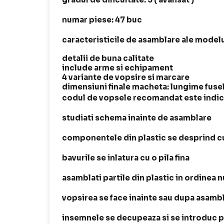
numar piese: 47 buc
caracteristicile de asamblare ale modelu
detalii de buna calitate
include arme si echipament
4 variante de vopsire si marcare
dimensiuni finale macheta: lungime fuse
codul de vopsele recomandat este indica
studiati schema inainte de asamblare
componentele din plastic se desprind cu
bavurile se inlatura cu o pila fina
asamblati partile din plastic in ordinea
vopsirea se face inainte sau dupa asamb
insemnele se decupeaza si se introduc p