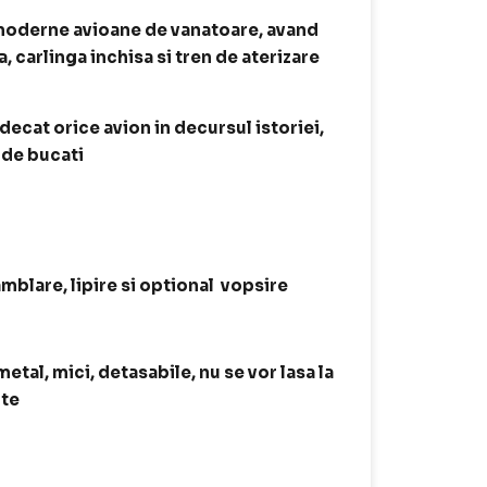
i moderne avioane de vanatoare, avand
carlinga inchisa si tren de aterizare
 decat orice avion in decursul istoriei,
 de bucati
amblare, lipire si optional vopsire
tal, mici, detasabile, nu se vor lasa la
ite