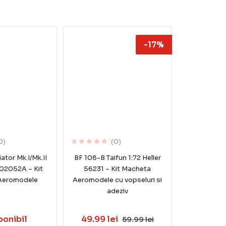
-17%
0)
(0)
ator Mk.I/Mk.II
BF 108-B Taifun 1:72 Heller
 A02052A – Kit
56231 – Kit Macheta
Aeromodele
Aeromodele cu vopseluri si
adeziv
ponibil
49.99 lei
59.99 lei