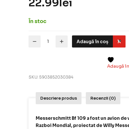
22.99
lei
În stoc
Cantitate
Adaugă în coș
MisterCraft
Macheta
Aeromodele
Messerschmitt
BF-
Adaugă în
109F-
4
SKU:
5903852030384
"Muller"
Luftwaffe
fighter
1:72
Descriere produs
Recenzii (0)
MCR
C38
Messerschmitt Bf 109 a fost un avion de 
Razboi Mondial, proiectat de Willy Messe