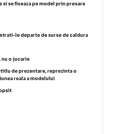
e si se fixeaza pe model prin presare
astrati-le departe de surse de caldura
, nu o jucarie
 titlu de prezentare, reprezinta o
siunea reala a modelului
opsit