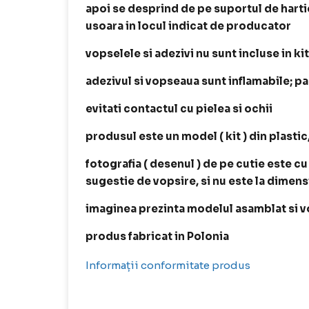
apoi se desprind de pe suportul de harti
usoara in locul indicat de producator
vopselele si adezivi nu sunt incluse in kit
adezivul si vopseaua sunt inflamabile; p
evitati contactul cu pielea si ochii
produsul este un model ( kit ) din plastic
fotografia ( desenul ) de pe cutie este cu
sugestie de vopsire, si nu este la dimen
imaginea prezinta modelul asamblat si v
produs fabricat in Polonia
Informații conformitate produs