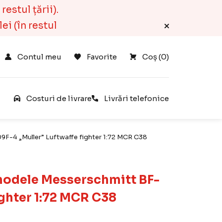
estul țării).
ei (în restul
Contul meu
Favorite
Coș 
(
0
)
e
Costuri de livrare
Livrări telefonice
F-4 „Muller” Luftwaffe fighter 1:72 MCR C38
modele Messerschmitt BF-
ighter 1:72 MCR C38