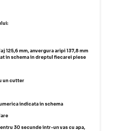
lui:
laj 125,6 mm, anvergura aripi 137,8 mm
t in schema in dreptul fiecarei piese
 un cutter
 numerica indicata in schema
lare
entru 30 secunde intr-un vas cu apa,