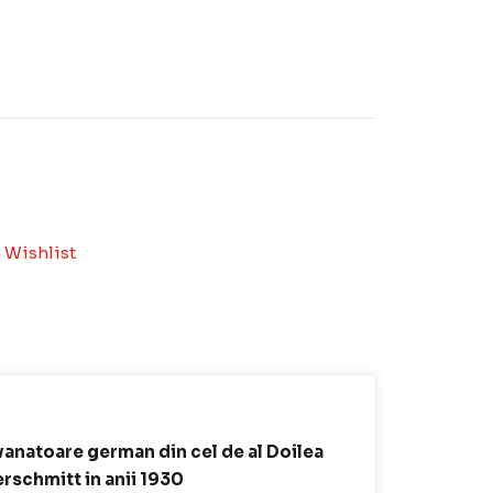
 Wishlist
vanatoare german din cel de al Doilea
rschmitt in anii 1930