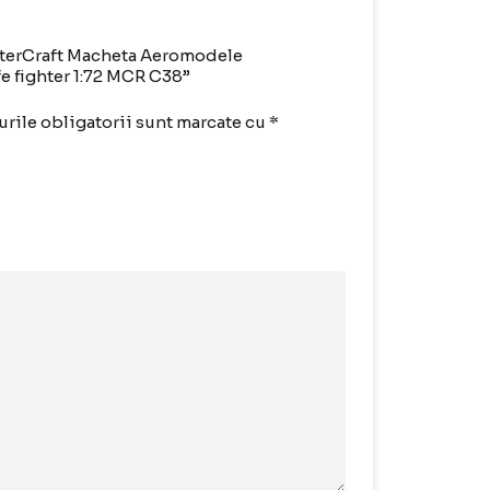
isterCraft Macheta Aeromodele
e fighter 1:72 MCR C38”
rile obligatorii sunt marcate cu
*