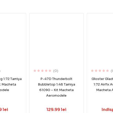
)
(0)
(
 1:72 Tamiya
P-47D Thunderbolt
Gloster Gladi
t Macheta
Bubbletop 1:48 Tamiya
1:72 Airfix
odele
61090 – Kit Macheta
Macheta 
Aeromodele
 lei
129.99 lei
Indis