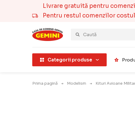
Livrare gratuită pentru comenzile
Pentru restul comenzilor costul t
țării).
Categorii produse
Produ
Prima pagină
Modelism
Kituri Avioane Milit