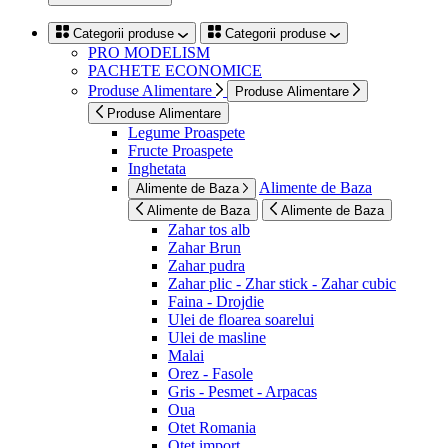
Categorii produse
Categorii produse
PRO MODELISM
PACHETE ECONOMICE
Produse Alimentare
Produse Alimentare
Produse Alimentare
Legume Proaspete
Fructe Proaspete
Inghetata
Alimente de Baza
Alimente de Baza
Alimente de Baza
Alimente de Baza
Zahar tos alb
Zahar Brun
Zahar pudra
Zahar plic - Zhar stick - Zahar cubic
Faina - Drojdie
Ulei de floarea soarelui
Ulei de masline
Malai
Orez - Fasole
Gris - Pesmet - Arpacas
Oua
Otet Romania
Otet import