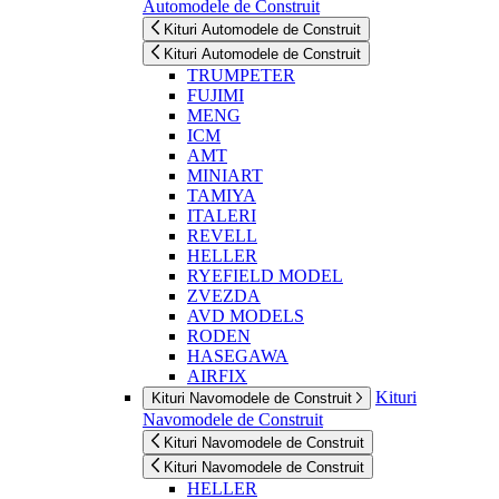
Automodele de Construit
Kituri Automodele de Construit
Kituri Automodele de Construit
TRUMPETER
FUJIMI
MENG
ICM
AMT
MINIART
TAMIYA
ITALERI
REVELL
HELLER
RYEFIELD MODEL
ZVEZDA
AVD MODELS
RODEN
HASEGAWA
AIRFIX
Kituri
Kituri Navomodele de Construit
Navomodele de Construit
Kituri Navomodele de Construit
Kituri Navomodele de Construit
HELLER