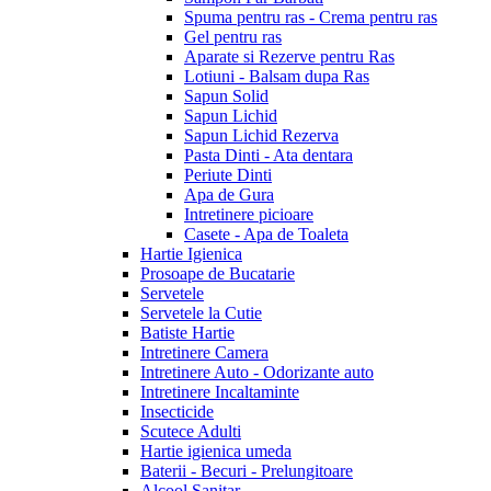
Spuma pentru ras - Crema pentru ras
Gel pentru ras
Aparate si Rezerve pentru Ras
Lotiuni - Balsam dupa Ras
Sapun Solid
Sapun Lichid
Sapun Lichid Rezerva
Pasta Dinti - Ata dentara
Periute Dinti
Apa de Gura
Intretinere picioare
Casete - Apa de Toaleta
Hartie Igienica
Prosoape de Bucatarie
Servetele
Servetele la Cutie
Batiste Hartie
Intretinere Camera
Intretinere Auto - Odorizante auto
Intretinere Incaltaminte
Insecticide
Scutece Adulti
Hartie igienica umeda
Baterii - Becuri - Prelungitoare
Alcool Sanitar