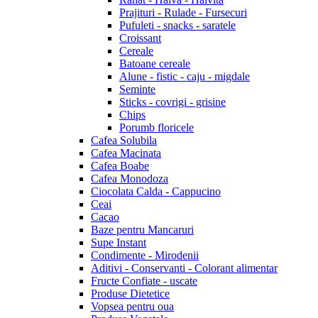
Prajituri - Rulade - Fursecuri
Pufuleti - snacks - saratele
Croissant
Cereale
Batoane cereale
Alune - fistic - caju - migdale
Seminte
Sticks - covrigi - grisine
Chips
Porumb floricele
Cafea Solubila
Cafea Macinata
Cafea Boabe
Cafea Monodoza
Ciocolata Calda - Cappucino
Ceai
Cacao
Baze pentru Mancaruri
Supe Instant
Condimente - Mirodenii
Aditivi - Conservanti - Colorant alimentar
Fructe Confiate - uscate
Produse Dietetice
Vopsea pentru oua