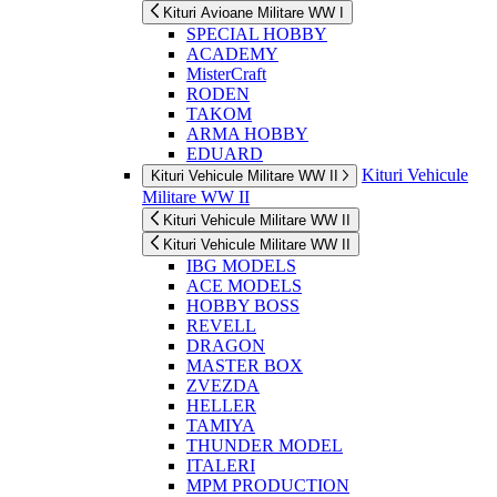
Kituri Avioane Militare WW I
SPECIAL HOBBY
ACADEMY
MisterCraft
RODEN
TAKOM
ARMA HOBBY
EDUARD
Kituri Vehicule
Kituri Vehicule Militare WW II
Militare WW II
Kituri Vehicule Militare WW II
Kituri Vehicule Militare WW II
IBG MODELS
ACE MODELS
HOBBY BOSS
REVELL
DRAGON
MASTER BOX
ZVEZDA
HELLER
TAMIYA
THUNDER MODEL
ITALERI
MPM PRODUCTION