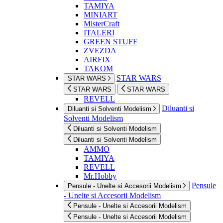
TAMIYA
MINIART
MisterCraft
ITALERI
GREEN STUFF
ZVEZDA
AIRFIX
TAKOM
STAR WARS
STAR WARS
STAR WARS
STAR WARS
REVELL
Diluanti si
Diluanti si Solventi Modelism
Solventi Modelism
Diluanti si Solventi Modelism
Diluanti si Solventi Modelism
AMMO
TAMIYA
REVELL
Mr.Hobby
Pensule
Pensule - Unelte si Accesorii Modelism
- Unelte si Accesorii Modelism
Pensule - Unelte si Accesorii Modelism
Pensule - Unelte si Accesorii Modelism