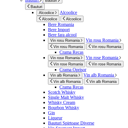
Bauturi
Bauturi
Bauturi
Alcoolice
Alcoolice
Alcoolice
Alcoolice
Bere Romania
Bere Import
Bere fara alcool
Vin rosu Romania
Vin rosu Romania
Vin rosu Romania
Vin rosu Romania
Crama Recas
Vin rose Romania
Vin rose Romania
Vin rose Romania
Vin rose Romania
Crama Oprisor
Vin alb Romania
Vin alb Romania
Vin alb Romania
Vin alb Romania
Crama Recas
Scotch Whisky
Single Malt Whisky
Whisky Cream
Bourbon Whisky
Gin
Liqueur
Bauturi Spirtoase Diverse