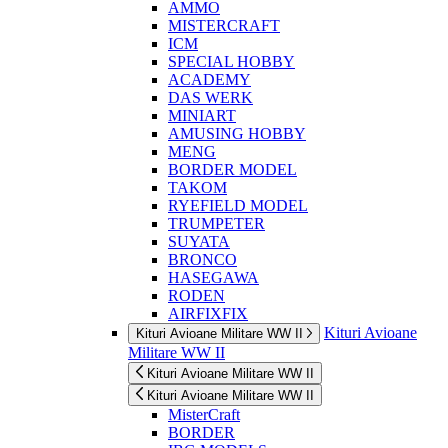
AMMO
MISTERCRAFT
ICM
SPECIAL HOBBY
ACADEMY
DAS WERK
MINIART
AMUSING HOBBY
MENG
BORDER MODEL
TAKOM
RYEFIELD MODEL
TRUMPETER
SUYATA
BRONCO
HASEGAWA
RODEN
AIRFIXFIX
Kituri Avioane
Kituri Avioane Militare WW II
Militare WW II
Kituri Avioane Militare WW II
Kituri Avioane Militare WW II
MisterCraft
BORDER