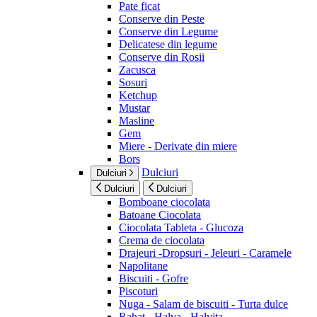
Pate ficat
Conserve din Peste
Conserve din Legume
Delicatese din legume
Conserve din Rosii
Zacusca
Sosuri
Ketchup
Mustar
Masline
Gem
Miere - Derivate din miere
Bors
Dulciuri
Dulciuri
Dulciuri
Dulciuri
Bomboane ciocolata
Batoane Ciocolata
Ciocolata Tableta - Glucoza
Crema de ciocolata
Drajeuri -Dropsuri - Jeleuri - Caramele
Napolitane
Biscuiti - Gofre
Piscoturi
Nuga - Salam de biscuiti - Turta dulce
Rahat - Halva - Halvita