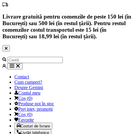
Livrare gratuită pentru comenzile de peste 150 lei (în
București) sau 500 lei (în restul țării). Pentru restul
comenzilor costul transportul este 15 lei (în
București) sau 18,99 lei (în restul țării).
Contact
Cum cumperi?
Despre Gemini
Contul meu
Coș
(
0
)
Produse noi în stoc
Preț isteț, promoții
Coș
(
0
)
Favorite
Costuri de livrare
Livrări telefonice