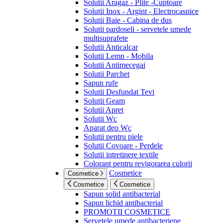
Solutii Aragaz - Plite -Cuptoare
Solutii Inox - Argint - Electrocasnice
Solutii Baie - Cabina de dus
Solutii pardoseli - servetele umede
multisuprafete
Solutii Anticalcar
Solutii Lemn - Mobila
Solutii Antimecegai
Solutii Parchet
Sapun rufe
Solutii Desfundat Tevi
Solutii Geam
Solutii Apret
Solutii Wc
Aparat deo Wc
Solutii pentru piele
Solutii Covoare - Perdele
Solutii intretinere textile
Colorant pentru revigorarea culorii
Cosmetice
Cosmetice
Cosmetice
Cosmetice
Sapun solid antibacterial
Sapun lichid antibacterial
PROMOTII COSMETICE
Servetele umede antibacteriene