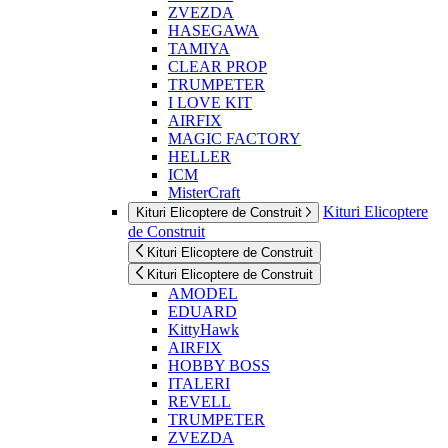
ZVEZDA
HASEGAWA
TAMIYA
CLEAR PROP
TRUMPETER
I LOVE KIT
AIRFIX
MAGIC FACTORY
HELLER
ICM
MisterCraft
Kituri Elicoptere
Kituri Elicoptere de Construit
de Construit
Kituri Elicoptere de Construit
Kituri Elicoptere de Construit
AMODEL
EDUARD
KittyHawk
AIRFIX
HOBBY BOSS
ITALERI
REVELL
TRUMPETER
ZVEZDA