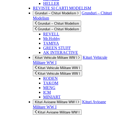
HELLER
REVISTE SI CARTI MODELISM
Grunduri – Chituri
Grunduri – Chituri Modelism
Modelism
Grunduri – Chituri Modelism
Grunduri – Chituri Modelism
REVELL
Mr.Hobby
TAMIYA
GREEN STUFF
AK INTERACTIVE
Kituri Vehicule
Kituri Vehicule Militare WW I
Militare WW I
Kituri Vehicule Militare WW I
Kituri Vehicule Militare WW I
RODEN
TAKOM
MENG
ICM
MINIART
Kituri Avioane
Kituri Avioane Militare WW I
Militare WW I
Kituri Avioane Militare WW I