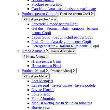
Produse pentru lipit
Candele - Lumanari - betisoare parfumate
Produse pentru Copii
Produse pentru Copii
Produse pentru Copii
Servetele Umede pentru Copii
Gel dus - Spumant Baie - sampon - balsam
pentru Copii
Sapun Solid - Sapun lichid pentru Copii
Pasta Dinti - Apa de gura pentru Copii
Detergent Rufe - Balsam Rufe pentru Copii
Hrana Animala
Hrana Animala
Hrana Animala
Hrana pentru Caini
Hrana pentru Pisici
Produse Menaj
Produse Menaj
Produse Menaj
Saci Menajeri
Lavete praf - lavete uscate - lavete podele
Lavete Umede
Folie Plastic
Folie Aluminiu
Manusi Menaj, masti de unica folosinta
Burete vase