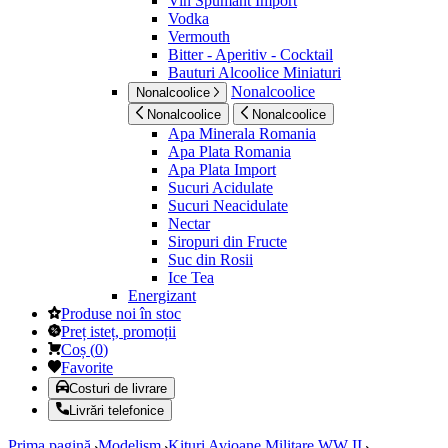
Vin Spumant Import
Vodka
Vermouth
Bitter - Aperitiv - Cocktail
Bauturi Alcoolice Miniaturi
Nonalcoolice
Nonalcoolice
Nonalcoolice
Nonalcoolice
Apa Minerala Romania
Apa Plata Romania
Apa Plata Import
Sucuri Acidulate
Sucuri Neacidulate
Nectar
Siropuri din Fructe
Suc din Rosii
Ice Tea
Energizant
Produse noi în stoc
Preț isteț, promoții
Coș
(
0
)
Favorite
Costuri de livrare
Livrări telefonice
Prima pagină
Modelism
Kituri Avioane Militare WW II