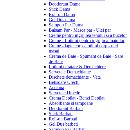
Deodorant Dama
Stick Dama
Roll-on Dama
Gel Dus dama
Sampon Par Dama
Balsam Par - Masca par - Ulei par
Creme pentru ingrijirea tenului si a buzelor
Creme - Lotiuni pentru ingrijirea mainilor
Creme - lapte corp - lotiuni corp - ulei
masaj
Crema de Baie - Spumant de Baie - Sare
de Baie
Lotiuni curatare & Demachiere
Servetele Demachiante
Dischete demachiante - Vata
Betisoare Urechi
Acetona
Servetele Umede
Crema Depilat - Benzi Depilat
Absorbante si tampoane
Deodorant Barbati
Stick Barbati
Roll-on Barbati
Gel Dus barbati
Sampon Par Barbati