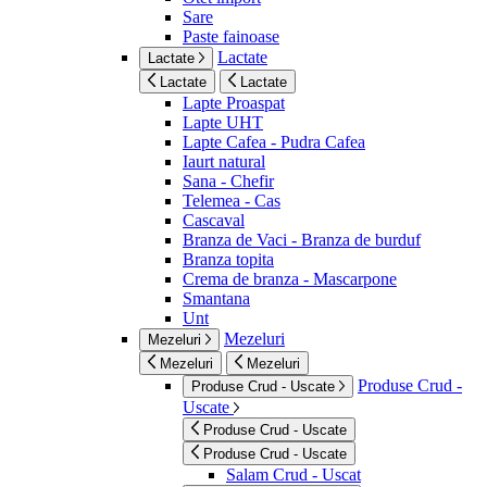
Sare
Paste fainoase
Lactate
Lactate
Lactate
Lactate
Lapte Proaspat
Lapte UHT
Lapte Cafea - Pudra Cafea
Iaurt natural
Sana - Chefir
Telemea - Cas
Cascaval
Branza de Vaci - Branza de burduf
Branza topita
Crema de branza - Mascarpone
Smantana
Unt
Mezeluri
Mezeluri
Mezeluri
Mezeluri
Produse Crud -
Produse Crud - Uscate
Uscate
Produse Crud - Uscate
Produse Crud - Uscate
Salam Crud - Uscat