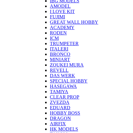
IBG MODELS
AMODEL
I LOVE KIT
FUJIMI
GREAT WALL HOBBY
ACADEMY
RODEN
ICM
TRUMPETER
ITALERI
BRONCO
MINIART
ZOUKEI MURA
REVELL
DAS WERK
SPECIAL HOBBY
HASEGAWA
TAMIYA
CLEAR PROP
ZVEZDA
EDUARD
HOBBY BOSS
DRAGON
AIRFIX
HK MODELS