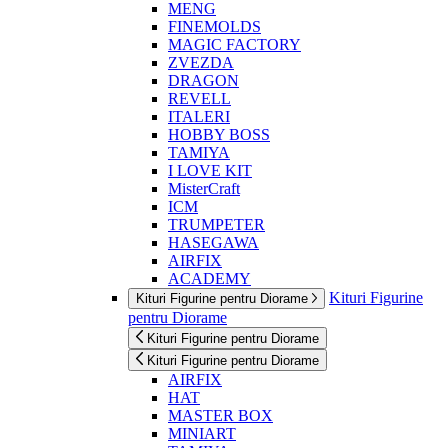
MENG
FINEMOLDS
MAGIC FACTORY
ZVEZDA
DRAGON
REVELL
ITALERI
HOBBY BOSS
TAMIYA
I LOVE KIT
MisterCraft
ICM
TRUMPETER
HASEGAWA
AIRFIX
ACADEMY
Kituri Figurine
Kituri Figurine pentru Diorame
pentru Diorame
Kituri Figurine pentru Diorame
Kituri Figurine pentru Diorame
AIRFIX
HAT
MASTER BOX
MINIART