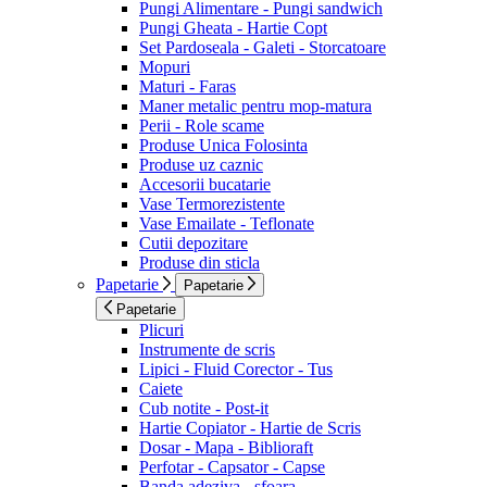
Pungi Alimentare - Pungi sandwich
Pungi Gheata - Hartie Copt
Set Pardoseala - Galeti - Storcatoare
Mopuri
Maturi - Faras
Maner metalic pentru mop-matura
Perii - Role scame
Produse Unica Folosinta
Produse uz caznic
Accesorii bucatarie
Vase Termorezistente
Vase Emailate - Teflonate
Cutii depozitare
Produse din sticla
Papetarie
Papetarie
Papetarie
Plicuri
Instrumente de scris
Lipici - Fluid Corector - Tus
Caiete
Cub notite - Post-it
Hartie Copiator - Hartie de Scris
Dosar - Mapa - Biblioraft
Perfotar - Capsator - Capse
Banda adeziva - sfoara