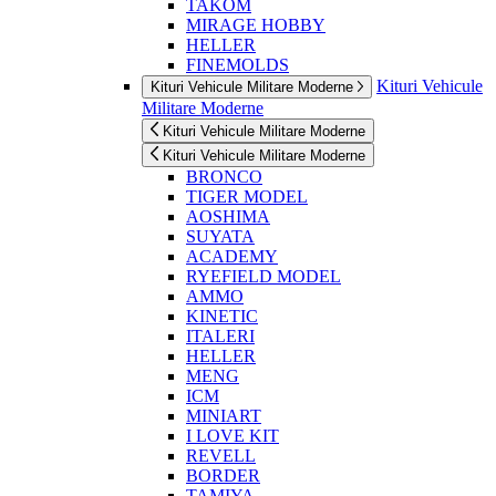
TAKOM
MIRAGE HOBBY
HELLER
FINEMOLDS
Kituri Vehicule
Kituri Vehicule Militare Moderne
Militare Moderne
Kituri Vehicule Militare Moderne
Kituri Vehicule Militare Moderne
BRONCO
TIGER MODEL
AOSHIMA
SUYATA
ACADEMY
RYEFIELD MODEL
AMMO
KINETIC
ITALERI
HELLER
MENG
ICM
MINIART
I LOVE KIT
REVELL
BORDER
TAMIYA