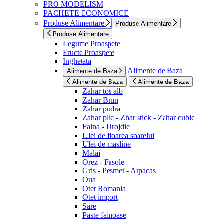
PRO MODELISM
PACHETE ECONOMICE
Produse Alimentare
Produse Alimentare
Produse Alimentare
Legume Proaspete
Fructe Proaspete
Inghetata
Alimente de Baza
Alimente de Baza
Alimente de Baza
Alimente de Baza
Zahar tos alb
Zahar Brun
Zahar pudra
Zahar plic - Zhar stick - Zahar cubic
Faina - Drojdie
Ulei de floarea soarelui
Ulei de masline
Malai
Orez - Fasole
Gris - Pesmet - Arpacas
Oua
Otet Romania
Otet import
Sare
Paste fainoase