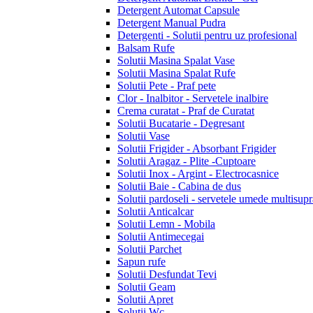
Detergent Automat Capsule
Detergent Manual Pudra
Detergenti - Solutii pentru uz profesional
Balsam Rufe
Solutii Masina Spalat Vase
Solutii Masina Spalat Rufe
Solutii Pete - Praf pete
Clor - Inalbitor - Servetele inalbire
Crema curatat - Praf de Curatat
Solutii Bucatarie - Degresant
Solutii Vase
Solutii Frigider - Absorbant Frigider
Solutii Aragaz - Plite -Cuptoare
Solutii Inox - Argint - Electrocasnice
Solutii Baie - Cabina de dus
Solutii pardoseli - servetele umede multisupr
Solutii Anticalcar
Solutii Lemn - Mobila
Solutii Antimecegai
Solutii Parchet
Sapun rufe
Solutii Desfundat Tevi
Solutii Geam
Solutii Apret
Solutii Wc