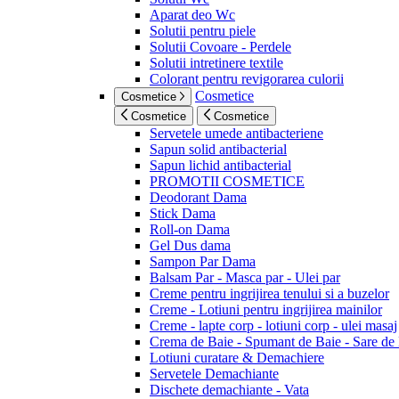
Aparat deo Wc
Solutii pentru piele
Solutii Covoare - Perdele
Solutii intretinere textile
Colorant pentru revigorarea culorii
Cosmetice
Cosmetice
Cosmetice
Cosmetice
Servetele umede antibacteriene
Sapun solid antibacterial
Sapun lichid antibacterial
PROMOTII COSMETICE
Deodorant Dama
Stick Dama
Roll-on Dama
Gel Dus dama
Sampon Par Dama
Balsam Par - Masca par - Ulei par
Creme pentru ingrijirea tenului si a buzelor
Creme - Lotiuni pentru ingrijirea mainilor
Creme - lapte corp - lotiuni corp - ulei masaj
Crema de Baie - Spumant de Baie - Sare de
Lotiuni curatare & Demachiere
Servetele Demachiante
Dischete demachiante - Vata