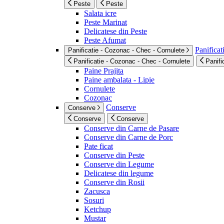
Peste
Peste
Salata icre
Peste Marinat
Delicatese din Peste
Peste Afumat
Panificat
Panificatie - Cozonac - Chec - Cornulete
Panificatie - Cozonac - Chec - Cornulete
Panifi
Paine Prajita
Paine ambalata - Lipie
Cornulete
Cozonac
Conserve
Conserve
Conserve
Conserve
Conserve din Carne de Pasare
Conserve din Carne de Porc
Pate ficat
Conserve din Peste
Conserve din Legume
Delicatese din legume
Conserve din Rosii
Zacusca
Sosuri
Ketchup
Mustar