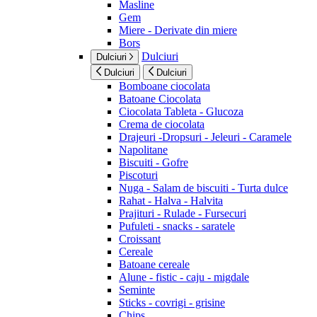
Masline
Gem
Miere - Derivate din miere
Bors
Dulciuri
Dulciuri
Dulciuri
Dulciuri
Bomboane ciocolata
Batoane Ciocolata
Ciocolata Tableta - Glucoza
Crema de ciocolata
Drajeuri -Dropsuri - Jeleuri - Caramele
Napolitane
Biscuiti - Gofre
Piscoturi
Nuga - Salam de biscuiti - Turta dulce
Rahat - Halva - Halvita
Prajituri - Rulade - Fursecuri
Pufuleti - snacks - saratele
Croissant
Cereale
Batoane cereale
Alune - fistic - caju - migdale
Seminte
Sticks - covrigi - grisine
Chips