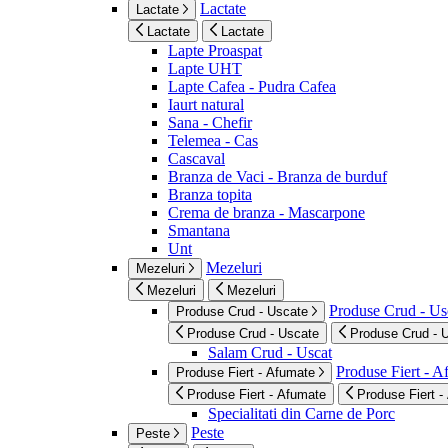
Lactate
Lactate
Lactate
Lactate
Lapte Proaspat
Lapte UHT
Lapte Cafea - Pudra Cafea
Iaurt natural
Sana - Chefir
Telemea - Cas
Cascaval
Branza de Vaci - Branza de burduf
Branza topita
Crema de branza - Mascarpone
Smantana
Unt
Mezeluri
Mezeluri
Mezeluri
Mezeluri
Produse Crud - Us
Produse Crud - Uscate
Produse Crud - Uscate
Produse Crud - 
Salam Crud - Uscat
Produse Fiert - 
Produse Fiert - Afumate
Produse Fiert - Afumate
Produse Fiert -
Specialitati din Carne de Porc
Peste
Peste