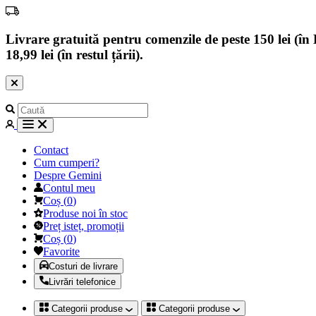
Livrare gratuită pentru comenzile de peste 150 lei (în B
18,99 lei (în restul țării).
Contact
Cum cumperi?
Despre Gemini
Contul meu
Coș
(
0
)
Produse noi în stoc
Preț isteț, promoții
Coș
(
0
)
Favorite
Costuri de livrare
Livrări telefonice
Categorii produse
Categorii produse