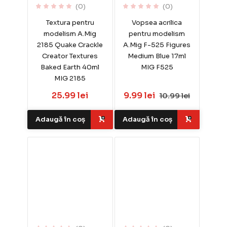
(0)
(0)
Textura pentru
Vopsea acrilica
modelism A.Mig
pentru modelism
2185 Quake Crackle
A.Mig F-525 Figures
Creator Textures
Medium Blue 17ml
Baked Earth 40ml
MIG F525
MIG 2185
25.99 lei
9.99 lei
10.99 lei
Adaugă în coș
Adaugă în coș