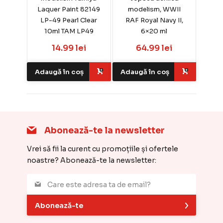
Laquer Paint 82149
modelism, WWII
LP-49 Pearl Clear
RAF Royal Navy II,
10ml TAM LP49
6×20 ml
14.99 lei
64.99 lei
Adaugă în coș
Adaugă în coș
Abonează-te la newsletter
Vrei să fii la curent cu promoțiile și ofertele
noastre? Abonează-te la newsletter:
Abonează-te