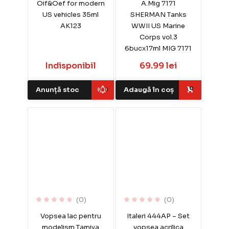
Oif&Oef for modern
A.Mig 7171
US vehicles 35ml
SHERMAN Tanks
AK123
WWII US Marine
Corps vol.3
6bucx17ml MIG 7171
Indisponibil
69.99 lei
Anunță stoc
Adaugă în coș
(0)
(0)
Vopsea lac pentru
Italeri 444AP – Set
modelism Tamiya
vopsea acrilica