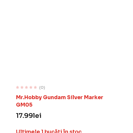
(0)
Mr.Hobby Gundam Silver Marker
GM05
17.99
lei
Ultimele 1 bucăți în stoc