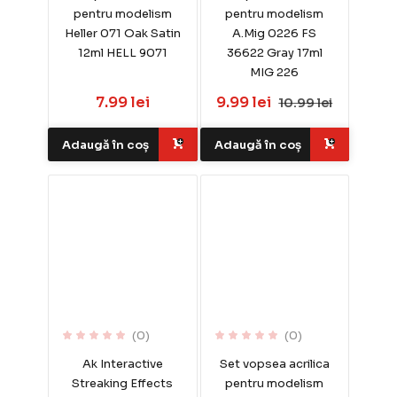
pentru modelism
pentru modelism
Heller 071 Oak Satin
A.Mig 0226 FS
12ml HELL 9071
36622 Gray 17ml
MIG 226
7.99 lei
9.99 lei
10.99 lei
Adaugă în coș
Adaugă în coș
(0)
(0)
Ak Interactive
Set vopsea acrilica
Streaking Effects
pentru modelism