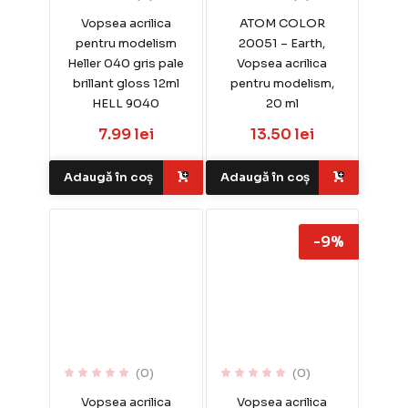
Vopsea acrilica
ATOM COLOR
pentru modelism
20051 – Earth,
Heller 040 gris pale
Vopsea acrilica
brillant gloss 12ml
pentru modelism,
HELL 9040
20 ml
7.99 lei
13.50 lei
Adaugă în coș
Adaugă în coș
-9%
(0)
(0)
Vopsea acrilica
Vopsea acrilica