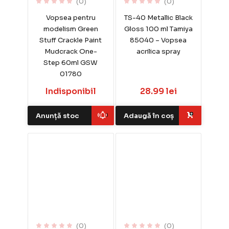
(0)
(0)
Vopsea pentru
TS-40 Metallic Black
modelism Green
Gloss 100 ml Tamiya
Stuff Crackle Paint
85040 – Vopsea
Mudcrack One-
acrilica spray
Step 60ml GSW
01780
Indisponibil
28.99 lei
Anunță stoc
Adaugă în coș
(0)
(0)