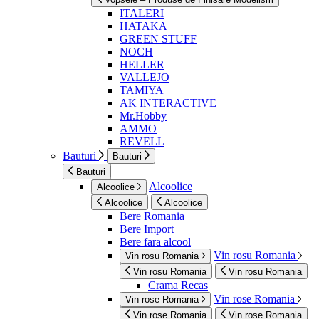
ITALERI
HATAKA
GREEN STUFF
NOCH
HELLER
VALLEJO
TAMIYA
AK INTERACTIVE
Mr.Hobby
AMMO
REVELL
Bauturi
Bauturi
Bauturi
Alcoolice
Alcoolice
Alcoolice
Alcoolice
Bere Romania
Bere Import
Bere fara alcool
Vin rosu Romania
Vin rosu Romania
Vin rosu Romania
Vin rosu Romania
Crama Recas
Vin rose Romania
Vin rose Romania
Vin rose Romania
Vin rose Romania