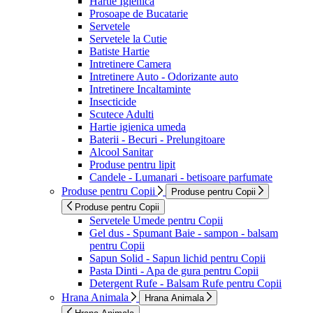
Hartie Igienica
Prosoape de Bucatarie
Servetele
Servetele la Cutie
Batiste Hartie
Intretinere Camera
Intretinere Auto - Odorizante auto
Intretinere Incaltaminte
Insecticide
Scutece Adulti
Hartie igienica umeda
Baterii - Becuri - Prelungitoare
Alcool Sanitar
Produse pentru lipit
Candele - Lumanari - betisoare parfumate
Produse pentru Copii
Produse pentru Copii
Produse pentru Copii
Servetele Umede pentru Copii
Gel dus - Spumant Baie - sampon - balsam
pentru Copii
Sapun Solid - Sapun lichid pentru Copii
Pasta Dinti - Apa de gura pentru Copii
Detergent Rufe - Balsam Rufe pentru Copii
Hrana Animala
Hrana Animala