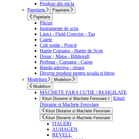
Produse din sticla
Papetarie
Papetarie
Papetarie
Plicuri
Instrumente de scris
Lipici - Fluid Corector - Tus
Caiete
Cub notite - Post-it
Hartie Copiator - Hartie de Scris
Dosar - Mapa - Biblioraft
Perfotar - Capsator - Capse
Banda adeziva - sfoara
Diverse produse pentru scoala si birou
Modelism
Modelism
Modelism
MACHETE FARA CUTIE / RESIGILATE
Kituri
Kituri Diorame si Machete Feroviare
Diorame si Machete Feroviare
Kituri Diorame si Machete Feroviare
Kituri Diorame si Machete Feroviare
ITALERI
AUHAGEN
REVELL