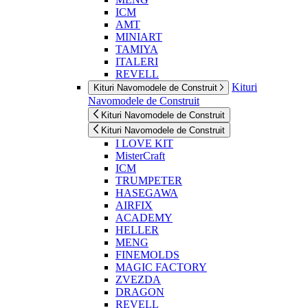
ICM
AMT
MINIART
TAMIYA
ITALERI
REVELL
Kituri
Kituri Navomodele de Construit
Navomodele de Construit
Kituri Navomodele de Construit
Kituri Navomodele de Construit
I LOVE KIT
MisterCraft
ICM
TRUMPETER
HASEGAWA
AIRFIX
ACADEMY
HELLER
MENG
FINEMOLDS
MAGIC FACTORY
ZVEZDA
DRAGON
REVELL