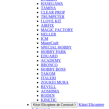
HASEGAWA
TAMIYA
CLEAR PROP
TRUMPETER
I LOVE KIT
AIRFIX
MAGIC FACTORY
HELLER
ICM
MisterCraft
SPECIAL HOBBY
HOBBY PARK
EDUARD
ACADEMY
BRONCO
HOBBY BOSS
TAKOM
ITALERI
ZOUKEI MURA
REVELL
AOSHIMA
RODEN
KINETIC
Kituri Elicoptere
Kituri Elicoptere de Construit