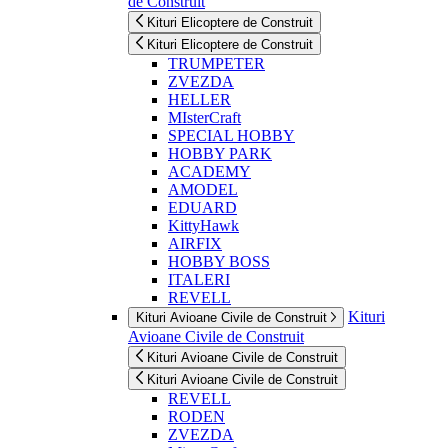
de Construit
Kituri Elicoptere de Construit
Kituri Elicoptere de Construit
TRUMPETER
ZVEZDA
HELLER
MIsterCraft
SPECIAL HOBBY
HOBBY PARK
ACADEMY
AMODEL
EDUARD
KittyHawk
AIRFIX
HOBBY BOSS
ITALERI
REVELL
Kituri
Kituri Avioane Civile de Construit
Avioane Civile de Construit
Kituri Avioane Civile de Construit
Kituri Avioane Civile de Construit
REVELL
RODEN
ZVEZDA