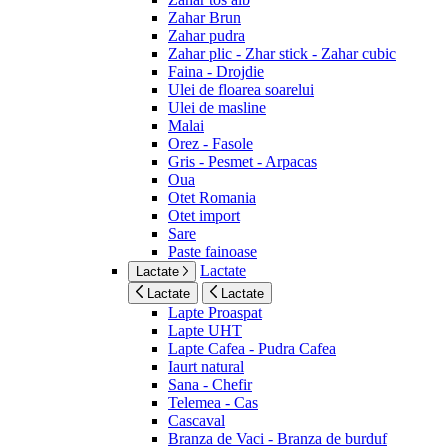
Zahar Brun
Zahar pudra
Zahar plic - Zhar stick - Zahar cubic
Faina - Drojdie
Ulei de floarea soarelui
Ulei de masline
Malai
Orez - Fasole
Gris - Pesmet - Arpacas
Oua
Otet Romania
Otet import
Sare
Paste fainoase
Lactate
Lactate
Lactate
Lactate
Lapte Proaspat
Lapte UHT
Lapte Cafea - Pudra Cafea
Iaurt natural
Sana - Chefir
Telemea - Cas
Cascaval
Branza de Vaci - Branza de burduf