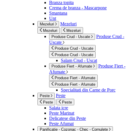
Branza topita
Crema de branza - Mascarpone
Smantana
Unt
Mezeluri
Mezeluri
Mezeluri
Mezeluri
Produse Crud -
Produse Crud - Uscate
Uscate
Produse Crud - Uscate
Produse Crud - Uscate
Salam Crud - Uscat
Produse Fiert -
Produse Fiert - Afumate
Afumate
Produse Fiert - Afumate
Produse Fiert - Afumate
Specialitati din Carne de Porc
Peste
Peste
Peste
Peste
Salata icre
Peste Marinat
Delicatese din Peste
Peste Afumat
Panificatie - Cozonac - Chec - Cornulete