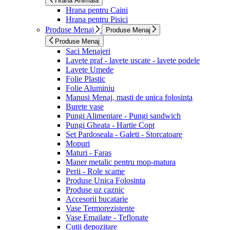
Hrana Animala
Hrana pentru Caini
Hrana pentru Pisici
Produse Menaj
Produse Menaj
Produse Menaj
Saci Menajeri
Lavete praf - lavete uscate - lavete podele
Lavete Umede
Folie Plastic
Folie Aluminiu
Manusi Menaj, masti de unica folosinta
Burete vase
Pungi Alimentare - Pungi sandwich
Pungi Gheata - Hartie Copt
Set Pardoseala - Galeti - Storcatoare
Mopuri
Maturi - Faras
Maner metalic pentru mop-matura
Perii - Role scame
Produse Unica Folosinta
Produse uz caznic
Accesorii bucatarie
Vase Termorezistente
Vase Emailate - Teflonate
Cutii depozitare