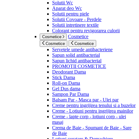
Solutii Wc
Aparat deo Wc
Solutii pentru piele
Solutii Covoare - Perdele
Solutii intretinere textile
Colorant pentru revigorarea culorii
Cosmetice
Cosmetice
Cosmetice
Cosmetice
Servetele umede antibacteriene
Sapun solid antibacterial
Sapun lichid antibacterial
PROMOTII COSMETICE
Deodorant Dama
Stick Dama
Roll-on Dama
Gel Dus dama
Sampon Par Dama
Balsam Par - Masca par - Ulei par
Creme pentru ingrijirea tenului si a buzelor
Creme - Lotiuni pentru ingrijirea mainilor
Creme - lapte corp - lotiuni corp - ulei
masaj
Crema de Baie - Spumant de Baie - Sare
de Baie
Lotiuni curatare & Demachiere