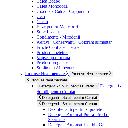
Cafea Boabe
Cafea Monodoza
Ciocolata Calda - Cappucino
Ceai
Cacao
Baze pentru Mancaruri
Supe Instant
Condimente - Mirodenii
Aditivi - Conservanti - Colorant alimentar
Fructe Confiate - uscate
Produse Dietetice
Vopsea pentru oua
Produse Vegetale
Supliment Alimentar
Produse Nealimentare
Produse Nealimentare
Produse Nealimentare
Detergenti -
Detergenti - Solutii pentru Curatat
Solutii pentru Curatat
Detergenti - Solutii pentru Curatat
Detergenti - Solutii pentru Curatat
Dezinfectanti pentru suprafete
Detergent Automat Pudra - Soda -
Servetele
Detergent Automat Lichid - Gel