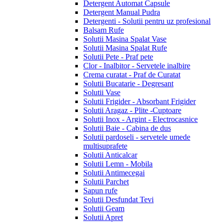
Detergent Automat Capsule
Detergent Manual Pudra
Detergenti - Solutii pentru uz profesional
Balsam Rufe
Solutii Masina Spalat Vase
Solutii Masina Spalat Rufe
Solutii Pete - Praf pete
Clor - Inalbitor - Servetele inalbire
Crema curatat - Praf de Curatat
Solutii Bucatarie - Degresant
Solutii Vase
Solutii Frigider - Absorbant Frigider
Solutii Aragaz - Plite -Cuptoare
Solutii Inox - Argint - Electrocasnice
Solutii Baie - Cabina de dus
Solutii pardoseli - servetele umede
multisuprafete
Solutii Anticalcar
Solutii Lemn - Mobila
Solutii Antimecegai
Solutii Parchet
Sapun rufe
Solutii Desfundat Tevi
Solutii Geam
Solutii Apret