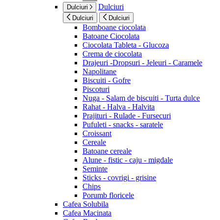
Dulciuri
Dulciuri
Dulciuri
Dulciuri
Bomboane ciocolata
Batoane Ciocolata
Ciocolata Tableta - Glucoza
Crema de ciocolata
Drajeuri -Dropsuri - Jeleuri - Caramele
Napolitane
Biscuiti - Gofre
Piscoturi
Nuga - Salam de biscuiti - Turta dulce
Rahat - Halva - Halvita
Prajituri - Rulade - Fursecuri
Pufuleti - snacks - saratele
Croissant
Cereale
Batoane cereale
Alune - fistic - caju - migdale
Seminte
Sticks - covrigi - grisine
Chips
Porumb floricele
Cafea Solubila
Cafea Macinata