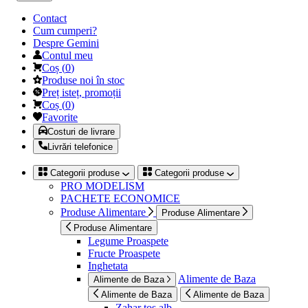
Contact
Cum cumperi?
Despre Gemini
Contul meu
Coș
(
0
)
Produse noi în stoc
Preț isteț, promoții
Coș
(
0
)
Favorite
Costuri de livrare
Livrări telefonice
Categorii produse
Categorii produse
PRO MODELISM
PACHETE ECONOMICE
Produse Alimentare
Produse Alimentare
Produse Alimentare
Legume Proaspete
Fructe Proaspete
Inghetata
Alimente de Baza
Alimente de Baza
Alimente de Baza
Alimente de Baza
Zahar tos alb