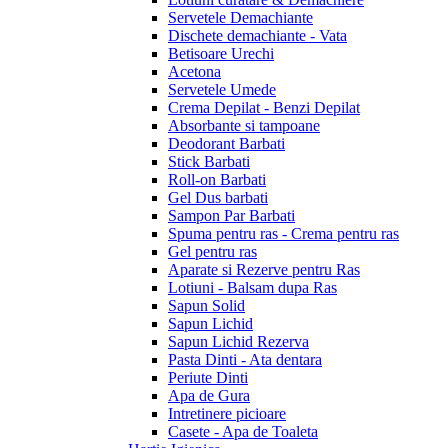
Servetele Demachiante
Dischete demachiante - Vata
Betisoare Urechi
Acetona
Servetele Umede
Crema Depilat - Benzi Depilat
Absorbante si tampoane
Deodorant Barbati
Stick Barbati
Roll-on Barbati
Gel Dus barbati
Sampon Par Barbati
Spuma pentru ras - Crema pentru ras
Gel pentru ras
Aparate si Rezerve pentru Ras
Lotiuni - Balsam dupa Ras
Sapun Solid
Sapun Lichid
Sapun Lichid Rezerva
Pasta Dinti - Ata dentara
Periute Dinti
Apa de Gura
Intretinere picioare
Casete - Apa de Toaleta