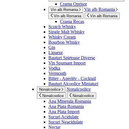
Crama Oprisor
Vin alb Romania
Vin alb Romania
Vin alb Romania
Vin alb Romania
Crama Recas
Scotch Whisky
Single Malt Whisky
Whisky Cream
Bourbon Whisky
Gin
Liqueur
Bauturi Spirtoase Diverse
Vin Spumant Import
Vodka
Vermouth
Bitter - Aperitiv - Cocktail
Bauturi Alcoolice Miniaturi
Nonalcoolice
Nonalcoolice
Nonalcoolice
Nonalcoolice
Apa Minerala Romania
Apa Plata Romania
Apa Plata Import
Sucuri Acidulate
Sucuri Neacidulate
Nectar