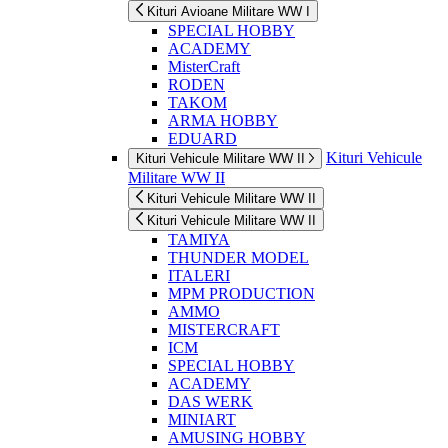
Kituri Avioane Militare WW I
SPECIAL HOBBY
ACADEMY
MisterCraft
RODEN
TAKOM
ARMA HOBBY
EDUARD
Kituri Vehicule
Kituri Vehicule Militare WW II
Militare WW II
Kituri Vehicule Militare WW II
Kituri Vehicule Militare WW II
TAMIYA
THUNDER MODEL
ITALERI
MPM PRODUCTION
AMMO
MISTERCRAFT
ICM
SPECIAL HOBBY
ACADEMY
DAS WERK
MINIART
AMUSING HOBBY