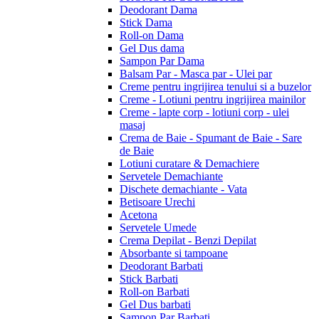
Deodorant Dama
Stick Dama
Roll-on Dama
Gel Dus dama
Sampon Par Dama
Balsam Par - Masca par - Ulei par
Creme pentru ingrijirea tenului si a buzelor
Creme - Lotiuni pentru ingrijirea mainilor
Creme - lapte corp - lotiuni corp - ulei
masaj
Crema de Baie - Spumant de Baie - Sare
de Baie
Lotiuni curatare & Demachiere
Servetele Demachiante
Dischete demachiante - Vata
Betisoare Urechi
Acetona
Servetele Umede
Crema Depilat - Benzi Depilat
Absorbante si tampoane
Deodorant Barbati
Stick Barbati
Roll-on Barbati
Gel Dus barbati
Sampon Par Barbati