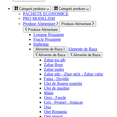
Categorii produse
Categorii produse
PACHETE ECONOMICE
PRO MODELISM
Produse Alimentare
Produse Alimentare
Produse Alimentare
Legume Proaspete
Fructe Proaspete
Inghetata
Alimente de Baza
Alimente de Baza
Alimente de Baza
Alimente de Baza
Zahar tos alb
Zahar Brun
Zahar pudra
Zahar plic - Zhar stick - Zahar cubic
Faina - Drojdie
Ulei de floarea soarelui
Ulei de masline
Malai
Orez - Fasole
Gris - Pesmet - Arpacas
Oua
Otet Romania
Otet import