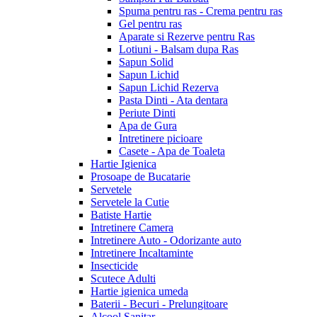
Spuma pentru ras - Crema pentru ras
Gel pentru ras
Aparate si Rezerve pentru Ras
Lotiuni - Balsam dupa Ras
Sapun Solid
Sapun Lichid
Sapun Lichid Rezerva
Pasta Dinti - Ata dentara
Periute Dinti
Apa de Gura
Intretinere picioare
Casete - Apa de Toaleta
Hartie Igienica
Prosoape de Bucatarie
Servetele
Servetele la Cutie
Batiste Hartie
Intretinere Camera
Intretinere Auto - Odorizante auto
Intretinere Incaltaminte
Insecticide
Scutece Adulti
Hartie igienica umeda
Baterii - Becuri - Prelungitoare
Alcool Sanitar