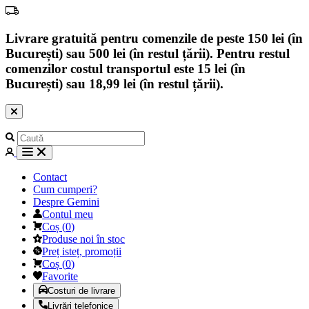
Livrare gratuită pentru comenzile de peste 150 lei (în
București) sau 500 lei (în restul țării). Pentru restul
comenzilor costul transportul este 15 lei (în
București) sau 18,99 lei (în restul țării).
Contact
Cum cumperi?
Despre Gemini
Contul meu
Coș
(
0
)
Produse noi în stoc
Preț isteț, promoții
Coș
(
0
)
Favorite
Costuri de livrare
Livrări telefonice