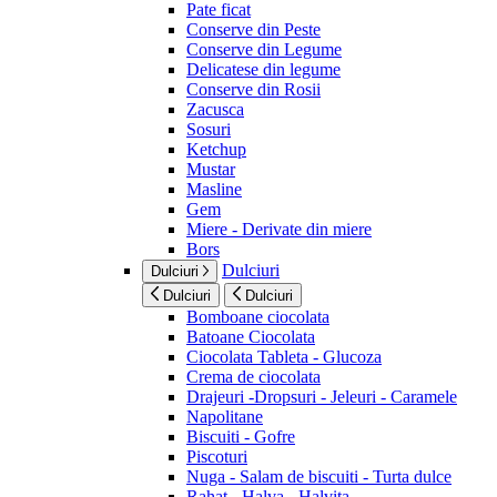
Pate ficat
Conserve din Peste
Conserve din Legume
Delicatese din legume
Conserve din Rosii
Zacusca
Sosuri
Ketchup
Mustar
Masline
Gem
Miere - Derivate din miere
Bors
Dulciuri
Dulciuri
Dulciuri
Dulciuri
Bomboane ciocolata
Batoane Ciocolata
Ciocolata Tableta - Glucoza
Crema de ciocolata
Drajeuri -Dropsuri - Jeleuri - Caramele
Napolitane
Biscuiti - Gofre
Piscoturi
Nuga - Salam de biscuiti - Turta dulce
Rahat - Halva - Halvita