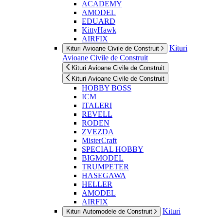
ACADEMY
AMODEL
EDUARD
KittyHawk
AIRFIX
Kituri
Kituri Avioane Civile de Construit
Avioane Civile de Construit
Kituri Avioane Civile de Construit
Kituri Avioane Civile de Construit
HOBBY BOSS
ICM
ITALERI
REVELL
RODEN
ZVEZDA
MisterCraft
SPECIAL HOBBY
BIGMODEL
TRUMPETER
HASEGAWA
HELLER
AMODEL
AIRFIX
Kituri
Kituri Automodele de Construit