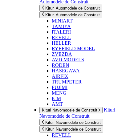
Automodele de Construit
Kituri Automodele de Construit
Kituri Automodele de Construit
MINIART
TAMIYA
ITALERI
REVELL
HELLER
RYEFIELD MODEL
ZVEZDA
AVD MODELS
RODEN
HASEGAWA
AIRFIX
TRUMPETER
FUJIMI
MENG
ICM
AMT
Kituri
Kituri Navomodele de Construit
Navomodele de Construit
Kituri Navomodele de Construit
Kituri Navomodele de Construit
REVELL