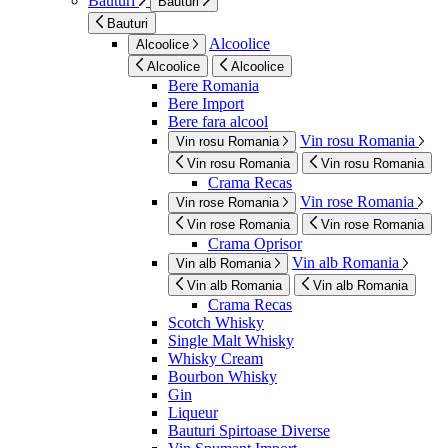
Bauturi
Bauturi
Bauturi
Alcoolice
Alcoolice
Alcoolice
Alcoolice
Bere Romania
Bere Import
Bere fara alcool
Vin rosu Romania
Vin rosu Romania
Vin rosu Romania
Vin rosu Romania
Crama Recas
Vin rose Romania
Vin rose Romania
Vin rose Romania
Vin rose Romania
Crama Oprisor
Vin alb Romania
Vin alb Romania
Vin alb Romania
Vin alb Romania
Crama Recas
Scotch Whisky
Single Malt Whisky
Whisky Cream
Bourbon Whisky
Gin
Liqueur
Bauturi Spirtoase Diverse