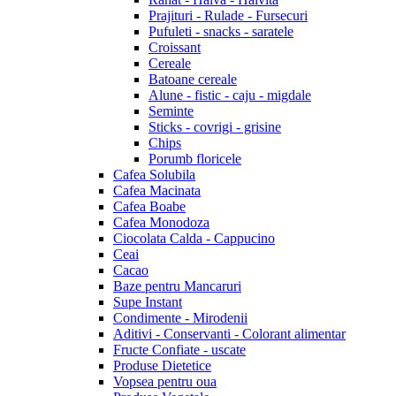
Prajituri - Rulade - Fursecuri
Pufuleti - snacks - saratele
Croissant
Cereale
Batoane cereale
Alune - fistic - caju - migdale
Seminte
Sticks - covrigi - grisine
Chips
Porumb floricele
Cafea Solubila
Cafea Macinata
Cafea Boabe
Cafea Monodoza
Ciocolata Calda - Cappucino
Ceai
Cacao
Baze pentru Mancaruri
Supe Instant
Condimente - Mirodenii
Aditivi - Conservanti - Colorant alimentar
Fructe Confiate - uscate
Produse Dietetice
Vopsea pentru oua