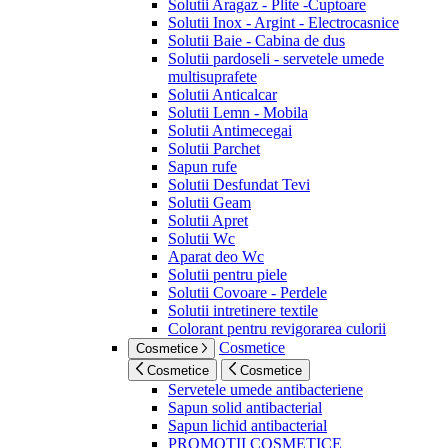
Solutii Aragaz - Plite -Cuptoare
Solutii Inox - Argint - Electrocasnice
Solutii Baie - Cabina de dus
Solutii pardoseli - servetele umede
multisuprafete
Solutii Anticalcar
Solutii Lemn - Mobila
Solutii Antimecegai
Solutii Parchet
Sapun rufe
Solutii Desfundat Tevi
Solutii Geam
Solutii Apret
Solutii Wc
Aparat deo Wc
Solutii pentru piele
Solutii Covoare - Perdele
Solutii intretinere textile
Colorant pentru revigorarea culorii
Cosmetice
Cosmetice
Cosmetice
Cosmetice
Servetele umede antibacteriene
Sapun solid antibacterial
Sapun lichid antibacterial
PROMOTII COSMETICE