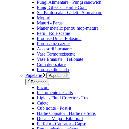
Pungi Alimentare - Pungi sandwich
Pungi Gheata - Hartie Copt
Set Pardoseala - Galeti - Storcatoare
Mopuri
Maturi - Faras
Maner metalic pentru mop-matura
Perii - Role scame
Produse Unica Folosinta
Produse uz caznic
Accesorii bucatarie
Vase Termorezistente
Vase Emailate - Teflonate
Cutii depozitare
Produse din sticla
Papetarie
Papetarie
Papetarie
Plicuri
Instrumente de scris
Lipici - Fluid Corector - Tus
Caiete
Cub notite - Post-it
Hartie Copiator - Hartie de Scris
Dosar - Mapa - Biblioraft
Perfotar - Capsator - Capse
Banda adeziva - sfoara