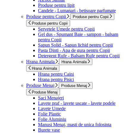
Produse pentru lipit
Candele - Lumanari - betisoare parfumate
Produse pentru Copii
Produse pentru Copii
Produse pentru Copii
Servetele Umede pentru Copii
Gel dus - Spumant Baie - sampon - balsam
pentru Copii
Sapun Solid - Sapun lichid pentru Copii
Pasta Dinti - Apa de gura pentru Copii
Detergent Rufe - Balsam Rufe pentru Copii
Hrana Animala
Hrana Animala
Hrana Animala
Hrana pentru Caini
Hrana pentru Pisici
Produse Menaj
Produse Menaj
Produse Menaj
Saci Menajeri
Lavete praf - lavete uscate - lavete podele
Lavete Umede
Folie Plastic
Folie Aluminiu
Manusi Menaj, masti de unica folosinta
Burete vase