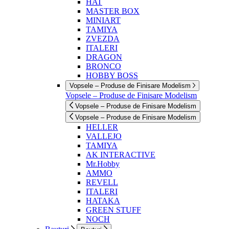
HAT
MASTER BOX
MINIART
TAMIYA
ZVEZDA
ITALERI
DRAGON
BRONCO
HOBBY BOSS
Vopsele – Produse de Finisare Modelism
Vopsele – Produse de Finisare Modelism
Vopsele – Produse de Finisare Modelism
Vopsele – Produse de Finisare Modelism
HELLER
VALLEJO
TAMIYA
AK INTERACTIVE
Mr.Hobby
AMMO
REVELL
ITALERI
HATAKA
GREEN STUFF
NOCH