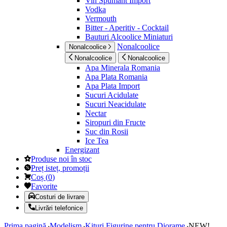
Vin Spumant Import
Vodka
Vermouth
Bitter - Aperitiv - Cocktail
Bauturi Alcoolice Miniaturi
Nonalcoolice
Nonalcoolice
Nonalcoolice
Nonalcoolice
Apa Minerala Romania
Apa Plata Romania
Apa Plata Import
Sucuri Acidulate
Sucuri Neacidulate
Nectar
Siropuri din Fructe
Suc din Rosii
Ice Tea
Energizant
Produse noi în stoc
Preț isteț, promoții
Coș
(
0
)
Favorite
Costuri de livrare
Livrări telefonice
Prima pagină
Modelism
Kituri Figurine pentru Diorame
NEW!