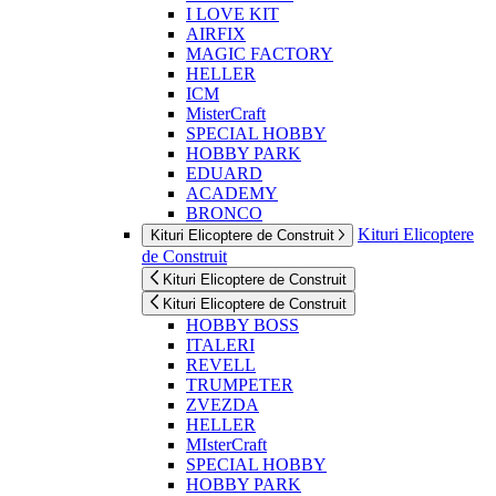
I LOVE KIT
AIRFIX
MAGIC FACTORY
HELLER
ICM
MisterCraft
SPECIAL HOBBY
HOBBY PARK
EDUARD
ACADEMY
BRONCO
Kituri Elicoptere
Kituri Elicoptere de Construit
de Construit
Kituri Elicoptere de Construit
Kituri Elicoptere de Construit
HOBBY BOSS
ITALERI
REVELL
TRUMPETER
ZVEZDA
HELLER
MIsterCraft
SPECIAL HOBBY
HOBBY PARK