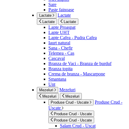
Sare
Paste fainoase
Lactate
Lactate
Lactate
Lactate
Lapte Proaspat
Lapte UHT
Lapte Cafea - Pudra Cafea
Iaurt natural
Sana - Chefir
Telemea - Cas
Cascaval
Branza de Vaci - Branza de burduf
Branza topita
Crema de branza - Mascarpone
Smantana
Unt
Mezeluri
Mezeluri
Mezeluri
Mezeluri
Produse Crud -
Produse Crud - Uscate
Uscate
Produse Crud - Uscate
Produse Crud - Uscate
Salam Crud - Uscat